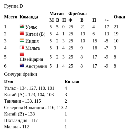
Группа D
Матчи
Фреймы
Место
Команда
Очки
М
В
П
Ф
В
П
+-
1
5
5
0
25
21
4
17
21
Уэльс
2
5
4
1
25
19
6
13
19
Китай (B)
3
5
2
3
25
10
15
-5
10
Индия
4
5
1
4
25
9
16
-7
9
Мальта
5
5
2
3
25
8
17
-9
8
Швейцария
6
5
1
4
25
8
17
-9
8
Австралия
Сенчури брейки
Имя
Кол-во
Уэльс - 134, 127, 110, 101
4
Китай (A) - 123, 104, 103
3
Таиланд - 133, 115
2
Северная Ирландия - 116, 113
2
Китай (B) - 138
1
Шотландия - 117
1
Мальта - 112
1