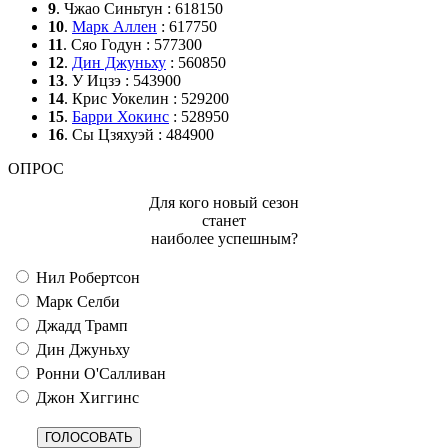
9
. Чжао Синьтун : 618150
10
.
Марк Аллен
: 617750
11
. Сяо Годун : 577300
12
.
Дин Джуньху
: 560850
13
. У Ицзэ : 543900
14
. Крис Уокелин : 529200
15
.
Барри Хокинс
: 528950
16
. Сы Цзяхуэй : 484900
ОПРОС
Для кого новый сезон
станет
наиболее успешным?
Нил Робертсон
Марк Селби
Джадд Трамп
Дин Джуньху
Ронни О'Салливан
Джон Хиггинс