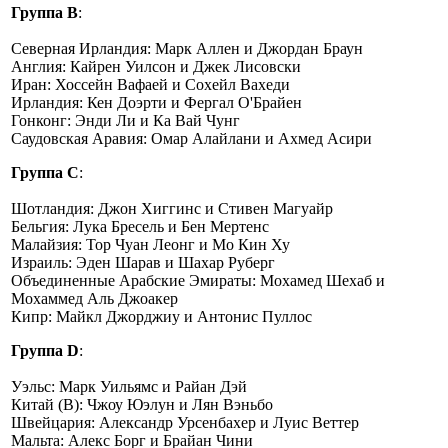
Группа B
:
Северная Ирландия: Марк Аллен и Джордан Браун
Англия: Кайрен Уилсон и Джек Лисовски
Иран: Хоссейн Вафаей и Сохейл Вахеди
Ирландия: Кен Доэрти и Фергал О'Брайен
Гонконг: Энди Ли и Ка Вай Чунг
Саудовская Аравия: Омар Алайлани и Ахмед Асири
Группа C
:
Шотландия: Джон Хиггинс и Стивен Магуайр
Бельгия: Лука Бресель и Бен Мертенс
Малайзия: Тор Чуан Леонг и Мо Кин Ху
Израиль: Эден Шарав и Шахар Руберг
Объединенные Арабские Эмираты: Мохамед Шехаб и
Мохаммед Аль Джоакер
Кипр: Майкл Джорджиу и Антонис Пуллос
Группа D
:
Уэльс: Марк Уильямс и Райан Дэй
Китай (B): Чжоу Юэлун и Лян Вэньбо
Швейцария: Александр Урсенбахер и Луис Веттер
Мальта: Алекс Борг и Брайан Чини