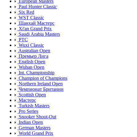
European Masters
Paul Hunter Classic
Six Red
WST Classic
Шанхай Мастерс
Xi'an Grand Prix
Saudi Arabia Masters
PTC
Wuxi Classic
Australian Open
Премьер Лига
English Open
Wuhan Open
Int. Championship
Champion of Champions
Northern Ireland Open
Чемпионат Британии
Scottish Open
Мастерс
Turkish Masters
Pro Series
Snooker Shoot-Out
Indian Open
German Masters
World Grand Prix