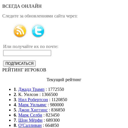
ВСЕГДА ОНЛАЙН
Следите за обновлениями сайта через:
Или получайте их по почте:
РЕЙТИНГ ИГРОКОВ
Текущий рейтинг
1
.
Джадд Трамп
: 1772550
2
. К. Уилсон : 1366500
3
.
Нил Робертсон
: 1120850
4
.
Марк Уильямс
: 980000
5
.
Джон Хиггинс
: 836850
6
.
Марк Селби
: 823450
7
.
Шон Мёрфи
: 689300
8
.
О'Салливан
: 664850