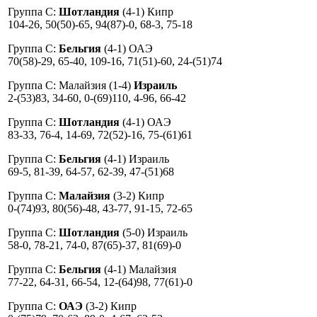
Группа C:
Шотландия
(4-1) Кипр
104-26, 50(50)-65, 94(87)-0, 68-3, 75-18
Группа C:
Бельгия
(4-1) ОАЭ
70(58)-29, 65-40, 109-16, 71(51)-60, 24-(51)74
Группа C: Малайзия (1-4)
Израиль
2-(53)83, 34-60, 0-(69)110, 4-96, 66-42
Группа C:
Шотландия
(4-1) ОАЭ
83-33, 76-4, 14-69, 72(52)-16, 75-(61)61
Группа C:
Бельгия
(4-1) Израиль
69-5, 81-39, 64-57, 62-39, 47-(51)68
Группа C:
Малайзия
(3-2) Кипр
0-(74)93, 80(56)-48, 43-77, 91-15, 72-65
Группа C:
Шотландия
(5-0) Израиль
58-0, 78-21, 74-0, 87(65)-37, 81(69)-0
Группа C:
Бельгия
(4-1) Малайзия
77-22, 64-31, 66-54, 12-(64)98, 77(61)-0
Группа C:
ОАЭ
(3-2) Кипр