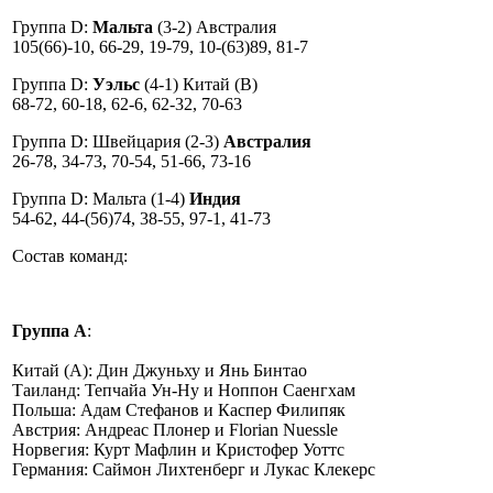
Группа D:
Мальта
(3-2) Австралия
105(66)-10, 66-29, 19-79, 10-(63)89, 81-7
Группа D:
Уэльс
(4-1) Китай (B)
68-72, 60-18, 62-6, 62-32, 70-63
Группа D: Швейцария (2-3)
Австралия
26-78, 34-73, 70-54, 51-66, 73-16
Группа D: Мальта (1-4)
Индия
54-62, 44-(56)74, 38-55, 97-1, 41-73
Состав команд:
Группа А
:
Китай (A): Дин Джуньху и Янь Бинтао
Таиланд: Тепчайа Ун-Ну и Ноппон Саенгхам
Польша: Адам Стефанов и Каспер Филипяк
Австрия: Андреас Плонер и Florian Nuessle
Норвегия: Курт Мафлин и Кристофер Уоттс
Германия: Саймон Лихтенберг и Лукас Клекерс