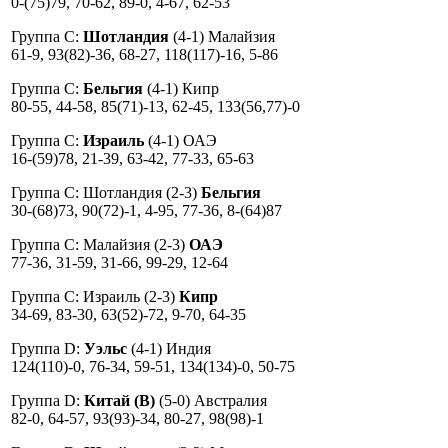
0-(75)79, 70-62, 89-0, 4-67, 62-53
Группа C:
Шотландия
(4-1) Малайзия
61-9, 93(82)-36, 68-27, 118(117)-16, 5-86
Группа C:
Бельгия
(4-1) Кипр
80-55, 44-58, 85(71)-13, 62-45, 133(56,77)-0
Группа C:
Израиль
(4-1) ОАЭ
16-(59)78, 21-39, 63-42, 77-33, 65-63
Группа C: Шотландия (2-3)
Бельгия
30-(68)73, 90(72)-1, 4-95, 77-36, 8-(64)87
Группа C: Малайзия (2-3)
ОАЭ
77-36, 31-59, 31-66, 99-29, 12-64
Группа C: Израиль (2-3)
Кипр
34-69, 83-30, 63(52)-72, 9-70, 64-35
Группа D:
Уэльс
(4-1) Индия
124(110)-0, 76-34, 59-51, 134(134)-0, 50-75
Группа D:
Китай (B)
(5-0) Австралия
82-0, 64-57, 93(93)-34, 80-27, 98(98)-1