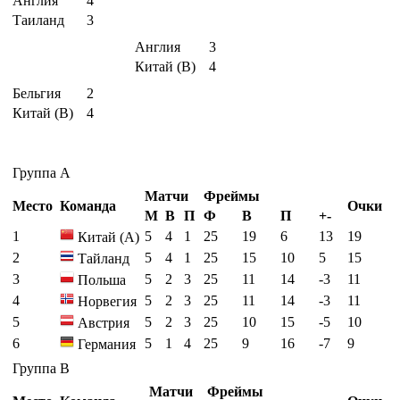
Англия
4
Таиланд
3
Англия
3
Китай (B)
4
Бельгия
2
Китай (B)
4
Группа A
Матчи
Фреймы
Место
Команда
Очки
М
В
П
Ф
В
П
+-
1
5
4
1
25
19
6
13
19
Китай (A)
2
5
4
1
25
15
10
5
15
Тайланд
3
5
2
3
25
11
14
-3
11
Польша
4
5
2
3
25
11
14
-3
11
Норвегия
5
5
2
3
25
10
15
-5
10
Австрия
6
5
1
4
25
9
16
-7
9
Германия
Группа B
Матчи
Фреймы