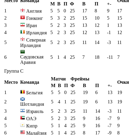
Место
Команда
Очки
М
В
П
Ф
В
П
+-
1
5
5
0
25
17
8
9
17
Англия
2
5
3
2
25
15
10
5
15
Гонконг
3
5
2
3
25
13
12
1
13
Иран
4
5
2
3
25
12
13
-1
12
Ирландия
Северная
5
5
2
3
25
11
14
-3
11
Ирландия
Саудовская
6
5
1
4
25
7
18
-11
7
Аравия
Группа C
Матчи
Фреймы
Место
Команда
Очки
М
В
П
Ф
В
П
+-
1
5
5
0
25
19
6
13
19
Бельгия
2
5
4
1
25
19
6
13
19
Шотландия
3
5
2
3
25
11
14
-3
11
Израиль
4
5
2
3
25
9
16
-7
9
ОАЭ
5
5
1
4
25
9
16
-7
9
Кипр
6
5
1
4
25
8
17
-9
8
Малайзия