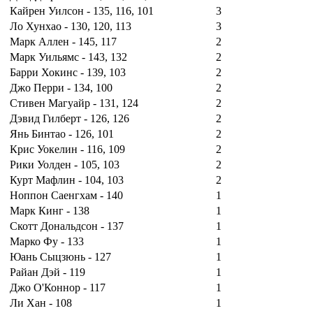
Кайрен Уилсон - 135, 116, 101
3
Ло Хунхао - 130, 120, 113
3
Марк Аллен - 145, 117
2
Марк Уильямс - 143, 132
2
Барри Хокинс - 139, 103
2
Джо Перри - 134, 100
2
Стивен Магуайр - 131, 124
2
Дэвид Гилберт - 126, 126
2
Янь Бинтао - 126, 101
2
Крис Уокелин - 116, 109
2
Рики Уолден - 105, 103
2
Курт Мафлин - 104, 103
2
Ноппон Саенгхам - 140
1
Марк Кинг - 138
1
Скотт Дональдсон - 137
1
Марко Фу - 133
1
Юань Сыцзюнь - 127
1
Райан Дэй - 119
1
Джо О'Коннор - 117
1
Ли Хан - 108
1