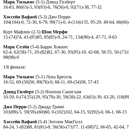
Марк Уильямс
(5-1) Дэвид Гилберт
16-83, 86(63)-5, 93(93)-6, 76(56)-0, 92(71)-38, 77-32
Хоссейн Вафаей
(5-3) Джо Перри
104(104)-0, 72-30, 6-79, 99(71)-0, 4-(134)135, 95-29, 49-64, 66(66)
Курт Мафлин (2-5)
Шон Мерфи
15-(74)74, 43-(85)85, 85(85)-9, 24-71, 134(90)-4, 47-71, 0-63
Марк Селби
(5-4) Барри Хокинс
62-4, 62(58)-71, 20-(82)82, 67-36, 95(95)-10, 42-68, 58-55, 50-(73)
98(98)-0
1/8 финала:
Марк Уильямс
(5-1) Лука Бресель
16-52, 69-(50)50, 89(76)-0, 68-11, 69-(54)58, 57-43
Дэвид Гилберт
(5-2) Ноппон Саенгхам
10-59, 0-(74,55)129, 95(79)-30, 59(58)-22, 63(63)-39, 63-20, 118(89
Джо Перри
(5-2) Джадд Трамп
103(89)-5, 59(59)-(60)60, 0-(102)102, 64-15, 92(92)-0, 66-1, 68-15
Хоссейн Вафаей
(5-4) Энтони МакГилл
84-24, 1-(82)88, 81(81)-0, 56(56)-(73)77, 11-(68)72, 66-65, 42-64, 7