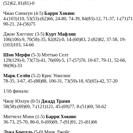
(52)62, 81(81)-0
Чжао Синьтун (4-5)
Барри Хокинс
4-(103)110, 53(53)-(62)66, 24-80, 74-39, 84(83)-12, 71-37, 1-(71)71
90-21, 24-(56)75
Джон Хиггинс (3-5)
Курт Мафлин
106(106)-9, 70(58)-35, 82(82)-0, 14-(60)83, 2-(82)82, 37-58, 19-
(103)103, 14-66
Шон Мерфи
(5-3) Мэттью Селт
129(129)-0, 73(73)-41, 76(69)-5, 17-(57)70, 10-67, 79-11, 52-66,
96(96)-33
Марк Селби
(5-2) Крис Уокелин
78-35, 3-67, 45-(88)88, 106-31, 73(59)-18, 65(65)-42, 57-20
1/16 финала:
Чжоу Юэлун (0-5)
Джадд Трамп
58(58)-(69)69, 7-(121)121, 45-(69)77, 8-(51)69, 50-62
Митчелл Мэнн (1-5)
Барри Хокинс
36-73, 25-70, 86-0, 0-(69)69, 7-(91)91, 21-(61)66
Лука Бресель
(5-0) Марк Джойс