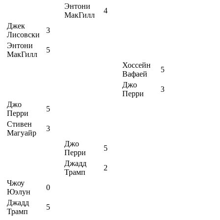
Энтони
4
МакГилл
Джек
3
Лисовски
Энтони
5
МакГилл
Хоссейн
5
Вафаей
Джо
3
Перри
Джо
5
Перри
Стивен
3
Магуайр
Джо
5
Перри
Джадд
2
Трамп
Чжоу
0
Юэлун
Джадд
5
Трамп