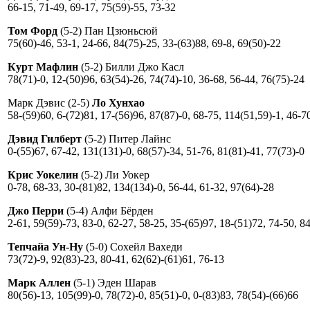
66-15, 71-49, 69-17, 75(59)-55, 73-32
Том Форд
(5-2) Пан Цзюньсюй
75(60)-46, 53-1, 24-66, 84(75)-25, 33-(63)88, 69-8, 69(50)-22
Курт Мафлин
(5-2) Билли Джо Касл
78(71)-0, 12-(50)96, 63(54)-26, 74(74)-10, 36-68, 56-44, 76(75)-24
Марк Дэвис (2-5)
Ло Хунхао
58-(59)60, 6-(72)81, 17-(56)96, 87(87)-0, 68-75, 114(51,59)-1, 46-7
Дэвид Гилберт
(5-2) Питер Лайнс
0-(55)67, 67-42, 131(131)-0, 68(57)-34, 51-76, 81(81)-41, 77(73)-0
Крис Уокелин
(5-2) Ли Уокер
0-78, 68-33, 30-(81)82, 134(134)-0, 56-44, 61-32, 97(64)-28
Джо Перри
(5-4) Алфи Бёрден
2-61, 59(59)-73, 83-0, 62-27, 58-25, 35-(65)97, 18-(51)72, 74-50, 8
Тепчайа Ун-Ну
(5-0) Сохейл Вахеди
73(72)-9, 92(83)-23, 80-41, 62(62)-(61)61, 76-13
Марк Аллен
(5-1) Эден Шарав
80(56)-13, 105(99)-0, 78(72)-0, 85(51)-0, 0-(83)83, 78(54)-(66)66