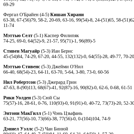
69-29
Фергал О'Брайен (4-5)
Кишан Хирани
63-38, 67-(56)79, 58-2, 20-69, 63-16, 99(54)-8, 24-(51)65, 58-(51)6
11-74
Мэттью Селт
(5-1) Каспер Филипяк
74-25, 69-0, 64(52)-9, 21-57, 95(71)-1, 96(89)-5
Стивен Магуайр
(5-3) Иан Бернс
45-(54)84, 74-29, 67-20, 44-55, 132(132)-0, 64(55)-28, 49-77, 70-2
Мэттью Стивенс
(5-3) Джейми О'Нил
66-40, 68(54)-23, 64-11, 63-70, 5-64, 3-80, 73-0, 60-56
Нил Робертсон
(5-3) Джерард Грин
47-63, 8-(90)113, 68(67)-41, 92(87)-16, 90(82)-0, 62-6, 0-68, 61-51
Рики Уолден
(5-3) Сюй Сы
75(57)-16, 28-61, 0-76, 110(93)-0, 91(91)-0, 40-72, 73(73)-20, 52-3
Энтони МакГилл
(5-1) Чэнь Цзыфань
63-21, 77(56)-10, 73(66)-38, 77(56)-0, 0-(104)104, 74-9
Дэниел Уэллс
(5-2) Чан Бинюй