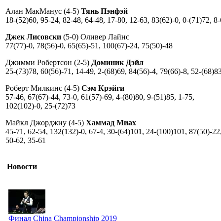
Алан МакМанус (4-5)
Тянь Пэнфэй
18-(52)60, 95-24, 82-48, 64-48, 17-80, 12-63, 83(62)-0, 0-(71)72, 8
Джек Лисовски
(5-0) Оливер Лайнс
77(77)-0, 78(56)-0, 65(65)-51, 100(67)-24, 75(50)-48
Джимми Робертсон (2-5)
Доминик Дэйл
25-(73)78, 60(56)-71, 14-49, 2-(68)69, 84(56)-4, 79(66)-8, 52-(68)8
Роберт Милкинс (4-5)
Сэм Крэйги
57-46, 67(67)-44, 73-0, 61(57)-69, 4-(80)80, 9-(51)85, 1-75,
102(102)-0, 25-(72)73
Майкл Джорджиу (4-5)
Хаммад Миах
45-71, 62-54, 132(132)-0, 67-4, 30-(64)101, 24-(100)101, 87(50)-22
50-62, 35-61
Новости
Финал China Championship 2019