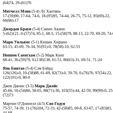
(64)74, 29-(61)76
Митчелл Мэнн
(5-4) Лу Хаотянь
17-(59)90, 17-64, 74-6, 18-(95)95, 74-44, 26-75, 75-12, 85(69)-22,
66(66)-17
Джордан Браун
(5-4) Санни Акани
5-(62)121, 0-(57)74, 85-1, 68-5, 15-(58)79, 88-13, 22-70, 69-20, 74-
Марк Уильямс
(5-1) Кишан Хирани
63-15, 45-69, 76-34, 91(91)-0, 78(58)-10, 62-53
Ноппон Саенгхам
(5-2) Марк Кинг
68-41, 36-(59)79, 0-(138)138, 61-51, 80(63)-31, 69-51, 71-24
Янь Бинтао
(5-4) Сэм Бэйрд
126(126)-0, 10-(58)88, 61-69, 82(73)-0, 59-70, 0-(76)76, 97(54)-22,
122(101)-0, 80-0
Джек Джонс (3-5)
Марк Джойс
45-66, 16-(54)66, 58-65, 88(71)-36, 103(55)-44, 42-59, 99(99)-0, 25
(72)73
Мартин О'Доннелл (4-5)
Сяо Годун
75-57, 74-39, 11-(76)104, 72-33, 42-(58)85, 69-8, 63-67, 17-(83)83,
44-68