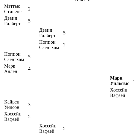
Мэттью
2
Стивенс
Дэвид
5
Гилберт
Дэвид
5
Гилберт
Ноппон
2
Саенгхам
Ноппон
5
Саенгхам
Марк
4
Аллен
Марк
Уильямс
Хоссейн
Вафаей
Кайрен
3
Уилсон
Хоссейн
5
Вафаей
Хоссейн
5
Вафаей