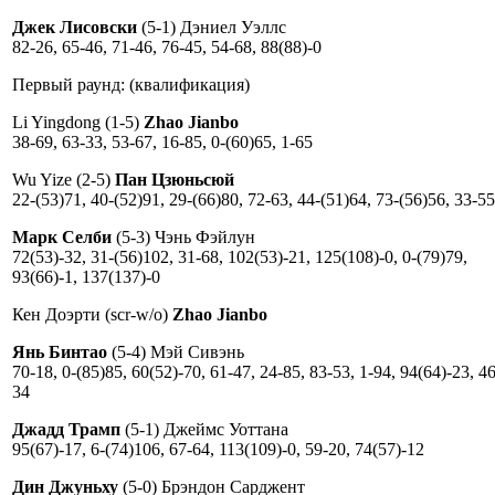
Джек Лисовски
(5-1) Дэниел Уэллс
82-26, 65-46, 71-46, 76-45, 54-68, 88(88)-0
Первый раунд: (квалификация)
Li Yingdong (1-5)
Zhao Jianbo
38-69, 63-33, 53-67, 16-85, 0-(60)65, 1-65
Wu Yize (2-5)
Пан Цзюньсюй
22-(53)71, 40-(52)91, 29-(66)80, 72-63, 44-(51)64, 73-(56)56, 33-55
Марк Селби
(5-3) Чэнь Фэйлун
72(53)-32, 31-(56)102, 31-68, 102(53)-21, 125(108)-0, 0-(79)79,
93(66)-1, 137(137)-0
Кен Доэрти (scr-w/o)
Zhao Jianbo
Янь Бинтао
(5-4) Мэй Сивэнь
70-18, 0-(85)85, 60(52)-70, 61-47, 24-85, 83-53, 1-94, 94(64)-23, 46
34
Джадд Трамп
(5-1) Джеймс Уоттана
95(67)-17, 6-(74)106, 67-64, 113(109)-0, 59-20, 74(57)-12
Дин Джуньху
(5-0) Брэндон Сарджент