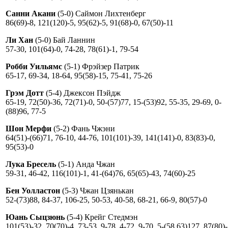
Санни Акани
(5-0) Саймон Лихтенберг
86(69)-8, 121(120)-5, 95(62)-5, 91(68)-0, 67(50)-11
Ли Хан
(5-0) Бай Ланнин
57-30, 101(64)-0, 74-28, 78(61)-1, 79-54
Робби Уильямс
(5-1) Фрэйзер Патрик
65-17, 69-34, 18-64, 95(58)-15, 75-41, 75-26
Грэм Дотт
(5-4) Джексон Пэйдж
65-19, 72(50)-36, 72(71)-0, 50-(57)77, 15-(53)92, 55-35, 29-69, 0-
(88)96, 77-5
Шон Мерфи
(5-2) Фань Чжэни
64(51)-(66)71, 76-10, 44-76, 101(101)-39, 141(141)-0, 83(83)-0,
95(53)-0
Лука Бресель
(5-1) Анда Чжан
59-31, 46-42, 116(101)-1, 41-(64)76, 65(65)-43, 74(60)-25
Бен Уолластон
(5-3) Чжан Цзянькан
52-(73)88, 84-37, 106-25, 50-53, 40-58, 68-21, 66-9, 80(57)-0
Юань Сыцзюнь
(5-4) Крейг Стедмэн
101(53)-32, 70(70)-4, 73-53, 9-78, 4-72, 9-70, 5-(58,63)127, 87(80)-