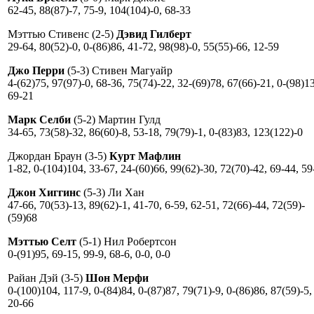
62-45, 88(87)-7, 75-9, 104(104)-0, 68-33
Мэттью Стивенс (2-5)
Дэвид Гилберт
29-64, 80(52)-0, 0-(86)86, 41-72, 98(98)-0, 55(55)-66, 12-59
Джо Перри
(5-3) Стивен Магуайр
4-(62)75, 97(97)-0, 68-36, 75(74)-22, 32-(69)78, 67(66)-21, 0-(98)1
69-21
Марк Селби
(5-2) Мартин Гулд
34-65, 73(58)-32, 86(60)-8, 53-18, 79(79)-1, 0-(83)83, 123(122)-0
Джордан Браун (3-5)
Курт Мафлин
1-82, 0-(104)104, 33-67, 24-(60)66, 99(62)-30, 72(70)-42, 69-44, 59
Джон Хиггинс
(5-3) Ли Хан
47-66, 70(53)-13, 89(62)-1, 41-70, 6-59, 62-51, 72(66)-44, 72(59)-
(59)68
Мэттью Селт
(5-1) Нил Робертсон
0-(91)95, 69-15, 99-9, 68-6, 0-0, 0-0
Райан Дэй (3-5)
Шон Мерфи
0-(100)104, 117-9, 0-(84)84, 0-(87)87, 79(71)-9, 0-(86)86, 87(59)-5,
20-66