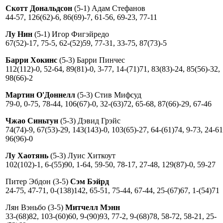
Скотт Дональдсон
(5-1) Адам Стефанов
44-57, 126(62)-6, 86(69)-7, 61-56, 69-23, 77-11
Лу Нин
(5-1) Игор Фигэйредо
67(52)-17, 75-5, 62-(52)59, 77-31, 33-75, 87(73)-5
Барри Хокинс
(5-3) Барри Пинчес
112(112)-0, 52-64, 89(81)-0, 3-77, 14-(71)71, 83(83)-24, 85(56)-32,
98(66)-2
Мартин О'Доннелл
(5-3) Стив Мифсуд
79-0, 0-75, 78-44, 106(67)-0, 32-(63)72, 65-68, 87(66)-29, 67-46
Чжао Синьтун
(5-3) Дэвид Грэйс
74(74)-9, 67(53)-29, 143(143)-0, 103(65)-27, 64-(61)74, 9-73, 24-61
96(96)-0
Лу Хаотянь
(5-3) Луис Хиткоут
102(102)-1, 6-(55)90, 1-64, 59-50, 78-17, 27-48, 129(87)-0, 59-27
Питер Эбдон (3-5)
Сэм Бэйрд
24-75, 47-71, 0-(138)142, 65-51, 75-44, 67-44, 25-(67)67, 1-(54)71
Лян Вэньбо (3-5)
Митчелл Мэнн
33-(68)82, 103-(60)60, 9-(90)93, 77-2, 9-(68)78, 58-72, 58-21, 25-