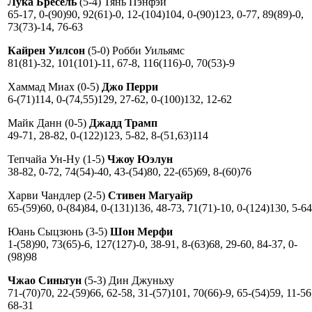
Лука Бресель
(5-4) Тянь Пэнфэй
65-17, 0-(90)90, 92(61)-0, 12-(104)104, 0-(90)123, 0-77, 89(89)-0,
73(73)-14, 76-63
Кайрен Уилсон
(5-0) Робби Уильямс
81(81)-32, 101(101)-11, 67-8, 116(116)-0, 70(53)-9
Хаммад Миах (0-5)
Джо Перри
6-(71)114, 0-(74,55)129, 27-62, 0-(100)132, 12-62
Майк Данн (0-5)
Джадд Трамп
49-71, 28-82, 0-(122)123, 5-82, 8-(51,63)114
Тепчайа Ун-Ну (1-5)
Чжоу Юэлун
38-82, 0-72, 74(54)-40, 43-(54)80, 22-(65)69, 8-(60)76
Харви Чандлер (2-5)
Стивен Магуайр
65-(59)60, 0-(84)84, 0-(131)136, 48-73, 71(71)-10, 0-(124)130, 5-64
Юань Сыцзюнь (3-5)
Шон Мерфи
1-(58)90, 73(65)-6, 127(127)-0, 38-91, 8-(63)68, 29-60, 84-37, 0-
(98)98
Чжао Синьтун
(5-3) Дин Джуньху
71-(70)70, 22-(59)66, 62-58, 31-(57)101, 70(66)-9, 65-(54)59, 11-56
68-31