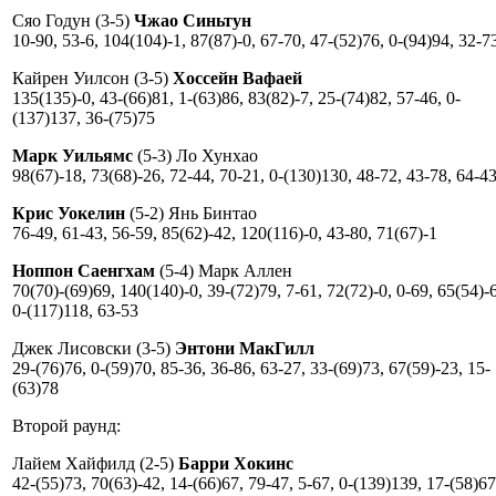
Сяо Годун (3-5)
Чжао Синьтун
10-90, 53-6, 104(104)-1, 87(87)-0, 67-70, 47-(52)76, 0-(94)94, 32-7
Кайрен Уилсон (3-5)
Хоссейн Вафаей
135(135)-0, 43-(66)81, 1-(63)86, 83(82)-7, 25-(74)82, 57-46, 0-
(137)137, 36-(75)75
Марк Уильямс
(5-3) Ло Хунхао
98(67)-18, 73(68)-26, 72-44, 70-21, 0-(130)130, 48-72, 43-78, 64-4
Крис Уокелин
(5-2) Янь Бинтао
76-49, 61-43, 56-59, 85(62)-42, 120(116)-0, 43-80, 71(67)-1
Ноппон Саенгхам
(5-4) Марк Аллен
70(70)-(69)69, 140(140)-0, 39-(72)79, 7-61, 72(72)-0, 0-69, 65(54)-
0-(117)118, 63-53
Джек Лисовски (3-5)
Энтони МакГилл
29-(76)76, 0-(59)70, 85-36, 36-86, 63-27, 33-(69)73, 67(59)-23, 15-
(63)78
Второй раунд:
Лайем Хайфилд (2-5)
Барри Хокинс
42-(55)73, 70(63)-42, 14-(66)67, 79-47, 5-67, 0-(139)139, 17-(58)67