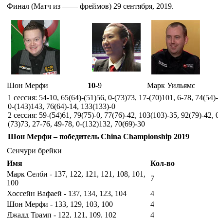
Финал (Матч из —— фреймов) 29 сентября, 2019.
Шон Мерфи
10
-9
Марк Уильямс
1 сессия: 54-10, 65(64)-(51)56, 0-(73)73, 17-(70)101, 6-78, 74(54)-
0-(143)143, 76(64)-14, 133(133)-0
2 сессия: 59-(54)61, 79(75)-0, 77(76)-42, 103(103)-35, 92(79)-42, 
(73)73, 27-76, 49-78, 0-(132)132, 70(69)-30
Шон Мерфи – победитель China Championship 2019
Сенчури брейки
Имя
Кол-во
Марк Селби - 137, 122, 121, 121, 108, 101,
7
100
Хоссейн Вафаей - 137, 134, 123, 104
4
Шон Мерфи - 133, 129, 103, 100
4
Джадд Трамп - 122, 121, 109, 102
4