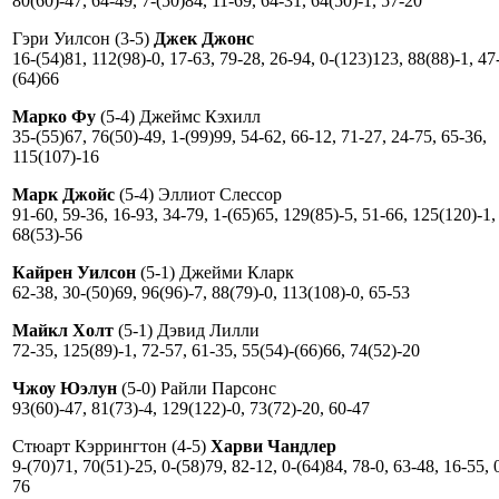
80(60)-47, 64-49, 7-(50)84, 11-69, 64-31, 64(50)-1, 57-20
Гэри Уилсон (3-5)
Джек Джонс
16-(54)81, 112(98)-0, 17-63, 79-28, 26-94, 0-(123)123, 88(88)-1, 47
(64)66
Марко Фу
(5-4) Джеймс Кэхилл
35-(55)67, 76(50)-49, 1-(99)99, 54-62, 66-12, 71-27, 24-75, 65-36,
115(107)-16
Марк Джойс
(5-4) Эллиот Слессор
91-60, 59-36, 16-93, 34-79, 1-(65)65, 129(85)-5, 51-66, 125(120)-1,
68(53)-56
Кайрен Уилсон
(5-1) Джейми Кларк
62-38, 30-(50)69, 96(96)-7, 88(79)-0, 113(108)-0, 65-53
Майкл Холт
(5-1) Дэвид Лилли
72-35, 125(89)-1, 72-57, 61-35, 55(54)-(66)66, 74(52)-20
Чжоу Юэлун
(5-0) Райли Парсонс
93(60)-47, 81(73)-4, 129(122)-0, 73(72)-20, 60-47
Стюарт Кэррингтон (4-5)
Харви Чандлер
9-(70)71, 70(51)-25, 0-(58)79, 82-12, 0-(64)84, 78-0, 63-48, 16-55, 
76