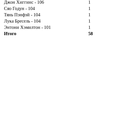
Джон Хиггинс - 106
1
Сяо Годун - 104
1
Тянь Пэнфэй - 104
1
Лука Бресель - 104
1
Энтони Хэмилтон - 101
1
Итого
58