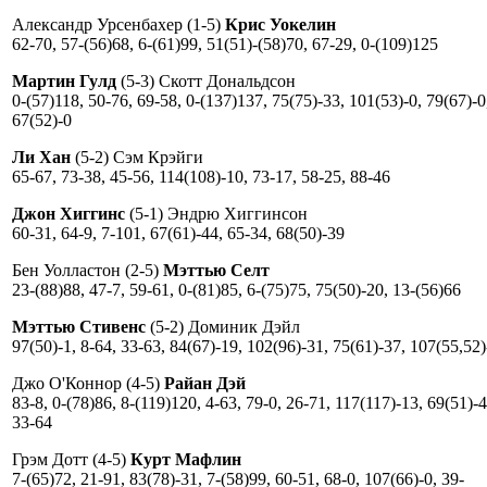
Александр Урсенбахер (1-5)
Крис Уокелин
62-70, 57-(56)68, 6-(61)99, 51(51)-(58)70, 67-29, 0-(109)125
Мартин Гулд
(5-3) Скотт Дональдсон
0-(57)118, 50-76, 69-58, 0-(137)137, 75(75)-33, 101(53)-0, 79(67)-0
67(52)-0
Ли Хан
(5-2) Сэм Крэйги
65-67, 73-38, 45-56, 114(108)-10, 73-17, 58-25, 88-46
Джон Хиггинс
(5-1) Эндрю Хиггинсон
60-31, 64-9, 7-101, 67(61)-44, 65-34, 68(50)-39
Бен Уолластон (2-5)
Мэттью Селт
23-(88)88, 47-7, 59-61, 0-(81)85, 6-(75)75, 75(50)-20, 13-(56)66
Мэттью Стивенс
(5-2) Доминик Дэйл
97(50)-1, 8-64, 33-63, 84(67)-19, 102(96)-31, 75(61)-37, 107(55,52)
Джо О'Коннор (4-5)
Райан Дэй
83-8, 0-(78)86, 8-(119)120, 4-63, 79-0, 26-71, 117(117)-13, 69(51)-4
33-64
Грэм Дотт (4-5)
Курт Мафлин
7-(65)72, 21-91, 83(78)-31, 7-(58)99, 60-51, 68-0, 107(66)-0, 39-