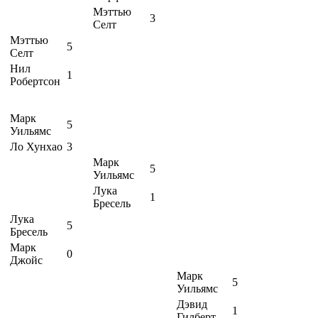
Мэттью
3
Селт
Мэттью
5
Селт
Нил
1
Робертсон
Марк
5
Уильямс
Ло Хунхао
3
Марк
5
Уильямс
Лука
1
Бресель
Лука
5
Бресель
Марк
0
Джойс
Марк
5
Уильямс
Дэвид
1
Гилберт