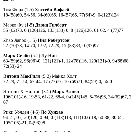
Том Форд (1-5)
Хоссейн Вафаей
18-(58)69, 54-56, 34-(60)65, 16-(57)65, 77(64)-9, 0-(123)124
Марко Фу (1-5)
Дэвид Гилберт
55-(62)73, 0-(126)126, 133(133)-0, 8-(126)126, 61-62, 4-(77)77
Zhao Jianbo (1-5)
Нил Робертсон
52-(70)78, 14-70, 1-92, 72-29, 15-(83)83, 0-(97)97
Марк Селби
(5-2) Лу Нин
63-(59)62, 96(96)-0, 121(121)-1, 12-(78)116, 129(121)-0, 9-(68)68,
72(53)-24
Энтони МакГилл
(5-2) Майкл Холт
72-29, 71-14, 67-44, 17-(77)77, 10-(69)71, 84(59)-0, 56-0
Энтони Хэмилтон (3-5)
Марк Аллен
106(101)-16, 19-53, 61-22, 68-4, 0-(145)145, 5-(96)96, 34-(62)67, 2
67
Рики Уолден (4-5)
Ло Хунхао
94-21, 0-(120)120, 0-94, 0-(113)113, 111(103)-18, 60-38, 30-65,
105(105)-21, 0-(98)98