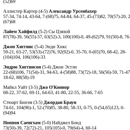
(52)69
Аллистер Картер (4-5)
Александр Урсенбахер
57-34, 74-14, 43-64, 7-(68)75, 64-84, 64-37, 45-(73)82, 70(57)-20, 
(67)68
Лайем Хайфилд
(5-2) Сы Цзяхой
87(78)-39, 56(55)-57, 63(52)-3, 100(100)-0, 49-(62)79, 91(50)-8, 76
Джон Хиггинс
(5-4) Энди Хикс
59-21, 63-27, 53(53)-(72)76, 92(92)-0, 35-70, 0-(65)70, 68-42, 28-
(104)104, 106(106)-33
Эндрю Хиггинсон
(5-4) Джон Эстли
22-(68)106, 71(54)-31, 94-63, 4-(58)88, 73(72)-18, 56(56)-59, 71-47
18-62, 88(58)-19
Майкл Уайт (3-5)
Джо О'Коннор
68-22, 37-62, 69-11, 64-63, 41-80, 22-55, 36-66, 7-65
Стюарт Бинэм (3-5)
Джордан Браун
74-61, 104(96)-1, 52-(70)85, 38-80, 58-33, 0-75, 0-(54,65)123, 0-
(94)94
Ноппон Саенгхам
(5-0) Найджел Бонд
73(50)-39, 72(72)-21, 105(105)-0, 79(64)-4, 60-14