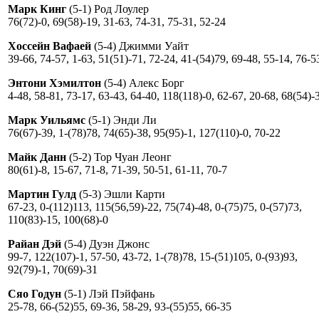
Марк Кинг
(5-1) Род Лоулер
76(72)-0, 69(58)-19, 31-63, 74-31, 75-31, 52-24
Хоссейн Вафаей
(5-4) Джимми Уайт
39-66, 74-57, 1-63, 51(51)-71, 72-24, 41-(54)79, 69-48, 55-14, 76-5
Энтони Хэмилтон
(5-4) Алекс Борг
4-48, 58-81, 73-17, 63-43, 64-40, 118(118)-0, 62-67, 20-68, 68(54)-
Марк Уильямс
(5-1) Энди Ли
76(67)-39, 1-(78)78, 74(65)-38, 95(95)-1, 127(110)-0, 70-22
Майк Данн
(5-2) Тор Чуан Леонг
80(61)-8, 15-67, 71-8, 71-39, 50-51, 61-11, 70-7
Мартин Гулд
(5-3) Эшли Карти
67-23, 0-(112)113, 115(56,59)-22, 75(74)-48, 0-(75)75, 0-(57)73,
110(83)-15, 100(68)-0
Райан Дэй
(5-4) Дуэн Джонс
99-7, 122(107)-1, 57-50, 43-72, 1-(78)78, 15-(51)105, 0-(93)93,
92(79)-1, 70(69)-31
Сяо Годун
(5-1) Лэй Пэйфань
25-78, 66-(52)55, 69-36, 58-29, 93-(55)55, 66-35