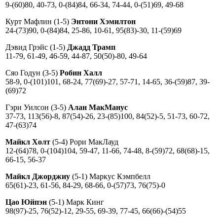
9-(60)80, 40-73, 0-(84)84, 66-34, 74-44, 0-(51)69, 49-68
Курт Мафлин (1-5)
Энтони Хэмилтон
24-(73)90, 0-(84)84, 25-86, 10-61, 95(83)-30, 11-(59)69
Дэвид Грэйс (1-5)
Джадд Трамп
11-79, 61-49, 46-59, 44-87, 50(50)-80, 49-64
Сяо Годун (3-5)
Робин Халл
58-9, 0-(101)101, 68-24, 77(69)-27, 57-71, 14-65, 36-(59)87, 39-
(69)72
Гэри Уилсон (3-5)
Алан МакМанус
37-73, 113(56)-8, 87(54)-26, 23-(85)100, 84(52)-5, 51-73, 60-72,
47-(63)74
Майкл Холт
(5-4) Рори МакЛауд
12-(64)78, 0-(104)104, 59-47, 11-66, 74-48, 8-(59)72, 68(68)-15,
66-15, 56-37
Майкл Джорджиу
(5-1) Маркус Кэмпбелл
65(61)-23, 61-56, 84-29, 68-66, 0-(57)73, 76(75)-0
Цао Юйпэн
(5-1) Марк Кинг
98(97)-25, 76(52)-12, 29-55, 69-39, 77-45, 66(66)-(54)55