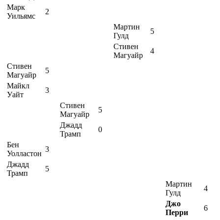
Марк
2
Уильямс
Мартин
5
Гулд
Стивен
4
Магуайр
Стивен
5
Магуайр
Майкл
3
Уайт
Стивен
5
Магуайр
Джадд
0
Трамп
Бен
3
Уолластон
Джадд
5
Трамп
Мартин
4
Гулд
Джо
6
Перри