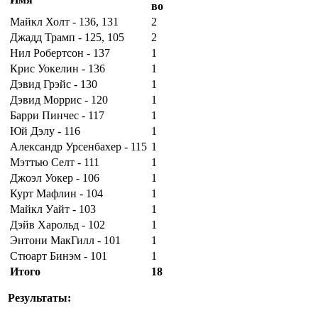
во
Майкл Холт - 136, 131
2
Джадд Трамп - 125, 105
2
Нил Робертсон - 137
1
Крис Уокелин - 136
1
Дэвид Грэйс - 130
1
Дэвид Моррис - 120
1
Барри Пинчес - 117
1
Юй Дэлу - 116
1
Александр Урсенбахер - 115
1
Мэттью Селт - 111
1
Джоэл Уокер - 106
1
Курт Мафлин - 104
1
Майкл Уайт - 103
1
Дэйв Харольд - 102
1
Энтони МакГилл - 101
1
Стюарт Бинэм - 101
1
Итого
18
Результаты: