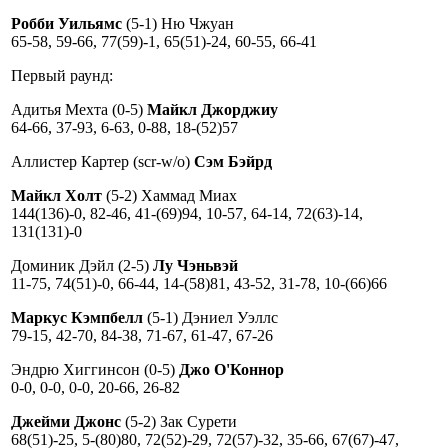
Робби Уильямс
(5-1) Ню Чжуан
65-58, 59-66, 77(59)-1, 65(51)-24, 60-55, 66-41
Первый раунд:
Адитья Мехта (0-5)
Майкл Джорджиу
64-66, 37-93, 6-63, 0-88, 18-(52)57
Аллистер Картер (scr-w/o)
Сэм Бэйрд
Майкл Холт
(5-2) Хаммад Миах
144(136)-0, 82-46, 41-(69)94, 10-57, 64-14, 72(63)-14,
131(131)-0
Доминик Дэйл (2-5)
Лу Чэньвэй
11-75, 74(51)-0, 66-44, 14-(58)81, 43-52, 31-78, 10-(66)66
Маркус Кэмпбелл
(5-1) Дэниел Уэллс
79-15, 42-70, 84-38, 71-67, 61-47, 67-26
Эндрю Хиггинсон (0-5)
Джо О'Коннор
0-0, 0-0, 0-0, 20-66, 26-82
Джейми Джонс
(5-2) Зак Сурети
68(51)-25, 5-(80)80, 72(52)-29, 72(57)-32, 35-66, 67(67)-47,