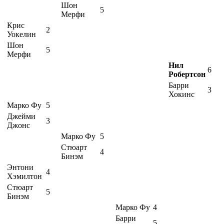
Шон
5
Мерфи
Крис
2
Уокелин
Шон
5
Мерфи
Нил
6
Робертсон
Барри
3
Хокинс
Марко Фу
5
Джейми
3
Джонс
Марко Фу
5
Стюарт
4
Бинэм
Энтони
4
Хэмилтон
Стюарт
5
Бинэм
Марко Фу
4
Барри
5