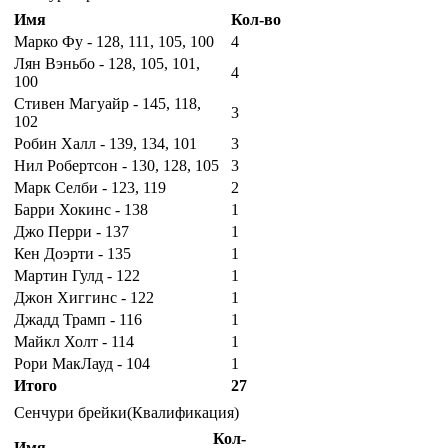
Имя
Кол-во
Марко Фу - 128, 111, 105, 100
4
Лян Вэньбо - 128, 105, 101,
4
100
Стивен Магуайр - 145, 118,
3
102
Робин Халл - 139, 134, 101
3
Нил Робертсон - 130, 128, 105
3
Марк Селби - 123, 119
2
Барри Хокинс - 138
1
Джо Перри - 137
1
Кен Доэрти - 135
1
Мартин Гулд - 122
1
Джон Хиггинс - 122
1
Джадд Трамп - 116
1
Майкл Холт - 114
1
Рори МакЛауд - 104
1
Итого
27
Сенчури брейки(Квалификация)
Кол-
Имя