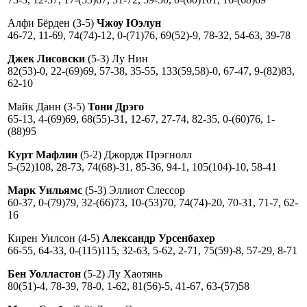
Алфи Бёрден (3-5)
Чжоу Юэлун
46-72, 11-69, 74(74)-12, 0-(71)76, 69(52)-9, 78-32, 54-63, 39-78
Джек Лисовски
(5-3) Лу Нин
82(53)-0, 22-(69)69, 57-38, 35-55, 133(59,58)-0, 67-47, 9-(82)83,
62-10
Майк Данн (3-5)
Тони Дрэго
65-13, 4-(69)69, 68(55)-31, 12-67, 27-74, 82-35, 0-(60)76, 1-
(88)95
Курт Мафлин
(5-2) Джордж Прэгнолл
5-(52)108, 28-73, 74(68)-31, 85-36, 94-1, 105(104)-10, 58-41
Марк Уильямс
(5-3) Эллиот Слессор
60-37, 0-(79)79, 32-(66)73, 10-(53)70, 74(74)-20, 70-31, 71-7, 62-
16
Кирен Уилсон (4-5)
Александр Урсенбахер
66-55, 64-33, 0-(115)115, 32-63, 5-62, 2-71, 75(59)-8, 57-29, 8-71
Бен Уолластон
(5-2) Лу Хаотянь
80(51)-4, 78-39, 78-0, 1-62, 81(56)-5, 41-67, 63-(57)58