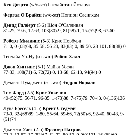
Кен Доэрти
(w/o-scr) Ратчайотин Йотарук
Фергал О'Брайен
(w/o-scr) Ноппон Саенгхам
Дэвид Гилберт
(5-2) Шон О'Салливан
81-25, 79-6, 12-63, 103(80)-9, 81(58)-1, 15-(55)98, 67-60
Роберт Милкинс
(5-3) Крис Норбури
71-0, 0-(68)68, 35-58, 56-23, 83(83)-0, 89-50, 23-101, 88(88)-0
Тепчайа Ун-Ну (scr-w/o)
Робин Халл
Джон Хиггинс
(5-1) Майкл Уосли
77-33, 108(71)-6, 72(72)-0, 13-68, 62-13, 94(94)-0
Дечават Пумдженг (scr-w/o)
Эндрю Норман
Том Форд (2-5)
Крис Уокелин
40-(52)75, 56-71, 96-35, 1-(73)88, 7-(75)79, 70-43, 0-(136)136
Лука Бресель (4-5)
Крейг Стедмэн
73-0, 32-(68)89, 1-80, 55-64, 59-66, 72(50)-6, 92-40, 60-48, 9-
(51)74
Джимми Уайт (2-5)
Фрэйзер Патрик
73-3, 12-57, 17-(53)67, 51-72, 59-50, 0-(60)101, 16-(68)69