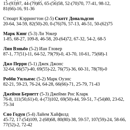
15-(93)97, 44-(79)85, 65-(56)58, 52-(70)70, 77-41, 98-12,
81(66)-16, 91-36
Стюарт Кэррингтон (2-5)
Скотт Дональдсон
20-64, 34-59, 82(50)-20, 0-(76)76, 57-13, 46-51, 50-(62)75
Марк Кинг
(5-3) Ли Уокер
1-85, 68-27, 109-8, 46-58, 20-(64)72, 67-32, 54-2, 68-5
Лян Вэньбо
(5-2) Иан Гловер
87-1, 77(51)-11, 64-52, 79(79)-0, 43-70, 10-61, 75(68)-1
Джо Перри
(5-1) Джек Джонс
32-64, 66(57)-40, 69(55)-22, 76(75)-36, 60-31, 78(78)-0
Робби Уильямс
(5-2) Марк Оуэнс
82-21, 59-23, 76-24, 64-28, 66(66)-71, 25-79, 71-43
Джейми Бернетт
(5-3) Джейми Рис Кларк
76-8, 111(50,61)-0, 4-(73)102, 69(50)-44, 59-51, 7-(54)80, 23-62,
75-34
Сяо Годун
(5-4) Лайем Хайфилд
45-72, 17-(54)109, 2-(68)68, 80(80)-38, 59-57, 107(59)-24, 58-66,
77(52)-2, 72-42