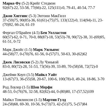
Марко Фу
(5-2) Крейг Стедмэн
92(67)-22, 53-58, 77(66)-22, 125(111)-0, 79-41, 40-54, 77-7
Джон Хиггинс
(5-3) Энтони МакГилл
37-(59)75, 90(85)-36, 61(61)-(75)75, 133(122)-0, 114(94)-11, 23-
(70)92, 66-24, 61-19
Фергал О'Брайен (4-5)
Бен Уолластон
60(57)-62, 0-71, 70-0, 88(87)-18, 53(53)-78, 90(72)-38, 31-(69)95,
61-51, 0-72
Марк Джойс (1-5)
Марк Уильямс
44-(58)77, 0-(70)76, 61-56, 0-(57)71, 50-63, 30-(62)62
Джек Лисовски
(5-2) Лу Чэньвэй
83-0, 80(72)-28, 51-53, 73(56)-39, 33-89, 70-(58)58, 72(72)-0
Джейми Коуп (3-5)
Майкл Уайт
13-(67)73, 36-(55)58, 20-67, 100-6, 100(78)-0, 49-24, 18-86, 3-70
Род Лоулер (1-5)
Шон Мерфи
48-53, 0-(76)76, 32-58, 82(82)-44, 0-(80)80, 17-(57,52)109
Майкл Томлинсон (1-5)
Мартин Гулд
24-(58)68, 69-30, 10-56, 9-(73)73, 42-(51)75, 5-(57)84