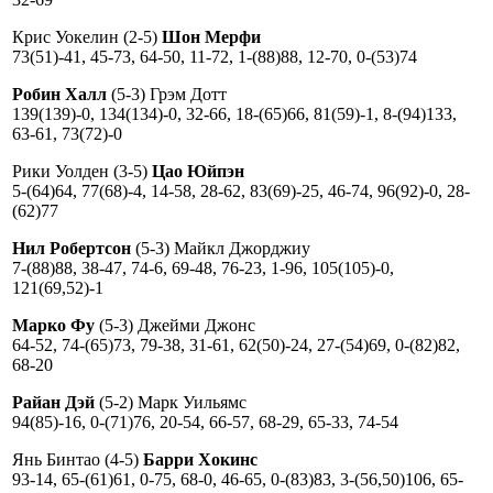
Крис Уокелин (2-5)
Шон Мерфи
73(51)-41, 45-73, 64-50, 11-72, 1-(88)88, 12-70, 0-(53)74
Робин Халл
(5-3) Грэм Дотт
139(139)-0, 134(134)-0, 32-66, 18-(65)66, 81(59)-1, 8-(94)133,
63-61, 73(72)-0
Рики Уолден (3-5)
Цао Юйпэн
5-(64)64, 77(68)-4, 14-58, 28-62, 83(69)-25, 46-74, 96(92)-0, 28-
(62)77
Нил Робертсон
(5-3) Майкл Джорджиу
7-(88)88, 38-47, 74-6, 69-48, 76-23, 1-96, 105(105)-0,
121(69,52)-1
Марко Фу
(5-3) Джейми Джонс
64-52, 74-(65)73, 79-38, 31-61, 62(50)-24, 27-(54)69, 0-(82)82,
68-20
Райан Дэй
(5-2) Марк Уильямс
94(85)-16, 0-(71)76, 20-54, 66-57, 68-29, 65-33, 74-54
Янь Бинтао (4-5)
Барри Хокинс
93-14, 65-(61)61, 0-75, 68-0, 46-65, 0-(83)83, 3-(56,50)106, 65-