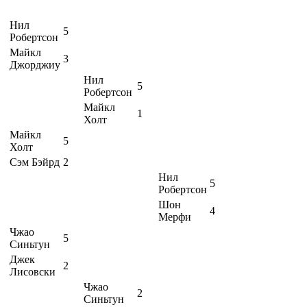
Нил
5
Робертсон
Майкл
3
Джорджиу
Нил
5
Робертсон
Майкл
1
Холт
Майкл
5
Холт
Сэм Бэйрд
2
Нил
5
Робертсон
Шон
4
Мерфи
Чжао
5
Синьтун
Джек
2
Лисовски
Чжао
2
Синьтун