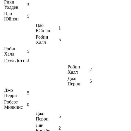
Рики
3
Уолден
Цао
5
Юйпэн
Цао
1
Юйпэн
Робин
5
Халл
Робин
5
Халл
Грэм Дотт
3
Робин
2
Халл
Джо
5
Перри
Джо
5
Перри
Роберт
0
Милкинс
Джо
5
Перри
Лян
2
Вэньбо