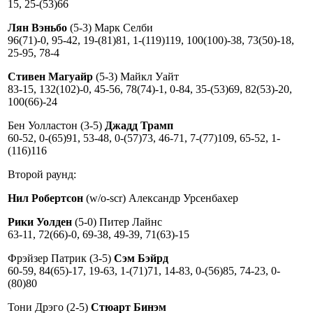
15, 25-(53)66
Лян Вэньбо
(5-3) Марк Селби
96(71)-0, 95-42, 19-(81)81, 1-(119)119, 100(100)-38, 73(50)-18,
25-95, 78-4
Стивен Магуайр
(5-3) Майкл Уайт
83-15, 132(102)-0, 45-56, 78(74)-1, 0-84, 35-(53)69, 82(53)-20,
100(66)-24
Бен Уолластон (3-5)
Джадд Трамп
60-52, 0-(65)91, 53-48, 0-(57)73, 46-71, 7-(77)109, 65-52, 1-
(116)116
Второй раунд:
Нил Робертсон
(w/o-scr) Александр Урсенбахер
Рики Уолден
(5-0) Питер Лайнс
63-11, 72(66)-0, 69-38, 49-39, 71(63)-15
Фрэйзер Патрик (3-5)
Сэм Бэйрд
60-59, 84(65)-17, 19-63, 1-(71)71, 14-83, 0-(56)85, 74-23, 0-
(80)80
Тони Дрэго (2-5)
Стюарт Бинэм