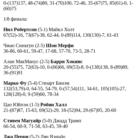
0-(137)137, 48-(74)80, 31-(70)100, 72-46, 35-(67)75, 85(61)-0, 1-
(60)75
1/8 финала:
Нил Робертсон
(5-1) Майкл Холт
67(52)-16, 73(67)-38, 62-44, 0-(89)114, 130(130)-7, 61-43
Чжао Синьтун (2-5)
Шон Мерфи
36-86, 60-61, 59-47, 17-68, 57-70, 73-5, 28-71
Алан МакМанус (2-5)
Барри Хокинс
20-(55)75, 72(63)-10, 0-(66)66, 69(53)-8, 0-(138)138, 8-(89)89,
36-(91)91
Марко Фу
(5-4) Стюарт Бинэм
132(53,79)-0, 64-55, 54-79, 0-(57,54)111, 34-61, 105(105)-27,
128(128)-0, 9-(59)60, 78-34
Цао Юйпэн (1-5)
Робин Халл
21-(87)87, 15-63, 69(52)-29, 18-(52)94, 29-(67)95, 20-60
Стивен Магуайр
(5-0) Джадд Трамп
66-54, 60-9, 71-58, 63-45, 59-40
Джо Перри
(5-2) Лян Вэньбо