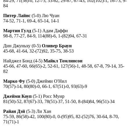
84-29, 71(58)-0, 12-75, 33-62, 29-67, 67-43, 102(102)-1, 16-73, 9-
84
Питер Лайнс
(5-0) Лю Чуан
74-52, 71-1, 69-4, 65-14, 14-1
Мартин Гулд
(5-1) Адам Даффи
98-8, 77-27, 84-9, 114(88)-6, 1-(82)94, 67-31
Дин Джуньху (0-5)
Оливер Браун
45-68, 41-64, 32-(72)92, 35-75, 38-53
Найджел Бонд (4-5)
Майкл Томлинсон
45-66, 47-60, 66(65)-2, 52-61, 127(56)-1, 48-58, 67-8, 79-14, 35-
82
Марко Фу
(5-0) Джейми О'Нил
70(57)-14, 80(80)-0, 66-1, 67(51)-0, 93(63)-9
Джейми Коуп
(5-1) Росс Муир
81(50)-52, 87(67)-33, 78(51)-37, 51-50, 8-(84)84, 96(51)-34
Райан Дэй
(5-3) Ли Хан
75-59, 86(58)-42, 100(80)-0, 0-(95)95, 82-(52)76, 30-64, 8-70,
71(71)-1