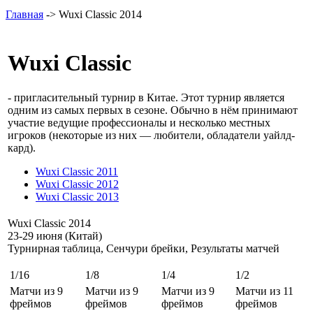
Главная
-> Wuxi Classic 2014
Wuxi Classic
- пригласительный турнир в Китае. Этот турнир является
одним из самых первых в сезоне. Обычно в нём принимают
участие ведущие профессионалы и несколько местных
игроков (некоторые из них — любители, обладатели уайлд-
кард).
Wuxi Classic 2011
Wuxi Classic 2012
Wuxi Classic 2013
Wuxi Classic 2014
23-29 июня (Китай)
Турнирная таблица, Сенчури брейки, Результаты матчей
1/16
1/8
1/4
1/2
Матчи из 9
Матчи из 9
Матчи из 9
Матчи из 11
фреймов
фреймов
фреймов
фреймов