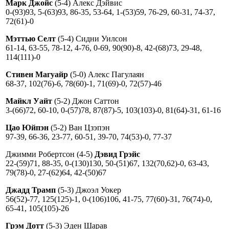
Марк Джойс
(5-4) Алекс Дэйвис
0-(93)93, 5-(63)93, 86-35, 53-64, 1-(53)59, 76-29, 60-31, 74-37,
72(61)-0
Мэттью Селт
(5-4) Сидни Уилсон
61-14, 63-55, 78-12, 4-76, 0-69, 90(90)-8, 42-(68)73, 29-48,
114(111)-0
Стивен Магуайр
(5-0) Алекс Пагулаян
68-37, 102(76)-6, 78(60)-1, 71(69)-0, 72(57)-46
Майкл Уайт
(5-2) Джон Саттон
3-(66)72, 60-10, 0-(57)78, 87(87)-5, 103(103)-0, 81(64)-31, 61-16
Цао Юйпэн
(5-2) Ван Цзэпэн
97-39, 66-36, 23-77, 60-51, 39-70, 74(53)-0, 77-37
Джимми Робертсон (4-5)
Дэвид Грэйс
22-(59)71, 88-35, 0-(130)130, 50-(51)67, 132(70,62)-0, 63-43,
79(78)-0, 27-(62)64, 42-(50)67
Джадд Трамп
(5-3) Джоэл Уокер
56(52)-77, 125(125)-1, 0-(106)106, 41-75, 77(60)-31, 76(74)-0,
65-41, 105(105)-26
Грэм Дотт
(5-3) Эден Шарав