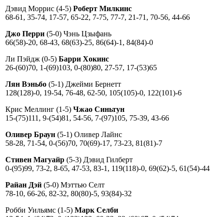
Дэвид Моррис (4-5)
Роберт Милкинс
68-61, 35-74, 17-57, 65-22, 7-75, 77-7, 21-71, 70-56, 44-66
Джо Перри
(5-0) Чэнь Цзыфань
66(58)-20, 68-43, 68(63)-25, 86(64)-1, 84(84)-0
Ли Пэйдж (0-5)
Барри Хокинс
26-(60)70, 1-(69)103, 0-(80)80, 27-57, 17-(53)65
Лян Вэньбо
(5-1) Джейми Бернетт
128(128)-0, 19-54, 76-48, 62-50, 105(105)-0, 122(101)-6
Крис Меллинг (1-5)
Чжао Синьтун
15-(75)111, 9-(54)81, 54-56, 7-(97)105, 75-39, 43-66
Оливер Браун
(5-1) Оливер Лайнс
58-28, 71-54, 0-(56)70, 70(69)-17, 73-23, 81(81)-7
Стивен Магуайр
(5-3) Дэвид Гилберт
0-(95)99, 73-2, 8-65, 47-53, 83-1, 119(118)-0, 69(62)-5, 61(54)-44
Райан Дэй
(5-0) Мэттью Селт
78-10, 66-26, 82-32, 80(80)-5, 93(84)-32
Робби Уильямс (1-5)
Марк Селби