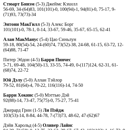
Стюарт Бинэм
(5-3) Джеймс Кэхилл
56-69, 34-(64)83, 101(101)-0, 100(94)-1, 94(81)-0, 75-17, 9-
(71)93, 73(73)-34
Энтони МакГилл
(5-3) Алекс Борг
101(101)-0, 78-1, 0-14, 33-67, 59-46, 35-67, 65-15, 62-41
Алан МакМанус
(5-4) Цао Синьлун
59-18, 80(54)-54, 24-(60)74, 73(52)-38, 24-68, 61-15, 63-72, 12-
(64)88, 71-47
Питер Эбдон (4-5)
Барри Пинчес
5-71, 69-48, 104(50)-13, 33-55, 74-49, 0-(117)124, 62-31, 61-
(68)74, 22-72
Юй Дэлу
(5-0) Аллан Тэйлор
79-52, 81(64)-4, 70-22, 116(116)-14, 74-50
Барри Хокинс
(5-0) Мэттью Дэй
92(88)-14, 73-47, 75(75)-0, 75-27, 75-41
Джерард Грин (1-5)
Ли Пэйдж
103(53)-14, 8-84, 44-78, 7-(73)73, 48-62, 47-(62)67
Дэйв Харольд (4-5)
Оливер Лайнс