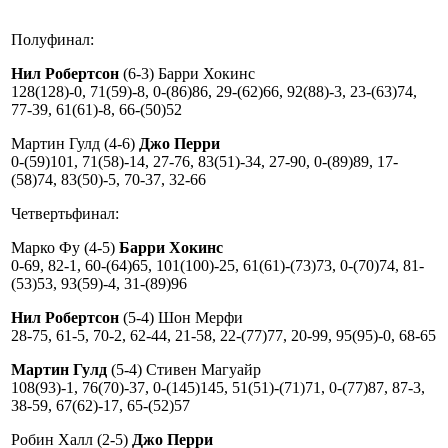
Полуфинал:
Нил Робертсон
(6-3) Барри Хокинс
128(128)-0, 71(59)-8, 0-(86)86, 29-(62)66, 92(88)-3, 23-(63)74,
77-39, 61(61)-8, 66-(50)52
Мартин Гулд (4-6)
Джо Перри
0-(59)101, 71(58)-14, 27-76, 83(51)-34, 27-90, 0-(89)89, 17-
(58)74, 83(50)-5, 70-37, 32-66
Четвертьфинал:
Марко Фу (4-5)
Барри Хокинс
0-69, 82-1, 60-(64)65, 101(100)-25, 61(61)-(73)73, 0-(70)74, 81-
(53)53, 93(59)-4, 31-(89)96
Нил Робертсон
(5-4) Шон Мерфи
28-75, 61-5, 70-2, 62-44, 21-58, 22-(77)77, 20-99, 95(95)-0, 68-65
Мартин Гулд
(5-4) Стивен Магуайр
108(93)-1, 76(70)-37, 0-(145)145, 51(51)-(71)71, 0-(77)87, 87-3,
38-59, 67(62)-17, 65-(52)57
Робин Халл (2-5)
Джо Перри