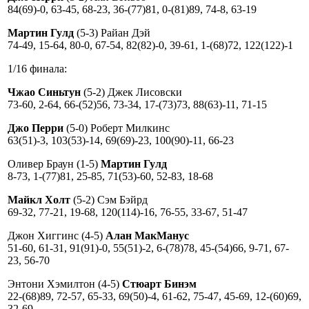
84(69)-0, 63-45, 68-23, 36-(77)81, 0-(81)89, 74-8, 63-19
Мартин Гулд
(5-3) Райан Дэй
74-49, 15-64, 80-0, 67-54, 82(82)-0, 39-61, 1-(68)72, 122(122)-1
1/16 финала:
Чжао Синьтун
(5-2) Джек Лисовски
73-60, 2-64, 66-(52)56, 73-34, 17-(73)73, 88(63)-11, 71-15
Джо Перри
(5-0) Роберт Милкинс
63(51)-3, 103(53)-14, 69(69)-23, 100(90)-11, 66-23
Оливер Браун (1-5)
Мартин Гулд
8-73, 1-(77)81, 25-85, 71(53)-60, 52-83, 18-68
Майкл Холт
(5-2) Сэм Бэйрд
69-32, 77-21, 19-68, 120(114)-16, 76-55, 33-67, 51-47
Джон Хиггинс (4-5)
Алан МакМанус
51-60, 61-31, 91(91)-0, 55(51)-2, 6-(78)78, 45-(54)66, 9-71, 67-
23, 56-70
Энтони Хэмилтон (4-5)
Стюарт Бинэм
22-(68)89, 72-57, 65-33, 69(50)-4, 61-62, 75-47, 45-69, 12-(60)69,
32-69