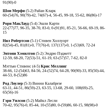
91(90)-0
Шон Мерфи
(5-2) Райан Кларк
60-(54)76, 90(79)-42, 74(67)-4, 56-45, 99-18, 55-62, 86(86)-17
Рори МакЛауд
(5-4) Эшли Карти
22-(77)77, 96-35, 38-70, 83-0, 0-(91)91, 85-21, 56-66, 69-19, 86-
15
Нил Робертсон
(5-1) Стивен Холлуорт
82(54)-45, 81(81)-0, 77(76)-0, 137(137)-0, 1-(53)69, 72-24
Энтони Хэмилтон
(5-2) Эндрю Пэджетт
12-59, 68-20, 72(53)-51, 61-19, 63-(57)57, 7-62, 82-0
Мэттью Стивенс (4-5)
Крис Меллинг
38-66, 12-(54)63, 84-56, 24-(52)74, 64-28, 90(90)-33, 85(50)-44,
44-53, 8-(52)86
Род Лоулер
(5-3) Винни Калабрезе
63-11, 44-51, 86(59)-23, 63-55, 13-68, 29-60, 108(69)-25,
65(56)-16
Гэри Уилсон
(5-2) Майкл Лесли
70-42, 95(76)-0, 85-44, 10-(55)80, 0-(59)86, 60-15, 98(98)-0