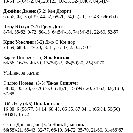
13-54, 1-(64)72, 0-(123)123, 60-33, 32-(60)67, 0-(54)74
Джейми Джонс
(5-2) Кен Доэрти
65-56, 0-(135)139, 44-52, 68-20, 74(65)-10, 52-43, 69(69)-6
Чжоу Юэлун (3-5)
Грэм Дотт
8-74, 35-62, 0-72, 60-13, 64(54)-18, 74(54)-51, 22-69, 52-57
Крис Уокелин
(5-2) Джо О'Коннор
23-59, 68-43, 79-20, 56-11, 55-37, 23-62, 50-41
Барри Пинчес (1-5)
Янь Бинтао
64-56, 16-76, 40-59, 17-(54)82, 36-(50)80, 22-(54)70
Уайлдкард раунд:
Эндрю Норман (3-5)
Чжао Синьтун
58-30, 103-23, 6-(76)76, 6-(78)78, 15-(99)120, 24-62, 82(78)-0,
67-68
Юй Дэлу (4-5)
Янь Бинтао
16-88, 6-(56)77, 54-14, 68-48, 66-35, 67-34, 1-(66)84, 56(56)-
(81)81, 15-72
Скотт Дональдсон (3-5)
Чэнь Цзыфань
66(58)-21, 65-43, 32-77, 66-19, 34-72, 35-70, 21-60, 31-(66)67