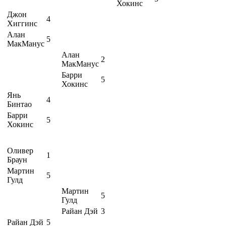
Хокинс
Джон
4
Хиггинс
Алан
5
МакМанус
Алан
2
МакМанус
Барри
5
Хокинс
Янь
4
Бинтао
Барри
5
Хокинс
Оливер
1
Браун
Мартин
5
Гулд
Мартин
5
Гулд
Райан Дэй
3
Райан Дэй
5