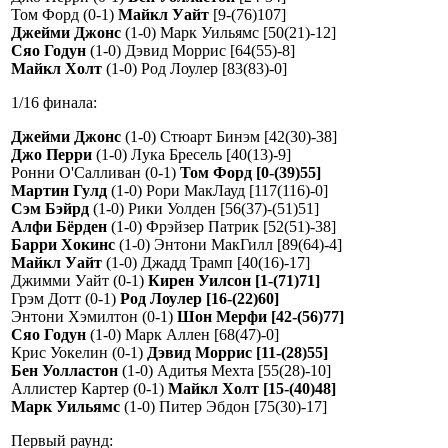
Том Форд (0-1)
Майкл Уайт
[9-(76)107]
Джейми Джонс
(1-0) Марк Уильямс [50(21)-12]
Сяо Годун
(1-0) Дэвид Моррис [64(55)-8]
Майкл Холт
(1-0) Род Лоулер [83(83)-0]
1/16 финала:
Джейми Джонс
(1-0) Стюарт Бинэм [42(30)-38]
Джо Перри
(1-0) Лука Бресель [40(13)-9]
Ронни О'Салливан (0-1)
Том Форд [0-(39)55]
Мартин Гулд
(1-0) Рори МакЛауд [117(116)-0]
Сэм Бэйрд
(1-0) Рики Уолден [56(37)-(51)51]
Алфи Бёрден
(1-0) Фрэйзер Патрик [52(51)-38]
Барри Хокинс
(1-0) Энтони МакГилл [89(64)-4]
Майкл Уайт
(1-0) Джадд Трамп [40(16)-17]
Джимми Уайт (0-1)
Кирен Уилсон [1-(71)71]
Грэм Дотт (0-1)
Род Лоулер [16-(22)60]
Энтони Хэмилтон (0-1)
Шон Мерфи [42-(56)77]
Сяо Годун
(1-0) Марк Аллен [68(47)-0]
Крис Уокелин (0-1)
Дэвид Моррис [11-(28)55]
Бен Уолластон
(1-0) Адитья Мехта [55(28)-10]
Аллистер Картер (0-1)
Майкл Холт [15-(40)48]
Марк Уильямс
(1-0) Питер Эбдон [75(30)-17]
Первый раунд: