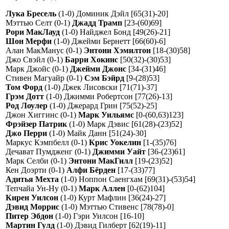
Лука Бресель
(1-0) Доминик Дэйл [65(31)-20]
Мэттью Селт (0-1)
Джадд Трамп
[23-(60)69]
Рори МакЛауд
(1-0) Найджел Бонд [49(26)-21]
Шон Мерфи
(1-0) Джейми Бернетт [66(60)-6]
Алан МакМанус (0-1)
Энтони Хэмилтон
[18-(30)58]
Джо Свэйл (0-1)
Барри Хокинс
[50(32)-(30)53]
Марк Джойс (0-1)
Джейми Джонс
[34-(31)46]
Стивен Магуайр (0-1)
Сэм Бэйрд
[9-(28)53]
Том Форд
(1-0) Джек Лисовски [71(71)-37]
Грэм Дотт
(1-0) Джимми Робертсон [77(26)-13]
Род Лоулер
(1-0) Джерард Грин [75(52)-25]
Джон Хиггинс (0-1)
Марк Уильямс
[0-(60,63)123]
Фрэйзер Патрик
(1-0) Марк Дэвис [61(28)-(23)52]
Джо Перри
(1-0) Майк Данн [51(24)-30]
Маркус Кэмпбелл (0-1)
Крис Уокелин
[1-(35)76]
Дечават Пумдженг (0-1)
Джимми Уайт
[36-(23)61]
Марк Селби (0-1)
Энтони МакГилл
[19-(23)52]
Кен Доэрти (0-1)
Алфи Бёрден
[17-(33)77]
Адитья Мехта
(1-0) Ноппон Саенгхам [69(31)-(53)54]
Тепчайа Ун-Ну (0-1)
Марк Аллен
[0-(62)104]
Кирен Уилсон
(1-0) Курт Мафлин [36(24)-27]
Дэвид Моррис
(1-0) Мэттью Стивенс [78(78)-0]
Питер Эбдон
(1-0) Гэри Уилсон [16-10]
Мартин Гулд
(1-0) Дэвид Гилберт [62(19)-11]