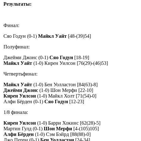
Результаты:
Финал:
Сяо Годун (0-1)
Майкл Уайт
[48-(39)54]
Полуфинал:
Джейми Джонс (0-1)
Сяо Годун
[18-19]
Майкл Уайт
(1-0) Кирен Уилсон [76(29)-(46)53]
Четвертьфинал:
Майкл Уайт
(1-0) Бен Уолластон [84(63)-8]
Джейми Джонс
(1-0) Шон Мерфи [22-10]
Кирен Уилсон
(1-0) Майкл Холт [71(54)-0]
Алфи Бёрден (0-1)
Сяо Годун
[12-23]
1/8 финала:
Кирен Уилсон
(1-0) Барри Хокинс [62(28)-5]
Мартин Гулд (0-1)
Шон Мерфи
[4-(105)105]
Алфи Бёрден
(1-0) Сэм Бэйрд [88(88)-0]
Джо Перри (0-1)
Бен Уолластон
[24-34]