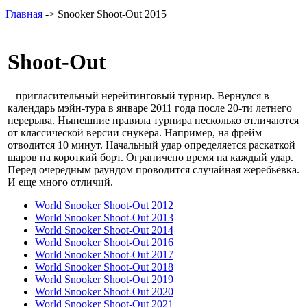
Главная
-> Snooker Shoot-Out 2015
Shoot-Out
– пригласительный нерейтинговый турнир. Вернулся в
календарь мэйн-тура в январе 2011 года после 20-ти летнего
перерыва. Нынешние правила турнира несколько отличаются
от классической версии снукера. Например, на фрейм
отводится 10 минут. Начальный удар определяется раскаткой
шаров на короткий борт. Ограничено время на каждый удар.
Перед очередным раундом проводится случайная жеребьёвка.
И еще много отличий.
World Snooker Shoot-Out 2012
World Snooker Shoot-Out 2013
World Snooker Shoot-Out 2014
World Snooker Shoot-Out 2016
World Snooker Shoot-Out 2017
World Snooker Shoot-Out 2018
World Snooker Shoot-Out 2019
World Snooker Shoot-Out 2020
World Snooker Shoot-Out 2021