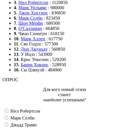
3
.
Нил Робертсон
: 1120850
4
.
Марк Уильямс
: 980000
5
.
Джон Хиггинс
: 836850
6
.
Марк Селби
: 823450
7
.
Шон Мёрфи
: 689300
8
.
О'Салливан
: 664850
9
. Чжао Синьтун : 618150
10
.
Марк Аллен
: 617750
11
. Сяо Годун : 577300
12
.
Дин Джуньху
: 560850
13
. У Ицзэ : 543900
14
. Крис Уокелин : 529200
15
.
Барри Хокинс
: 528950
16
. Сы Цзяхуэй : 484900
ОПРОС
Для кого новый сезон
станет
наиболее успешным?
Нил Робертсон
Марк Селби
Джадд Трамп