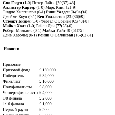
Сяо Годун
(1-0) Питер Лайнс [59(37)-48]
Аллистер Картер
(1-0) Марк Кинг [21-9]
Эндрю Хиггинсон (0-1)
Рики Уолден
[0-(94)94]
Джейми Коуп (0-1)
Бен Уолластон
[23-(36)69]
Стюарт Бинэм
(1-0) Фергал О'Брайен [65(48)-8]
Майкл Холт
(1-0) Райан Дэй [77(28)-0]
Роберт Милкинс (0-1)
Майкл Уайт
[0-(51)75]
Дэйв Харольд (0-1)
Ронни О'Салливан
[16-(62)81]
Новости
Призовые
Призовой фонд
£ 130,000
Победитель
£ 32,000
Финалист
£ 16,000
Полуфиналисты
£ 8,000
Четвертьфиналисты
£ 4,000
1/8 финала
£ 2,000
1/16 финала
£ 1,000
Первый раунд
£ 500