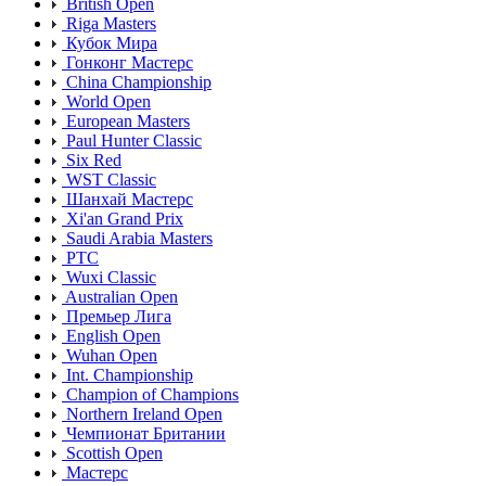
British Open
Riga Masters
Кубок Мира
Гонконг Мастерс
China Championship
World Open
European Masters
Paul Hunter Classic
Six Red
WST Classic
Шанхай Мастерс
Xi'an Grand Prix
Saudi Arabia Masters
PTC
Wuxi Classic
Australian Open
Премьер Лига
English Open
Wuhan Open
Int. Championship
Champion of Champions
Northern Ireland Open
Чемпионат Британии
Scottish Open
Мастерс