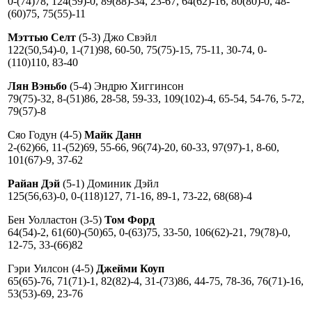
0-(74)78, 124(59)-0, 89(88)-34, 23-67, 64(62)-16, 80(80)-0, 48-
(60)75, 75(55)-11
Мэттью Селт
(5-3) Джо Свэйл
122(50,54)-0, 1-(71)98, 60-50, 75(75)-15, 75-11, 30-74, 0-
(110)110, 83-40
Лян Вэньбо
(5-4) Эндрю Хиггинсон
79(75)-32, 8-(51)86, 28-58, 59-33, 109(102)-4, 65-54, 54-76, 5-72,
79(57)-8
Сяо Годун (4-5)
Майк Данн
2-(62)66, 11-(52)69, 55-66, 96(74)-20, 60-33, 97(97)-1, 8-60,
101(67)-9, 37-62
Райан Дэй
(5-1) Доминик Дэйл
125(56,63)-0, 0-(118)127, 71-16, 89-1, 73-22, 68(68)-4
Бен Уолластон (3-5)
Том Форд
64(54)-2, 61(60)-(50)65, 0-(63)75, 33-50, 106(62)-21, 79(78)-0,
12-75, 33-(66)82
Гэри Уилсон (4-5)
Джейми Коуп
65(65)-76, 71(71)-1, 82(82)-4, 31-(73)86, 44-75, 78-36, 76(71)-16,
53(53)-69, 23-76