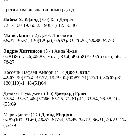
Третий квалификационный раунд:
Лайем Хайфилд
(5-0) Кен Доэрти
72-14, 60-19, 66-23, 90(51)-12, 56-36
Майк Данн
(5-2) Джек Лисовски
66-22, 39-61, 129(129)-0, 92(53)-33, 70-53, 36-68, 62-33
Эндрю Хиггинсон
(5-4) Анда Чжан
0-(81)86, 71-6, 46-83, 36-71, 83-4, 49-(68)79, 92(55)-25, 66-15,
76-27
Хоссейн Вафаей Айюри (4-5)
Джо Свэйл
42-63, 90(77)-4, 37-72, 19-79, 0-(60)87, 71(57)-10, 80(62)-31,
130(110)-1, 48-(51)64
Дечават Пумдженг (3-5)
Джерард Грин
57-54, 35-67, 46-(57)66, 65-25, 71(61)-11, 33-54, 36-58, 10-
(55)69
Марк Джойс (4-5)
Дэвид Моррис
9-(83)109, 31-69, 46-53, 67-34, 59-45, 34-72, 66-31, 49-23, 17-
(52)79