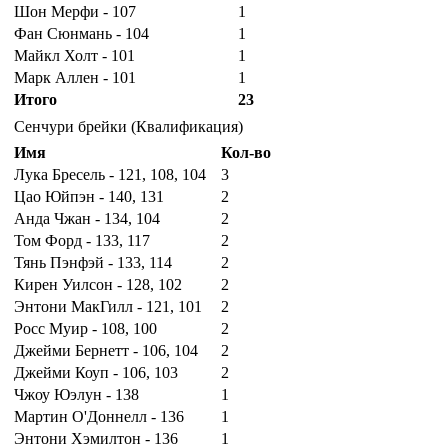
Шон Мерфи - 107
1
Фан Сюнмань - 104
1
Майкл Холт - 101
1
Марк Аллен - 101
1
Итого
23
Сенчури брейки (Квалификация)
Имя
Кол-во
Лука Бресель - 121, 108, 104
3
Цао Юйпэн - 140, 131
2
Анда Чжан - 134, 104
2
Том Форд - 133, 117
2
Тянь Пэнфэй - 133, 114
2
Кирен Уилсон - 128, 102
2
Энтони МакГилл - 121, 101
2
Росс Муир - 108, 100
2
Джейми Бернетт - 106, 104
2
Джейми Коуп - 106, 103
2
Чжоу Юэлун - 138
1
Мартин О'Доннелл - 136
1
Энтони Хэмилтон - 136
1