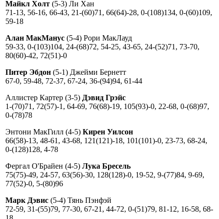
Майкл Холт
(5-3) Ли Хан
71-13, 56-16, 66-43, 21-(60)71, 66(64)-28, 0-(108)134, 0-(60)109,
59-18
Алан МакМанус
(5-4) Рори МакЛауд
59-33, 0-(103)104, 24-(68)72, 54-25, 43-65, 24-(52)71, 73-70,
80(60)-42, 72(51)-0
Питер Эбдон
(5-1) Джейми Бернетт
67-0, 59-48, 72-37, 67-24, 36-(94)94, 61-44
Аллистер Картер (3-5)
Дэвид Грэйс
1-(70)71, 72(57)-1, 64-69, 76(68)-19, 105(93)-0, 22-68, 0-(68)97,
0-(78)78
Энтони МакГилл (4-5)
Кирен Уилсон
66(58)-13, 48-61, 43-68, 121(121)-18, 101(101)-0, 23-73, 68-24,
0-(128)128, 4-78
Фергал О'Брайен (4-5)
Лука Бресель
75(75)-49, 24-57, 63(56)-30, 128(128)-0, 19-52, 9-(77)84, 9-69,
77(52)-0, 5-(80)96
Марк Дэвис
(5-4) Тянь Пэнфэй
72-59, 31-(55)79, 77-30, 67-21, 44-72, 0-(51)79, 81-12, 16-58, 68-
18