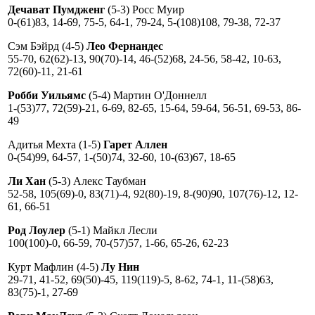
Дечават Пумдженг
(5-3) Росс Муир
0-(61)83, 14-69, 75-5, 64-1, 79-24, 5-(108)108, 79-38, 72-37
Сэм Бэйрд (4-5)
Лео Фернандес
55-70, 62(62)-13, 90(70)-14, 46-(52)68, 24-56, 58-42, 10-63,
72(60)-11, 21-61
Робби Уильямс
(5-4) Мартин О'Доннелл
1-(53)77, 72(59)-21, 6-69, 82-65, 15-64, 59-64, 56-51, 69-53, 86-
49
Адитья Мехта (1-5)
Гарет Аллен
0-(54)99, 64-57, 1-(50)74, 32-60, 10-(63)67, 18-65
Ли Хан
(5-3) Алекс Таубман
52-58, 105(69)-0, 83(71)-4, 92(80)-19, 8-(90)90, 107(76)-12, 12-
61, 66-51
Род Лоулер
(5-1) Майкл Лесли
100(100)-0, 66-59, 70-(57)57, 1-66, 65-26, 62-23
Курт Мафлин (4-5)
Лу Нин
29-71, 41-52, 69(50)-45, 119(119)-5, 8-62, 74-1, 11-(58)63,
83(75)-1, 27-69