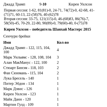
Джадд Трамп
9-
10
Кирен Уилсон
Первая сессия: 1-62, 81(81)-0, 24-71, 74(72)-0, 42-68, 41-
(71)71, 60-13, 22-(58)76, 40-(62)78
Вторая сессия: 33-75, 121(115)-0, 46-(68)83, 86(76)-7,
58(50)-45, 70-29, 22-80, 90(89)-0, 79(60)-40, 0-(75)78
Кирен Уилсон – победитель Шанхай Мастерс 2015
Сенчури брейки
Имя
Кол-во
Джадд Трамп - 122, 115, 104,
4
100
Марк Уильямс - 128, 108, 104
3
Алан МакМанус - 122, 100
2
Стюарт Бинэм - 118, 103
2
Фан Сюнмань - 115, 104
2
Лука Бресель - 140
1
Питер Эбдон - 134
1
Марк Дэвис - 126
1
Кирен Уилсон - 123
1
Майк Данн - 120
1
Мартин Гулд - 109
1