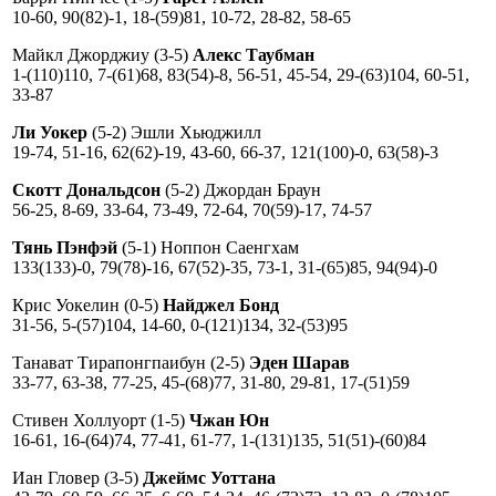
10-60, 90(82)-1, 18-(59)81, 10-72, 28-82, 58-65
Майкл Джорджиу (3-5)
Алекс Таубман
1-(110)110, 7-(61)68, 83(54)-8, 56-51, 45-54, 29-(63)104, 60-51,
33-87
Ли Уокер
(5-2) Эшли Хьюджилл
19-74, 51-16, 62(62)-19, 43-60, 66-37, 121(100)-0, 63(58)-3
Скотт Дональдсон
(5-2) Джордан Браун
56-25, 8-69, 33-64, 73-49, 72-64, 70(59)-17, 74-57
Тянь Пэнфэй
(5-1) Ноппон Саенгхам
133(133)-0, 79(78)-16, 67(52)-35, 73-1, 31-(65)85, 94(94)-0
Крис Уокелин (0-5)
Найджел Бонд
31-56, 5-(57)104, 14-60, 0-(121)134, 32-(53)95
Танават Тирапонгпаибун (2-5)
Эден Шарав
33-77, 63-38, 77-25, 45-(68)77, 31-80, 29-81, 17-(51)59
Стивен Холлуорт (1-5)
Чжан Юн
16-61, 16-(64)74, 77-41, 61-77, 1-(131)135, 51(51)-(60)84
Иан Гловер (3-5)
Джеймс Уоттана