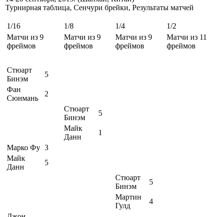
Турнирная таблица, Сенчури брейки, Результаты матчей
1/16
1/8
1/4
1/2
Матчи из 9
Матчи из 9
Матчи из 9
Матчи из 11
фреймов
фреймов
фреймов
фреймов
Стюарт
5
Бинэм
Фан
2
Сюнмань
Стюарт
5
Бинэм
Майк
1
Данн
Марко Фу
3
Майк
5
Данн
Стюарт
5
Бинэм
Мартин
4
Гулд
Джон