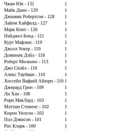
Чжан Юн - 131
1
Майк Данн - 129
1
Джимми Робертсон - 128
1
Лайем Хайфилд - 127
1
Марк Кинг - 126
1
Найджел Бонд - 121
1
Курт Мафлин - 119
1
Джоэл Уокер - 119
1
Доминик Дэйл - 118
1
Роберт Милкинс - 113
1
Джо Свэйл - 110
1
Алекс Таубман - 110
1
Хоссейн Вафаей Айюри - 110
1
Джерард Грин - 109
1
Ли Хан - 108
1
Рори МакЛауд - 103
1
Мэттью Стивенс - 102
1
Кирен Уилсон - 102
1
Пол Дэвисон - 101
1
Рис Кларк - 100
1