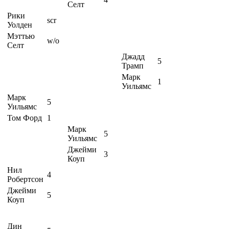
Селт
Рики
scr
Уолден
Мэттью
w/o
Селт
Джадд
5
Трамп
Марк
1
Уильямс
Марк
5
Уильямс
Том Форд
1
Марк
5
Уильямс
Джейми
3
Коуп
Нил
4
Робертсон
Джейми
5
Коуп
Дин