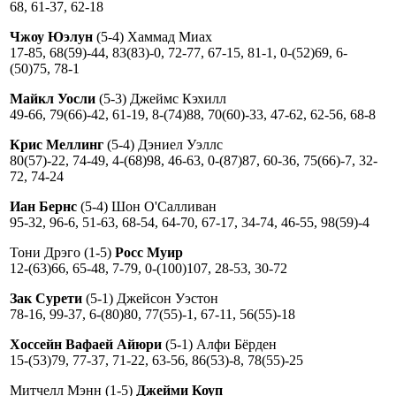
68, 61-37, 62-18
Чжоу Юэлун
(5-4) Хаммад Миах
17-85, 68(59)-44, 83(83)-0, 72-77, 67-15, 81-1, 0-(52)69, 6-
(50)75, 78-1
Майкл Уосли
(5-3) Джеймс Кэхилл
49-66, 79(66)-42, 61-19, 8-(74)88, 70(60)-33, 47-62, 62-56, 68-8
Крис Меллинг
(5-4) Дэниел Уэллс
80(57)-22, 74-49, 4-(68)98, 46-63, 0-(87)87, 60-36, 75(66)-7, 32-
72, 74-24
Иан Бернс
(5-4) Шон О'Салливан
95-32, 96-6, 51-63, 68-54, 64-70, 67-17, 34-74, 46-55, 98(59)-4
Тони Дрэго (1-5)
Росс Муир
12-(63)66, 65-48, 7-79, 0-(100)107, 28-53, 30-72
Зак Сурети
(5-1) Джейсон Уэстон
78-16, 99-37, 6-(80)80, 77(55)-1, 67-11, 56(55)-18
Хоссейн Вафаей Айюри
(5-1) Алфи Бёрден
15-(53)79, 77-37, 71-22, 63-56, 86(53)-8, 78(55)-25
Митчелл Мэнн (1-5)
Джейми Коуп