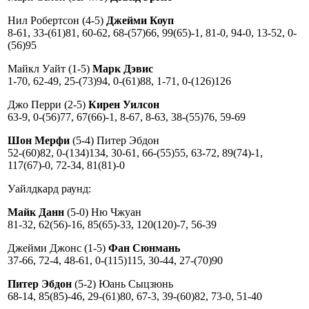
Нил Робертсон (4-5)
Джейми Коуп
8-61, 33-(61)81, 60-62, 68-(57)66, 99(65)-1, 81-0, 94-0, 13-52, 0-
(56)95
Майкл Уайт (1-5)
Марк Дэвис
1-70, 62-49, 25-(73)94, 0-(61)88, 1-71, 0-(126)126
Джо Перри (2-5)
Кирен Уилсон
63-9, 0-(56)77, 67(66)-1, 8-67, 8-63, 38-(55)76, 59-69
Шон Мерфи
(5-4) Питер Эбдон
52-(60)82, 0-(134)134, 30-61, 66-(55)55, 63-72, 89(74)-1,
117(67)-0, 72-34, 81(81)-0
Уайлдкард раунд:
Майк Данн
(5-0) Ню Чжуан
81-32, 62(56)-16, 85(65)-33, 120(120)-7, 56-39
Джейми Джонс (1-5)
Фан Сюнмань
37-66, 72-4, 48-61, 0-(115)115, 30-44, 27-(70)90
Питер Эбдон
(5-2) Юань Сыцзюнь
68-14, 85(85)-46, 29-(61)80, 67-3, 39-(60)82, 73-0, 51-40