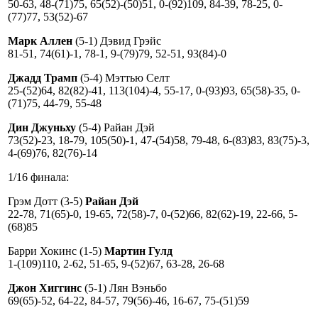
50-63, 48-(71)75, 65(52)-(50)51, 0-(92)109, 84-39, 78-25, 0-
(77)77, 53(52)-67
Марк Аллен
(5-1) Дэвид Грэйс
81-51, 74(61)-1, 78-1, 9-(79)79, 52-51, 93(84)-0
Джадд Трамп
(5-4) Мэттью Селт
25-(52)64, 82(82)-41, 113(104)-4, 55-17, 0-(93)93, 65(58)-35, 0-
(71)75, 44-79, 55-48
Дин Джуньху
(5-4) Райан Дэй
73(52)-23, 18-79, 105(50)-1, 47-(54)58, 79-48, 6-(83)83, 83(75)-3,
4-(69)76, 82(76)-14
1/16 финала:
Грэм Дотт (3-5)
Райан Дэй
22-78, 71(65)-0, 19-65, 72(58)-7, 0-(52)66, 82(62)-19, 22-66, 5-
(68)85
Барри Хокинс (1-5)
Мартин Гулд
1-(109)110, 2-62, 51-65, 9-(52)67, 63-28, 26-68
Джон Хиггинс
(5-1) Лян Вэньбо
69(65)-52, 64-22, 84-57, 79(56)-46, 16-67, 75-(51)59