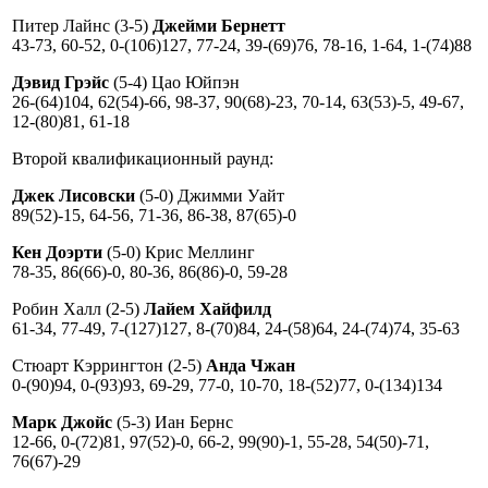
Питер Лайнс (3-5)
Джейми Бернетт
43-73, 60-52, 0-(106)127, 77-24, 39-(69)76, 78-16, 1-64, 1-(74)88
Дэвид Грэйс
(5-4) Цао Юйпэн
26-(64)104, 62(54)-66, 98-37, 90(68)-23, 70-14, 63(53)-5, 49-67,
12-(80)81, 61-18
Второй квалификационный раунд:
Джек Лисовски
(5-0) Джимми Уайт
89(52)-15, 64-56, 71-36, 86-38, 87(65)-0
Кен Доэрти
(5-0) Крис Меллинг
78-35, 86(66)-0, 80-36, 86(86)-0, 59-28
Робин Халл (2-5)
Лайем Хайфилд
61-34, 77-49, 7-(127)127, 8-(70)84, 24-(58)64, 24-(74)74, 35-63
Стюарт Кэррингтон (2-5)
Анда Чжан
0-(90)94, 0-(93)93, 69-29, 77-0, 10-70, 18-(52)77, 0-(134)134
Марк Джойс
(5-3) Иан Бернс
12-66, 0-(72)81, 97(52)-0, 66-2, 99(90)-1, 55-28, 54(50)-71,
76(67)-29