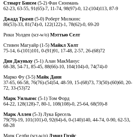
Стюарт Бинэм
(5-2) Фан Сюнмань
62-23, 63-55, 91(65)-7, 11-74, 98(97)-0, 12-(104)113, 87-9
Джадд Трамп
(5-0) Роберт Милкинс
86(53)-33, 81(74)-0, 122(122)-1, 78(62)-0, 69-20
Рики Уолден (scr-w/o)
Мэттью Селт
Стивен Магуайр (1-5)
Майкл Холт
75-14, 6-(101)101, 0-(91)91, 17-48, 2-57, 26-(68)72
Дин Джуньху
(5-1) Алан МакМанус
68-38, 54-71, 85-45, 88(66)-10, 104(104)-0, 74(74)-0
Марко Фу (3-5)
Майк Данн
37-65, 66-58, 76(76)-(54)54, 48-59, 15-(68)73, 73(50)-(60)60, 20-
72, 33-(53)72
Марк Уильямс
(5-1) Том Форд
64-22, 128(128)-7, 80-1, 108(108)-0, 25-64, 68(59)-8
Марк Аллен
(5-3) Лука Бресель
79(79)-19, 101(101)-0, 92(64)-6, 0-(140)140, 44-74, 0-90, 62-53,
68-28
Марк Селби (scr-w/o)
Дэвид Грэйс