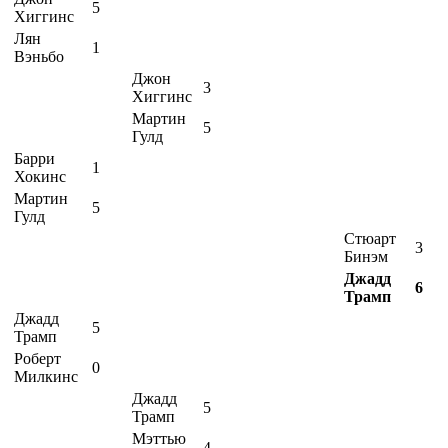
5
Хиггинс
Лян
1
Вэньбо
Джон
3
Хиггинс
Мартин
5
Гулд
Барри
1
Хокинс
Мартин
5
Гулд
Стюарт
3
Бинэм
Джадд
6
Трамп
Джадд
5
Трамп
Роберт
0
Милкинс
Джадд
5
Трамп
Мэттью
4