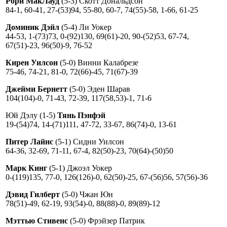
Рори МакЛауд
(5-3) Скотт Дональдсон
84-1, 60-41, 27-(53)94, 55-80, 60-7, 74(55)-58, 1-66, 61-25
Доминик Дэйл
(5-4) Ли Уокер
44-53, 1-(73)73, 0-(92)130, 69(61)-20, 90-(52)53, 67-74,
67(51)-23, 96(50)-9, 76-52
Кирен Уилсон
(5-0) Винни Калабрезе
75-46, 74-21, 81-0, 72(66)-45, 71(67)-39
Джейми Бернетт
(5-0) Эден Шарав
104(104)-0, 71-43, 72-39, 117(58,53)-1, 71-6
Юй Дэлу (1-5)
Тянь Пэнфэй
19-(54)74, 14-(71)111, 47-72, 33-67, 86(74)-0, 13-61
Питер Лайнс
(5-1) Сидни Уилсон
64-36, 32-69, 71-11, 67-4, 82(50)-23, 70(64)-(50)50
Марк Кинг
(5-1) Джоэл Уокер
0-(119)135, 77-0, 126(126)-0, 62(50)-25, 67-(56)56, 57(56)-36
Дэвид Гилберт
(5-0) Чжан Юн
78(51)-49, 62-19, 93(54)-0, 88(88)-0, 89(89)-12
Мэттью Стивенс
(5-0) Фрэйзер Патрик