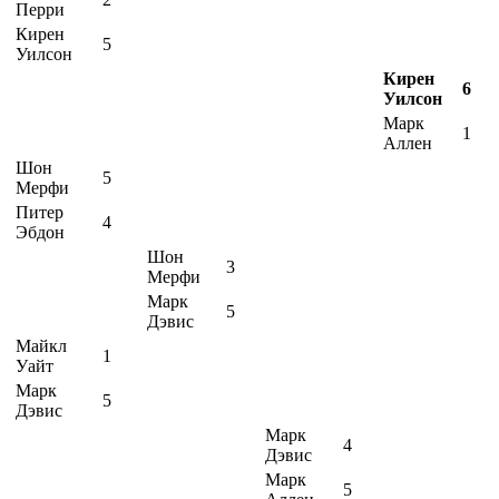
Перри
Кирен
5
Уилсон
Кирен
6
Уилсон
Марк
1
Аллен
Шон
5
Мерфи
Питер
4
Эбдон
Шон
3
Мерфи
Марк
5
Дэвис
Майкл
1
Уайт
Марк
5
Дэвис
Марк
4
Дэвис
Марк
5