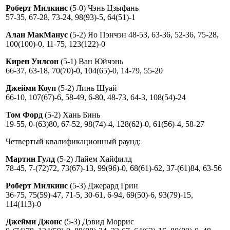
Роберт Милкинс
(5-0) Чэнь Цзыфань
57-35, 67-28, 73-24, 98(93)-5, 64(51)-1
Алан МакМанус
(5-2) Яо Пэнчэн 48-53, 63-36, 52-36, 75-28,
100(100)-0, 11-75, 123(122)-0
Кирен Уилсон
(5-1) Ван Юйчэнь
66-37, 63-18, 70(70)-0, 104(65)-0, 14-79, 55-20
Джейми Коуп
(5-2) Линь Шуай
66-10, 107(67)-6, 58-49, 6-80, 48-73, 64-3, 108(54)-24
Том Форд
(5-2) Хань Бинь
19-55, 0-(63)80, 67-52, 98(74)-4, 128(62)-0, 61(56)-4, 58-27
Четвертый квалификационный раунд:
Мартин Гулд
(5-2) Лайем Хайфилд
78-45, 7-(72)72, 73(67)-13, 99(96)-0, 68(61)-62, 37-(61)84, 63-56
Роберт Милкинс
(5-3) Джерард Грин
36-75, 75(59)-47, 71-5, 30-61, 6-94, 69(50)-6, 93(79)-15,
114(113)-0
Джейми Джонс
(5-3) Дэвид Моррис