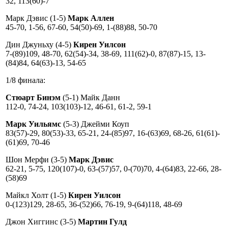
32, 113(60)-7
Марк Дэвис (1-5)
Марк Аллен
45-70, 1-56, 67-60, 54(50)-69, 1-(88)88, 50-70
Дин Джуньху (4-5)
Кирен Уилсон
7-(89)109, 48-70, 62(54)-34, 38-69, 111(62)-0, 87(87)-15, 13-
(84)84, 64(63)-13, 54-65
1/8 финала:
Стюарт Бинэм
(5-1) Майк Данн
112-0, 74-24, 103(103)-12, 46-61, 61-2, 59-1
Марк Уильямс
(5-3) Джейми Коуп
83(57)-29, 80(53)-33, 65-21, 24-(85)97, 16-(63)69, 68-26, 61(61)-
(61)69, 70-46
Шон Мерфи (3-5)
Марк Дэвис
62-21, 5-75, 120(107)-0, 63-(57)57, 0-(70)70, 4-(64)83, 22-66, 28-
(58)69
Майкл Холт (1-5)
Кирен Уилсон
0-(123)129, 28-65, 36-(52)66, 76-19, 9-(64)118, 48-69
Джон Хиггинс (3-5)
Мартин Гулд