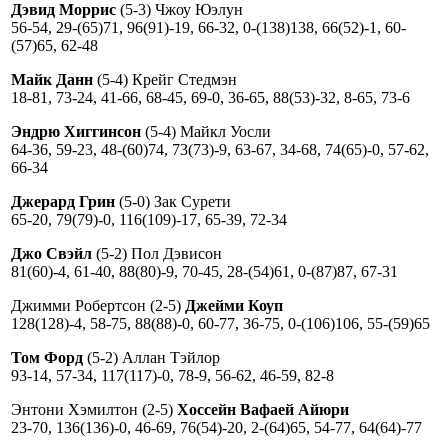
Дэвид Моррис
(5-3) Чжоу Юэлун
56-54, 29-(65)71, 96(91)-19, 66-32, 0-(138)138, 66(52)-1, 60-
(57)65, 62-48
Майк Данн
(5-4) Крейг Стедмэн
18-81, 73-24, 41-66, 68-45, 69-0, 36-65, 88(53)-32, 8-65, 73-6
Эндрю Хиггинсон
(5-4) Майкл Уосли
64-36, 59-23, 48-(60)74, 73(73)-9, 63-67, 34-68, 74(65)-0, 57-62,
66-34
Джерард Грин
(5-0) Зак Сурети
65-20, 79(79)-0, 116(109)-17, 65-39, 72-34
Джо Свэйл
(5-2) Пол Дэвисон
81(60)-4, 61-40, 88(80)-9, 70-45, 28-(54)61, 0-(87)87, 67-31
Джимми Робертсон (2-5)
Джейми Коуп
128(128)-4, 58-75, 88(88)-0, 60-77, 36-75, 0-(106)106, 55-(59)65
Том Форд
(5-2) Аллан Тэйлор
93-14, 57-34, 117(117)-0, 78-9, 56-62, 46-59, 82-8
Энтони Хэмилтон (2-5)
Хоссейн Вафаей Айюри
23-70, 136(136)-0, 46-69, 76(54)-20, 2-(64)65, 54-77, 64(64)-77