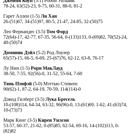
Джейми Коуп
(5-1) Робби Уильямс
78-24, 63(52)-23, 9-75, 60-31, 88-0, 81-2
Гарет Аллен (1-5)
Ли Хан
26-(51)67, 34-(51)97, 80-5, 21-47, 24-85, 32-(50)75
Лео Фернандес (3-5)
Том Форд
72(64)-17, 42-77, 67-35, 56-64, 0-(133)133, 0-(69)82, 70(52)-24,
40-(50)74
Доминик Дэйл
(5-2) Род Лоулер
65(57)-15, 66-5, 6-69, 25-(67)76, 62-12, 63-8, 76-17
Лу Нин (1-5)
Рори МакЛауд
38-50, 7-55, 92(56)-0, 31-52, 55-64, 7-60
Тянь Пэнфэй
(5-0) Мэттью Стивенс
90(62)-1, 87-2, 64-19, 70-59, 114(114)-0
Дэвид Гилберт (3-5)
Лука Бресель
10-(108)114, 64-34, 63-32, 96(96)-0, 13-(61)69, 1-62, 41-(63)74,
10-(73)73
Марк Кинг (3-5)
Кирен Уилсон
53-57, 60-37, 21-62, 0-(85)85, 62-54, 69-16, 14-(102)113, 0-
(82)82