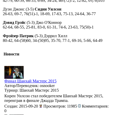
42-79, 60-59, 66-35, 6-69, 54-24, 46-(72)72, 12-82, 0-(78)105
Дуэн Джонс (3-5)
Сидни Уилсон
26-63, 69-7, 76(51)-1, 18-69, 17-63, 75-13, 24-64, 36-77
Дэвид Грэйс
(5-3) Джо О'Коннор
62-64, 68-55, 25-81, 83-0, 61-31, 74-6, 23-63, 75(50)-1
Фрэйзер Патрик
(5-3) Дэррил Хилл
80-42, 64-(58)60, 34-(50)95, 35-70, 77-1, 69-16, 5-66, 64-49
Новости
Финал Шанхай Мастерс 2015
Автор/Переводчик: osnooker
Турнир: Шанхай Мастерс 2015
Кирен Уилсон стал победителем Шанхай Мастерс 2015,
переиграв в финале Джадда Трампа.
Создан: 2015-09-20
Просмотров: 11985
Комментариев:
0