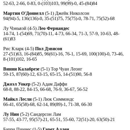
52-63, 2-66, 0-83, 0-(103)103, 99(99)-0, 45-(84)84
Мартин О'Доннелл
(5-1) Джейк Николсон
94(94)-5, 136(136)-0, 35-(51)75, 75(75)-0, 78-71, 75(52)-68
Лу Чэньвэй (4-5)
Лео Фернандес
14-74, 1-(54)69, 71(70)-11, 4-73, 66-34, 71-3, 57-9, 10-63, 48-
(61)83
Рис Кларк (4-5)
Пол Дэвисон
27-(51)63, 16-(84)85, 96(61)-16, 76-1, 15-69, 100(100)-0, 73-46,
8-(101)102, 16-65
Винни Калабрезе
(5-1) Тор Чуан Леонг
59-15, 87(60)-12, 63-15, 65-15, 14-(51)90, 56-8
Джоэл Уокер
(5-2) Адам Даффи
68-8, 88-22, 84-15, 66-68, 76-9, 36-67, 56-52
Майкл Лесли
(5-1) Люк Симмондс
66-41, 65(58)-68, 62-14, 89(89)-1, 71-38, 66-30
Лу Нин
(5-2) Сандерсон Лам
57-55, 43-77, 95(57)-21, 65-51, 55-60, 72(51)-20, 63(50)-21
Барри Пинчес (1-5)
Гарет Аллен