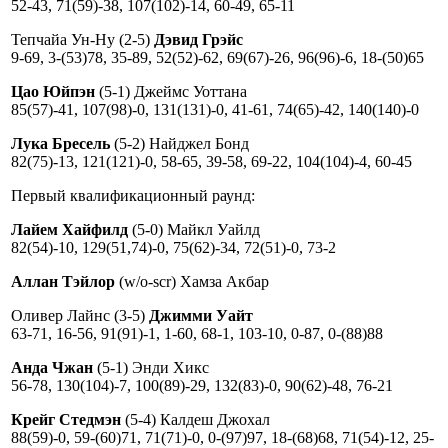
52-43, 71(59)-38, 107(102)-14, 60-49, 65-11
Тепчайа Ун-Ну (2-5)
Дэвид Грэйс
9-69, 3-(53)78, 35-89, 52(52)-62, 69(67)-26, 96(96)-6, 18-(50)65
Цао Юйпэн
(5-1) Джеймс Уоттана
85(57)-41, 107(98)-0, 131(131)-0, 41-61, 74(65)-42, 140(140)-0
Лука Бресель
(5-2) Найджел Бонд
82(75)-13, 121(121)-0, 58-65, 39-58, 69-22, 104(104)-4, 60-45
Первый квалификационный раунд:
Лайем Хайфилд
(5-0) Майкл Уайлд
82(54)-10, 129(51,74)-0, 75(62)-34, 72(51)-0, 73-2
Аллан Тэйлор
(w/o-scr) Хамза Акбар
Оливер Лайнс (3-5)
Джимми Уайт
63-71, 16-56, 91(91)-1, 1-60, 68-1, 103-10, 0-87, 0-(88)88
Анда Чжан
(5-1) Энди Хикс
56-78, 130(104)-7, 100(89)-29, 132(83)-0, 90(62)-48, 76-21
Крейг Стедмэн
(5-4) Калдеш Джохал
88(59)-0, 59-(60)71, 71(71)-0, 0-(97)97, 18-(68)68, 71(54)-12, 25-