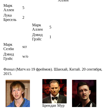
Аллен
Марк
5
Аллен
Лука
2
Бресель
Марк
5
Аллен
Дэвид
1
Грэйс
Марк
scr
Селби
Дэвид
w/o
Грэйс
Финал (Матч из 19 фреймов). Шанхай, Китай. 20 сентября,
2015.
Брендан Мур