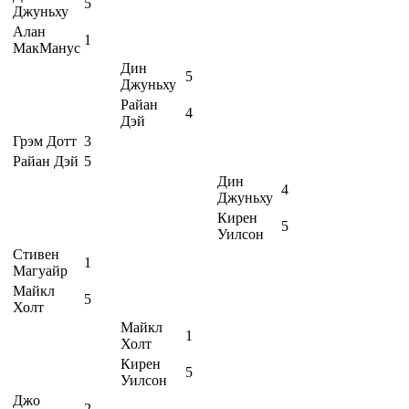
5
Джуньху
Алан
1
МакМанус
Дин
5
Джуньху
Райан
4
Дэй
Грэм Дотт
3
Райан Дэй
5
Дин
4
Джуньху
Кирен
5
Уилсон
Стивен
1
Магуайр
Майкл
5
Холт
Майкл
1
Холт
Кирен
5
Уилсон
Джо
2