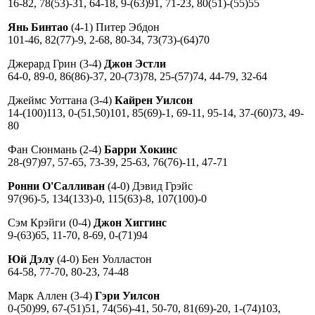
16-82, 78(53)-31, 64-18, 9-(63)91, 71-23, 80(51)-(55)55
Янь Бинтао
(4-1) Питер Эбдон
101-46, 82(77)-9, 2-68, 80-34, 73(73)-(64)70
Джерард Грин (3-4)
Джон Эстли
64-0, 89-0, 86(86)-37, 20-(73)78, 25-(57)74, 44-79, 32-64
Джеймс Уоттана (3-4)
Кайрен Уилсон
14-(100)113, 0-(51,50)101, 85(69)-1, 69-11, 95-14, 37-(60)73, 49-
80
Фан Сюнмань (2-4)
Барри Хокинс
28-(97)97, 57-65, 73-39, 25-63, 76(76)-11, 47-71
Ронни О'Салливан
(4-0) Дэвид Грэйс
97(96)-5, 134(133)-0, 115(63)-8, 107(100)-0
Сэм Крэйги (0-4)
Джон Хиггинс
9-(63)65, 11-70, 8-69, 0-(71)94
Юй Дэлу
(4-0) Бен Уолластон
64-58, 77-70, 80-23, 74-48
Марк Аллен (3-4)
Гэри Уилсон
0-(50)99, 67-(51)51, 74(56)-41, 50-70, 81(69)-20, 1-(74)103,