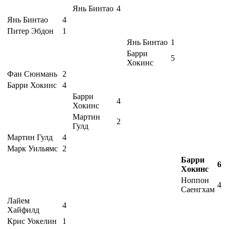
Янь Бинтао
4
Янь Бинтао
4
Питер Эбдон
1
Янь Бинтао
1
Барри
5
Хокинс
Фан Сюнмань
2
Барри Хокинс
4
Барри
4
Хокинс
Мартин
2
Гулд
Мартин Гулд
4
Марк Уильямс
2
Барри
6
Хокинс
Ноппон
4
Саенгхам
Лайем
4
Хайфилд
Крис Уокелин
1