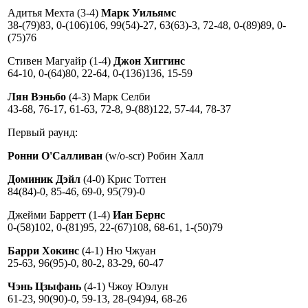
Адитья Мехта (3-4)
Марк Уильямс
38-(79)83, 0-(106)106, 99(54)-27, 63(63)-3, 72-48, 0-(89)89, 0-
(75)76
Стивен Магуайр (1-4)
Джон Хиггинс
64-10, 0-(64)80, 22-64, 0-(136)136, 15-59
Лян Вэньбо
(4-3) Марк Селби
43-68, 76-17, 61-63, 72-8, 9-(88)122, 57-44, 78-37
Первый раунд:
Ронни О'Салливан
(w/o-scr) Робин Халл
Доминик Дэйл
(4-0) Крис Тоттен
84(84)-0, 85-46, 69-0, 95(79)-0
Джейми Барретт (1-4)
Иан Бернс
0-(58)102, 0-(81)95, 22-(67)108, 68-61, 1-(50)79
Барри Хокинс
(4-1) Ню Чжуан
25-63, 96(95)-0, 80-2, 83-29, 60-47
Чэнь Цзыфань
(4-1) Чжоу Юэлун
61-23, 90(90)-0, 59-13, 28-(94)94, 68-26