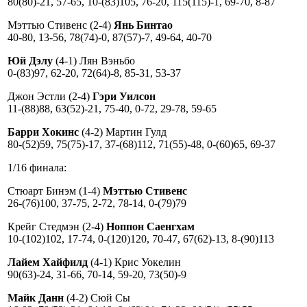
80(80)-21, 57-65, 10-(83)105, 76-20, 115(115)-1, 69-70, 8-87
Мэттью Стивенс (2-4)
Янь Бинтао
40-80, 13-56, 78(74)-0, 87(57)-7, 49-64, 40-70
Юй Дэлу
(4-1) Лян Вэньбо
0-(83)97, 62-20, 72(64)-8, 85-31, 53-37
Джон Эстли (2-4)
Гэри Уилсон
11-(88)88, 63(52)-21, 75-40, 0-72, 29-78, 59-65
Барри Хокинс
(4-2) Мартин Гулд
80-(52)59, 75(75)-17, 37-(68)112, 71(55)-48, 0-(60)65, 69-37
1/16 финала:
Стюарт Бинэм (1-4)
Мэттью Стивенс
26-(76)100, 37-75, 2-72, 78-14, 0-(79)79
Крейг Стедмэн (2-4)
Ноппон Саенгхам
10-(102)102, 17-74, 0-(120)120, 70-47, 67(62)-13, 8-(90)113
Лайем Хайфилд
(4-1) Крис Уокелин
90(63)-24, 31-66, 70-14, 59-20, 73(50)-9
Майк Данн
(4-2) Сюй Сы