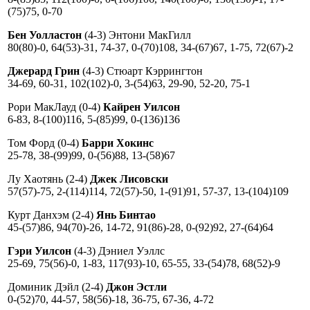
(75)75, 0-70
Бен Уолластон
(4-3) Энтони МакГилл
80(80)-0, 64(53)-31, 74-37, 0-(70)108, 34-(67)67, 1-75, 72(67)-2
Джерард Грин
(4-3) Стюарт Кэррингтон
34-69, 60-31, 102(102)-0, 3-(54)63, 29-90, 52-20, 75-1
Рори МакЛауд (0-4)
Кайрен Уилсон
6-83, 8-(100)116, 5-(85)99, 0-(136)136
Том Форд (0-4)
Барри Хокинс
25-78, 38-(99)99, 0-(56)88, 13-(58)67
Лу Хаотянь (2-4)
Джек Лисовски
57(57)-75, 2-(114)114, 72(57)-50, 1-(91)91, 57-37, 13-(104)109
Курт Данхэм (2-4)
Янь Бинтао
45-(57)86, 94(70)-26, 14-72, 91(86)-28, 0-(92)92, 27-(64)64
Гэри Уилсон
(4-3) Дэниел Уэллс
25-69, 75(56)-0, 1-83, 117(93)-10, 65-55, 33-(54)78, 68(52)-9
Доминик Дэйл (2-4)
Джон Эстли
0-(52)70, 44-57, 58(56)-18, 36-75, 67-36, 4-72