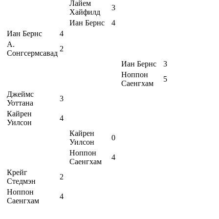
Лайем
3
Хайфилд
Иан Бернс
4
Иан Бернс
4
А.
2
Сонгсермсавад
Иан Бернс
3
Ноппон
5
Саенгхам
Джеймс
3
Уоттана
Кайрен
4
Уилсон
Кайрен
0
Уилсон
Ноппон
4
Саенгхам
Крейг
2
Стедмэн
Ноппон
4
Саенгхам