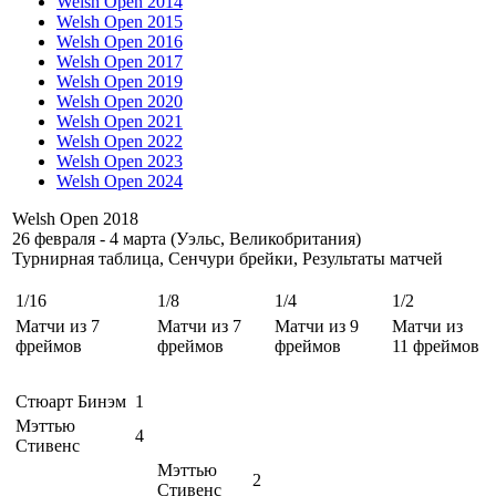
Welsh Open 2014
Welsh Open 2015
Welsh Open 2016
Welsh Open 2017
Welsh Open 2019
Welsh Open 2020
Welsh Open 2021
Welsh Open 2022
Welsh Open 2023
Welsh Open 2024
Welsh Open 2018
26 февраля - 4 марта (Уэльс, Великобритания)
Турнирная таблица, Сенчури брейки, Результаты матчей
1/16
1/8
1/4
1/2
Матчи из 7
Матчи из 7
Матчи из 9
Матчи из
фреймов
фреймов
фреймов
11 фреймов
Стюарт Бинэм
1
Мэттью
4
Стивенс
Мэттью
2
Стивенс