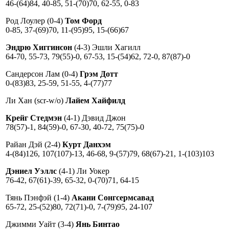
46-(64)84, 40-85, 51-(70)70, 62-55, 0-83
Род Лоулер (0-4)
Том Форд
0-85, 37-(69)70, 11-(95)95, 15-(66)67
Эндрю Хиггинсон
(4-3) Эшли Хагилл
64-70, 55-73, 79(55)-0, 67-53, 15-(54)62, 72-0, 87(87)-0
Сандерсон Лам (0-4)
Грэм Дотт
0-(83)83, 25-59, 51-55, 4-(77)77
Ли Хан (scr-w/o)
Лайем Хайфилд
Крейг Стедмэн
(4-1) Дэвид Джон
78(57)-1, 84(59)-0, 67-30, 40-72, 75(75)-0
Райан Дэй (2-4)
Курт Данхэм
4-(84)126, 107(107)-13, 46-68, 9-(57)79, 68(67)-21, 1-(103)103
Дэниел Уэллс
(4-1) Ли Уокер
76-42, 67(61)-39, 65-32, 0-(70)71, 64-15
Тянь Пэнфэй (1-4)
Акани Сонгсермсавад
65-72, 25-(52)80, 72(71)-0, 7-(79)95, 24-107
Джимми Уайт (3-4)
Янь Бинтао