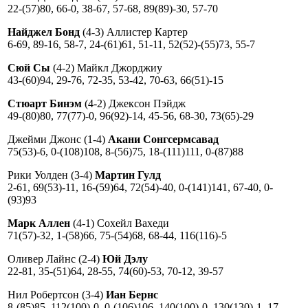
22-(57)80, 66-0, 38-67, 57-68, 89(89)-30, 57-70
Найджел Бонд
(4-3) Аллистер Картер
6-69, 89-16, 58-7, 24-(61)61, 51-11, 52(52)-(55)73, 55-7
Сюй Сы
(4-2) Майкл Джорджиу
43-(60)94, 29-76, 72-35, 53-42, 70-63, 66(51)-15
Стюарт Бинэм
(4-2) Джексон Пэйдж
49-(80)80, 77(77)-0, 96(92)-14, 45-56, 68-30, 73(65)-29
Джейми Джонс (1-4)
Акани Сонгсермсавад
75(53)-6, 0-(108)108, 8-(56)75, 18-(111)111, 0-(87)88
Рики Уолден (3-4)
Мартин Гулд
2-61, 69(53)-11, 16-(59)64, 72(54)-40, 0-(141)141, 67-40, 0-
(93)93
Марк Аллен
(4-1) Сохейл Вахеди
71(57)-32, 1-(58)66, 75-(54)68, 68-44, 116(116)-5
Оливер Лайнс (2-4)
Юй Дэлу
22-81, 35-(51)64, 28-55, 74(60)-53, 70-12, 39-57
Нил Робертсон (3-4)
Иан Бернс
8-(85)85, 112(100)-0, 0-(106)106, 140(100)-0, 130(130)-1, 17-