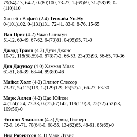
79(64)-13, 64-2, 0-(80)100, 73-27, 1-(69)69, 31-(58)99, 0-
(110)110
Хоссейн Вафаей (2-4)
Тепчайа Ун-Ну
0-(101)102, 0-(131)131, 72-41, 83-0, 8-76, 15-65
Иан Прис
(4-2) Чжао Синьтун
51-12, 60-49, 67-62, 6-(73)81, 0-(95)95, 71-0
Джадд Трамп
(4-3) Дуэн Джонс
10-72, 118(58,59)-0, 87(87)-2, 66-53, 23-(93)93, 56-65, 70-36
Дин Джуньху
(4-0) Хаммад Миах
61-51, 86-39, 68-44, 89(89)-46
Майкл Холт
(4-2) Эллиот Слессор
73-37, 5-(115)119, 1-(129)129, 65(57)-2, 66-27, 63-30
Марк Аллен
(4-2) Цао Юйпэн
4-(124)124, 77-33, 0-(75,67)142, 119(119)-9, 72(72)-(52)53,
109(56)-0
Энтони Хэмилтон
(4-3) Дэвид Гилберт
72-9, 16-71, 70(64)-0, 68-55, 13-(62)65, 48-61, 85(65)-0
Нил Робертсон
(4-1) Марк Дэвис