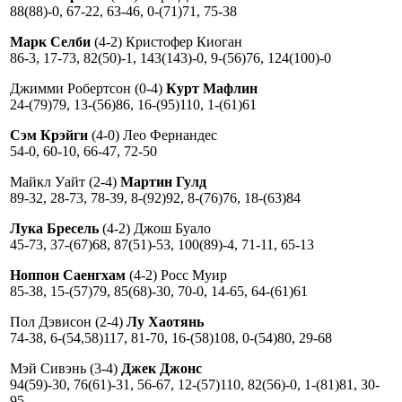
88(88)-0, 67-22, 63-46, 0-(71)71, 75-38
Марк Селби
(4-2) Кристофер Киоган
86-3, 17-73, 82(50)-1, 143(143)-0, 9-(56)76, 124(100)-0
Джимми Робертсон (0-4)
Курт Мафлин
24-(79)79, 13-(56)86, 16-(95)110, 1-(61)61
Сэм Крэйги
(4-0) Лео Фернандес
54-0, 60-10, 66-47, 72-50
Майкл Уайт (2-4)
Мартин Гулд
89-32, 28-73, 78-39, 8-(92)92, 8-(76)76, 18-(63)84
Лука Бресель
(4-2) Джош Буало
45-73, 37-(67)68, 87(51)-53, 100(89)-4, 71-11, 65-13
Ноппон Саенгхам
(4-2) Росс Муир
85-38, 15-(57)79, 85(68)-30, 70-0, 14-65, 64-(61)61
Пол Дэвисон (2-4)
Лу Хаотянь
74-38, 6-(54,58)117, 81-70, 16-(58)108, 0-(54)80, 29-68
Мэй Сивэнь (3-4)
Джек Джонс
94(59)-30, 76(61)-31, 56-67, 12-(57)110, 82(56)-0, 1-(81)81, 30-
95