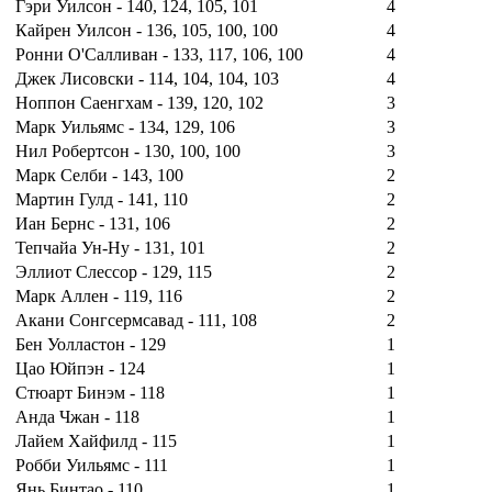
Гэри Уилсон - 140, 124, 105, 101
4
Кайрен Уилсон - 136, 105, 100, 100
4
Ронни О'Салливан - 133, 117, 106, 100
4
Джек Лисовски - 114, 104, 104, 103
4
Ноппон Саенгхам - 139, 120, 102
3
Марк Уильямс - 134, 129, 106
3
Нил Робертсон - 130, 100, 100
3
Марк Селби - 143, 100
2
Мартин Гулд - 141, 110
2
Иан Бернс - 131, 106
2
Тепчайа Ун-Ну - 131, 101
2
Эллиот Слессор - 129, 115
2
Марк Аллен - 119, 116
2
Акани Сонгсермсавад - 111, 108
2
Бен Уолластон - 129
1
Цао Юйпэн - 124
1
Стюарт Бинэм - 118
1
Анда Чжан - 118
1
Лайем Хайфилд - 115
1
Робби Уильямс - 111
1
Янь Бинтао - 110
1