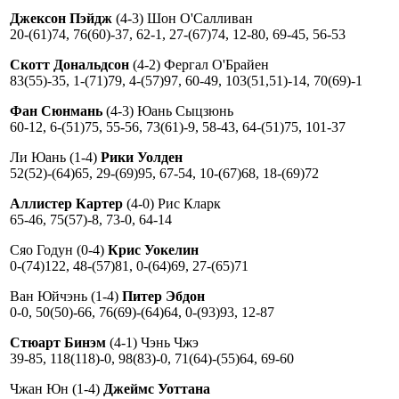
Джексон Пэйдж
(4-3) Шон О'Салливан
20-(61)74, 76(60)-37, 62-1, 27-(67)74, 12-80, 69-45, 56-53
Скотт Дональдсон
(4-2) Фергал О'Брайен
83(55)-35, 1-(71)79, 4-(57)97, 60-49, 103(51,51)-14, 70(69)-1
Фан Сюнмань
(4-3) Юань Сыцзюнь
60-12, 6-(51)75, 55-56, 73(61)-9, 58-43, 64-(51)75, 101-37
Ли Юань (1-4)
Рики Уолден
52(52)-(64)65, 29-(69)95, 67-54, 10-(67)68, 18-(69)72
Аллистер Картер
(4-0) Рис Кларк
65-46, 75(57)-8, 73-0, 64-14
Сяо Годун (0-4)
Крис Уокелин
0-(74)122, 48-(57)81, 0-(64)69, 27-(65)71
Ван Юйчэнь (1-4)
Питер Эбдон
0-0, 50(50)-66, 76(69)-(64)64, 0-(93)93, 12-87
Стюарт Бинэм
(4-1) Чэнь Чжэ
39-85, 118(118)-0, 98(83)-0, 71(64)-(55)64, 69-60
Чжан Юн (1-4)
Джеймс Уоттана