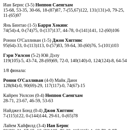
Иан Бернс (3-5)
Ноппон Саенгхам
15-68, 53-35, 30-66, 18-(87)87, 7-(55,67)122, 131(131)-0, 79-25,
11-(65)97
Янь Бинтао (1-5)
Барри Хокинс
74(54)-4, 0-(74)75, 0-(137)137, 44-78, 0-(141)141, 12-(60)106
Ронни О'Салливан (1-5)
Джон Хиггинс
95(64)-33, 0-(113)113, 0-(57)83, 59-64, 30-(60)76, 5-(101)103
Гэри Уилсон
(5-2) Юй Дэлу
119(105)-5, 43-74, 28-(69)69, 72-0, 140(140)-0, 124(124)-8, 64-54
1/8 финала:
Ронни О'Салливан
(4-0) Майк Данн
128(84)-0, 90(69)-29, 117(117)-0, 74(67)-15
Кайрен Уилсон (0-4)
Ноппон Саенгхам
28-71, 23-67, 46-59, 53-63
Найджел Бонд (0-4)
Джон Хиггинс
7-(115)122, 0-(144)144, 29-61, 0-(65)78
Лайем Хайфилд (3-4)
Иан Бернс