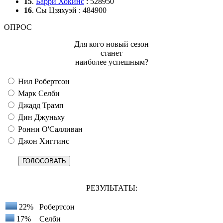
15
.
Барри Хокинс
: 528950
16
. Сы Цзяхуэй : 484900
ОПРОС
Для кого новый сезон
станет
наиболее успешным?
Нил Робертсон
Марк Селби
Джадд Трамп
Дин Джуньху
Ронни О'Салливан
Джон Хиггинс
РЕЗУЛЬТАТЫ:
22%
Робертсон
17%
Селби