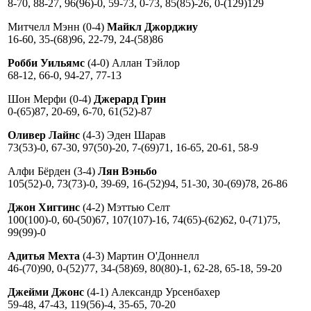
8-70, 88-27, 96(96)-0, 59-73, 0-73, 85(85)-26, 0-(129)129
Митчелл Мэнн (0-4)
Майкл Джорджиу
16-60, 35-(68)96, 22-79, 24-(58)86
Робби Уильямс
(4-0) Аллан Тэйлор
68-12, 66-0, 94-27, 77-13
Шон Мерфи (0-4)
Джерард Грин
0-(65)87, 20-69, 6-70, 61(52)-87
Оливер Лайнс
(4-3) Эден Шарав
73(53)-0, 67-30, 97(50)-20, 7-(69)71, 16-65, 20-61, 58-9
Алфи Бёрден (3-4)
Лян Вэньбо
105(52)-0, 73(73)-0, 39-69, 16-(52)94, 51-30, 30-(69)78, 26-86
Джон Хиггинс
(4-2) Мэттью Селт
100(100)-0, 60-(50)67, 107(107)-16, 74(65)-(62)62, 0-(71)75,
99(99)-0
Адитья Мехта
(4-3) Мартин О'Доннелл
46-(70)90, 0-(52)77, 34-(58)69, 80(80)-1, 62-28, 65-18, 59-20
Джейми Джонс
(4-1) Александр Урсенбахер
59-48, 47-43, 119(56)-4, 35-65, 70-20