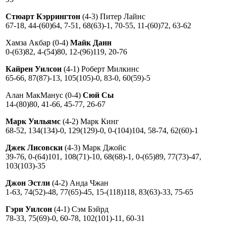
Стюарт Кэррингтон
(4-3) Питер Лайнс
67-18, 44-(60)64, 7-51, 68(63)-1, 70-55, 11-(60)72, 63-62
Хамза Акбар (0-4)
Майк Данн
0-(63)82, 4-(54)80, 12-(96)119, 20-76
Кайрен Уилсон
(4-1) Роберт Милкинс
65-66, 87(87)-13, 105(105)-0, 83-0, 60(59)-5
Алан МакМанус (0-4)
Сюй Сы
14-(80)80, 41-66, 45-77, 26-67
Марк Уильямс
(4-2) Марк Кинг
68-52, 134(134)-0, 129(129)-0, 0-(104)104, 58-74, 62(60)-1
Джек Лисовски
(4-3) Марк Джойс
39-76, 0-(64)101, 108(71)-10, 68(68)-1, 0-(65)89, 77(73)-47,
103(103)-35
Джон Эстли
(4-2) Анда Чжан
1-63, 74(52)-48, 77(65)-45, 15-(118)118, 83(63)-33, 75-65
Гэри Уилсон
(4-1) Сэм Бэйрд
78-33, 75(69)-0, 60-78, 102(101)-11, 60-31