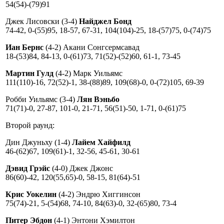
54(54)-(79)91
Джек Лисовски (3-4)
Найджел Бонд
74-42, 0-(55)95, 18-57, 67-31, 104(104)-25, 18-(57)75, 0-(74)75
Иан Бернс
(4-2) Акани Сонгсермсавад
18-(53)84, 84-13, 0-(61)73, 71(52)-(52)60, 61-1, 73-45
Мартин Гулд
(4-2) Марк Уильямс
111(110)-16, 72(52)-1, 38-(88)89, 109(68)-0, 0-(72)105, 69-39
Робби Уильямс (3-4)
Лян Вэньбо
71(71)-0, 27-87, 101-0, 21-71, 56(51)-50, 1-71, 0-(61)75
Второй раунд:
Дин Джуньху (1-4)
Лайем Хайфилд
46-(62)67, 109(61)-1, 32-56, 45-61, 30-61
Дэвид Грэйс
(4-0) Джек Джонс
86(60)-42, 120(55,65)-0, 58-15, 81(64)-51
Крис Уокелин
(4-2) Эндрю Хиггинсон
75(74)-21, 5-(54)68, 74-10, 84(63)-0, 32-(65)80, 73-4
Питер Эбдон
(4-1) Энтони Хэмилтон