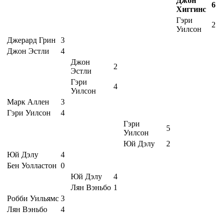
Джон
6
Хиггинс
Гэри
2
Уилсон
Джерард Грин
3
Джон Эстли
4
Джон
2
Эстли
Гэри
4
Уилсон
Марк Аллен
3
Гэри Уилсон
4
Гэри
5
Уилсон
Юй Дэлу
2
Юй Дэлу
4
Бен Уолластон
0
Юй Дэлу
4
Лян Вэньбо
1
Робби Уильямс
3
Лян Вэньбо
4