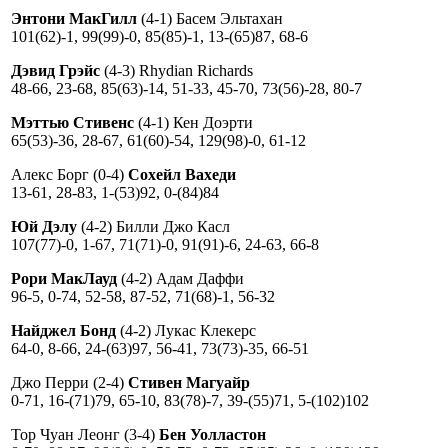
Энтони МакГилл
(4-1) Басем Эльтахан
101(62)-1, 99(99)-0, 85(85)-1, 13-(65)87, 68-6
Дэвид Грэйс
(4-3) Rhydian Richards
48-66, 23-68, 85(63)-14, 51-33, 45-70, 73(56)-28, 80-7
Мэттью Стивенс
(4-1) Кен Доэрти
65(53)-36, 28-67, 61(60)-54, 129(98)-0, 61-12
Алекс Борг (0-4)
Сохейл Вахеди
13-61, 28-83, 1-(53)92, 0-(84)84
Юй Дэлу
(4-2) Билли Джо Касл
107(77)-0, 1-67, 71(71)-0, 91(91)-6, 24-63, 66-8
Рори МакЛауд
(4-2) Адам Даффи
96-5, 0-74, 52-58, 87-52, 71(68)-1, 56-32
Найджел Бонд
(4-2) Лукас Клекерс
64-0, 8-66, 24-(63)97, 56-41, 73(73)-35, 66-51
Джо Перри (2-4)
Стивен Магуайр
0-71, 16-(71)79, 65-10, 83(78)-7, 39-(55)71, 5-(102)102
Тор Чуан Леонг (3-4)
Бен Уолластон