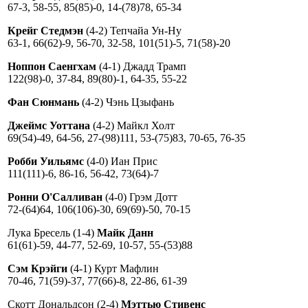
67-3, 58-55, 85(85)-0, 14-(78)78, 65-34
Крейг Стедмэн
(4-2) Тепчайа Ун-Ну
63-1, 66(62)-9, 56-70, 32-58, 101(51)-5, 71(58)-20
Ноппон Саенгхам
(4-1) Джадд Трамп
122(98)-0, 37-84, 89(80)-1, 64-35, 55-22
Фан Сюнмань
(4-2) Чэнь Цзыфань
Джеймс Уоттана
(4-2) Майкл Холт
69(54)-49, 64-56, 27-(98)111, 53-(75)83, 70-65, 76-35
Робби Уильямс
(4-0) Иан Прис
111(111)-6, 86-16, 56-42, 73(64)-7
Ронни О'Салливан
(4-0) Грэм Дотт
72-(64)64, 106(106)-30, 69(69)-50, 70-15
Лука Бресель (1-4)
Майк Данн
61(61)-59, 44-77, 52-69, 10-57, 55-(53)88
Сэм Крэйги
(4-1) Курт Мафлин
70-46, 71(59)-37, 77(66)-8, 22-86, 61-39
Скотт Дональдсон (2-4)
Мэттью Стивенс