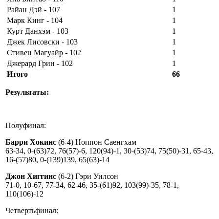
Райан Дэй - 107
1
Марк Кинг - 104
1
Курт Данхэм - 103
1
Джек Лисовски - 103
1
Стивен Магуайр - 102
1
Джерард Грин - 102
1
Итого
66
Результаты:
Полуфинал:
Барри Хокинс
(6-4) Ноппон Саенгхам
63-34, 0-(63)72, 76(57)-6, 120(94)-1, 30-(53)74, 75(50)-31, 65-43,
16-(57)80, 0-(139)139, 65(63)-14
Джон Хиггинс
(6-2) Гэри Уилсон
71-0, 10-67, 77-34, 62-46, 35-(61)92, 103(99)-35, 78-1,
110(106)-12
Четвертьфинал: