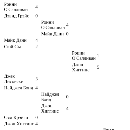
Ронни
4
О'Салливан
Дэвид Грэйс
0
Ронни
4
О'Салливан
Майк Данн
0
Майк Данн
4
Сюй Сы
2
Ронни
1
О'Салливан
Джон
5
Хиггинс
Джек
3
Лисовски
Найджел Бонд
4
Найджел
0
Бонд
Джон
4
Хиггинс
Сэм Крэйги
0
Джон Хиггинс
4