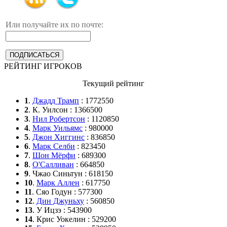
Или получайте их по почте:
РЕЙТИНГ ИГРОКОВ
Текущий рейтинг
1
.
Джадд Трамп
: 1772550
2
. К. Уилсон : 1366500
3
.
Нил Робертсон
: 1120850
4
.
Марк Уильямс
: 980000
5
.
Джон Хиггинс
: 836850
6
.
Марк Селби
: 823450
7
.
Шон Мёрфи
: 689300
8
.
О'Салливан
: 664850
9
. Чжао Синьтун : 618150
10
.
Марк Аллен
: 617750
11
. Сяо Годун : 577300
12
.
Дин Джуньху
: 560850
13
. У Ицзэ : 543900
14
. Крис Уокелин : 529200