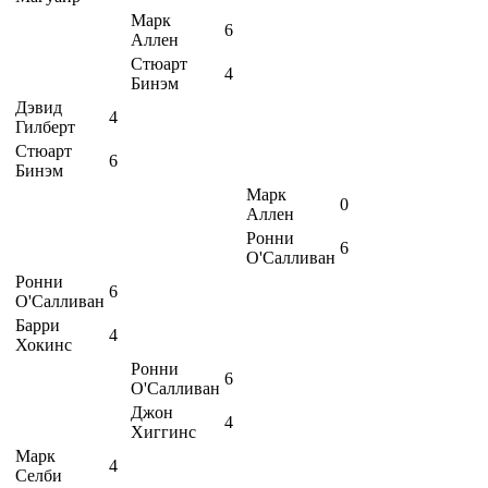
Марк
6
Аллен
Стюарт
4
Бинэм
Дэвид
4
Гилберт
Стюарт
6
Бинэм
Марк
0
Аллен
Ронни
6
О'Салливан
Ронни
6
О'Салливан
Барри
4
Хокинс
Ронни
6
О'Салливан
Джон
4
Хиггинс
Марк
4
Селби