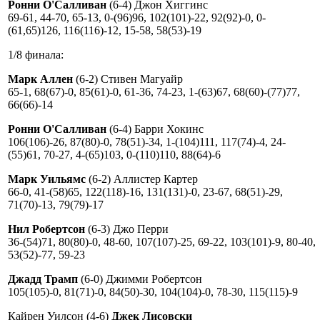
Ронни О'Салливан
(6-4) Джон Хиггинс
69-61, 44-70, 65-13, 0-(96)96, 102(101)-22, 92(92)-0, 0-
(61,65)126, 116(116)-12, 15-58, 58(53)-19
1/8 финала:
Марк Аллен
(6-2) Стивен Магуайр
65-1, 68(67)-0, 85(61)-0, 61-36, 74-23, 1-(63)67, 68(60)-(77)77,
66(66)-14
Ронни О'Салливан
(6-4) Барри Хокинс
106(106)-26, 87(80)-0, 78(51)-34, 1-(104)111, 117(74)-4, 24-
(55)61, 70-27, 4-(65)103, 0-(110)110, 88(64)-6
Марк Уильямс
(6-2) Аллистер Картер
66-0, 41-(58)65, 122(118)-16, 131(131)-0, 23-67, 68(51)-29,
71(70)-13, 79(79)-17
Нил Робертсон
(6-3) Джо Перри
36-(54)71, 80(80)-0, 48-60, 107(107)-25, 69-22, 103(101)-9, 80-40,
53(52)-77, 59-23
Джадд Трамп
(6-0) Джимми Робертсон
105(105)-0, 81(71)-0, 84(50)-30, 104(104)-0, 78-30, 115(115)-9
Кайрен Уилсон (4-6)
Джек Лисовски