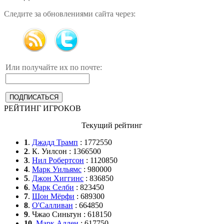
Следите за обновлениями сайта через:
Или получайте их по почте:
РЕЙТИНГ ИГРОКОВ
Текущий рейтинг
1
.
Джадд Трамп
: 1772550
2
. К. Уилсон : 1366500
3
.
Нил Робертсон
: 1120850
4
.
Марк Уильямс
: 980000
5
.
Джон Хиггинс
: 836850
6
.
Марк Селби
: 823450
7
.
Шон Мёрфи
: 689300
8
.
О'Салливан
: 664850
9
. Чжао Синьтун : 618150
10
.
Марк Аллен
: 617750