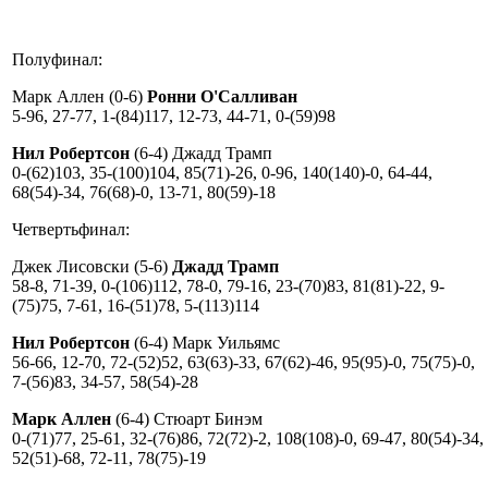
Полуфинал:
Марк Аллен (0-6)
Ронни О'Салливан
5-96, 27-77, 1-(84)117, 12-73, 44-71, 0-(59)98
Нил Робертсон
(6-4) Джадд Трамп
0-(62)103, 35-(100)104, 85(71)-26, 0-96, 140(140)-0, 64-44,
68(54)-34, 76(68)-0, 13-71, 80(59)-18
Четвертьфинал:
Джек Лисовски (5-6)
Джадд Трамп
58-8, 71-39, 0-(106)112, 78-0, 79-16, 23-(70)83, 81(81)-22, 9-
(75)75, 7-61, 16-(51)78, 5-(113)114
Нил Робертсон
(6-4) Марк Уильямс
56-66, 12-70, 72-(52)52, 63(63)-33, 67(62)-46, 95(95)-0, 75(75)-0,
7-(56)83, 34-57, 58(54)-28
Марк Аллен
(6-4) Стюарт Бинэм
0-(71)77, 25-61, 32-(76)86, 72(72)-2, 108(108)-0, 69-47, 80(54)-34,
52(51)-68, 72-11, 78(75)-19