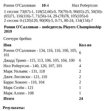
Ронни О'Салливан
10
-4
Нил Робертсон
1 сессия: 73(67)-1, 118(52,66)-0, 70(70)-9, 90(65)-25, 50(50)-
(65)71, 116(116)-7, 71(56)-14, 29-(78)78, 105(105)-6
2 сессия: 0-(120)120, 90(90)-5, 0-71, 80-24, 134(134)-7
Ронни О'Салливан – победитель Players Championship
2019
Сенчури брейки
Имя
Кол-во
Ронни О'Салливан - 134, 116, 116, 106, 105,
6
101
Джадд Трамп - 115, 113, 106, 105, 104, 100
6
Нил Робертсон - 140, 120, 107, 101
4
Марк Уильямс - 131, 118
2
Джек Лисовски - 121, 110
2
Барри Хокинс - 110, 104
2
Марк Селби - 121
1
Марк Аллен - 108
1
Итого
24
Результаты: