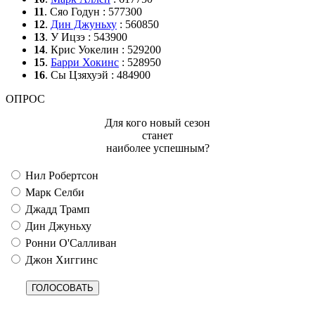
11
. Сяо Годун : 577300
12
.
Дин Джуньху
: 560850
13
. У Ицзэ : 543900
14
. Крис Уокелин : 529200
15
.
Барри Хокинс
: 528950
16
. Сы Цзяхуэй : 484900
ОПРОС
Для кого новый сезон
станет
наиболее успешным?
Нил Робертсон
Марк Селби
Джадд Трамп
Дин Джуньху
Ронни О'Салливан
Джон Хиггинс