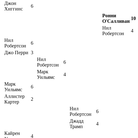
Джон
6
Хиггинс
Ронни
10
О'Салливан
Нил
4
Робертсон
Нил
6
Робертсон
Джо Перри
3
Нил
6
Робертсон
Марк
4
Уильямс
Марк
6
Уильямс
Аллистер
2
Картер
Нил
6
Робертсон
Джадд
4
Трамп
Кайрен
4