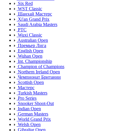
Six Red
WST Classic
Шанхай Мастерс
Xi'an Grand Prix
Saudi Arabia Masters
PTC
Wuxi Classic
Australian Open
Премьер Лига
English Open
Wuhan Open
Int. Championship
Champion of Champions
Northern Ireland Open
Чемпионат Британии
Scottish Open
Мастерс
Turkish Masters
Pro Series
Snooker Shoot-Out
Indian Open
German Masters
World Grand Prix
Welsh Open
Gibraltar Open