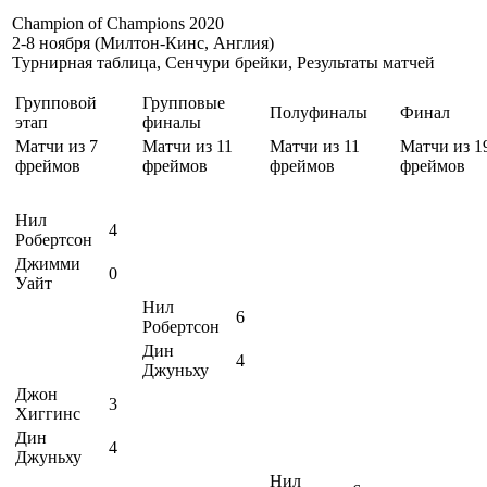
Champion of Champions 2020
2-8 ноября (Милтон-Кинс, Англия)
Турнирная таблица, Сенчури брейки, Результаты матчей
Групповой
Групповые
Полуфиналы
Финал
этап
финалы
Матчи из 7
Матчи из 11
Матчи из 11
Матчи из 1
фреймов
фреймов
фреймов
фреймов
Нил
4
Робертсон
Джимми
0
Уайт
Нил
6
Робертсон
Дин
4
Джуньху
Джон
3
Хиггинс
Дин
4
Джуньху
Нил