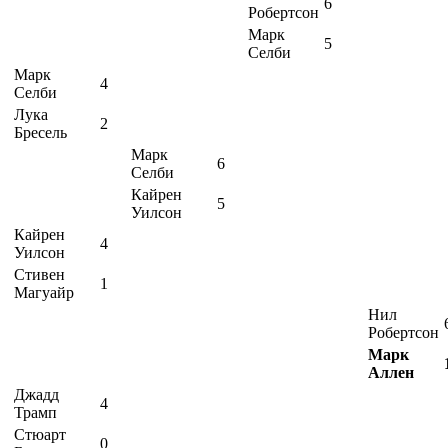
6
Робертсон
Марк
5
Селби
Марк
4
Селби
Лука
2
Бресель
Марк
6
Селби
Кайрен
5
Уилсон
Кайрен
4
Уилсон
Стивен
1
Магуайр
Нил
Робертсон
Марк
Аллен
Джадд
4
Трамп
Стюарт
0