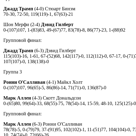
Джадд Трамп
(4-0) Стюарт Бинэм
70-30, 72-50, 119(119)-1, 67(63)-21
Шон Мерфи (2-4)
Дэвид Гилберт
0-(107)107, 1-(83)83, 49-(67)77, 83(78)-8, 86(77)-23, 1-(88)92
Групповой финал:
Джадд Трамп
(6-3) Дэвид Гилберт
115(103)-16, 1-61, 67-(52)68, 142(117)-0, 112(112)-0, 67-17, 0-(71)
107(107)-0, 138(138)-0
Группа 3
Ронни О'Салливан
(4-1) Майкл Холт
0-(107)107, 96(65)-5, 86(86)-14, 71(71)-0, 136(87)-0
Марк Аллен
(4-3) Скотт Дональдсон
0-(65)80, 99(64)-33, 68(55)-75, 78(54)-14, 15-59, 48-10, 125(125)-0
Групповой финал:
Марк Аллен
(6-3) Ронни О'Салливан
78(78)-5, 0-(79)79, 37-(91)95, 102(102)-1, 11-(51)77, 104(104)-0, 7
10, 74(74)-0, 72(66)-26