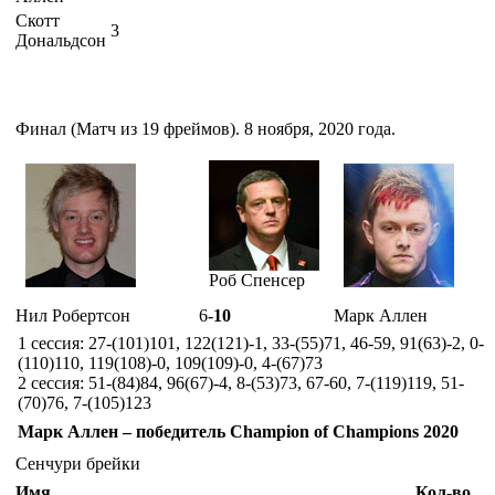
Скотт
3
Дональдсон
Финал (Матч из 19 фреймов). 8 ноября, 2020 года.
Роб Спенсер
Нил Робертсон
6-
10
Марк Аллен
1 сессия: 27-(101)101, 122(121)-1, 33-(55)71, 46-59, 91(63)-2, 0-
(110)110, 119(108)-0, 109(109)-0, 4-(67)73
2 сессия: 51-(84)84, 96(67)-4, 8-(53)73, 67-60, 7-(119)119, 51-
(70)76, 7-(105)123
Марк Аллен – победитель Champion of Champions 2020
Сенчури брейки
Имя
Кол-во