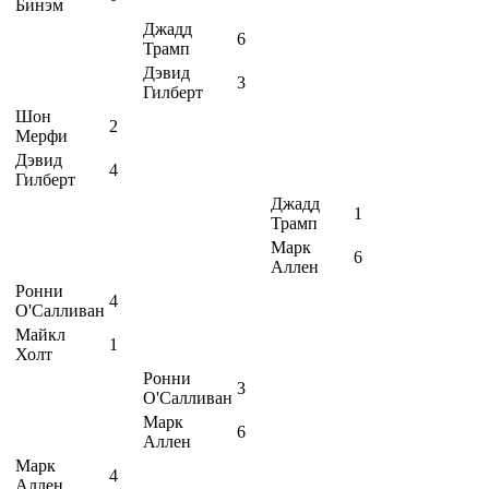
Бинэм
Джадд
6
Трамп
Дэвид
3
Гилберт
Шон
2
Мерфи
Дэвид
4
Гилберт
Джадд
1
Трамп
Марк
6
Аллен
Ронни
4
О'Салливан
Майкл
1
Холт
Ронни
3
О'Салливан
Марк
6
Аллен
Марк
4
Аллен