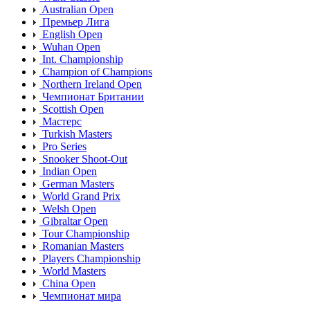
Australian Open
Премьер Лига
English Open
Wuhan Open
Int. Championship
Champion of Champions
Northern Ireland Open
Чемпионат Британии
Scottish Open
Мастерс
Turkish Masters
Pro Series
Snooker Shoot-Out
Indian Open
German Masters
World Grand Prix
Welsh Open
Gibraltar Open
Tour Championship
Romanian Masters
Players Championship
World Masters
China Open
Чемпионат мира