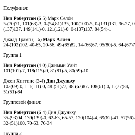
Полуфинал:
Нил Робертсон
(6-5) Марк Селби
5-(70)71, 101(68)-3, 0-(54,81)135, 100(100)-5, 0-(131)131, 96-27, 0
(137)137, 149(141)-0, 121(121)-0, 0-(137)137, 84(54)-1
Джадд Трамп (1-6)
Марк Аллен
24-(102)102, 40-65, 20-56, 49-(65)82, 14-(66)67, 95(80)-5, 64-(67)
Группа 1
Нил Робертсон
(4-0) Джимми Уайт
101(101)-7, 118(115)-9, 81(81)-5, 80(59)-10
Джон Хиггинс (3-4)
Дин Джуньху
103(69)-0, 111(111)-0, 48-(51)77, 48-(67)87, 108(61)-0, 1-(77)84,
51(51)-64
Групповой финал:
Нил Робертсон
(6-4) Дин Джуньху
35-(93)94, 139(139)-0, 62-63, 65-57, 120(104)-4, 69(62)-41, 57(56)
32-(51)100, 70-63, 76-34
Группа 2