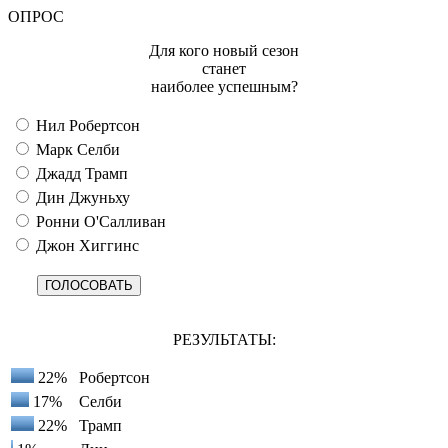
ОПРОС
Для кого новый сезон
станет
наиболее успешным?
Нил Робертсон
Марк Селби
Джадд Трамп
Дин Джуньху
Ронни О'Салливан
Джон Хиггинс
РЕЗУЛЬТАТЫ:
22%
Робертсон
17%
Селби
22%
Трамп