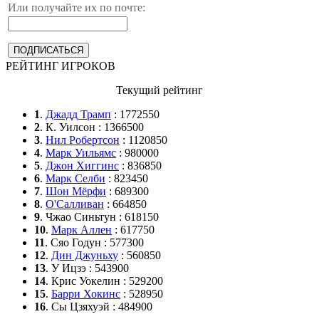
Или получайте их по почте:
РЕЙТИНГ ИГРОКОВ
Текущий рейтинг
1
.
Джадд Трамп
: 1772550
2
. К. Уилсон : 1366500
3
.
Нил Робертсон
: 1120850
4
.
Марк Уильямс
: 980000
5
.
Джон Хиггинс
: 836850
6
.
Марк Селби
: 823450
7
.
Шон Мёрфи
: 689300
8
.
О'Салливан
: 664850
9
. Чжао Синьтун : 618150
10
.
Марк Аллен
: 617750
11
. Сяо Годун : 577300
12
.
Дин Джуньху
: 560850
13
. У Ицзэ : 543900
14
. Крис Уокелин : 529200
15
.
Барри Хокинс
: 528950
16
. Сы Цзяхуэй : 484900