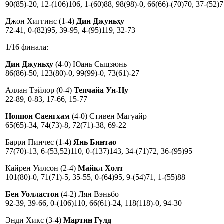
90(85)-20, 12-(106)106, 1-(60)88, 98(98)-0, 66(66)-(70)70, 37-(52)
Джон Хиггинс (1-4)
Дин Джуньху
72-41, 0-(82)95, 39-95, 4-(95)119, 32-73
1/16 финала:
Дин Джуньху
(4-0) Юань Сыцзюнь
86(86)-50, 123(80)-0, 99(99)-0, 73(61)-27
Аллан Тэйлор (0-4)
Тепчайа Ун-Ну
22-89, 0-83, 17-66, 15-77
Ноппон Саенгхам
(4-0) Стивен Магуайр
65(65)-34, 74(73)-8, 72(71)-38, 69-22
Барри Пинчес (1-4)
Янь Бинтао
77(70)-13, 6-(53,52)110, 0-(137)143, 34-(71)72, 36-(95)95
Кайрен Уилсон (2-4)
Майкл Холт
101(80)-0, 71(71)-5, 35-55, 0-(64)95, 9-(54)71, 1-(55)88
Бен Уолластон
(4-2) Лян Вэньбо
92-39, 39-66, 0-(106)110, 66(61)-24, 118(118)-0, 94-30
Энди Хикс (3-4)
Мартин Гулд