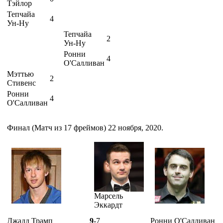
Тэйлор
Тепчайа
4
Ун-Ну
Тепчайа
2
Ун-Ну
Ронни
4
О'Салливан
Мэттью
2
Стивенс
Ронни
4
О'Салливан
Финал (Матч из 17 фреймов) 22 ноября, 2020.
Марсель
Эккардт
Джадд Трамп
9
-7
Ронни О'Салливан