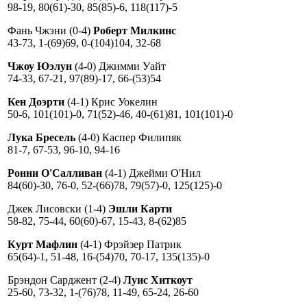
98-19, 80(61)-30, 85(85)-6, 118(117)-5
Фань Чжэни (0-4)
Роберт Милкинс
43-73, 1-(69)69, 0-(104)104, 32-68
Чжоу Юэлун
(4-0) Джимми Уайт
74-33, 67-21, 97(89)-17, 66-(53)54
Кен Доэрти
(4-1) Крис Уокелин
50-6, 101(101)-0, 71(52)-46, 40-(61)81, 101(101)-0
Лука Бресель
(4-0) Каспер Филипяк
81-7, 67-53, 96-10, 94-16
Ронни О'Салливан
(4-1) Джейми О'Нил
84(60)-30, 76-0, 52-(66)78, 79(57)-0, 125(125)-0
Джек Лисовски (1-4)
Эшли Карти
58-82, 75-44, 60(60)-67, 15-43, 8-(62)85
Курт Мафлин
(4-1) Фрэйзер Патрик
65(64)-1, 51-48, 16-(54)70, 70-17, 135(135)-0
Брэндон Сарджент (2-4)
Луис Хиткоут
25-60, 73-32, 1-(76)78, 11-49, 65-24, 26-60