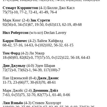
Стюарт Кэррингтон
(4-1) Билли Джо Касл
75(75)-10, 77-2, 72-41, 41-49, 76-4
Марк Кинг (2-4)
Зак Сурети
92(56)-0, 34-(51)67, 19-50, 0-(63)113, 62-19, 49-68
Нил Робертсон
(w/o-scr) Declan Lavery
Барри Пинчес
(4-2) Лайем Хайфилд
68-42, 57-16, 14-63, 0-(102)102, 56-32, 61-15
Том Форд
(4-2) Ли Уокер
18-(60)93, 82(82)-0, 77(57)-55, 0-(122)122, 56-18, 64-43
Дин Джуньху
(4-0) Эден Шарав
72(72)-0, 73(62)-1, 94-39, 117(100)-7
Пан Цзюньсюй (0-4)
Джек Джонс
11-73, 23-(66)77, 30-(63)70, 48-61
Марк Джойс (2-4)
Доминик Дэйл
7-63, 0-(55)75, 32-70, 82(77)-1, 61-40, 0-66
Лян Вэньбо
(4-3) Стивен Холлуорт