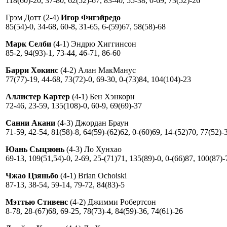
118(60)-20, 37-80, 62(52)-67, 83-40, 55-38, 0-69, 73(52)-26
Грэм Дотт (2-4)
Игор Фигэйредо
85(54)-0, 34-68, 60-8, 31-65, 6-(59)67, 58(58)-68
Марк Селби
(4-1) Эндрю Хиггинсон
85-2, 94(93)-1, 73-44, 46-71, 86-60
Барри Хокинс
(4-2) Алан МакМанус
77(77)-19, 44-68, 73(72)-0, 69-30, 0-(73)84, 104(104)-23
Аллистер Картер
(4-1) Бен Хэнкорн
72-46, 23-59, 135(108)-0, 60-9, 69(69)-37
Санни Акани
(4-3) Джордан Браун
71-59, 42-54, 81(58)-8, 64(59)-(62)62, 0-(60)69, 14-(52)70, 77(52)-
Юань Сыцзюнь
(4-3) Ло Хунхао
69-13, 109(51,54)-0, 2-69, 25-(71)71, 135(89)-0, 0-(66)87, 100(87)-
Чжао Цзяньбо
(4-1) Brian Ochoiski
87-13, 38-54, 59-14, 79-72, 84(83)-5
Мэттью Стивенс
(4-2) Джимми Робертсон
8-78, 28-(67)68, 69-25, 78(73)-4, 84(59)-36, 74(61)-26