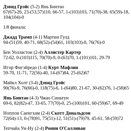
Дэвид Грэйс
(5-2) Янь Бинтао
67(67)-26, 23-(53,57)110, 66-57, 1-(103)103, 71(70)-38, 65(59)-18,
104(104)-0
1/8 финала:
Джадд Трамп
(4-1) Мартин Гулд
94-(51)59, 40-71, 68(52)-(54)61, 103(103)-0, 76(76)-0
Бен Уолластон (2-4)
Аллистер Картер
72-62, 0-(103)115, 70(70)-9, 0-(63)70, 1-(101)101, 29-79
Игор Фигэйредо (1-4)
Курт Мафлин
59-70, 11-71, 72(56)-40, 14-(67)84, 25-(62)67
Майкл Холт (3-4)
Дэвид Грэйс
90(76)-9, 76(66)-0, 118(75)-6, 1-(64)80, 21-67, 30-(62)76, 1-(58)65
Янь Бинтао
(4-3) Чжао Синьтун
69-6, 82(82)-47, 33-65, 77(70)-0, 25-(100)101, 60-(59)67, 69-49
Ноппон Саенгхам (2-4)
Скотт Дональдсон
72(64)-13, 0-(78)91, 75(51)-12, 51(51)-(79)79, 45-61, 58-(59)72
Тепчайа Ун-Ну (2-4)
Ронни О'Салливан