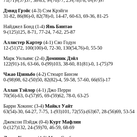
71(71)-(57)57, 38-83, 9-(76)77, 25-(78)78, 0-(97)97
Дэвид Грэйс
(4-3) Сэм Крэйги
31-82, 86(86)-0, 82(78)-0, 14-47, 60-63, 69-36, 81-25
Найджел Бонд (1-4)
Янь Бинтао
9-(125)125, 8-71, 77-24, 7-62, 25-87
Аллистер Картер
(4-1) Сяо Годун
12-(51)72, 100(100)-0, 72-30, 130(54,76)-0, 55-50
Марк Уильямс (2-4)
Доминик Дэйл
122(91)-16, 63-66, 0-(99)103, 38-60, 81(81)-0, 1-(75)79
Чжао Цзяньбо
(4-2) Стюарт Бинэм
0-(98)98, 62-(50)50, 82(82)-4, 59-58, 57-60, 66(65)-17
Аллан Тэйлор
(4-1) Джо Перри
70(56)-63, 0-(57)95, 69-(59)62, 78-0, 63-25
Барри Хокинс (3-4)
Майкл Уайт
63(54)-30, 64-27, 7-75, 1-(93)101, 72(55)-(63)67, 28-(56)69, 53-54
Джексон Пэйдж (0-4)
Курт Мафлин
0-(127)132, 24-(59)70, 46-59, 68-69