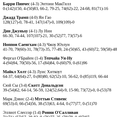
Барри Пинчес
(4-3) Энтони МакГилл
0-(142)150, 4-(50)83, 66-2, 79-25, 74(62)-22, 24-68, 81(71)-16
Джадд Трамп
(4-0) Ян Гао
128(127)-0, 78-41, 147(147)-0, 109(109)-0
Дин Джуньху
(4-1) Лу Нин
66-30, 74-44, 107(107)-21, 30-(52)77, 73(57)-6
Ноппон Саенгхам
(4-3) Чжоу Юэлун
41-70, 79(60)-31, 78(73)-35, 77-49, 24-(50)65, 43-(60)72, 59(58)-48
Фергал О'Брайен (1-4)
Тепчайа Ун-Ну
4-(94)94, 70(50)-56, 17-(84)84, 0-(60)79, 0-(61)96
Майкл Холт
(4-3) Луис Хиткоут
64-37, 64(64)-27, 0-(80)80, 62(52)-10, 56-62, 0-(85)119, 66-44
Сюй Сы (3-4)
Скотт Дональдсон
39-(54)62, 64-14, 56-59, 124(52,64)-9, 15-90, 73(72)-0, 0-(53)78
Марк Дэвис (2-4)
Мэттью Стивенс
69(53)-0, 66-(54)56, 38-(53)63, 4-64, 0-(77)77, 0-(51)70
Эллиот Слессор (1-4)
Ронни О'Салливан