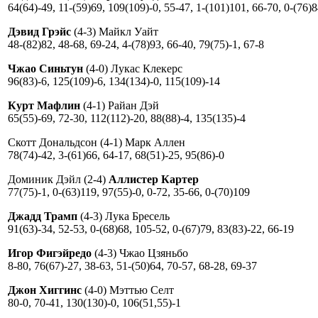
64(64)-49, 11-(59)69, 109(109)-0, 55-47, 1-(101)101, 66-70, 0-(76)
Дэвид Грэйс
(4-3) Майкл Уайт
48-(82)82, 48-68, 69-24, 4-(78)93, 66-40, 79(75)-1, 67-8
Чжао Синьтун
(4-0) Лукас Клекерс
96(83)-6, 125(109)-6, 134(134)-0, 115(109)-14
Курт Мафлин
(4-1) Райан Дэй
65(55)-69, 72-30, 112(112)-20, 88(88)-4, 135(135)-4
Скотт Дональдсон (4-1) Марк Аллен
78(74)-42, 3-(61)66, 64-17, 68(51)-25, 95(86)-0
Доминик Дэйл (2-4)
Аллистер Картер
77(75)-1, 0-(63)119, 97(55)-0, 0-72, 35-66, 0-(70)109
Джадд Трамп
(4-3) Лука Бресель
91(63)-34, 52-53, 0-(68)68, 105-52, 0-(67)79, 83(83)-22, 66-19
Игор Фигэйредо
(4-3) Чжао Цзяньбо
8-80, 76(67)-27, 38-63, 51-(50)64, 70-57, 68-28, 69-37
Джон Хиггинс
(4-0) Мэттью Селт
80-0, 70-41, 130(130)-0, 106(51,55)-1