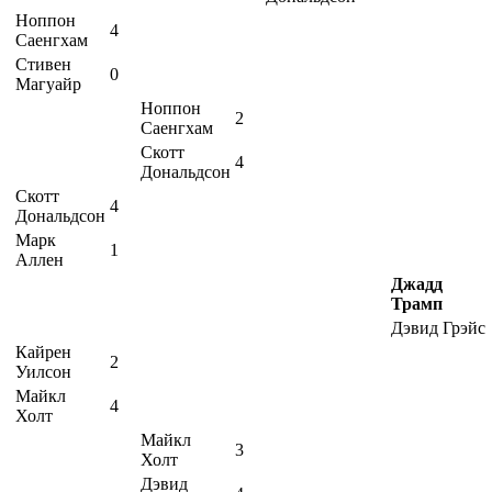
Ноппон
4
Саенгхам
Стивен
0
Магуайр
Ноппон
2
Саенгхам
Скотт
4
Дональдсон
Скотт
4
Дональдсон
Марк
1
Аллен
Джадд
Трамп
Дэвид Грэйс
Кайрен
2
Уилсон
Майкл
4
Холт
Майкл
3
Холт
Дэвид