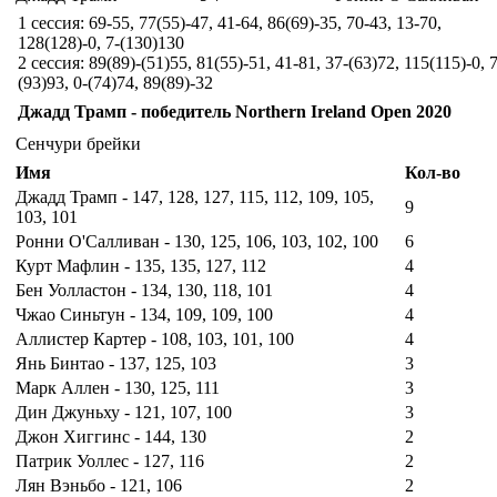
1 сессия: 69-55, 77(55)-47, 41-64, 86(69)-35, 70-43, 13-70,
128(128)-0, 7-(130)130
2 сессия: 89(89)-(51)55, 81(55)-51, 41-81, 37-(63)72, 115(115)-0, 7
(93)93, 0-(74)74, 89(89)-32
Джадд Трамп - победитель Northern Ireland Open 2020
Сенчури брейки
Имя
Кол-во
Джадд Трамп -
147
, 128, 127, 115, 112, 109, 105,
9
103, 101
Ронни О'Салливан - 130, 125, 106, 103, 102, 100
6
Курт Мафлин - 135, 135, 127, 112
4
Бен Уолластон - 134, 130, 118, 101
4
Чжао Синьтун - 134, 109, 109, 100
4
Аллистер Картер - 108, 103, 101, 100
4
Янь Бинтао - 137, 125, 103
3
Марк Аллен - 130, 125, 111
3
Дин Джуньху - 121, 107, 100
3
Джон Хиггинс - 144, 130
2
Патрик Уоллес - 127, 116
2
Лян Вэньбо - 121, 106
2