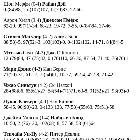
Шон Мерфи (0-4)
Райан Дэй
0-(84)88, 25-(107)107, 1-(79)83, 52-66
Аарон Хилл (3-4)
Джексон Пэйдж
62-29, 99(71)-34, 68-23, 19-72, 7-55, 0-(84)84, 37-46
Стивен Магуайр
(4-2) Алекс Борг
88(53)-5, 97(52)-3, 103(103)-0, 0-(102)102, 14-71, 84(84)-5
Мэттью Селт
(4-3) Джо О'Коннор
12-(79)84, 47-(75)82, 0-(76)110, 66-36, 87-54, 71-40, 76(76)-1
Марк Дэвис
(4-3) Иан Бернс
71(50)-31, 61-27, 7-(54)61, 10-77, 59-54, 45-58, 71-42
Чжао Синьтун
(4-2) Сы Цзяхой
28-(68)86, 65(61)-27, 54(54)-(71)71, 63-8, 91(52)-21, 93(93)-0
Лукас Клекерс
(4-1) Чан Бинюй
58-45, 90(90)-23, 0-(133)133, 77(53)-(55)63, 75(51)-58
Джейми Уилсон (1-4)
Найджел Бонд
10-50, 2-(76)120, 102(68)-8, 57-58, 53-(61)64
Тепчайа Ун-Ну
(4-2) Питер Девлин
17-(55)64, 100(88)-18, 70(69)-11, 74-39, 0-(82)122, 106(83)-20