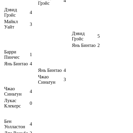
4
Грэйс
Дэвид
4
Грэйс
Майкл
3
Уайт
Дэвид
5
Грэйс
Янь Бинтао
2
Барри
1
Пинчес
Янь Бинтао
4
Янь Бинтао
4
Чжао
3
Синьтун
Чжао
4
Синьтун
Лукас
0
Клекерс
Бен
4
Уолластон