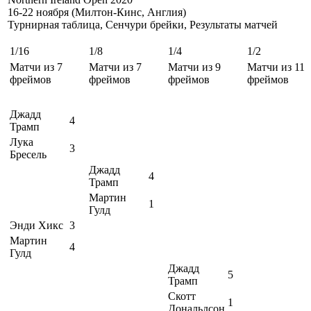
16-22 ноября (Милтон-Кинс, Англия)
Турнирная таблица, Сенчури брейки, Результаты матчей
1/16
1/8
1/4
1/2
Матчи из 7
Матчи из 7
Матчи из 9
Матчи из 11
фреймов
фреймов
фреймов
фреймов
Джадд
4
Трамп
Лука
3
Бресель
Джадд
4
Трамп
Мартин
1
Гулд
Энди Хикс
3
Мартин
4
Гулд
Джадд
5
Трамп
Скотт
1
Дональдсон