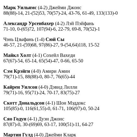
Марк Уильямс
(4-2) Джейми Джонс
88(88)-14, 21-(52)53, 70(57)-24, 43-76, 61-49, 133(133)-0
Александр Урсенбахер
(4-2) Лэй Пэйфань
71-10, 0-(65)72, 107(94)-6, 22-79, 69-8, 70(52)-1
Чэнь Цзыфань (1-4)
Сюй Сы
46-57, 21-(59)68, 97(86)-27, 9-(54,64)118, 15-52
Майкл Холт
(4-1) Сохейл Вахеди
67(67)-54, 65-14, 65(54)-47, 0-66, 65-50
Сэм Крэйги
(4-0) Амири Амин
79(71)-15, 88(88)-0, 80-7, 76(65)-44
Кайрен Уилсон
(4-0) Дэвид Лилли
79(71)-16, 95(71)-24, 70-17, 83(75)-27
Скотт Дональдсон
(4-1) Шон Мэддокс
105(85)-0, 116(61,55)-0, 61-71, 106(97)-0, 50-24
Сяо Годун
(4-1) Дуэн Джонс
87(87)-0, 30-(69)69, 63-17, 100(51)-11, 64-27
Мартин Гулд
(4-0) Джейми Кларк