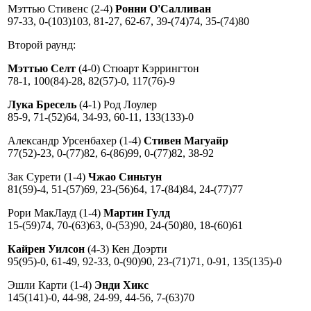
Мэттью Стивенс (2-4)
Ронни О'Салливан
97-33, 0-(103)103, 81-27, 62-67, 39-(74)74, 35-(74)80
Второй раунд:
Мэттью Селт
(4-0) Стюарт Кэррингтон
78-1, 100(84)-28, 82(57)-0, 117(76)-9
Лука Бресель
(4-1) Род Лоулер
85-9, 71-(52)64, 34-93, 60-11, 133(133)-0
Александр Урсенбахер (1-4)
Стивен Магуайр
77(52)-23, 0-(77)82, 6-(86)99, 0-(77)82, 38-92
Зак Сурети (1-4)
Чжао Синьтун
81(59)-4, 51-(57)69, 23-(56)64, 17-(84)84, 24-(77)77
Рори МакЛауд (1-4)
Мартин Гулд
15-(59)74, 70-(63)63, 0-(53)90, 24-(50)80, 18-(60)61
Кайрен Уилсон
(4-3) Кен Доэрти
95(95)-0, 61-49, 92-33, 0-(90)90, 23-(71)71, 0-91, 135(135)-0
Эшли Карти (1-4)
Энди Хикс
145(141)-0, 44-98, 24-99, 44-56, 7-(63)70