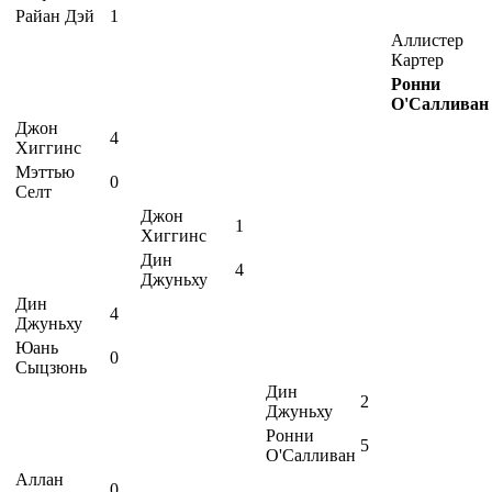
Райан Дэй
1
Аллистер
Картер
Ронни
О'Салливан
Джон
4
Хиггинс
Мэттью
0
Селт
Джон
1
Хиггинс
Дин
4
Джуньху
Дин
4
Джуньху
Юань
0
Сыцзюнь
Дин
2
Джуньху
Ронни
5
О'Салливан
Аллан
0