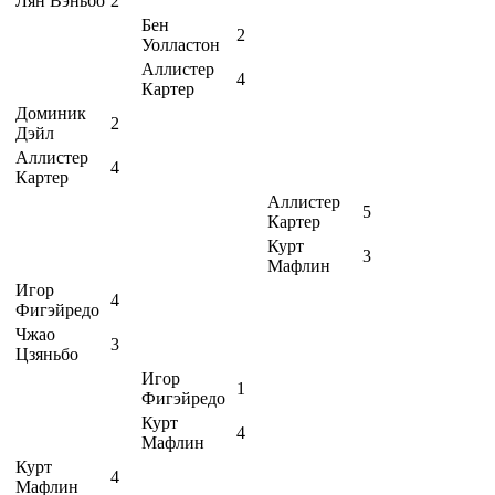
Лян Вэньбо
2
Бен
2
Уолластон
Аллистер
4
Картер
Доминик
2
Дэйл
Аллистер
4
Картер
Аллистер
5
Картер
Курт
3
Мафлин
Игор
4
Фигэйредо
Чжао
3
Цзяньбо
Игор
1
Фигэйредо
Курт
4
Мафлин
Курт
4
Мафлин