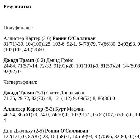
Результаты:
Полуфиналы:
Аллистер Картер (3-6)
Ронни О'Салливан
81(71)-39, 10-(100)125, 103-6, 92-1, 5-(78)79, 7-(66)80, 2-(93)93, 0
(102)102, 49-(59)60
Джадд Трамп
(6-2) Дэвид Грэйс
24-84, 71(57)-14, 72-33, 91(91)-20, 101(101)-0, 81(59)-24, 14-(50)8
92(92)-0
Четвертьфинал:
Джадд Трамп
(5-1) Скотт Дональдсон
71-35, 29-72, 82(70)-48, 121(112)-9, 69(52)-8, 86(86)-0
Аллистер Картер
(5-3) Курт Мафлин
46-54, 36-(61)79, 74-0, 74(50)-0, 107(91)-5, 0-(65)107, 65(65)-6, 1
4
Дин Джуньху (2-5)
Ронни О'Салливан
122(121)-0, 87(87)-28, 16-(58)71, 14-(59)93, 9-(70)96, 32-80, 0-(79