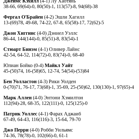
Джеймс Кэхилл
(4-1) Лу Хаотянь
38-66, 69(64)-0, 80(50)-1, 113(57)-8, 94(68)-38
Фергал О'Брайен
(4-2) Эшли Хагилл
13-(69)78, 49-68, 74-22, 67-8, 65(58)-17, 72(62)-5
Джон Хиггинс
(4-0) Дэниел Уэллс
86-44, 144(144)-0, 85(51)-8, 83(54)-1
Стюарт Бинэм
(4-1) Оливер Лайнс
42-54, 64-52, 114(72)-0, 83(74)-0, 68-40
Юлиан Бойко (0-4)
Майкл Уайт
45-(50)74, 16-(58)65, 12-74, 54(54)-(53)84
Бен Уолластон
(4-3) Рики Уолден
0-(70)71, 76-17, 73(68)-1, 35-69, 25-(50)62, 130(130)-1, 97(65)-4
Марк Аллен
(4-0) Энтони Хэмилтон
112(94)-28, 68-35, 122(111)-0, 125(125)-0
Патрик Уоллес
(4-1) Фарах Аджаиб
67-49, 64-43, 116(116)-3, 15-64, 79-70
Джо Перри
(4-0) Робби Уильямс
74-36, 78(78)-0, 102(66)-0, 61-1