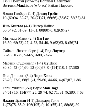
Тянь Пэнфэй (scr-w/o)
Ноппон Саенгхам
Энтони МакГилл
(w/o-scr) Райли Парсонс
Дэвид Гилберт (1-4)
Дэвид Грэйс
10-(60)94, 32-73, 20-(71)71, 66(66)-(56)57, 58(57)-61
Янь Бинтао
(4-1) Питер Лайнс
68(64)-2, 81-39, 13-61, 80(80)-0, 82(69)-27
Митчелл Мэнн (2-4)
Ян Гао
16-59, 68(53)-27, 4-73, 54-40, 9-(62)63, 8-(56)74
Саймон Лихтенберг (1-4)
Род Лоулер
63-45, 16-75, 54-65, 9-80, 24-62
Мартин О'Доннелл (1-4)
Лу Нин
86-35, 42-(54)70, 52-(66)77, 0-(114)118, 1-(72)86
Пол Дэвисон (3-4)
Энди Хикс
73-20, 73-0, 68(51)-1, 59-60, 44-66, 4-(67)87, 1-86
Гэри Уилсон (2-4)
Рори МакЛауд
84(51)-16, 114(77)-25, 29-74, 62-71, 31-(62)80, 7-68
Джадд Трамп
(4-1) Джерард Грин
1-(75)75, 65-0, 106(105)-0, 101(55)-12, 88(88)-39