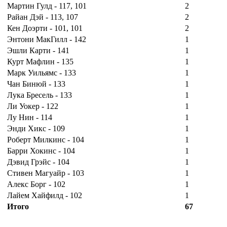
Мартин Гулд - 117, 101
2
Райан Дэй - 113, 107
2
Кен Доэрти - 101, 101
2
Энтони МакГилл - 142
1
Эшли Карти - 141
1
Курт Мафлин - 135
1
Марк Уильямс - 133
1
Чан Бинюй - 133
1
Лука Бресель - 133
1
Ли Уокер - 122
1
Лу Нин - 114
1
Энди Хикс - 109
1
Роберт Милкинс - 104
1
Барри Хокинс - 104
1
Дэвид Грэйс - 104
1
Стивен Магуайр - 103
1
Алекс Борг - 102
1
Лайем Хайфилд - 102
1
Итого
67