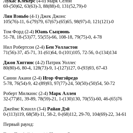
Лукас Клекерс
(4-0) Марк Селби
69-(50)62, 63(63)-3, 88(88)-0, 131(52,79)-0
Лян Вэньбо
(4-1) Джек Джонс
105(76)-11, 6-(79)79, 67(67)-(65)65, 98(97)-0, 121(121)-0
Том Форд (2-4)
Юань Сыцзюнь
51-78, 18-(53)77, 55(55)-66, 108-18, 79(75)-0, 4-78
Нил Робертсон (2-4)
Бен Уолластон
71(56)-37, 45-71, 31-(61)64, 0-(101)105, 72-56, 0-(134)134
Джон Хиггинс
(4-2) Патрик Уоллес
80(80)-6, 80-4, 128(73)-9, 1-(127)127, 0-(93)93, 67-43
Санни Акани (2-4)
Игор Фигэйредо
5-78, 76(54)-9, 42-(89)93, 97(77)-24, 50(50)-(50)54, 50-72
Роберт Милкинс (2-4)
Марк Аллен
32-(77)81, 39-89, 78(59)-21, 1-(130)130, 70(55)-60, 46-(65)76
Джеймс Кэхилл (3-4)
Райан Дэй
0-(113)119, 68(58)-11, 58-2, 0-(68)112, 29-70, 104(69)-22, 34-61
Первый раунд: