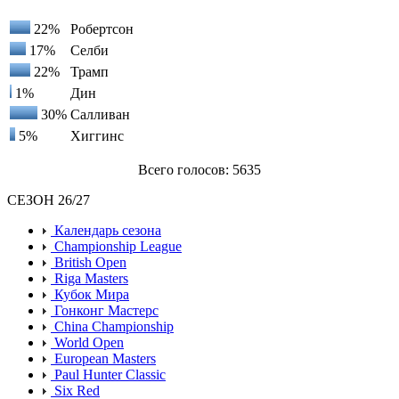
22%
Робертсон
17%
Селби
22%
Трамп
1%
Дин
30%
Салливан
5%
Хиггинс
Всего голосов: 5635
СЕЗОН 26/27
Календарь сезона
Championship League
British Open
Riga Masters
Кубок Мира
Гонконг Мастерс
China Championship
World Open
European Masters
Paul Hunter Classic
Six Red