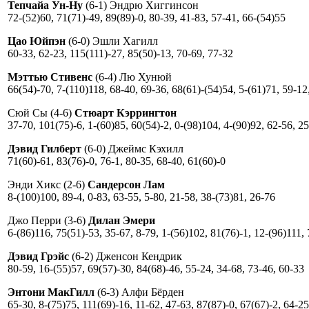
Тепчайа Ун-Ну
(6-1) Эндрю Хиггинсон
72-(52)60, 71(71)-49, 89(89)-0, 80-39, 41-83, 57-41, 66-(54)55
Цао Юйпэн
(6-0) Эшли Хагилл
60-33, 62-23, 115(111)-27, 85(50)-13, 70-69, 77-32
Мэттью Стивенс
(6-4) Лю Хунюй
66(54)-70, 7-(110)118, 68-40, 69-36, 68(61)-(54)54, 5-(61)71, 59-12
Сюй Сы (4-6)
Стюарт Кэррингтон
37-70, 101(75)-6, 1-(60)85, 60(54)-2, 0-(98)104, 4-(90)92, 62-56, 2
Дэвид Гилберт
(6-0) Джеймс Кэхилл
71(60)-61, 83(76)-0, 76-1, 80-35, 68-40, 61(60)-0
Энди Хикс (2-6)
Сандерсон Лам
8-(100)100, 89-4, 0-83, 63-55, 5-80, 21-58, 38-(73)81, 26-76
Джо Перри (3-6)
Дилан Эмери
6-(86)116, 75(51)-53, 35-67, 8-79, 1-(56)102, 81(76)-1, 12-(96)111,
Дэвид Грэйс
(6-2) Дженсон Кендрик
80-59, 16-(55)57, 69(57)-30, 84(68)-46, 55-24, 34-68, 73-46, 60-33
Энтони МакГилл
(6-3) Алфи Бёрден
65-30, 8-(75)75, 111(69)-16, 11-62, 47-63, 87(87)-0, 67(67)-2, 64-25