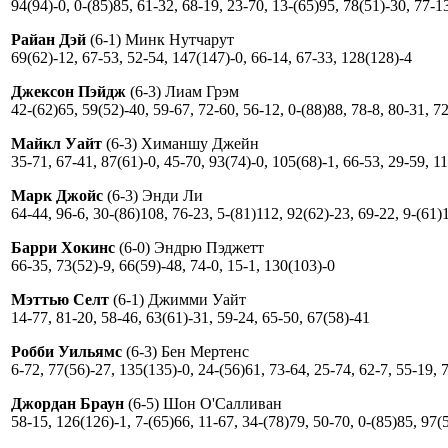
94(94)-0, 0-(85)85, 61-32, 68-19, 23-70, 13-(65)95, 78(51)-30, 77-1
Райан Дэй
(6-1) Минк Нутчарут
69(62)-12, 67-53, 52-54, 147(147)-0, 66-14, 67-33, 128(128)-4
Джексон Пэйдж
(6-3) Лиам Грэм
42-(62)65, 59(52)-40, 59-67, 72-60, 56-12, 0-(88)88, 78-8, 80-31, 7
Майкл Уайт
(6-3) Химаншу Джейн
35-71, 67-41, 87(61)-0, 45-70, 93(74)-0, 105(68)-1, 66-53, 29-59, 1
Марк Джойс
(6-3) Энди Ли
64-44, 96-6, 30-(86)108, 76-23, 5-(81)112, 92(62)-23, 69-22, 9-(61)
Барри Хокинс
(6-0) Эндрю Пэджетт
66-35, 73(52)-9, 66(59)-48, 74-0, 15-1, 130(103)-0
Мэттью Селт
(6-1) Джимми Уайт
14-77, 81-20, 58-46, 63(61)-31, 59-24, 65-50, 67(58)-41
Робби Уильямс
(6-3) Бен Мертенс
6-72, 77(56)-27, 135(135)-0, 24-(56)61, 73-64, 25-74, 62-7, 55-19, 
Джордан Браун
(6-5) Шон О'Салливан
58-15, 126(126)-1, 7-(65)66, 11-67, 34-(78)79, 50-70, 0-(85)85, 97(