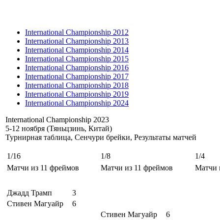
International Championship 2012
International Championship 2013
International Championship 2014
International Championship 2015
International Championship 2016
International Championship 2017
International Championship 2018
International Championship 2019
International Championship 2024
International Championship 2023
5-12 ноября (Тяньцзинь, Китай)
Турнирная таблица, Сенчури брейки, Результаты матчей
1/16
1/8
1/4
Матчи из 11 фреймов
Матчи из 11 фреймов
Матчи 
Джадд Трамп
3
Стивен Магуайр
6
Стивен Магуайр
6