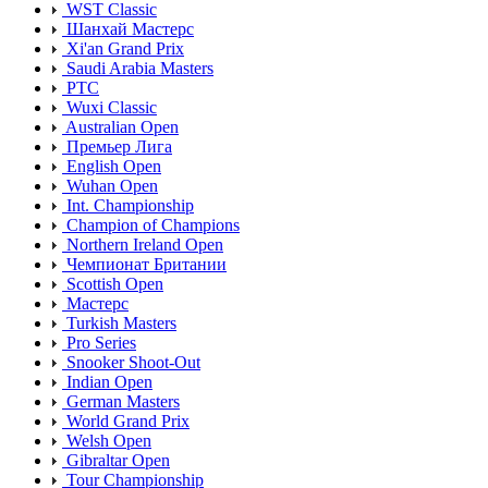
WST Classic
Шанхай Мастерс
Xi'an Grand Prix
Saudi Arabia Masters
PTC
Wuxi Classic
Australian Open
Премьер Лига
English Open
Wuhan Open
Int. Championship
Champion of Champions
Northern Ireland Open
Чемпионат Британии
Scottish Open
Мастерс
Turkish Masters
Pro Series
Snooker Shoot-Out
Indian Open
German Masters
World Grand Prix
Welsh Open
Gibraltar Open
Tour Championship