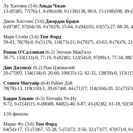
Лу Хаотянь (3-6)
Аньда Чжан
13-(85)85, 77(76)-1, 8-(96)108, 0-(138)138, 90-0, 15-(108)108, 49-
Джон Хиггинс (3-6)
Джордан Браун
0-(87)87, 67(64)-56, 0-(76)76, 15-64, 0-(94)102, 63(57)-27, 68-30, 
Марк Селби (3-6)
Том Форд
59-43, 78(78)-0, 0-(51)76, 118(73)-21, 0-(70)75, 43-63, 8-(76)76, 2
Ронни О'Салливан
(6-2) Энтони МакГилл
30-75, 133(133)-0, 77-19, 0-(82)82, 122(54)-0, 97(89)-1, 77-34, 88(
Дин Джуньху
(6-2) Пан Цзюньсюй
20-(75)93, 134(134)-0, 20-66, 100(55)-12, 62-32, 128(59)-0, 115(11
Стивен Магуайр
(6-4) Райан Дэй
78(78)-13, 119(118)-1, 39-(67)68, 44-(71)77, 114(104)-20, 32-(73)7
Барри Хокинс
(6-5) Тепчайа Ун-Ну
9-72, 9-(114)115, 0-(88)88, 84(82)-40, 0-87, 43-(82)82, 61-18, 92(50
1/16 финала:
Марко Фу (3-6)
Том Форд
64(54)-17, 15-(53)67, 55-28, 5-(53)72, 3-56, 32-(73)77, 67(67)-0, 0-