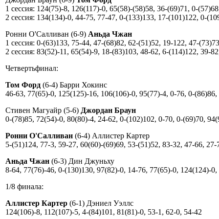
1 сессия: 124(75)-8, 126(117)-0, 65(58)-(58)58, 36-(69)71, 0-(57)68
2 сессия: 134(134)-0, 44-75, 77-47, 0-(133)133, 17-(101)122, 0-(10
Ронни О'Салливан (6-9)
Аньда Чжан
1 сессия: 0-(63)133, 75-44, 47-(68)82, 62-(51)52, 19-122, 47-(73)73
2 сессия: 83(52)-11, 65(54)-9, 18-(83)103, 48-62, 6-(114)122, 39-82
Четвертьфинал:
Том Форд
(6-4) Барри Хокинс
46-63, 77(65)-0, 125(125)-16, 106(106)-0, 95(77)-4, 0-76, 0-(86)86,
Стивен Магуайр (5-6)
Джордан Браун
0-(78)85, 72(54)-0, 80(80)-4, 24-62, 0-(102)102, 0-70, 0-(69)70, 94
Ронни О'Салливан
(6-4) Аллистер Картер
5-(51)124, 77-3, 59-27, 60(60)-(69)69, 53-(51)52, 83-32, 47-66, 27-
Аньда Чжан
(6-3) Дин Джуньху
8-64, 77(76)-46, 0-(130)130, 97(82)-0, 14-76, 77(65)-0, 124(124)-0,
1/8 финала:
Аллистер Картер
(6-1) Дэниел Уэллс
124(106)-8, 112(107)-5, 4-(84)101, 81(81)-0, 53-1, 62-0, 54-42