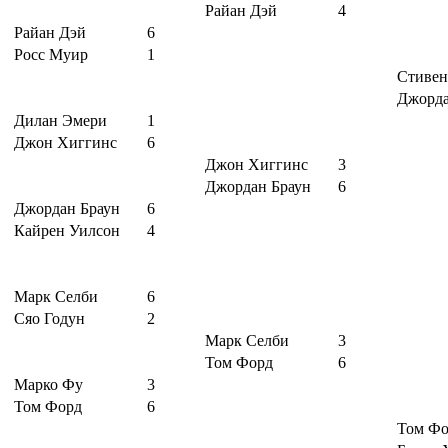
Райан Дэй
4
Райан Дэй
6
Росс Муир
1
Стивен
Джорда
Дилан Эмери
1
Джон Хиггинс
6
Джон Хиггинс
3
Джордан Браун
6
Джордан Браун
6
Кайрен Уилсон
4
Марк Селби
6
Сяо Годун
2
Марк Селби
3
Том Форд
6
Марко Фу
3
Том Форд
6
Том Фо