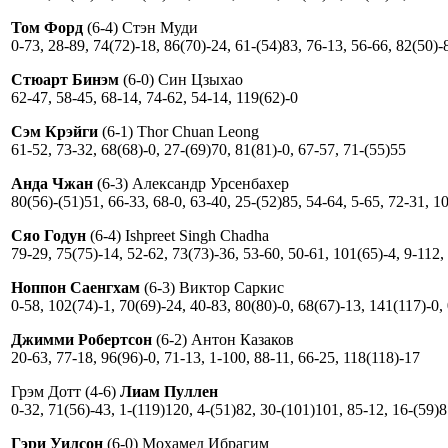
Том Форд
(6-4) Стэн Муди
0-73, 28-89, 74(72)-18, 86(70)-24, 61-(54)83, 76-13, 56-66, 82(50)-
Стюарт Бинэм
(6-0) Син Цзыхао
62-47, 58-45, 68-14, 74-62, 54-14, 119(62)-0
Сэм Крэйги
(6-1) Thor Chuan Leong
61-52, 73-32, 68(68)-0, 27-(69)70, 81(81)-0, 67-57, 71-(55)55
Анда Чжан
(6-3) Александр Урсенбахер
80(56)-(51)51, 66-33, 68-0, 63-40, 25-(52)85, 54-64, 5-65, 72-31, 1
Сяо Годун
(6-4) Ishpreet Singh Chadha
79-29, 75(75)-14, 52-62, 73(73)-36, 53-60, 50-61, 101(65)-4, 9-112,
Ноппон Саенгхам
(6-3) Виктор Саркис
0-58, 102(74)-1, 70(69)-24, 40-83, 80(80)-0, 68(67)-13, 141(117)-0,
Джимми Робертсон
(6-2) Антон Казаков
20-63, 77-18, 96(96)-0, 71-13, 1-100, 88-11, 66-25, 118(118)-17
Грэм Дотт (4-6)
Лиам Пуллен
0-32, 71(56)-43, 1-(119)120, 4-(51)82, 30-(101)101, 85-12, 16-(59)8
Гэри Уилсон
(6-0) Мохамед Ибрагим