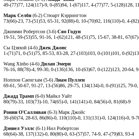
49-(77)77, 124(117)-9, 0-(85)94, 1-(67)117, 4-(77)77, 5-(128)128, 1
Марк Селби
(6-2) Стюарт Кэррингтон
73(66)-23, 73-(51)53, 65-31, 92(88)-0, 10-(70)92, 116(110)-0, 4-(82
Джимми Робертсон (3-6)
Сяо Годун
19-51, 59-(53)55, 91-16, 1-(62)121, 48-(51)75, 15-67, 38-81, 67(67)
Сы Цзяхой (4-6)
Джек Джонс
1-(71)71, 0-(51)75, 85-53, 83-28, 27-(103)103, 0-(101)101, 0-(92)1
Wang Xinbo (4-6)
Дилан Эмери
76-16, 88(78)-4, 99-30, 0-(136)136, 10-(63)67, 0-(122)123, 20-64, 9
Ноппон Саенгхам (5-6)
Лиам Пуллен
69-61, 50-67, 91-27, 13-(56)86, 29-75, 134(134)-0, 0-(91)125, 79-0,
Джадд Трамп
(6-0) Майкл Уайт
80(79)-33, 103(73)-10, 74(65)-0, 141(141)-0, 84(56)-0, 81(68)-9
Ронни О'Салливан
(6-3) Марк Джойс
39-(60)74, 28-63, 86(86)-0, 110(110)-0, 131(131)-0, 124(116)-0, 9-7
Дэниел Уэллс
(6-1) Нил Робертсон
68(64)-38, 137(132)-0, 80(80)-0, 63-(57)57, 74-9, 47-(79)83, 93-4