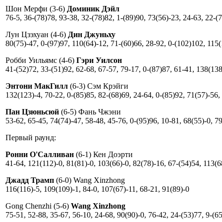
Шон Мерфи (3-6)
Доминик Дэйл
76-5, 36-(78)78, 93-38, 32-(78)82, 1-(89)90, 73(56)-23, 24-63, 22-(
Лун Цзэхуан (4-6)
Дин Джуньху
80(75)-47, 0-(97)97, 110(64)-12, 71-(60)66, 28-92, 0-(102)102, 115(
Робби Уильямс (4-6)
Гэри Уилсон
41-(52)72, 33-(51)92, 62-68, 67-57, 79-17, 0-(87)87, 61-41, 138(138
Энтони МакГилл
(6-3) Сэм Крэйги
132(123)-4, 70-22, 0-(85)85, 82-(68)69, 24-64, 0-(85)92, 71(57)-56
Пан Цзюньсюй
(6-5) Фань Чжэни
53-62, 65-45, 74(74)-47, 58-48, 45-76, 0-(95)96, 10-81, 68(55)-0, 7
Первый раунд:
Ронни О'Салливан
(6-1) Кен Доэрти
41-64, 121(112)-0, 81(81)-0, 103(66)-0, 82(78)-16, 67-(54)54, 113(6
Джадд Трамп
(6-0) Wang Xinzhong
116(116)-5, 109(109)-1, 84-0, 107(67)-11, 68-21, 91(89)-0
Gong Chenzhi (5-6)
Wang Xinzhong
75-51, 52-88, 35-67, 56-10, 24-68, 90(90)-0, 76-42, 24-(53)77, 9-(6