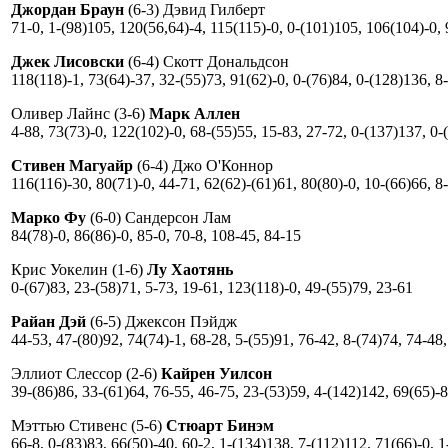
Джордан Браун
(6-3) Дэвид Гилберт
71-0, 1-(98)105, 120(56,64)-4, 115(115)-0, 0-(101)105, 106(104)-0, 
Джек Лисовски
(6-4) Скотт Дональдсон
118(118)-1, 73(64)-37, 32-(55)73, 91(62)-0, 0-(76)84, 0-(128)136, 8
Оливер Лайнс (3-6)
Марк Аллен
4-88, 73(73)-0, 122(102)-0, 68-(55)55, 15-83, 27-72, 0-(137)137, 0-
Стивен Магуайр
(6-4) Джо О'Коннор
116(116)-30, 80(71)-0, 44-71, 62(62)-(61)61, 80(80)-0, 10-(66)66, 8
Марко Фу
(6-0) Сандерсон Лам
84(78)-0, 86(86)-0, 85-0, 70-8, 108-45, 84-15
Крис Уокелин (1-6)
Лу Хаотянь
0-(67)83, 23-(58)71, 5-73, 19-61, 123(118)-0, 49-(55)79, 23-61
Райан Дэй
(6-5) Джексон Пэйдж
44-53, 47-(80)92, 74(74)-1, 68-28, 5-(55)91, 76-42, 8-(74)74, 74-48
Эллиот Слессор (2-6)
Кайрен Уилсон
39-(86)86, 33-(61)64, 76-55, 46-75, 23-(53)59, 4-(142)142, 69(65)-8
Мэттью Стивенс (5-6)
Стюарт Бинэм
66-8, 0-(83)83, 66(50)-40, 60-2, 1-(134)138, 7-(112)112, 71(66)-0, 