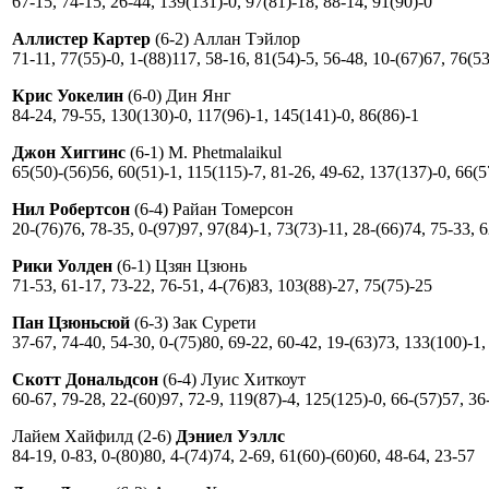
67-15, 74-15, 26-44, 139(131)-0, 97(81)-18, 88-14, 91(90)-0
Аллистер Картер
(6-2) Аллан Тэйлор
71-11, 77(55)-0, 1-(88)117, 58-16, 81(54)-5, 56-48, 10-(67)67, 76(5
Крис Уокелин
(6-0) Дин Янг
84-24, 79-55, 130(130)-0, 117(96)-1, 145(141)-0, 86(86)-1
Джон Хиггинс
(6-1) M. Phetmalaikul
65(50)-(56)56, 60(51)-1, 115(115)-7, 81-26, 49-62, 137(137)-0, 66(5
Нил Робертсон
(6-4) Райан Томерсон
20-(76)76, 78-35, 0-(97)97, 97(84)-1, 73(73)-11, 28-(66)74, 75-33, 
Рики Уолден
(6-1) Цзян Цзюнь
71-53, 61-17, 73-22, 76-51, 4-(76)83, 103(88)-27, 75(75)-25
Пан Цзюньсюй
(6-3) Зак Сурети
37-67, 74-40, 54-30, 0-(75)80, 69-22, 60-42, 19-(63)73, 133(100)-1,
Скотт Дональдсон
(6-4) Луис Хиткоут
60-67, 79-28, 22-(60)97, 72-9, 119(87)-4, 125(125)-0, 66-(57)57, 36
Лайем Хайфилд (2-6)
Дэниел Уэллс
84-19, 0-83, 0-(80)80, 4-(74)74, 2-69, 61(60)-(60)60, 48-64, 23-57