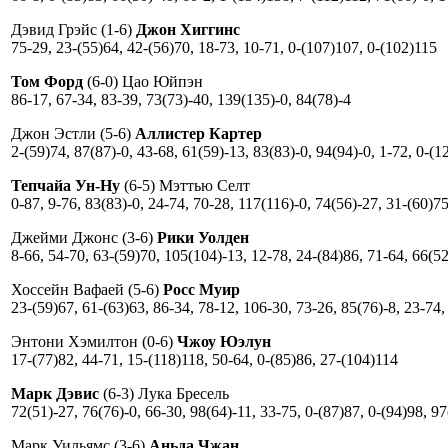
Дэвид Грэйс (1-6)
Джон Хиггинс
75-29, 23-(55)64, 42-(56)70, 18-73, 10-71, 0-(107)107, 0-(102)115
Том Форд
(6-0) Цао Юйпэн
86-17, 67-34, 83-39, 73(73)-40, 139(135)-0, 84(78)-4
Джон Эстли (5-6)
Аллистер Картер
2-(59)74, 87(87)-0, 43-68, 61(59)-13, 83(83)-0, 94(94)-0, 1-72, 0-(1
Тепчайа Ун-Ну
(6-5) Мэттью Селт
0-87, 9-76, 83(83)-0, 24-74, 70-28, 117(116)-0, 74(56)-27, 31-(60)7
Джейми Джонс (3-6)
Рики Уолден
8-66, 54-70, 63-(59)70, 105(104)-13, 12-78, 24-(84)86, 71-64, 66(52
Хоссейн Вафаей (5-6)
Росс Муир
23-(59)67, 61-(63)63, 86-34, 78-12, 106-30, 73-26, 85(76)-8, 23-74,
Энтони Хэмилтон (0-6)
Чжоу Юэлун
17-(77)82, 44-71, 15-(118)118, 50-64, 0-(85)86, 27-(104)114
Марк Дэвис
(6-3) Лука Бресель
72(51)-27, 76(76)-0, 66-30, 98(64)-11, 33-75, 0-(87)87, 0-(94)98, 9
Марк Уильямс (3-6)
Аньда Чжан