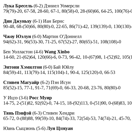
Лука Бресель
(6-2) Дэниел Уомерсли
79(79)-20, 67-58, 28-60, 67-1, 80(58)-0, 28-(60)66, 64-25, 100(76)-
Дин Джуньху
(6-1) Иан Бернс
90-48, 68-(50)66, 80(80)-0, 22-65, 86(71)-42, 139(139)-0, 130(130)
Чжоу Юэлун
(6-0) Мартин О'Доннелл
94(62)-31, 96(53)-30, 71-25, 67(52)-27, 80(65)-51, 108(108)-0
Бен Уолластон (4-6)
Wang Xinbo
14-60, 21-(62)64, 120(66)-6, 0-73, 96-42, 10-(67)98, 1-(52)92, 105(
Энтони Хэмилтон
(6-0) Бай Юйлу
84(59)-41, 113(79)-14, 115(104)-1, 90-4, 125(120)-0, 66-53
Стивен Магуайр
(6-2) Пэн Исун
85(52)-15, 77-1, 91-7, 71(69)-0, 66-33, 20-68, 23-76, 80(80)-0
У Ицзэ (3-6)
Росс Муир
14-75, 2-(51)82, 92(92)-0, 74-15, 18-(92)113, 0-(51)90, 0-(68)83, 1
Тянь Пэнфэй
(6-3) Стивен Хендри
65-72, 0-(88)88, 99(59)-10, 84(74)-33, 72(54)-53, 74(74)-21, 45-70,
Юань Сыцзюнь (5-6)
Лун Цзэхуан