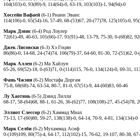
104(103)-0, 93(89)-9, 114(64)-0, 63-19, 103(103)-1, 94(94)-0
Хоссейн Вафаей
(6-1) Рианн Эванс
114(106)-0, 65(54)-16, 57-49, 68-(53)67, 20-(77)78, 125(105)-0, 95
Марк Дэвис
(6-4) Род Лоулер
72(61)-49, 40-63, 101(66)-17, 91(91)-48, 13-79, 75-30, 0-(68)82, 92
Джек Лисовски
(6-3) Хэ Гоцян
86(86)-0, 14-68, 24-(74)74, 106(79)-37, 64-60, 81-30, 72-(51)62, 0-
Марк Аллен
(6-2) Ма Хайлун
65-26, 69(52)-18, 0-(63)71, 0-(114)115, 76-0, 134(124)-0, 69-31, 11
Фань Чжэни
(6-2) Мостафа Доргам
75-8, 68(68)-74, 63-54, 80-7, 81-0, 67(51)-9, 44-(60)83, 60-46
Лу Хаотянь
(6-5) Дэвид Лилли
68-17, 58-(64)68, 88-1, 61-26, 36-(62)77, 108(108)-27, 45-(54)78, 
Эллиот Слессор
(6-2) Хаммад Миах
73-13, 17-(60)80, 59-27, 138(138)-0, 64-14, 70-9, 4-81, 134(134)-0
Марк Селби
(6-2) Мухаммад Асиф
0-(109)109, 80(75)-4, 64-17, 112(102)-15, 76-62, 19-107, 80-38, 67