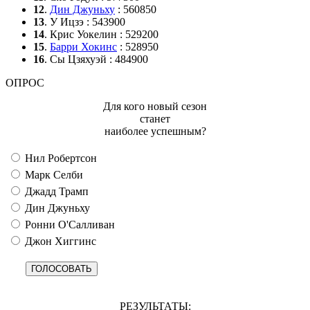
12
.
Дин Джуньху
: 560850
13
. У Ицзэ : 543900
14
. Крис Уокелин : 529200
15
.
Барри Хокинс
: 528950
16
. Сы Цзяхуэй : 484900
ОПРОС
Для кого новый сезон
станет
наиболее успешным?
Нил Робертсон
Марк Селби
Джадд Трамп
Дин Джуньху
Ронни О'Салливан
Джон Хиггинс
РЕЗУЛЬТАТЫ: