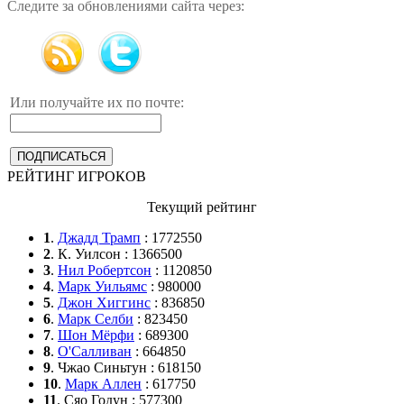
Следите за обновлениями сайта через:
Или получайте их по почте:
РЕЙТИНГ ИГРОКОВ
Текущий рейтинг
1
.
Джадд Трамп
: 1772550
2
. К. Уилсон : 1366500
3
.
Нил Робертсон
: 1120850
4
.
Марк Уильямс
: 980000
5
.
Джон Хиггинс
: 836850
6
.
Марк Селби
: 823450
7
.
Шон Мёрфи
: 689300
8
.
О'Салливан
: 664850
9
. Чжао Синьтун : 618150
10
.
Марк Аллен
: 617750
11
. Сяо Годун : 577300