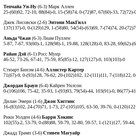
Тепчайа Ун-Ну
(6-3) Марк Аллен
25-(60)92, 72-10, 88(84)-0, 15-(58)74, 0-(72)87, 67(60)-33, 72(72)-
Джек Лисовски (2-6)
Энтони МакГилл
137(137)-0, 0-(129)129, 1-(58)80, 54(54)-(63)69, 7-(74)74, 20-(72)7
Аньда Чжан
(6-3) Лиам Пуллен
5-87, 7-67, 93(60)-1, 128(98)-1, 19-88, 128(128)-0, 83-28, 69(62)-(
Райан Дэй
(6-1) Росс Муир
46-52, 73-26, 67-41, 75-59, 85(85)-12, 127(127)-0, 103(103)-0
Стюарт Бинэм (4-6)
Аллистер Картер
71(67)-9, 0-(93)128, 76-62, 20-(102)102, 12-(111)111, 7-(118)122, 0
Джордан Браун
(6-4) Кайрен Уилсон
0-(106)106, 75-42, 35-93, 1-(93)93, 79(54)-44, 103(91)-0, 86(77)-41
Дилан Эмери (1-6)
Джон Хиггинс
16-(83)102, 24-(70)71, 1-73, 27-(105)105, 63-50, 39-76, 0-(120)122
Рики Уолден (4-6)
Барри Хокинс
102(55)-2, 53-79, 0-(88)88, 59-79, 32-80, 59-57, 1-(121)127, 59-44,
Джадд Трамп (3-6)
Стивен Магуайр