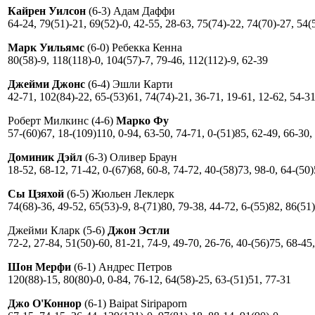
Кайрен Уилсон
(6-3) Адам Даффи
64-24, 79(51)-21, 69(52)-0, 42-55, 28-63, 75(74)-22, 74(70)-27, 54(
Марк Уильямс
(6-0) Ребекка Кенна
80(58)-9, 118(118)-0, 104(57)-7, 79-46, 112(112)-9, 62-39
Джейми Джонс
(6-4) Эшли Карти
42-71, 102(84)-22, 65-(53)61, 74(74)-21, 36-71, 19-61, 12-62, 54-3
Роберт Милкинс (4-6)
Марко Фу
57-(60)67, 18-(109)110, 0-94, 63-50, 74-71, 0-(51)85, 62-49, 66-30,
Доминик Дэйл
(6-3) Оливер Браун
18-52, 68-12, 71-42, 0-(67)68, 60-8, 74-72, 40-(58)73, 98-0, 64-(50
Сы Цзяхой
(6-5) Жюльен Леклерк
74(68)-36, 49-52, 65(53)-9, 8-(71)80, 79-38, 44-72, 6-(55)82, 86(51
Джейми Кларк (5-6)
Джон Эстли
72-2, 27-84, 51(50)-60, 81-21, 74-9, 49-70, 26-76, 40-(56)75, 68-45
Шон Мерфи
(6-1) Андрес Петров
120(88)-15, 80(80)-0, 0-84, 76-12, 64(58)-25, 63-(51)51, 77-31
Джо О'Коннор
(6-1) Baipat Siripaporn