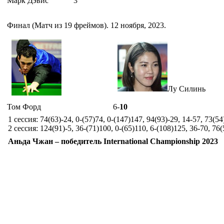
Марк Дэвис
3
Финал (Матч из 19 фреймов). 12 ноября, 2023.
Лу Силинь
Том Форд
6-
10
1 сессия: 74(63)-24, 0-(57)74, 0-(147)147, 94(93)-29, 14-57, 73(54
2 сессия: 124(91)-5, 36-(71)100, 0-(65)110, 6-(108)125, 36-70, 76(
Аньда Чжан – победитель International Championship 2023