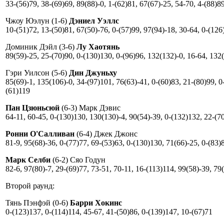
33-(56)79, 38-(69)69, 89(88)-0, 1-(62)81, 67(67)-25, 54-70, 4-(88)89
Чжоу Юэлун (1-6)
Дэниел Уэллс
10-(51)72, 13-(50)81, 67(50)-76, 0-(57)99, 97(94)-18, 30-64, 0-(126
Доминик Дэйл (3-6)
Лу Хаотянь
89(59)-25, 25-(70)90, 0-(130)130, 0-(96)96, 132(132)-0, 16-64, 132
Гэри Уилсон (5-6)
Дин Джуньху
85(69)-1, 135(106)-0, 34-(97)101, 76(63)-41, 0-(60)83, 21-(80)99, 0
(61)119
Пан Цзюньсюй
(6-3) Марк Дэвис
64-11, 60-45, 0-(130)130, 130(130)-4, 90(54)-39, 0-(132)132, 22-(7
Ронни О'Салливан
(6-4) Джек Джонс
81-9, 95(68)-36, 0-(77)77, 69-(53)63, 0-(130)130, 71(66)-25, 0-(83)
Марк Селби
(6-2) Сяо Годун
82-6, 97(80)-7, 29-(69)77, 73-51, 70-11, 16-(113)114, 99(58)-39, 79
Второй раунд:
Тянь Пэнфэй (0-6)
Барри Хокинс
0-(123)137, 0-(114)114, 45-67, 41-(50)86, 0-(139)147, 10-(67)71