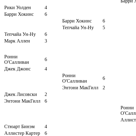
Барри 
Рики Уолден
4
Барри Хокинс
6
Барри Хокинс
6
Тепчайа Ун-Ну
5
Тепчайа Ун-Ну
6
Марк Аллен
3
Ронни
6
О'Салливан
Джек Джонс
4
Ронни
6
О'Салливан
Энтони МакГилл
2
Джек Лисовски
2
Энтони МакГилл
6
Ронни
О'Салл
Аллист
Стюарт Бинэм
4
Аллистер Картер
6