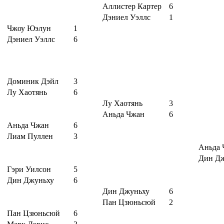
Аллистер Картер
6
Дэниел Уэллс
1
Чжоу Юэлун
1
Дэниел Уэллс
6
Доминик Дэйл
3
Лу Хаотянь
6
Лу Хаотянь
3
Аньда Чжан
6
Аньда Чжан
6
Лиам Пуллен
3
Аньда 
Дин Д
Гэри Уилсон
5
Дин Джуньху
6
Дин Джуньху
6
Пан Цзюньсюй
2
Пан Цзюньсюй
6