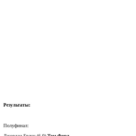
Результаты:
Полуфинал:
Джордан Браун (6-9)
Том Форд