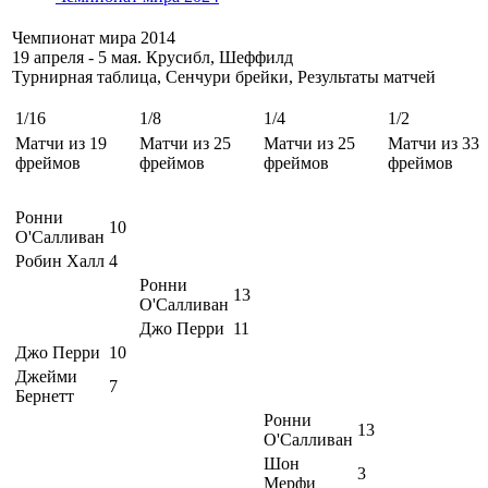
Чемпионат мира 2014
19 апреля - 5 мая. Крусибл, Шеффилд
Турнирная таблица, Сенчури брейки, Результаты матчей
1/16
1/8
1/4
1/2
Матчи из 19
Матчи из 25
Матчи из 25
Матчи из 33
фреймов
фреймов
фреймов
фреймов
Ронни
10
О'Салливан
Робин Халл
4
Ронни
13
О'Салливан
Джо Перри
11
Джо Перри
10
Джейми
7
Бернетт
Ронни
13
О'Салливан
Шон
3
Мерфи