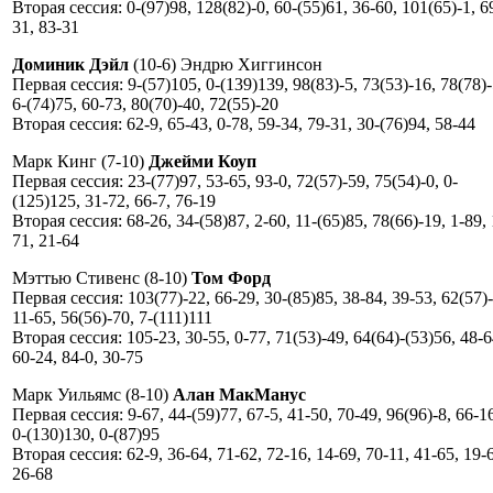
Вторая сессия: 0-(97)98, 128(82)-0, 60-(55)61, 36-60, 101(65)-1, 6
31, 83-31
Доминик Дэйл
(10-6) Эндрю Хиггинсон
Первая сессия: 9-(57)105, 0-(139)139, 98(83)-5, 73(53)-16, 78(78)-
6-(74)75, 60-73, 80(70)-40, 72(55)-20
Вторая сессия: 62-9, 65-43, 0-78, 59-34, 79-31, 30-(76)94, 58-44
Марк Кинг (7-10)
Джейми Коуп
Первая сессия: 23-(77)97, 53-65, 93-0, 72(57)-59, 75(54)-0, 0-
(125)125, 31-72, 66-7, 76-19
Вторая сессия: 68-26, 34-(58)87, 2-60, 11-(65)85, 78(66)-19, 1-89, 
71, 21-64
Мэттью Стивенс (8-10)
Том Форд
Первая сессия: 103(77)-22, 66-29, 30-(85)85, 38-84, 39-53, 62(57)
11-65, 56(56)-70, 7-(111)111
Вторая сессия: 105-23, 30-55, 0-77, 71(53)-49, 64(64)-(53)56, 48-6
60-24, 84-0, 30-75
Марк Уильямс (8-10)
Алан МакМанус
Первая сессия: 9-67, 44-(59)77, 67-5, 41-50, 70-49, 96(96)-8, 66-1
0-(130)130, 0-(87)95
Вторая сессия: 62-9, 36-64, 71-62, 72-16, 14-69, 70-11, 41-65, 19-
26-68