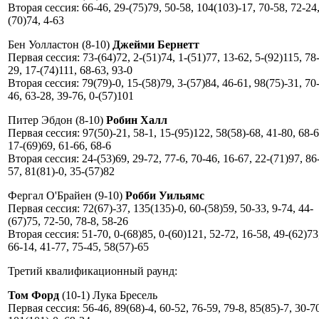
Вторая сессия: 66-46, 29-(75)79, 50-58, 104(103)-17, 70-58, 72-24,
(70)74, 4-63
Бен Уолластон (8-10)
Джейми Бернетт
Первая сессия: 73-(64)72, 2-(51)74, 1-(51)77, 13-62, 5-(92)115, 78
29, 17-(74)111, 68-63, 93-0
Вторая сессия: 79(79)-0, 15-(58)79, 3-(57)84, 46-61, 98(75)-31, 70
46, 63-28, 39-76, 0-(57)101
Питер Эбдон (8-10)
Робин Халл
Первая сессия: 97(50)-21, 58-1, 15-(95)122, 58(58)-68, 41-80, 68-6
17-(69)69, 61-66, 68-6
Вторая сессия: 24-(53)69, 29-72, 77-6, 70-46, 16-67, 22-(71)97, 86
57, 81(81)-0, 35-(57)82
Фергал О'Брайен (9-10)
Робби Уильямс
Первая сессия: 72(67)-37, 135(135)-0, 60-(58)59, 50-33, 9-74, 44-
(67)75, 72-50, 78-8, 58-26
Вторая сессия: 51-70, 0-(68)85, 0-(60)121, 52-72, 16-58, 49-(62)73
66-14, 41-77, 75-45, 58(57)-65
Третий квалификационный раунд:
Том Форд
(10-1) Лука Бресель
Первая сессия: 56-46, 89(68)-4, 60-52, 76-59, 79-8, 85(85)-7, 30-7