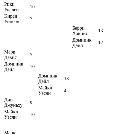
Рики
10
Уолден
Кирен
7
Уилсон
Барри
13
Хокинс
Доминик
12
Дэйл
Марк
5
Дэвис
Доминик
10
Дэйл
Доминик
13
Дэйл
Майкл
4
Уэсли
Дин
9
Джуньху
Майкл
10
Уэсли
Марк