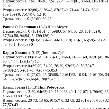
Первая сессия: 73-0, 70-46, 72-(52)84, 6-(74)81, 38-69, 110(110)-1
65-34
Вторая сессия: 92(86)-8, 76-48, 87(87)-0, 71-44, 31-74, 58-0,
109(109)-0, 75(74)-0, 52-10
Третья сессия: 0-(69)69, 69-26
Ронни О'Салливан
(13-3) Шон Мерфи
Первая сессия: 0-(101)101, 5-(59)83, 67-64, 63-28, 131(72)-0,
67(54)-58, 94(94)-5, 136(136)-0
Вторая сессия: 79(63)-9, 64-48, 44-60, 118(118)-1, 65(59)-(54)54, 
46, 70-1, 106(68)-0
Барри Хокинс
(13-12) Доминик Дэйл
Первая сессия: 80(68)-4, 91(63)-31, 44-69, 118(78)-0, 82(81)-8, 30
90, 64-54, 138(134)-12
Вторая сессия: 0-(69)70, 71-20, 76-30, 92(92)-0, 58(58)-71,
89(88)-27, 5-(61)70, 76(67)-(53)53
Третья сессия: 0-(75)76, 25-(65)88, 12-(64)65, 10-94, 11-(61)96, 34
64, 33-(52)67, 66(66)-0, 70(65)-0
Джадд Трамп (11-13)
Нил Робертсон
Первая сессия: 3-59, 64(63)-19, 77-0, 68-49, 111(107)-1, 76(60)-35
49-63, 117(117)-12
Вторая сессия: 20-73, 13-65, 91(57)-0, 32-68, 22-(61)82, 67(50)-32
77(57)-43