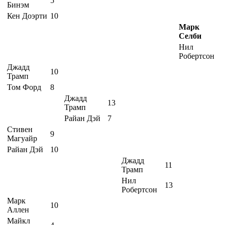
5
Бинэм
Кен Доэрти
10
Марк
Селби
Нил
Робертсон
Джадд
10
Трамп
Том Форд
8
Джадд
13
Трамп
Райан Дэй
7
Стивен
9
Магуайр
Райан Дэй
10
Джадд
11
Трамп
Нил
13
Робертсон
Марк
10
Аллен
Майкл