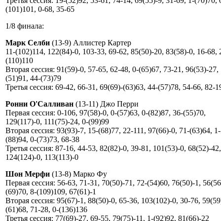
Третья сессия: 19-(52)92, 53-61, 74-14, 69(55)-9, 31-69, 1-(70)70, 
(101)101, 0-68, 35-65
1/8 финала:
Марк Селби
(13-9) Аллистер Картер
11-(102)114, 122(84)-0, 103-33, 69-62, 85(50)-20, 83(58)-0, 16-68, 
(110)110
Вторая сессия: 91(59)-0, 57-65, 62-48, 0-(65)67, 73-21, 96(53)-27, 
(51)91, 44-(73)79
Третья сессия: 69-42, 66-31, 69(69)-(63)63, 44-(57)78, 54-66, 82-1
Ронни О'Салливан
(13-11) Джо Перри
Первая сессия: 0-106, 97(58)-0, 0-(57)63, 0-(82)87, 36-(55)70,
129(117)-0, 111(75)-24, 0-(99)99
Вторая сессия: 93(93)-7, 15-(68)77, 22-111, 97(66)-0, 71-(63)64, 1-
(88)94, 0-(73)73, 68-38
Третья сессия: 87-16, 44-53, 82(82)-0, 39-81, 101(53)-0, 68(52)-42,
124(124)-0, 113(113)-0
Шон Мерфи
(13-8) Марко Фу
Первая сессия: 56-63, 71-31, 70(50)-71, 72-(54)60, 76(50)-1, 56(56
(69)70, 8-(109)109, 67(61)-1
Вторая сессия: 95(67)-1, 88(50)-0, 65-36, 103(102)-0, 30-76, 59(59
(61)68, 71-28, 0-(136)136
Третья сессия: 77(69)-27, 69-55, 79(75)-11, 1-(92)92, 81(66)-22