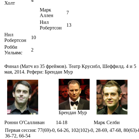
4
Холт
Марк
7
Аллен
Нил
13
Робертсон
Нил
10
Робертсон
Робби
2
Уильямс
Финал (Матч из 35 фреймов). Театр Крусибл, Шеффилд. 4 и 5
мая, 2014. Рефери: Брендан Мур
Брендан Мур
Ронни О'Салливан
14-18
Марк Селби
Первая сессия: 77(69)-0, 64-26, 102(102)-0, 28-69, 47-68, 80(63)-
36-72, 66-54