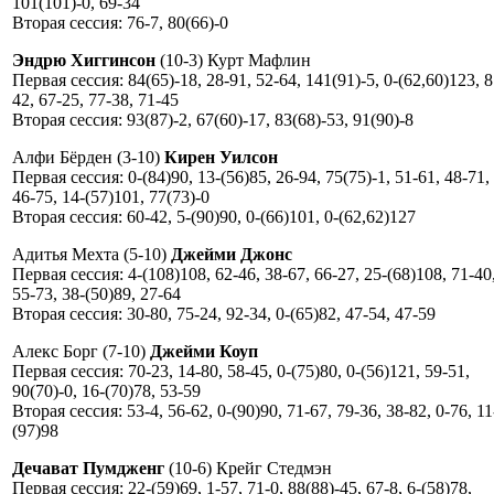
101(101)-0, 69-34
Вторая сессия: 76-7, 80(66)-0
Эндрю Хиггинсон
(10-3) Курт Мафлин
Первая сессия: 84(65)-18, 28-91, 52-64, 141(91)-5, 0-(62,60)123, 8
42, 67-25, 77-38, 71-45
Вторая сессия: 93(87)-2, 67(60)-17, 83(68)-53, 91(90)-8
Алфи Бёрден (3-10)
Кирен Уилсон
Первая сессия: 0-(84)90, 13-(56)85, 26-94, 75(75)-1, 51-61, 48-71,
46-75, 14-(57)101, 77(73)-0
Вторая сессия: 60-42, 5-(90)90, 0-(66)101, 0-(62,62)127
Адитья Мехта (5-10)
Джейми Джонс
Первая сессия: 4-(108)108, 62-46, 38-67, 66-27, 25-(68)108, 71-40
55-73, 38-(50)89, 27-64
Вторая сессия: 30-80, 75-24, 92-34, 0-(65)82, 47-54, 47-59
Алекс Борг (7-10)
Джейми Коуп
Первая сессия: 70-23, 14-80, 58-45, 0-(75)80, 0-(56)121, 59-51,
90(70)-0, 16-(70)78, 53-59
Вторая сессия: 53-4, 56-62, 0-(90)90, 71-67, 79-36, 38-82, 0-76, 11
(97)98
Дечават Пумдженг
(10-6) Крейг Стедмэн
Первая сессия: 22-(59)69, 1-57, 71-0, 88(88)-45, 67-8, 6-(58)78,