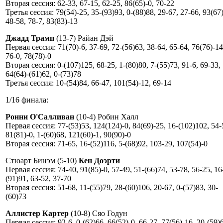
Вторая сессия: 62-33, 67-15, 62-25, 86(65)-0, 70-22
Третья сессия: 79(54)-25, 35-(93)93, 0-(88)88, 29-67, 27-66, 93(67)
48-58, 78-7, 83(83)-13
Джадд Трамп
(13-7) Райан Дэй
Первая сессия: 71(70)-6, 37-69, 72-(56)63, 38-64, 65-64, 76(76)-14
76-0, 78(78)-0
Вторая сессия: 0-(107)125, 68-25, 1-(80)80, 7-(55)73, 91-6, 69-33,
64(64)-(61)62, 0-(73)78
Третья сессия: 10-(54)84, 66-47, 101(54)-12, 69-14
1/16 финала:
Ронни О'Салливан
(10-4) Робин Халл
Первая сессия: 77-(53)53, 124(124)-0, 84(69)-25, 16-(102)102, 54-
81(81)-0, 1-(60)68, 121(60)-1, 90(90)-0
Вторая сессия: 71-65, 16-(52)116, 5-(68)92, 103-29, 107(54)-0
Стюарт Бинэм (5-10)
Кен Доэрти
Первая сессия: 74-40, 91(85)-0, 57-49, 51-(66)74, 53-78, 56-25, 16
(91)91, 63-52, 37-70
Вторая сессия: 51-68, 11-(55)79, 28-(60)106, 20-67, 0-(57)83, 30-
(60)73
Аллистер Картер
(10-8) Сяо Годун
Первая сессия: 92-6, 0-(62)66, 66(52)-0, 66-27, 77(56)-16, 20-(59)