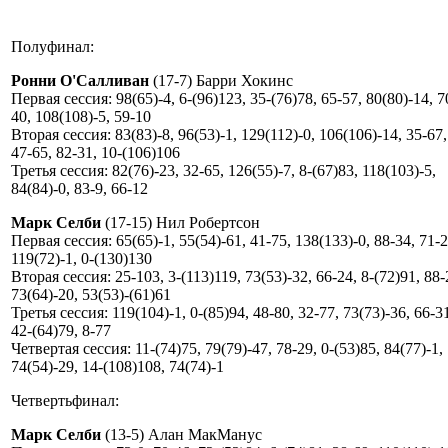
Полуфинал:
Ронни О'Салливан
(17-7) Барри Хокинс
Первая сессия: 98(65)-4, 6-(96)123, 35-(76)78, 65-57, 80(80)-14, 7
40, 108(108)-5, 59-10
Вторая сессия: 83(83)-8, 96(53)-1, 129(112)-0, 106(106)-14, 35-67,
47-65, 82-31, 10-(106)106
Третья сессия: 82(76)-23, 32-65, 126(55)-7, 8-(67)83, 118(103)-5,
84(84)-0, 83-9, 66-12
Марк Селби
(17-15) Нил Робертсон
Первая сессия: 65(65)-1, 55(54)-61, 41-75, 138(133)-0, 88-34, 71-2
119(72)-1, 0-(130)130
Вторая сессия: 25-103, 3-(113)119, 73(53)-32, 66-24, 8-(72)91, 88-
73(64)-20, 53(53)-(61)61
Третья сессия: 119(104)-1, 0-(85)94, 48-80, 32-77, 73(73)-36, 66-3
42-(64)79, 8-77
Четвертая сессия: 11-(74)75, 79(79)-47, 78-29, 0-(53)85, 84(77)-1,
74(54)-29, 14-(108)108, 74(74)-1
Четвертьфинал:
Марк Селби
(13-5) Алан МакМанус