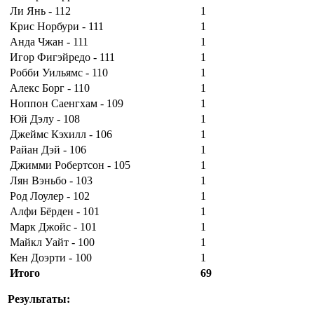
Ли Янь - 112
1
Крис Норбури - 111
1
Анда Чжан - 111
1
Игор Фигэйредо - 111
1
Робби Уильямс - 110
1
Алекс Борг - 110
1
Ноппон Саенгхам - 109
1
Юй Дэлу - 108
1
Джеймс Кэхилл - 106
1
Райан Дэй - 106
1
Джимми Робертсон - 105
1
Лян Вэньбо - 103
1
Род Лоулер - 102
1
Алфи Бёрден - 101
1
Марк Джойс - 101
1
Майкл Уайт - 100
1
Кен Доэрти - 100
1
Итого
69
Результаты: