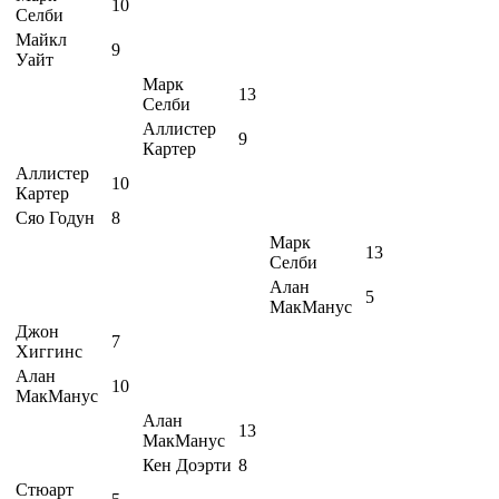
10
Селби
Майкл
9
Уайт
Марк
13
Селби
Аллистер
9
Картер
Аллистер
10
Картер
Сяо Годун
8
Марк
13
Селби
Алан
5
МакМанус
Джон
7
Хиггинс
Алан
10
МакМанус
Алан
13
МакМанус
Кен Доэрти
8
Стюарт