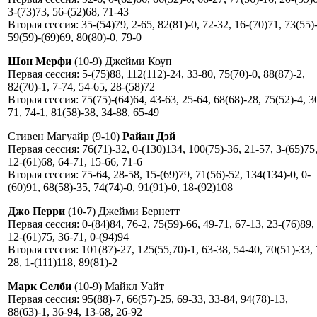
3-(73)73, 56-(52)68, 71-43
Вторая сессия: 35-(54)79, 2-65, 82(81)-0, 72-32, 16-(70)71, 73(55)
59(59)-(69)69, 80(80)-0, 79-0
Шон Мерфи
(10-9) Джейми Коуп
Первая сессия: 5-(75)88, 112(112)-24, 33-80, 75(70)-0, 88(87)-2,
82(70)-1, 7-74, 54-65, 28-(58)72
Вторая сессия: 75(75)-(64)64, 43-63, 25-64, 68(68)-28, 75(52)-4, 3
71, 74-1, 81(58)-38, 34-88, 65-49
Стивен Магуайр (9-10)
Райан Дэй
Первая сессия: 76(71)-32, 0-(130)134, 100(75)-36, 21-57, 3-(65)75
12-(61)68, 64-71, 15-66, 71-6
Вторая сессия: 75-64, 28-58, 15-(69)79, 71(56)-52, 134(134)-0, 0-
(60)91, 68(58)-35, 74(74)-0, 91(91)-0, 18-(92)108
Джо Перри
(10-7) Джейми Бернетт
Первая сессия: 0-(84)84, 76-2, 75(59)-66, 49-71, 67-13, 23-(76)89,
12-(61)75, 36-71, 0-(94)94
Вторая сессия: 101(87)-27, 125(55,70)-1, 63-38, 54-40, 70(51)-33, 
28, 1-(111)118, 89(81)-2
Марк Селби
(10-9) Майкл Уайт
Первая сессия: 95(88)-7, 66(57)-25, 69-33, 33-84, 94(78)-13,
88(63)-1, 36-94, 13-68, 26-92