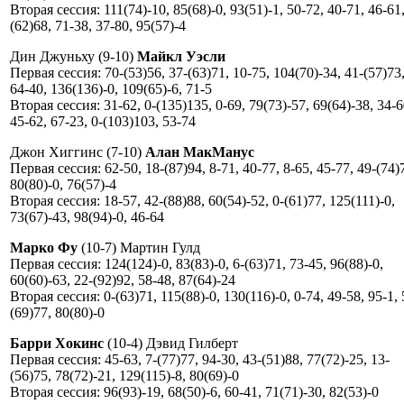
Вторая сессия: 111(74)-10, 85(68)-0, 93(51)-1, 50-72, 40-71, 46-61,
(62)68, 71-38, 37-80, 95(57)-4
Дин Джуньху (9-10)
Майкл Уэсли
Первая сессия: 70-(53)56, 37-(63)71, 10-75, 104(70)-34, 41-(57)73
64-40, 136(136)-0, 109(65)-6, 71-5
Вторая сессия: 31-62, 0-(135)135, 0-69, 79(73)-57, 69(64)-38, 34-6
45-62, 67-23, 0-(103)103, 53-74
Джон Хиггинс (7-10)
Алан МакМанус
Первая сессия: 62-50, 18-(87)94, 8-71, 40-77, 8-65, 45-77, 49-(74)
80(80)-0, 76(57)-4
Вторая сессия: 18-57, 42-(88)88, 60(54)-52, 0-(61)77, 125(111)-0,
73(67)-43, 98(94)-0, 46-64
Марко Фу
(10-7) Мартин Гулд
Первая сессия: 124(124)-0, 83(83)-0, 6-(63)71, 73-45, 96(88)-0,
60(60)-63, 22-(92)92, 58-48, 87(64)-24
Вторая сессия: 0-(63)71, 115(88)-0, 130(116)-0, 0-74, 49-58, 95-1, 
(69)77, 80(80)-0
Барри Хокинс
(10-4) Дэвид Гилберт
Первая сессия: 45-63, 7-(77)77, 94-30, 43-(51)88, 77(72)-25, 13-
(56)75, 78(72)-21, 129(115)-8, 80(69)-0
Вторая сессия: 96(93)-19, 68(50)-6, 60-41, 71(71)-30, 82(53)-0