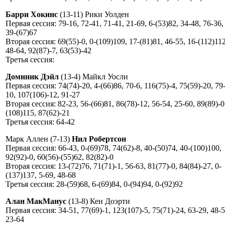
Барри Хокинс
(13-11) Рики Уолден
Первая сессия: 79-16, 72-41, 71-41, 21-69, 6-(53)82, 34-48, 76-36,
39-(67)67
Вторая сессия: 69(55)-0, 0-(109)109, 17-(81)81, 46-55, 16-(112)112
48-64, 92(87)-7, 63(53)-42
Третья сессия:
Доминик Дэйл
(13-4) Майкл Уосли
Первая сессия: 74(74)-20, 4-(66)86, 70-6, 116(75)-4, 75(59)-20, 79
10, 107(106)-12, 91-27
Вторая сессия: 82-23, 56-(66)81, 86(78)-12, 56-54, 25-60, 89(89)-0
(108)115, 87(62)-21
Третья сессия: 64-42
Марк Аллен (7-13)
Нил Робертсон
Первая сессия: 66-43, 0-(69)78, 74(62)-8, 40-(50)74, 40-(100)100,
92(92)-0, 60(56)-(55)62, 82(82)-0
Вторая сессия: 13-(72)76, 71(71)-1, 56-63, 81(77)-0, 84(84)-27, 0-
(137)137, 5-69, 48-68
Третья сессия: 28-(59)68, 6-(69)84, 0-(94)94, 0-(92)92
Алан МакМанус
(13-8) Кен Доэрти
Первая сессия: 34-51, 77(69)-1, 123(107)-5, 75(71)-24, 63-29, 48-5
23-64