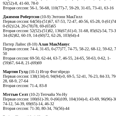
92(52)-8, 41-60, 78-0
Вторая сессия: 56-1, 56-68, 110(77)-7, 59-29, 31-65, 73-41, 63-16
Джимми Робертсон
(10-9) Энтони МакГилл
Первая сессия: 64(56)-(51)67, 67-53, 72-47, 40-56, 65-28, 0-(61)74
0-(92)124, 20-(78)78, 69-(65)65
Вторая сессия: 52(52)-(51)82, 136(67,61)-0, 31-68, 85(62)-54, 73-3
34-(82)82, 60-19, 14-(60)72, 62-26, 103(64)-4
Питер Лайнс (8-10)
Алан МакМанус
Первая сессия: 74-4, 31-65, 0-(77)77, 74-75, 58-22, 68-12, 59-62, 
50
Вторая сессия: 69-50, 62-44, 63-7, 46-55, 24-65, 50-63, 0-62, 1-
(59)67, 64-8, 21-(69)69
Мартин Гулд
(10-1) Игор Фигэйредо
Первая сессия: 138(134)-0, 94(94)-0, 69-5, 52-41, 76-23, 84-33, 79
28, 68-9, 27-64
Вторая сессия: 71-4, 83-8
Мэттью Селт
(10-2) Тепчайа Ун-Ну
Первая сессия: 100(61)-39, 0-(66)109, 104(104)-0, 43-69, 96(96)-3
74-12, 54-39, 69(65)-14, 46-32
Вторая сессия: 71-30, 80-34, 76(56)-44