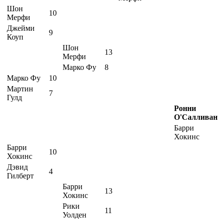
Шон
10
Мерфи
Джейми
9
Коуп
Шон
13
Мерфи
Марко Фу
8
Марко Фу
10
Мартин
7
Гулд
Ронни
О'Салливан
Барри
Хокинс
Барри
10
Хокинс
Дэвид
4
Гилберт
Барри
13
Хокинс
Рики
11
Уолден