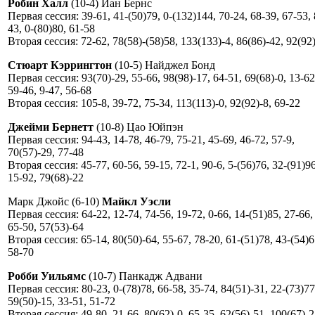
Робин Халл
(10-4) Иан Бернс
Первая сессия: 39-61, 41-(50)79, 0-(132)144, 70-24, 68-39, 67-53, 
43, 0-(80)80, 61-58
Вторая сессия: 72-62, 78(58)-(58)58, 133(133)-4, 86(86)-42, 92(92
Стюарт Кэррингтон
(10-5) Найджел Бонд
Первая сессия: 93(70)-29, 55-66, 98(98)-17, 64-51, 69(68)-0, 13-62
59-46, 9-47, 56-68
Вторая сессия: 105-8, 39-72, 75-34, 113(113)-0, 92(92)-8, 69-22
Джейми Бернетт
(10-8) Цао Юйпэн
Первая сессия: 94-43, 14-78, 46-79, 75-21, 45-69, 46-72, 57-9,
70(57)-29, 77-48
Вторая сессия: 45-77, 60-56, 59-15, 72-1, 90-6, 5-(56)76, 32-(91)96
15-92, 79(68)-22
Марк Джойс (6-10)
Майкл Уэсли
Первая сессия: 64-22, 12-74, 74-56, 19-72, 0-66, 14-(51)85, 27-66,
65-50, 57(53)-64
Вторая сессия: 65-14, 80(50)-64, 55-67, 78-20, 61-(51)78, 43-(54)6
58-70
Робби Уильямс
(10-7) Панкадж Адвани
Первая сессия: 80-23, 0-(78)78, 66-58, 35-74, 84(51)-31, 22-(73)77
59(50)-15, 33-51, 51-72
Вторая сессия: 49-80, 21-66, 80(62)-0, 65-35, 62(56)-51, 100(67)-2