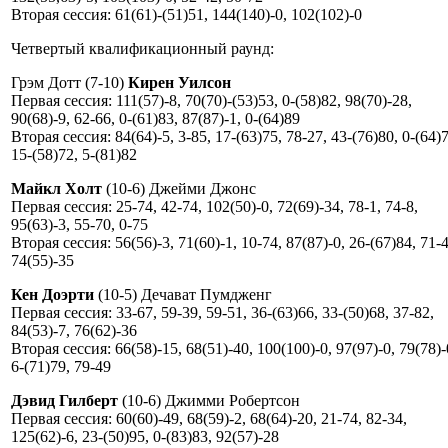
Вторая сессия: 61(61)-(51)51, 144(140)-0, 102(102)-0
Четвертый квалификационный раунд:
Грэм Дотт (7-10)
Кирен Уилсон
Первая сессия: 111(57)-8, 70(70)-(53)53, 0-(58)82, 98(70)-28,
90(68)-9, 62-66, 0-(61)83, 87(87)-1, 0-(64)89
Вторая сессия: 84(64)-5, 3-85, 17-(63)75, 78-27, 43-(76)80, 0-(64)7
15-(58)72, 5-(81)82
Майкл Холт
(10-6) Джейми Джонс
Первая сессия: 25-74, 42-74, 102(50)-0, 72(69)-34, 78-1, 74-8,
95(63)-3, 55-70, 0-75
Вторая сессия: 56(56)-3, 71(60)-1, 10-74, 87(87)-0, 26-(67)84, 71-4
74(55)-35
Кен Доэрти
(10-5) Дечават Пумдженг
Первая сессия: 33-67, 59-39, 59-51, 36-(63)66, 33-(50)68, 37-82,
84(53)-7, 76(62)-36
Вторая сессия: 66(58)-15, 68(51)-40, 100(100)-0, 97(97)-0, 79(78)-
6-(71)79, 79-49
Дэвид Гилберт
(10-6) Джимми Робертсон
Первая сессия: 60(60)-49, 68(59)-2, 68(64)-20, 21-74, 82-34,
125(62)-6, 23-(50)95, 0-(83)83, 92(57)-28