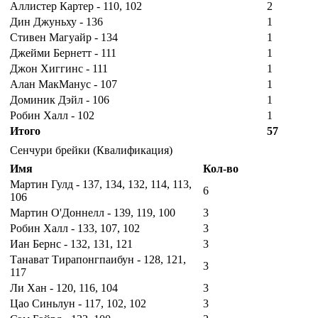
Аллистер Картер - 110, 102
2
Дин Джуньху - 136
1
Стивен Магуайр - 134
1
Джейми Бернетт - 111
1
Джон Хиггинс - 111
1
Алан МакМанус - 107
1
Доминик Дэйл - 106
1
Робин Халл - 102
1
Итого
57
Сенчури брейки (Квалификация)
Имя
Кол-во
Мартин Гулд - 137, 134, 132, 114, 113,
6
106
Мартин О'Доннелл - 139, 119, 100
3
Робин Халл - 133, 107, 102
3
Иан Бернс - 132, 131, 121
3
Танават Тирапонгпаибун - 128, 121,
3
117
Ли Хан - 120, 116, 104
3
Цао Синьлун - 117, 102, 102
3