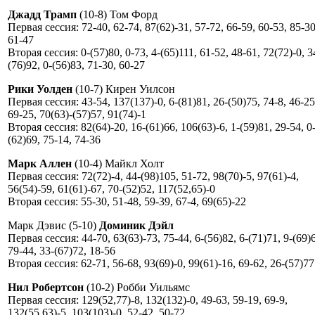
Джадд Трамп
(10-8) Том Форд
Первая сессия: 72-40, 62-74, 87(62)-31, 57-72, 66-59, 60-53, 85-30
61-47
Вторая сессия: 0-(57)80, 0-73, 4-(65)111, 61-52, 48-61, 72(72)-0, 3
(76)92, 0-(56)83, 71-30, 60-27
Рики Уолден
(10-7) Кирен Уилсон
Первая сессия: 43-54, 137(137)-0, 6-(81)81, 26-(50)75, 74-8, 46-25
69-25, 70(63)-(57)57, 91(74)-1
Вторая сессия: 82(64)-20, 16-(61)66, 106(63)-6, 1-(59)81, 29-54, 0
(62)69, 75-14, 74-36
Марк Аллен
(10-4) Майкл Холт
Первая сессия: 72(72)-4, 44-(98)105, 51-72, 98(70)-5, 97(61)-4,
56(54)-59, 61(61)-67, 70-(52)52, 117(52,65)-0
Вторая сессия: 55-30, 51-48, 59-39, 67-4, 69(65)-22
Марк Дэвис (5-10)
Доминик Дэйл
Первая сессия: 44-70, 63(63)-73, 75-44, 6-(56)82, 6-(71)71, 9-(69)
79-44, 33-(67)72, 18-56
Вторая сессия: 62-71, 56-68, 93(69)-0, 99(61)-16, 69-62, 26-(57)77
Нил Робертсон
(10-2) Робби Уильямс
Первая сессия: 129(52,77)-8, 132(132)-0, 49-63, 59-19, 69-9,
132(55,63)-5, 103(103)-0, 52-42, 50-72