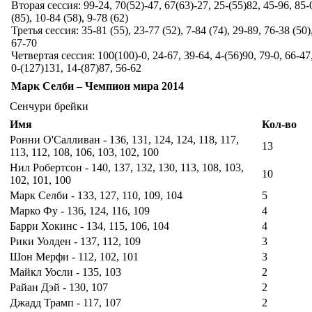
Вторая сессия: 99-24, 70(52)-47, 67(63)-27, 25-(55)82, 45-96, 85-
(85), 10-84 (58), 9-78 (62)
Третья сессия: 35-81 (55), 23-77 (52), 7-84 (74), 29-89, 76-38 (50)
67-70
Четвертая сессия: 100(100)-0, 24-67, 39-64, 4-(56)90, 79-0, 66-47
0-(127)131, 14-(87)87, 56-62
Марк Селби – Чемпион мира 2014
Сенчури брейки
Имя
Кол-во
Ронни О'Салливан - 136, 131, 124, 124, 118, 117,
13
113, 112, 108, 106, 103, 102, 100
Нил Робертсон - 140, 137, 132, 130, 113, 108, 103,
10
102, 101, 100
Марк Селби - 133, 127, 110, 109, 104
5
Марко Фу - 136, 124, 116, 109
4
Барри Хокинс - 134, 115, 106, 104
4
Рики Уолден - 137, 112, 109
3
Шон Мерфи - 112, 102, 101
3
Майкл Уосли - 135, 103
2
Райан Дэй - 130, 107
2
Джадд Трамп - 117, 107
2