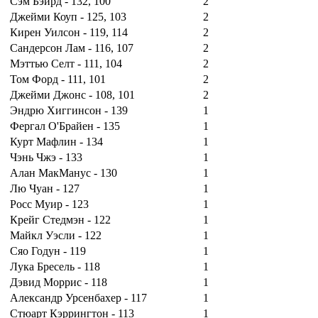
Сэм Бэйрд - 132, 100
2
Джейми Коуп - 125, 103
2
Кирен Уилсон - 119, 114
2
Сандерсон Лам - 116, 107
2
Мэттью Селт - 111, 104
2
Том Форд - 111, 101
2
Джейми Джонс - 108, 101
2
Эндрю Хиггинсон - 139
1
Фергал О'Брайен - 135
1
Курт Мафлин - 134
1
Чэнь Чжэ - 133
1
Алан МакМанус - 130
1
Лю Чуан - 127
1
Росс Муир - 123
1
Крейг Стедмэн - 122
1
Майкл Уэсли - 122
1
Сяо Годун - 119
1
Лука Бресель - 118
1
Дэвид Моррис - 118
1
Александр Урсенбахер - 117
1
Стюарт Кэррингтон - 113
1