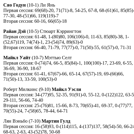
Сяо Годун
(10-1) Ли Янь
Первая сессия: 69(68)-20, 71(71)-8, 54-25, 67-8, 68-(61)61, 85(85)
77-30, 48-(51)66, 119(119)-7
Вторая сессия: 60-16, 66(65)-18
Райан Дэй
(10-5) Стюарт Кэррингтон
Первая сессия: 61-48, 1-(80)80, 106(106)-0, 11-63, 85(80)-38, 1-
(52,67)119, 74(74)-1, 23-(54)74, 89(63)-0
Вторая сессия: 66-40, 71-79, 77(77)-0, 71(50)-55, 61(57)-0, 71-31
Майкл Уайт
(10-7) Мэттью Селт
Первая сессия: 0-(74)74, 66-5, 85(84)-1, 100(100)-17, 23-69, 6-55,
36-69, 36-90, 18-67
Вторая сессия: 61-41, 67(67)-66, 65-14, 67(57)-19, 69-(66)66,
71(50)-13, 33-59, 100(53)-0
Роберт Милкинс (9-10)
Майкл Уэсли
Первая сессия: 34-(77)95, 52-35, 91(91)-0, 55-12, 0-(122)122, 63-5
29-111, 56-66, 74-40
Вторая сессия: 25-(76)81, 15-66, 8-73, 70(65)-41, 69-37, 0-(77)77,
70(55)-24, 7-(58)65, 78-44, 64-71
Лян Вэньбо (7-10)
Мартин Гулд
Первая сессия: 16-(58)93, 0-(114)115, 4-(137)137, 58(54)-50, 66-2
68-63, 2-63, 43-(52)78, 50-68