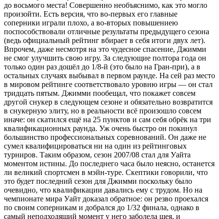
до восьмого места! Совершенно необъяснимо, как это могло
произойти. Есть версия, что во-первых его главные
соперники играли плохо, а во-вторых повышениею
поспособствовали отличные результаты предыдущего сезона
(ведь официальный рейтинг вбирает в себя итоги двух лет).
Впрочем, даже несмотря на это чудесное спасение, Джимми
не смог улучшить свою игру. За следующие полтора года он
только один раз дошёл до 1/8-й (это было на Гран-при), а в
остальных случаях выбывал в первом раунде. На сей раз место
в мировом рейтинге соответствовало уровню игры — он стал
тридцать пятым. Джимми пообещал, что покажет совсем
другой снукер в следующем сезоне и обязательно возвратится
в снукерную элиту, но в реальности всё произошло совсем
иначе: он скатился ещё на 25 пунктов и сам себя обрёк на три
квалификационных раунда. Уж очень быстро он покинул
большинство профессиональных соревнований. Он даже не
сумел квалифицироваться ни на один из рейтинговых
турниров. Таким образом, сезон 2007/08 стал для Уайта
моментом истины. До последнего часа было неясно, останется
ли великий спортсмен в мэйн-туре. Скептики говорили, что
это будет последний сезон для Джимми поскольку было
очевидно, что квалификации давались ему с трудом. Но на
чемпионате мира Уайт доказал обратное: он резво проехался
по своим соперникам и добрался до 1/32 финала, однако в
самый неподходящий момент у него заболела шея, и