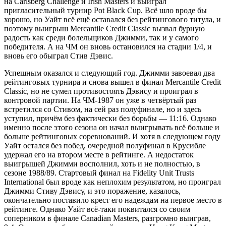
на Carlsberg Challenge и Irish Masters и выйграл
пригласительный турнир Pot Black Cup. Всё шло вроде бы
хорошо, но Уайт всё ещё оставался без рейтингового титула, и
поэтому выигрыш Mercantile Credit Classic вызвал бурную
радость как среди болельщиков Джимми, так и у самого
победителя. А на ЧМ он вновь остановился на стадии 1/4, и
вновь его обыграл Стив Дэвис.
Успешным оказался и следующий год. Джимми завоевал два
рейтинговых турнира и снова вышел в финал Mercantile Credit
Classic, но не сумел противостоять Дэвису и проиграл в
контровой партии. На ЧМ-1987 он уже в четвёртый раз
встретился со Стивом, на сей раз полуфинале, но и здесь
уступил, причём без фактически без борьбы — 11:16. Однако
именно после этого сезона он начал выигрывать всё больше и
больше рейтинговых соревнований. И хотя в следующем году
Уайт остался без побед, очередной полуфинал в Крусибле
удержал его на втором месте в рейтинге. А недостаток
выигрышей Джимми восполнил, хоть и не полностью, в
сезоне 1988/89. Стартовый финал на Fidelity Unit Trusts
International был вроде как неплохим результатом, но проиграл
Джимми Стиву Дэвису, и это поражение, казалось,
окончательно поставило крест его надеждам на первое место в
рейтинге. Однако Уайт всё-таки поквитался со своим
соперником в финале Canadian Masters, разгромно выиграв,