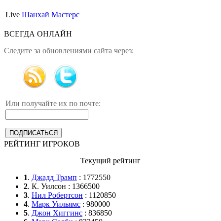
Live
Шанхай Мастерс
ВСЕГДА ОНЛАЙН
Следите за обновлениями сайта через:
Или получайте их по почте:
РЕЙТИНГ ИГРОКОВ
Текущий рейтинг
1
.
Джадд Трамп
: 1772550
2
. К. Уилсон : 1366500
3
.
Нил Робертсон
: 1120850
4
.
Марк Уильямс
: 980000
5
.
Джон Хиггинс
: 836850