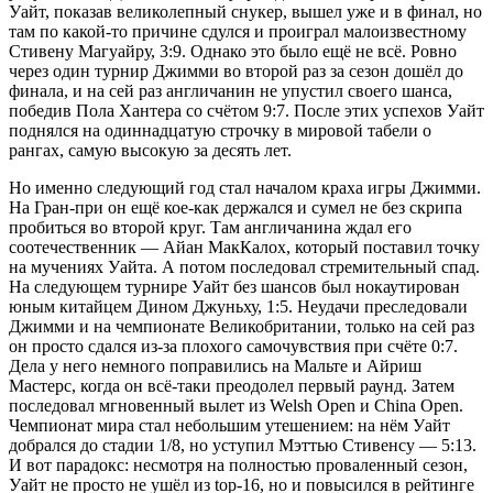
Уайт, показав великолепный снукер, вышел уже и в финал, но
там по какой-то причине сдулся и проиграл малоизвестному
Стивену Магуайру, 3:9. Однако это было ещё не всё. Ровно
через один турнир Джимми во второй раз за сезон дошёл до
финала, и на сей раз англичанин не упустил своего шанса,
победив Пола Хантера со счётом 9:7. После этих успехов Уайт
поднялся на одиннадцатую строчку в мировой табели о
рангах, самую высокую за десять лет.
Но именно следующий год стал началом краха игры Джимми.
На Гран-при он ещё кое-как держался и сумел не без скрипа
пробиться во второй круг. Там англичанина ждал его
соотечественник — Айан МакКалох, который поставил точку
на мучениях Уайта. А потом последовал стремительный спад.
На следующем турнире Уайт без шансов был нокаутирован
юным китайцем Дином Джуньху, 1:5. Неудачи преследовали
Джимми и на чемпионате Великобритании, только на сей раз
он просто сдался из-за плохого самочувствия при счёте 0:7.
Дела у него немного поправились на Мальте и Айриш
Мастерс, когда он всё-таки преодолел первый раунд. Затем
последовал мгновенный вылет из Welsh Open и China Open.
Чемпионат мира стал небольшим утешением: на нём Уайт
добрался до стадии 1/8, но уступил Мэттью Стивенсу — 5:13.
И вот парадокс: несмотря на полностью проваленный сезон,
Уайт не просто не ушёл из top-16, но и повысился в рейтинге