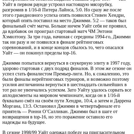
Уайт в первом раунде устроил настоящую мясорубку,
разгромив в 1/16-й Питера Лайнса, 5:0. Но сразу же после
этого грандиозного успеха опять появился Стивен Хендри,
который опять поставил на место Джимми. 5:2 — таков был
финальный счёт матча. Больше ничем Уайт себя не проявил,
да вдобавок он проиграл стартовый матч ЧМ Энтони
Хэмилтону. За три года, начиная с середины 1994-го, Джимми
так ни разу и не появился в финале рейтинговых
соревнований, и в конце концов сбылось то, чего опасался
Уайт — он покинул пределы top-16.
Джимми попытался вернуться в снукерную элиту в 1997 году,
здорово стартовав с двух подряд финалов. В этом же сезоне он
успел стать финалистом Премьер-лиги. Но, к сожалению, это
были финалы нерейтинговых турниров, и возможно поэтому
усилия англичанина вернуться в шестнадцать сильнейших в
тот раз не увенчались успехом. Зато Уайту удалось сорвать все
аплодисменты на мировом чемпионате, когда он в 1/16-й
буквально смёл на своём пути Хендри, 10:4, а затем и Даррена
Моргана, 13:3. Остановил Джимми в четвертьфинале его
приятель — Ронни О’Салливан. Джимми был в шаге от
возвращения в top-16, но это поражение оставило его
надежды на будущее.
В сезоне 1998/99 Уайт одержал победу на пригласительном