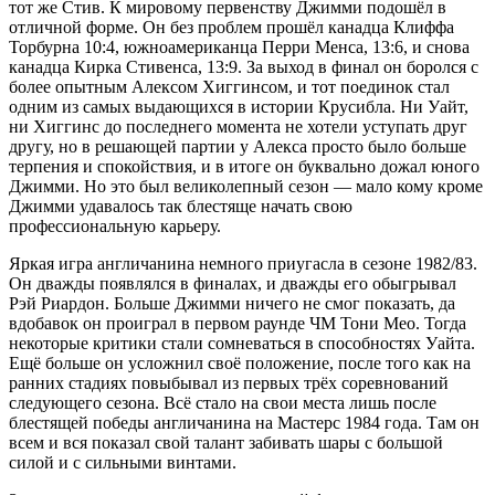
тот же Стив. К мировому первенству Джимми подошёл в
отличной форме. Он без проблем прошёл канадца Клиффа
Торбурна 10:4, южноамериканца Перри Менса, 13:6, и снова
канадца Кирка Стивенса, 13:9. За выход в финал он боролся с
более опытным Алексом Хиггинсом, и тот поединок стал
одним из самых выдающихся в истории Крусибла. Ни Уайт,
ни Хиггинс до последнего момента не хотели уступать друг
другу, но в решающей партии у Алекса просто было больше
терпения и спокойствия, и в итоге он буквально дожал юного
Джимми. Но это был великолепный сезон — мало кому кроме
Джимми удавалось так блестяще начать свою
профессиональную карьеру.
Яркая игра англичанина немного приугасла в сезоне 1982/83.
Он дважды появлялся в финалах, и дважды его обыгрывал
Рэй Риардон. Больше Джимми ничего не смог показать, да
вдобавок он проиграл в первом раунде ЧМ Тони Мео. Тогда
некоторые критики стали сомневаться в способностях Уайта.
Ещё больше он усложнил своё положение, после того как на
ранних стадиях повыбывал из первых трёх соревнований
следующего сезона. Всё стало на свои места лишь после
блестящей победы англичанина на Мастерс 1984 года. Там он
всем и вся показал свой талант забивать шары с большой
силой и с сильными винтами.