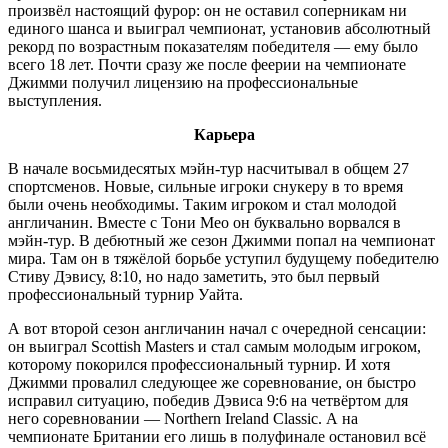
произвёл настоящий фурор: он не оставил соперникам ни
единого шанса и выиграл чемпионат, установив абсолютный
рекорд по возрастным показателям победителя — ему было
всего 18 лет. Почти сразу же после феерии на чемпионате
Джимми получил лицензию на профессиональные
выступления.
Карьера
В начале восьмидесятых мэйн-тур насчитывал в общем 27
спортсменов. Новые, сильные игроки снукеру в то время
были очень необходимы. Таким игроком и стал молодой
англичанин. Вместе с Тони Мео он буквально ворвался в
мэйн-тур. В дебютный же сезон Джимми попал на чемпионат
мира. Там он в тяжёлой борьбе уступил будущему победителю
Стиву Дэвису, 8:10, но надо заметить, это был первый
профессиональный турнир Уайта.
А вот второй сезон англичанин начал с очередной сенсации:
он выиграл Scottish Masters и стал самым молодым игроком,
которому покорился профессиональный турнир. И хотя
Джимми провалил следующее же соревнование, он быстро
исправил ситуацию, победив Дэвиса 9:6 на четвёртом для
него соревновании — Northern Ireland Classic. А на
чемпионате Британии его лишь в полуфинале остановил всё