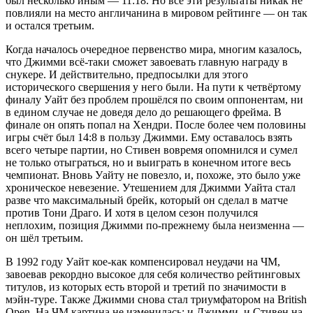
был несколько иным — 11:18. Но все эти результаты никак не
повлияли на место англичанина в мировом рейтинге — он так
и остался третьим.
Когда началось очередное первенство мира, многим казалось,
что Джимми всё-таки сможет завоевать главную награду в
снукере. И действительно, предпосылки для этого
исторического свершения у него были. На пути к четвёртому
финалу Уайт без проблем прошёлся по своим оппонентам, ни
в едином случае не доведя дело до решающего фрейма. В
финале он опять попал на Хендри. После более чем половины
игры счёт был 14:8 в пользу Джимми. Ему оставалось взять
всего четыре партии, но Стивен вовремя опомнился и сумел
не только отыграться, но и выиграть в конечном итоге весь
чемпионат. Вновь Уайту не повезло, и, похоже, это было уже
хроническое невезение. Утешением для Джимми Уайта стал
разве что максимальный брейк, который он сделал в матче
против Тони Драго. И хотя в целом сезон получился
неплохим, позиция Джимми по-прежнему была неизменна —
он шёл третьим.
В 1992 году Уайт кое-как компенсировал неудачи на ЧМ,
завоевав рекордно высокое для себя количество рейтинговых
титулов, из которых есть второй и третий по значимости в
мэйн-туре. Также Джимми снова стал триумфатором на British
Open. На ЧМ картина не изменилась: и Джимми, и Стивен на