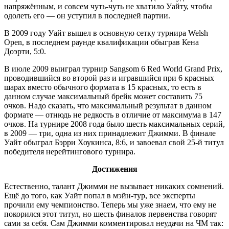
напряжённым, и совсем чуть-чуть не хватило Уайту, чтобы
одолеть его — он уступил в последней партии.
В 2009 году Уайт вышел в основную сетку турнира Welsh
Open, в последнем раунде квалификации обыграв Кена
Доэрти, 5:0.
В июле 2009 выиграл турнир Sangsom 6 Red World Grand Prix,
проводившийся во второй раз и игравшийся при 6 красных
шарах вместо обычного формата в 15 красных, то есть в
данном случае максимальный брейк может составить 75
очков. Надо сказать, что максимальный результат в данном
формате — отнюдь не редкость в отличие от максимума в 147
очков. На турнире 2008 года было шесть максимальных серий,
в 2009 — три, одна из них принадлежит Джимми. В финале
Уайт обыграл Бэрри Хоукинса, 8:6, и завоевал свой 25-й титул
победителя нерейтингового турнира.
Достижения
Естественно, талант Джимми не вызывает никаких сомнений.
Ещё до того, как Уайт попал в мэйн-тур, все эксперты
прочили ему чемпионство. Теперь мы уже знаем, что ему не
покорился этот титул, но шесть финалов первенства говорят
сами за себя. Сам Джимми комментировал неудачи на ЧМ так: