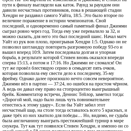
пути к финалу выглядели как каток. Раунд за раундом они
давили несчастных противников, пока в решающей стадии
Хендри не раздавил самого Уайта, 18:5. Это было второе по
величине поражение в истории чемпионатов. Свой
последний, и одновременно самый памятный финал Джимми
сыграл ровно через год. Тогда ему уже перевалило за 32, и
можно сказать, для него это был последний шанс. Начал матч
Уайт из рук вон плохо, проигрывая Хендри 1:5. Однако он не
позволил шотландцу повторить разгромную победу 93-го и
вышел вперед 10:9. Затем последовала долгая и упорная
борьба, в результате которой Стивен вновь оказался впереди
сперва 15:13, а потом и 17:16. Но Джимми не сломался! Он
тут же провёл блестящую серию в семьдесят пять очков,
которая позволила ему свести дело к последнему, 35-му
фрейму. Однако далее произошло нечто совсем невероятное.
Джимми вёл в партии — 37:24, но ошибся на простом чёрном.
А ведь он давал ему право на стопроцентно выигрышный
брейк. Комментатор встречи, Деннис Тейлор, заметил тогда:
«Дорогой мой, надо было лишь чуть повнимательнее
отнестись к этому удару». Если бы Уайт забил этот
несчастный шар, на столе тогда оставалось всего 5 красных, и
даже трёх из них хватило для победы… Но, видимо, не судьба
была англичанину выиграть престижнейший турнир в мире
снукера. Тут как тут появился Стивен Хендри, и именно он со