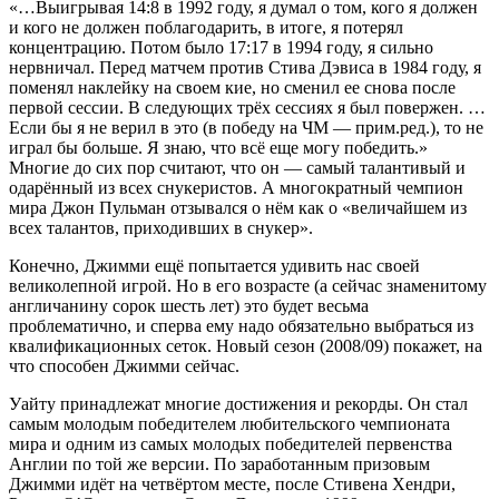
«…Выигрывая 14:8 в 1992 году, я думал о том, кого я должен
и кого не должен поблагодарить, в итоге, я потерял
концентрацию. Потом было 17:17 в 1994 году, я сильно
нервничал. Перед матчем против Стива Дэвиса в 1984 году, я
поменял наклейку на своем кие, но сменил ее снова после
первой сессии. В следующих трёх сессиях я был повержен. …
Если бы я не верил в это (в победу на ЧМ — прим.ред.), то не
играл бы больше. Я знаю, что всё еще могу победить.»
Многие до сих пор считают, что он — самый талантивый и
одарённый из всех снукеристов. А многократный чемпион
мира Джон Пульман отзывался о нём как о «величайшем из
всех талантов, приходивших в снукер».
Конечно, Джимми ещё попытается удивить нас своей
великолепной игрой. Но в его возрасте (а сейчас знаменитому
англичанину сорок шесть лет) это будет весьма
проблематично, и сперва ему надо обязательно выбраться из
квалификационных сеток. Новый сезон (2008/09) покажет, на
что способен Джимми сейчас.
Уайту принадлежат многие достижения и рекорды. Он стал
самым молодым победителем любительского чемпионата
мира и одним из самых молодых победителей первенства
Англии по той же версии. По заработанным призовым
Джимми идёт на четвёртом месте, после Стивена Хендри,