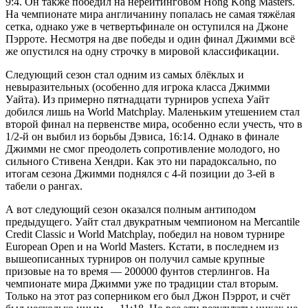
9:4. Он также победил на нерейтинговом Hong Kong Masters.
На чемпионате мира англичанину попалась не самая тяжёлая
сетка, однако уже в четвертьфинале он оступился на Джоне
Пэрроте. Несмотря на две победы и один финал Джимми всё
же опустился на одну строчку в мировой классификации.
Следующий сезон стал одним из самых блёклых и
невыразительных (особенно для игрока класса Джимми
Уайта). Из примерно пятнадцати турниров успеха Уайт
добился лишь на World Matchplay. Маленьким утешением стал
второй финал на первенстве мира, особенно если учесть, что в
1/2-й он выбил из борьбы Дэвиса, 16:14. Однако в финале
Джимми не смог преодолеть сопротивление молодого, но
сильного Стивена Хендри. Как это ни парадоксально, по
итогам сезона Джимми поднялся с 4-й позиции до 3-ей в
табели о рангах.
А вот следующий сезон оказался полным антиподом
предыдущего. Уайт стал двукратным чемпионом на Mercantile
Credit Classic и World Matchplay, победил на новом турнире
European Open и на World Masters. Кстати, в последнем из
вышеописанных турниров он получил самые крупные
призовые на то время — 200000 фунтов стерлингов. На
чемпионате мира Джимми уже по традиции стал вторым.
Только на этот раз соперником его был Джон Пэррот, и счёт