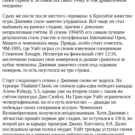
своей серией в 58 очков поставил точку в том драматичном
поединке.
Сразу же после после шестого «промаха» в Крусибле качество
игры Джимми стало заметно ухудшаться. Всё чаще он стал
выбывать на ранних стадиях, причем с довольно
неприличным счётом. В сезоне 1994/95 его самым лучшим
результатом стало участие в полуфиналах International Open,
Masters и чемпионата мира. Правда, особо стоит отметить
ЧМ-1995, где Уайт играл со своим извечным соперником
Стивеном Хендри. Несмотря на финальный счёт 12:16,
англичанин показал свои намерения и дальше сражаться за
кубок чемпиона. Джимми закончил сезон под седьмым
номером, то есть опустился на три строки.
Старт следующего сезона у Джимми снова не задался. На
турнире Thailand Classic он сначала едва-едва победил канадца
Алена Робиду, 5:3, однако уже на втором этапе с таким же
счётом проиграл Джо Свэйлу. На Гран-при Уайт ограничился
четвертьфиналом, но его путь впечатлял — дважды он
побеждал своих соперников всухую. Чемпионат
Великобритании получился неоднозначным. Хотя Джимми с
лёгкостью прошёл первые две стадии, он оступился в 1/8-й, во
второй раз за карьеру проиграв Джону Хиггинсу, 6:9. Далее
последовала целая полоса неудач: Уайт трижды уступал своим
противникам в первом раунде рейтинговых соревнований.