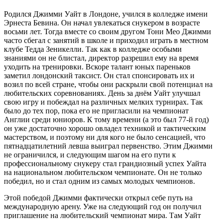
Родился Джимми Уайт в Лондоне, учился в колледже имени
Эрнеста Бевина. Он начал увлекаться снукером в возрасте
восьми лет. Тогда вместе со своим другом Тони Мео Джимми
часто сбегал с занятий в школе и приходил играть в местном
клубе Тедда Зеникелли. Так как в колледже особыми
знаниями он не блистал, директор разрешил ему на время
уходить на тренировки. Вскоре талант юных пареньков
заметил лондонский таксист. Он стал спонсировать их и
возил по всей стране, чтобы они раскрыли свой потенциал на
любительских соревнованиях. День за днём Уайт улучшал
свою игру и побеждал на различных мелких турнирах. Так
было до тех пор, пока его не пригласили на чемпионат
Англии среди юниоров. К тому времени (а это был 77-й год)
он уже достаточно хорошо овладел техникой и тактическим
мастерством, и поэтому ни для кого не было сенсацией, что
пятнадцатилетний левша выиграл первенство. Этим Джимми
не ограничился, и следующим шагом на его пути к
профессиональному снукеру стал грандиозный успех Уайта
на национальном любительском чемпионате. Он не только
победил, но и стал одним из самых молодых чемпионов.
Этой победой Джимми фактически открыл себе путь на
международную арену. Уже на следующий год он получил
приглашение на любительский чемпионат мира. Там Уайт