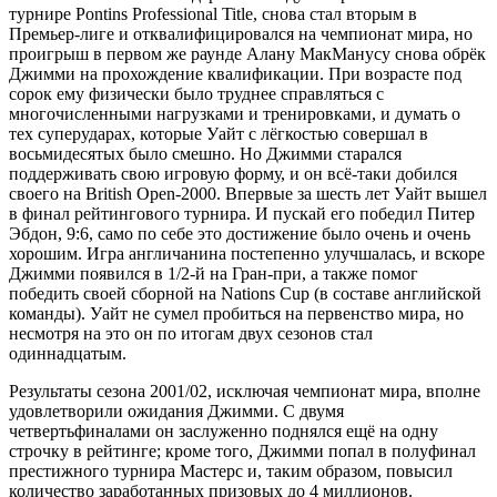
турнире Pontins Professional Title, снова стал вторым в
Премьер-лиге и отквалифицировался на чемпионат мира, но
проигрыш в первом же раунде Алану МакМанусу снова обрёк
Джимми на прохождение квалификации. При возрасте под
сорок ему физически было труднее справляться с
многочисленными нагрузками и тренировками, и думать о
тех суперударах, которые Уайт с лёгкостью совершал в
восьмидесятых было смешно. Но Джимми старался
поддерживать свою игровую форму, и он всё-таки добился
своего на British Open-2000. Впервые за шесть лет Уайт вышел
в финал рейтингового турнира. И пускай его победил Питер
Эбдон, 9:6, само по себе это достижение было очень и очень
хорошим. Игра англичанина постепенно улучшалась, и вскоре
Джимми появился в 1/2-й на Гран-при, а также помог
победить своей сборной на Nations Cup (в составе английской
команды). Уайт не сумел пробиться на первенство мира, но
несмотря на это он по итогам двух сезонов стал
одиннадцатым.
Результаты сезона 2001/02, исключая чемпионат мира, вполне
удовлетворили ожидания Джимми. С двумя
четвертьфиналами он заслуженно поднялся ещё на одну
строчку в рейтинге; кроме того, Джимми попал в полуфинал
престижного турнира Мастерс и, таким образом, повысил
количество заработанных призовых до 4 миллионов.