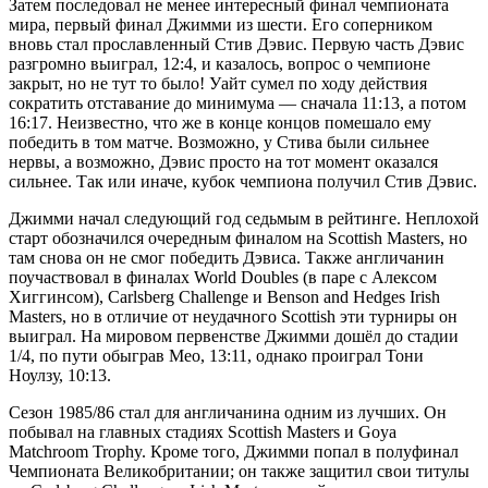
Затем последовал не менее интересный финал чемпионата
мира, первый финал Джимми из шести. Его соперником
вновь стал прославленный Стив Дэвис. Первую часть Дэвис
разгромно выиграл, 12:4, и казалось, вопрос о чемпионе
закрыт, но не тут то было! Уайт сумел по ходу действия
сократить отставание до минимума — сначала 11:13, а потом
16:17. Неизвестно, что же в конце концов помешало ему
победить в том матче. Возможно, у Стива были сильнее
нервы, а возможно, Дэвис просто на тот момент оказался
сильнее. Так или иначе, кубок чемпиона получил Стив Дэвис.
Джимми начал следующий год седьмым в рейтинге. Неплохой
старт обозначился очередным финалом на Scottish Masters, но
там снова он не смог победить Дэвиса. Также англичанин
поучаствовал в финалах World Doubles (в паре с Алексом
Хиггинсом), Carlsberg Challenge и Benson and Hedges Irish
Masters, но в отличие от неудачного Scottish эти турниры он
выиграл. На мировом первенстве Джимми дошёл до стадии
1/4, по пути обыграв Мео, 13:11, однако проиграл Тони
Ноулзу, 10:13.
Сезон 1985/86 стал для англичанина одним из лучших. Он
побывал на главных стадиях Scottish Masters и Goya
Matchroom Trophy. Кроме того, Джимми попал в полуфинал
Чемпионата Великобритании; он также защитил свои титулы