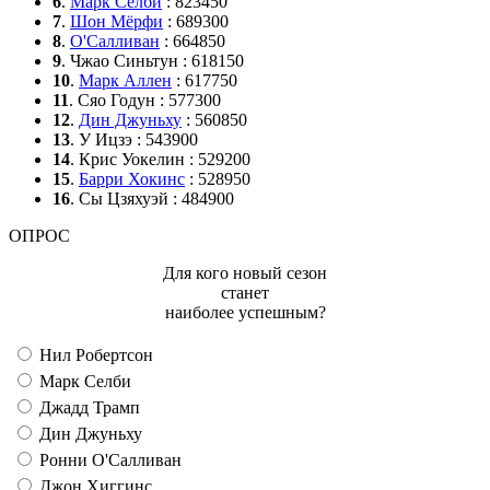
6
.
Марк Селби
: 823450
7
.
Шон Мёрфи
: 689300
8
.
О'Салливан
: 664850
9
. Чжао Синьтун : 618150
10
.
Марк Аллен
: 617750
11
. Сяо Годун : 577300
12
.
Дин Джуньху
: 560850
13
. У Ицзэ : 543900
14
. Крис Уокелин : 529200
15
.
Барри Хокинс
: 528950
16
. Сы Цзяхуэй : 484900
ОПРОС
Для кого новый сезон
станет
наиболее успешным?
Нил Робертсон
Марк Селби
Джадд Трамп
Дин Джуньху
Ронни О'Салливан
Джон Хиггинс