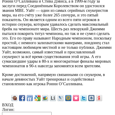
Ронни О’Салливана и Стива Дэвиса, а в 1999-м году за
заслуги перед Соединённым Королевством он удостоился
звания MBE. Уайт — один из самых серийных снукеристов
мира, на его счёту уже более 265 сенчури, и это пятый
показатель. Он является одним из всего пяти игроков в
истории снукера, которым удавалось сделать максимальный
брейк на чемпионате мира. Шесть раз леворукий Джимми
пытался покорить титул чемпиона, но так и не сумел сделать
это. Его по праву называют Народным чемпионом, поскольку
простой, с немного залихватскими манерами, лондонец стал
настоящим любимцем местной и не только публики. Джимми
Уайт, возможно, самый известный и прославленный
снукерист за всё время существования этой игры. А его
сумасшедшие удары в 80-х и многократные финалы мировых
чемпионатов в 90-х навсегда запомнятся всем зрителям.
Кроме достижений, напрямую связанными со снукером, в
начале девяностых Уайт тренировал и содействовал
становлению как игрока Ронни О’Салливана.
ВХОД
Логин: