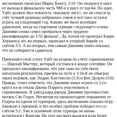
англичанин проиграл Марку Кингу, 3:10. Он оказался в шаге
от выхода в финальную часть ЧМ и в шаге от top-64. По идее,
Уайт должен был покинуть «высшую лигу», но он спасся за
счёт лучшей разницы набранных очков и всё-таки остался
играть на следующий год. Каково же было всеобщее
удивление, когда на стартовом турнире следующего сезона
Джимми снова сумел пробраться через трудную
квалификацию до 1/32 финала!.. Да, потом он проиграл Бэрри
Хоукинсу, но, во-первых, проиграл в упорной борьбе со
счётом 3:5. А во-вторых, тем самым Джимми опять показал,
что не собирается сдаваться.
Превзошёл свой успех Уайт на втором по счёту соревновании
— Шанхай Мастерс, который состоялся в конце сентября. Он
преодолел квалификацию, что уже само по себе было
неплохим результатом, причём на пути к 1/16-й он обыграл
таких игроков, как Эндрю Хиггинсон (5:3) и Кен Доэрти (5:0).
Правда, стоит отметить, что Джимми начал играть со 2-го
круга из-за отказа Джона Пэррота участвовать в
соревновании. В уайлд-кард раунде Джимми противостоял
китаец Сяо Годун. Несмотря на прошлогоднее поражение от
Годуна на одном из турниров, здесь англичанин показал игру,
близкую к прежней, и без особых проблем победил его со
счётом 5:2. Уже в основной сетке турнира он вновь
встретился с Кингом. На этот раз матч выдался куда более