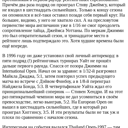
Причём два раза подряд он проиграл Стиву Джеймсу, который
не входил в шестнадцать сильнейших. Только к концу сезона
он опомнился и всё-таки оставил позади себя первый круг. На
большее, видимо, у него не хватило сил. А на пресловутом
первенстве мира англичанин уже в 1/16 не смог преодолеть
сопротивление тайца, Джеймса Уоттаны. По меркам Джимми
это был отвратительный сезон, и тринадцатое место в
рейтинге лишь подтверждало это. Хотя худшие времена были
ещё впереди.
В 1996 году он даже установил свой личный антирекорд: в
пяти подряд (!) рейтинговых турнирах Уайт не прошёл
дальше первого раунда. Спасся от позора Джимми на
International Open. Начал он за здравие: в 1/32-й разгромил
Майкла Джаджа, 5:1, затем повторил успех предыдущего
матча во встрече с Дэйвом Финбоу, а в 1/8-й переиграл
Найджела Бонда, 5:3. В четвертьфинале Уайта ждал его
принципиальнейший соперник — Стивен Хендри. И на этот
раз пятикратный чемпион мира не дал усомниться в своём
превосходстве, легко выиграв, 5:2. На European Open он
вышел в шестнадцать сильнейших, где в который раз
проиграл Хиггинсу, 3:5. И эти результаты были не так уж и
плохи по сравнению с началом сезона.
Интересным на события выдался Thailand Open-1997 — там