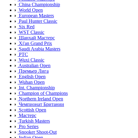
China Championship
World Open
European Masters
Paul Hunter Classic
Six Red
WST Classic
Шанхай Мастерс
Xi'an Grand Prix
Saudi Arabia Masters
PTC
Wuxi Classic
Australian Open
Премьер Лига
English Open
Wuhan Open
Int. Championship
Champion of Champions
Northern Ireland Open
Чемпионат Британии
Scottish Open
Мастерс
Turkish Masters
Pro Series
Snooker Shoot-Out
Indian Open