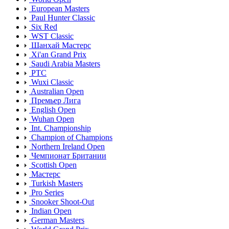
European Masters
Paul Hunter Classic
Six Red
WST Classic
Шанхай Мастерс
Xi'an Grand Prix
Saudi Arabia Masters
PTC
Wuxi Classic
Australian Open
Премьер Лига
English Open
Wuhan Open
Int. Championship
Champion of Champions
Northern Ireland Open
Чемпионат Британии
Scottish Open
Мастерс
Turkish Masters
Pro Series
Snooker Shoot-Out
Indian Open
German Masters