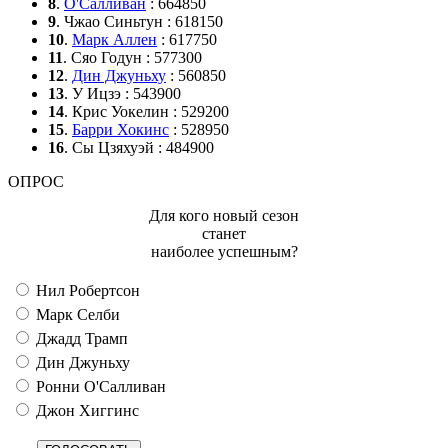
8
.
О'Салливан
: 664850
9
. Чжао Синьтун : 618150
10
.
Марк Аллен
: 617750
11
. Сяо Годун : 577300
12
.
Дин Джуньху
: 560850
13
. У Ицзэ : 543900
14
. Крис Уокелин : 529200
15
.
Барри Хокинс
: 528950
16
. Сы Цзяхуэй : 484900
ОПРОС
Для кого новый сезон
станет
наиболее успешным?
Нил Робертсон
Марк Селби
Джадд Трамп
Дин Джуньху
Ронни О'Салливан
Джон Хиггинс