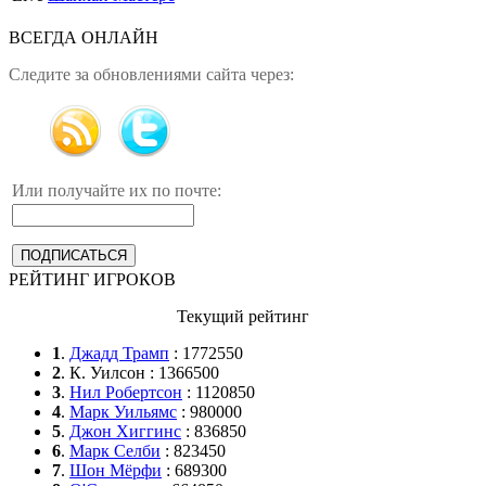
ВСЕГДА ОНЛАЙН
Следите за обновлениями сайта через:
Или получайте их по почте:
РЕЙТИНГ ИГРОКОВ
Текущий рейтинг
1
.
Джадд Трамп
: 1772550
2
. К. Уилсон : 1366500
3
.
Нил Робертсон
: 1120850
4
.
Марк Уильямс
: 980000
5
.
Джон Хиггинс
: 836850
6
.
Марк Селби
: 823450
7
.
Шон Мёрфи
: 689300