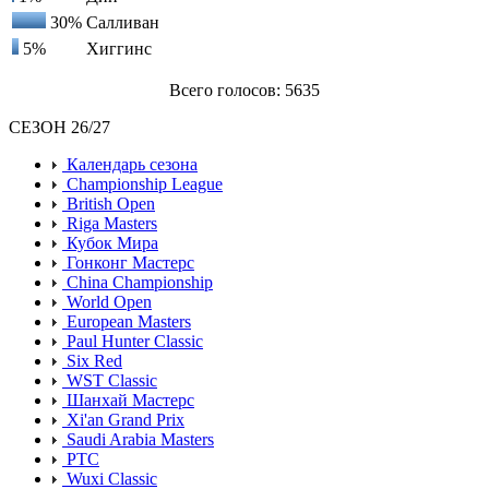
30%
Салливан
5%
Хиггинс
Всего голосов: 5635
СЕЗОН 26/27
Календарь сезона
Championship League
British Open
Riga Masters
Кубок Мира
Гонконг Мастерс
China Championship
World Open
European Masters
Paul Hunter Classic
Six Red
WST Classic
Шанхай Мастерс
Xi'an Grand Prix
Saudi Arabia Masters
PTC
Wuxi Classic