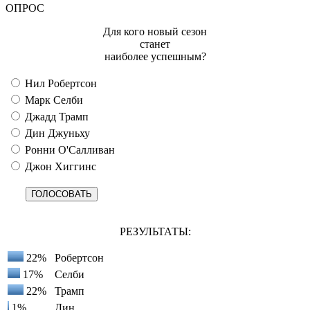
ОПРОС
Для кого новый сезон
станет
наиболее успешным?
Нил Робертсон
Марк Селби
Джадд Трамп
Дин Джуньху
Ронни О'Салливан
Джон Хиггинс
РЕЗУЛЬТАТЫ:
22%
Робертсон
17%
Селби
22%
Трамп
1%
Дин