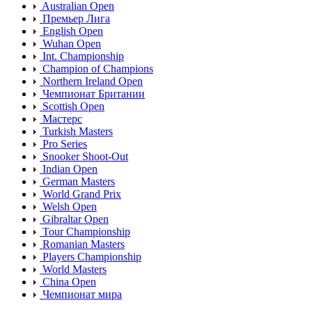
Australian Open
Премьер Лига
English Open
Wuhan Open
Int. Championship
Champion of Champions
Northern Ireland Open
Чемпионат Британии
Scottish Open
Мастерс
Turkish Masters
Pro Series
Snooker Shoot-Out
Indian Open
German Masters
World Grand Prix
Welsh Open
Gibraltar Open
Tour Championship
Romanian Masters
Players Championship
World Masters
China Open
Чемпионат мира