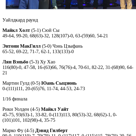
Уайлдкард раунд
Майкл Холт
(5-1) Сюй Сы
49-64, 99-20, 68(63)-32, 128(107)-0, 63-(59)60, 54-21
Энтони МакГилл
(5-0) Чэнь Цзыфань
65-52, 69-22, 71-7, 62-1, 133(133)-0
Лян Вэньбо
(5-3) Ху Хао
116(80)-0, 47-58, 16-(63)66, 76(76)-4, 70-61, 82-22, 31-(68)90, 64-
21
Мартин Гулд (0-5)
Юань Сыцзюнь
0-(111)111, 20-(65)76, 11-74, 44-53, 24-73
1/16 финала
Рики Уолден (4-5)
Майкл Уайт
45-75, 93(63)-1, 33-82, 0-(113)113, 80(53)-32, 68(62)-1, 0-
(101)101, 102(98)-4, 35-75
Марко Фу (4-5)
Дэвид Гилберт
99-0, 119(119)-7, 79(79)-11, 0-(117)117, 0-(115)115, 78(70)-29, 56-