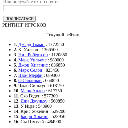
Или получайте их по почте:
РЕЙТИНГ ИГРОКОВ
Текущий рейтинг
1
.
Джадд Трамп
: 1772550
2
. К. Уилсон : 1366500
3
.
Нил Робертсон
: 1120850
4
.
Марк Уильямс
: 980000
5
.
Джон Хиггинс
: 836850
6
.
Марк Селби
: 823450
7
.
Шон Мёрфи
: 689300
8
.
О'Салливан
: 664850
9
. Чжао Синьтун : 618150
10
.
Марк Аллен
: 617750
11
. Сяо Годун : 577300
12
.
Дин Джуньху
: 560850
13
. У Ицзэ : 543900
14
. Крис Уокелин : 529200
15
.
Барри Хокинс
: 528950
16
. Сы Цзяхуэй : 484900