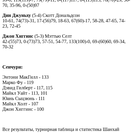
70, 35-96, 0-(50)97
Дин Джуньху
(5-4) Скотт Дональдсон
10-61, 74(73)-31, 17-(56)79, 18-63, 67(60)-17, 58-28, 47-65, 74-
23, 72-45
Джон Хиггинс
(5-3) Мэттью Селт
42-(55)73, 0-(73)73, 57-51, 54-77, 133(100)-0, 69-(60)60, 69-34,
70-32
Сенчури:
Энтони МакГилл - 133
Марко Фу - 119
Дэвид Гилберт - 117, 115
Майкл Уайт - 113, 101
Юань Сыцзюнь - 111
Майкл Холт - 107
Джон Хиггинс - 100
Все результаты, турнирная таблица и статистика Шанхай