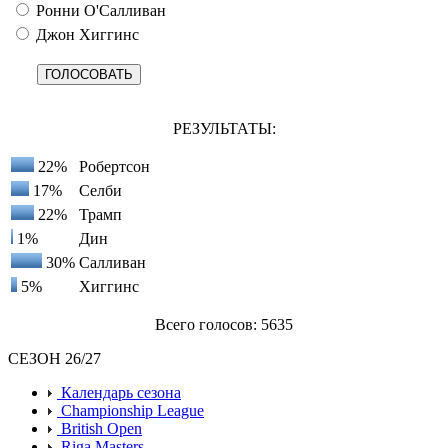
Ронни О'Салливан
Джон Хиггинс
РЕЗУЛЬТАТЫ:
22%
Робертсон
17%
Селби
22%
Трамп
1%
Дин
30%
Салливан
5%
Хиггинс
Всего голосов: 5635
СЕЗОН 26/27
Календарь сезона
Championship League
British Open
Riga Masters