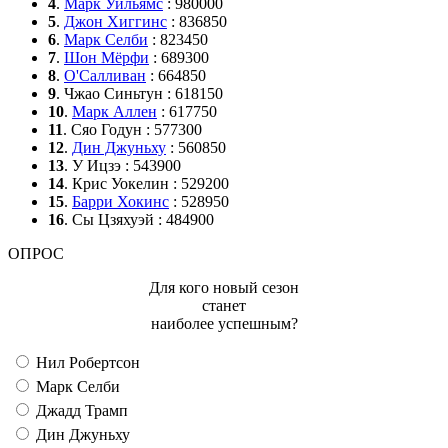
4
.
Марк Уильямс
: 980000
5
.
Джон Хиггинс
: 836850
6
.
Марк Селби
: 823450
7
.
Шон Мёрфи
: 689300
8
.
О'Салливан
: 664850
9
. Чжао Синьтун : 618150
10
.
Марк Аллен
: 617750
11
. Сяо Годун : 577300
12
.
Дин Джуньху
: 560850
13
. У Ицзэ : 543900
14
. Крис Уокелин : 529200
15
.
Барри Хокинс
: 528950
16
. Сы Цзяхуэй : 484900
ОПРОС
Для кого новый сезон
станет
наиболее успешным?
Нил Робертсон
Марк Селби
Джадд Трамп
Дин Джуньху