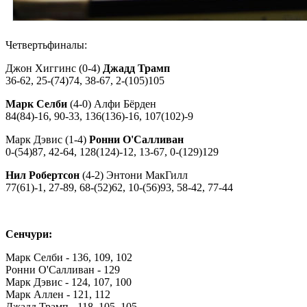
Четвертьфиналы:
Джон Хиггинс (0-4)
Джадд Трамп
36-62, 25-(74)74, 38-67, 2-(105)105
Марк Селби
(4-0) Алфи Бёрден
84(84)-16, 90-33, 136(136)-16, 107(102)-9
Марк Дэвис (1-4)
Ронни О'Салливан
0-(54)87, 42-64, 128(124)-12, 13-67, 0-(129)129
Нил Робертсон
(4-2) Энтони МакГилл
77(61)-1, 27-89, 68-(52)62, 10-(56)93, 58-42, 77-44
Сенчури:
Марк Селби - 136, 109, 102
Ронни О'Салливан - 129
Марк Дэвис - 124, 107, 100
Марк Аллен - 121, 112
Джадд Трамп - 118, 105, 105