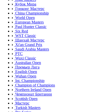
Кубок Мира
Гонконг Мастерс
China Championship
World Open
European Masters
Paul Hunter Classic
Six Red
WST Classic
Шанхай Мастерс
Xi'an Grand Prix
Saudi Arabia Masters
PTC
Wuxi Classic
Australian Open
Премьер Лига
English Open
Wuhan Open
Int. Championship
Champion of Champions
Northern Ireland Open
Чемпионат Британии
Scottish Open
Мастерс
Turkish Masters