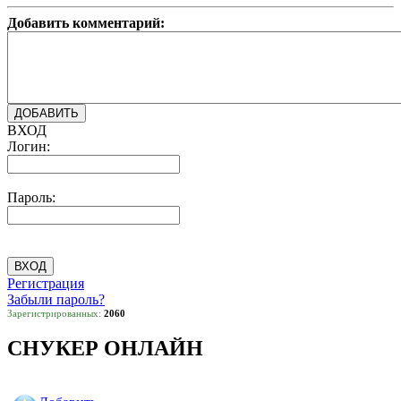
Добавить комментарий:
ВХОД
Логин:
Пароль:
Регистрация
Забыли пароль?
Зарегистрированных:
2060
СНУКЕР ОНЛАЙН