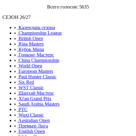
Всего голосов: 5635
СЕЗОН 26/27
Календарь сезона
Championship League
British Open
Riga Masters
Кубок Мира
Гонконг Мастерс
China Championship
World Open
European Masters
Paul Hunter Classic
Six Red
WST Classic
Шанхай Мастерс
Xi'an Grand Prix
Saudi Arabia Masters
PTC
Wuxi Classic
Australian Open
Премьер Лига
English Open