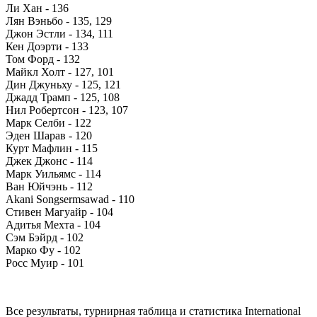
Ли Хан - 136
Лян Вэньбо - 135, 129
Джон Эстли - 134, 111
Кен Доэрти - 133
Том Форд - 132
Майкл Холт - 127, 101
Дин Джуньху - 125, 121
Джадд Трамп - 125, 108
Нил Робертсон - 123, 107
Марк Селби - 122
Эден Шарав - 120
Курт Мафлин - 115
Джек Джонс - 114
Марк Уильямс - 114
Ван Юйчэнь - 112
Akani Songsermsawad - 110
Стивен Магуайр - 104
Адитья Мехта - 104
Сэм Бэйрд - 102
Марко Фу - 102
Росс Муир - 101
Все результаты, турнирная таблица и статистика International