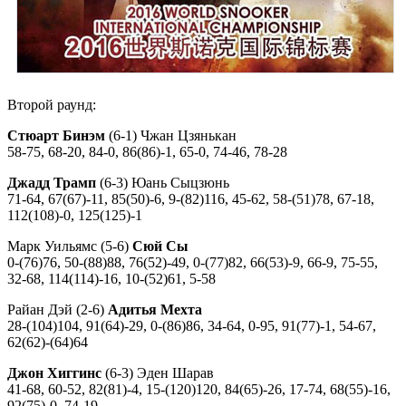
Второй раунд:
Стюарт Бинэм
(6-1) Чжан Цзянькан
58-75, 68-20, 84-0, 86(86)-1, 65-0, 74-46, 78-28
Джадд Трамп
(6-3) Юань Сыцзюнь
71-64, 67(67)-11, 85(50)-6, 9-(82)116, 45-62, 58-(51)78, 67-18,
112(108)-0, 125(125)-1
Марк Уильямс (5-6)
Сюй Сы
0-(76)76, 50-(88)88, 76(52)-49, 0-(77)82, 66(53)-9, 66-9, 75-55,
32-68, 114(114)-16, 10-(52)61, 5-58
Райан Дэй (2-6)
Адитья Мехта
28-(104)104, 91(64)-29, 0-(86)86, 34-64, 0-95, 91(77)-1, 54-67,
62(62)-(64)64
Джон Хиггинс
(6-3) Эден Шарав
41-68, 60-52, 82(81)-4, 15-(120)120, 84(65)-26, 17-74, 68(55)-16,
92(75)-0, 74-19