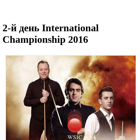
2-й день International
Championship 2016