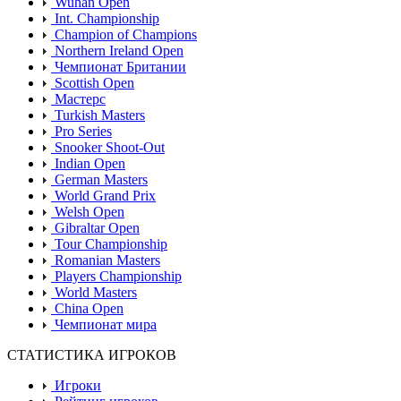
Wuhan Open
Int. Championship
Champion of Champions
Northern Ireland Open
Чемпионат Британии
Scottish Open
Мастерс
Turkish Masters
Pro Series
Snooker Shoot-Out
Indian Open
German Masters
World Grand Prix
Welsh Open
Gibraltar Open
Tour Championship
Romanian Masters
Players Championship
World Masters
China Open
Чемпионат мира
СТАТИСТИКА ИГРОКОВ
Игроки