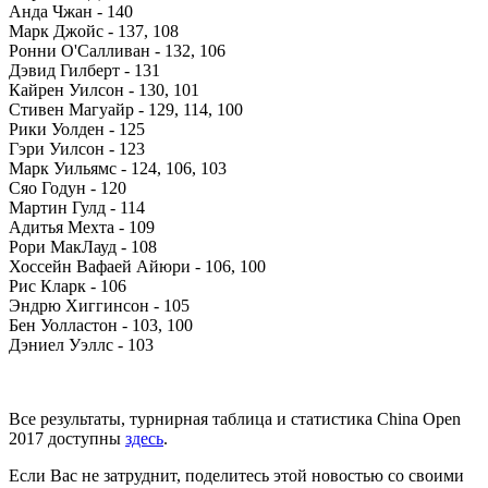
Анда Чжан - 140
Марк Джойс - 137, 108
Ронни О'Салливан - 132, 106
Дэвид Гилберт - 131
Кайрен Уилсон - 130, 101
Стивен Магуайр - 129, 114, 100
Рики Уолден - 125
Гэри Уилсон - 123
Марк Уильямс - 124, 106, 103
Сяо Годун - 120
Мартин Гулд - 114
Адитья Мехта - 109
Рори МакЛауд - 108
Хоссейн Вафаей Айюри - 106, 100
Рис Кларк - 106
Эндрю Хиггинсон - 105
Бен Уолластон - 103, 100
Дэниел Уэллс - 103
Все результаты, турнирная таблица и статистика China Open
2017 доступны
здесь
.
Если Вас не затруднит, поделитесь этой новостью со своими