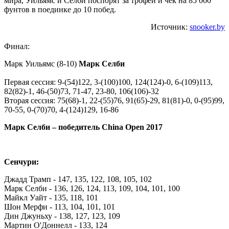
мира, Уильямс и Селби поспорят за трофей и чек на 85 000
фунтов в поединке до 10 побед.
Источник:
snooker.by
Финал:
Марк Уильямс (8-10)
Марк Селби
Первая сессия: 9-(54)122, 3-(100)100, 124(124)-0, 6-(109)113,
82(82)-1, 46-(50)73, 71-47, 23-80, 106(106)-32
Вторая сессия: 75(68)-1, 22-(55)76, 91(65)-29, 81(81)-0, 0-(95)99,
70-55, 0-(70)70, 4-(124)129, 16-86
Марк Селби – победитель China Open 2017
Сенчури:
Джадд Трамп - 147, 135, 122, 108, 105, 102
Марк Селби - 136, 126, 124, 113, 109, 104, 101, 100
Майкл Уайт - 135, 118, 101
Шон Мерфи - 113, 104, 101, 101
Дин Джуньху - 138, 127, 123, 109
Мартин О'Доннелл - 133, 124