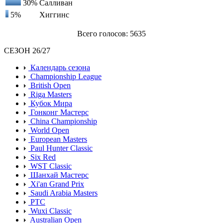
30%
Салливан
5%
Хиггинс
Всего голосов: 5635
СЕЗОН 26/27
Календарь сезона
Championship League
British Open
Riga Masters
Кубок Мира
Гонконг Мастерс
China Championship
World Open
European Masters
Paul Hunter Classic
Six Red
WST Classic
Шанхай Мастерс
Xi'an Grand Prix
Saudi Arabia Masters
PTC
Wuxi Classic
Australian Open