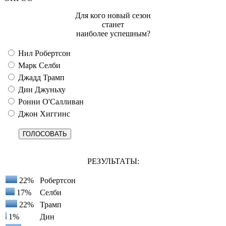
Для кого новый сезон
станет
наиболее успешным?
Нил Робертсон
Марк Селби
Джадд Трамп
Дин Джуньху
Ронни О'Салливан
Джон Хиггинс
РЕЗУЛЬТАТЫ:
22%
Робертсон
17%
Селби
22%
Трамп
1%
Дин