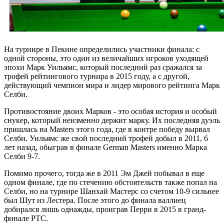
На турнире в Пекине определились участники финала: с
одной стороны, это один из величайших игроков уходящей
эпохи Марк Уильямс, который последний раз сражался за
трофей рейтингового турнира в 2015 году, а с другой,
действующий чемпион мира и лидер мирового рейтинга Марк
Селби.
Противостояние двоих Марков - это особая история и особый
снукер, который неизменно держит марку. Их последняя дуэль
пришлась на Masters этого года, где в контре победу вырвал
Селби. Уильямс же свой последний трофей добыл в 2011, 6
лет назад, обыграв в финале German Masters именно Марка
Селби 9-7.
Помимо прочего, тогда же в 2011 Эм Джей побывал в еще
одном финале, где по стечению обстоятельств также попал на
Селби, но на турнире Шанхай Мастерс со счетом 10-9 сильнее
был Шут из Лестера. После этого до финала валлиец
добирался лишь однажды, проиграв Перри в 2015 в гранд-
финале РТС.