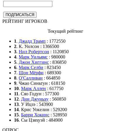
РЕЙТИНГ ИГРОКОВ
Текущий рейтинг
1
.
Джадд Трамп
: 1772550
2
. К. Уилсон : 1366500
3
.
Нил Робертсон
: 1120850
4
.
Марк Уильямс
: 980000
5
.
Джон Хиггинс
: 836850
6
.
Марк Селби
: 823450
7
.
Шон Мёрфи
: 689300
8
.
О'Салливан
: 664850
9
. Чжао Синьтун : 618150
10
.
Марк Аллен
: 617750
11
. Сяо Годун : 577300
12
.
Дин Джуньху
: 560850
13
. У Ицзэ : 543900
14
. Крис Уокелин : 529200
15
.
Барри Хокинс
: 528950
16
. Сы Цзяхуэй : 484900
ОПРОС