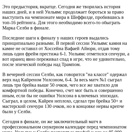
Это предыстория, вкратце. Сегодня же творилась история
наших дней, и в ней Уильямс продолжает бороться за право
выступить на чемпионате мира в Шеффилде, пробившись в
топ-16 рейтинга. Для этого необходимо всего-то обыграть
Марка Селби в финале.
Последние шаги к финалу у наших героев выдались
принципиально разными. В первой сессии Уильямс камня на
камне не оставил от Хоссейна Вафаей Айюри, отдав тому
лишь один фрейм престижа 6-1. Уильямс отметился сенчури, а
вот иранец явно переживал спад в игре, что не удивительно,
после эпической победы над Трампом.
В вечерней сессии Селби, как говорится "на классе" одержал
верх над Кайреном Уилсоном, 6-4. За весь матч №1 сыграл
лишь три брейка выше 50 очков, чего все же хватило для
комфортной победы. Конечно, счет мог быть и совершенно
иным, если бы не ошибки Уилсона в ключевых эпизодах.
Сыграл, в целом, Кайрен неплохо, сделал три брейка 50+ и
мастерский сенчури 130 очков, но в концовке нервы крепче
были у Селби.
Сегодня в финале, он же заключительный матч в
профессиональном снукерном календаре перед чемпионатом