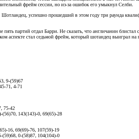
чительный фрейм сессии, но из-за ошибок его умыкнул Селби.
 Шотландец, успешно прошедший в этом году три раунда квалиф
 пять партий отдал Барри. Не сказать, что англичанин блистал 
м аспекте стал седьмой фрейм, который шотандец выиграл на п
63, 9-(59)67
 45-71, 4-71
7, 75-42
)-(56)70, 143(143)-0, 69(65)-28
(65)-16, 69(69)-76, 107(59)-19
5-(59)68, 0-(58)87, 104(104)-0