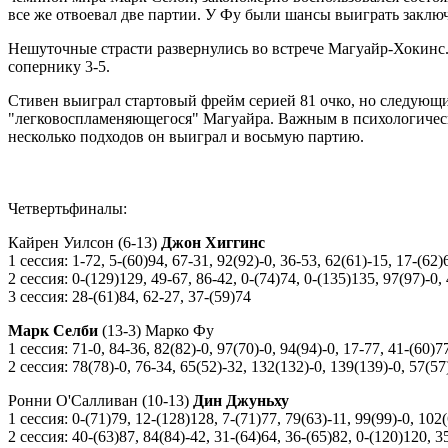
все же отвоевал две партии. У Фу были шансы выиграть заклю
Нешуточные страсти развернулись во встрече Магуайр-Хокинс.
сопернику 3-5.
Стивен выиграл стартовый фрейм серией 81 очко, но следующие
"легковоспламеняющегося" Магуайра. Важным в психологическо
несколько подходов он выиграл и восьмую партию.
Четвертьфиналы:
Кайрен Уилсон (6-13)
Джон Хиггинс
1 сессия: 1-72, 5-(60)94, 67-31, 92(92)-0, 36-53, 62(61)-15, 17-(62)
2 сессия: 0-(129)129, 49-67, 86-42, 0-(74)74, 0-(135)135, 97(97)-0,
3 сессия: 28-(61)84, 62-27, 37-(59)74
Марк Селби
(13-3) Марко Фу
1 сессия: 71-0, 84-36, 82(82)-0, 97(70)-0, 94(94)-0, 17-77, 41-(60)7
2 сессия: 78(78)-0, 76-34, 65(52)-32, 132(132)-0, 139(139)-0, 57(57
Ронни О'Салливан (10-13)
Дин Джуньху
1 сессия: 0-(71)79, 12-(128)128, 7-(71)77, 79(63)-11, 99(99)-0, 102
2 сессия: 40-(63)87, 84(84)-42, 31-(64)64, 36-(65)82, 0-(120)120, 3