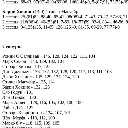
3 сессия: 68-43, 97(97)-0, 0-(69)96, 146(146)-0, 5-(87)91, 73(73)-(
Барри Хокинс
(13-9) Стивен Магуайр
1 сессия: 25-(81)82, 88-40, 65-41, 98(98)-4, 71-43, 79-27, 57-68, 2
2 сессия: 116(86)-0, 40-(53)81, 7-69, 18-(57)59, 93-4, 83-4, 46-56, 
3 сессия: 0-(135)135, 11-65, 126(126)-0, 81-35, 69-29, 77(77)-0
Сенчури:
Ронни О'Салливан - 146, 128, 124, 122, 111, 104
Марк Селби - 143, 139, 132, 101
Стюарт Бинэм - 137, 122
Дин Джуньху - 136, 132, 132, 128, 120, 117, 113, 111, 103
Джон Хиггинс - 135, 129, 127, 124, 120
Стивен Магуайр - 135, 114
Барри Хокинс - 132, 126
Сяо Годун - 131
Лян Вэньбо - 130
Марк Аллен - 129, 116, 105, 102, 100, 100
Райан Дэй - 125
Стюарт Кэррингтон - 124, 107, 101
Шон Мерфи - 118, 112, 109
Марко Фу - 118, 115, 109, 105