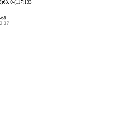
63)63, 0-(117)133
1-66
83-37