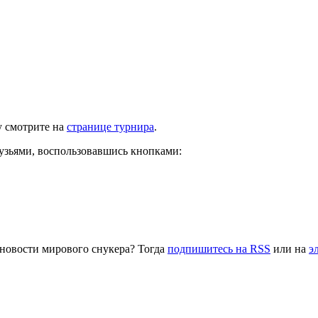
у смотрите на
странице турнира
.
рузьями, воспользовавшись кнопками:
 новости мирового снукера? Тогда
подпишитесь на RSS
или на
э