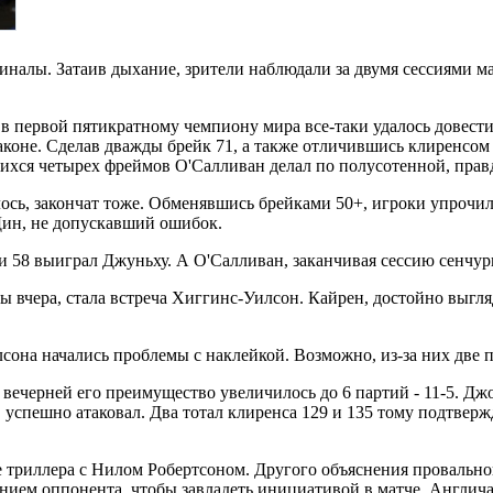
иналы. Затаив дыхание, зрители наблюдали за двумя сессиями 
 в первой пятикратному чемпиону мира все-таки удалось довести
раконе. Сделав дважды брейк 71, а также отличившись клиренсом 
хся четырех фреймов О'Салливан делал по полусотенной, правда
ось, закончат тоже. Обменявшись брейками 50+, игроки упрочили
 Дин, не допускавший ошибок.
 и 58 выиграл Джуньху. А О'Салливан, заканчивая сессию сенчури
 вчера, стала встреча Хиггинс-Уилсон. Кайрен, достойно выгля
она начались проблемы с наклейкой. Возможно, из-за них две п
 в вечерней его преимущество увеличилось до 6 партий - 11-5. Д
успешно атаковал. Два тотал клиренса 129 и 135 тому подтверж
 триллера с Нилом Робертсоном. Другого объяснения провальной
ием оппонента, чтобы завладеть инициативой в матче. Англичани