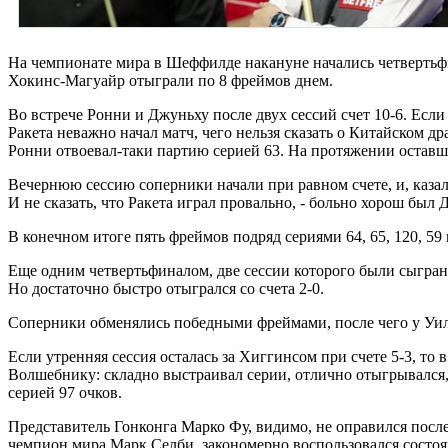
На чемпионате мира в Шеффилде накануне начались четвертьф
Хокинс-Магуайр отыграли по 8 фреймов днем.
Во встрече Ронни и Джуньху после двух сессий счет 10-6. Если
Ракета неважно начал матч, чего нельзя сказать о Китайском д
Ронни отвоевал-таки партию серией 63. На протяжении оставши
Вечернюю сессию соперники начали при равном счете, и, казал
И не сказать, что Ракета играл провально, - больно хорош был
В конечном итоге пять фреймов подряд сериями 64, 65, 120, 59
Еще одним четвертьфиналом, две сессии которого были сыграны
Но достаточно быстро отыгрался со счета 2-0.
Соперники обменялись победными фреймами, после чего у Уилс
Если утренняя сессия осталась за Хиггинсом при счете 5-3, то
Волшебнику: складно выстраивал серии, отлично отыгрывался, 
серией 97 очков.
Представитель Гонконга Марко Фу, видимо, не оправился после
чемпион мира Марк Селби, закономерно воспользовался состоян