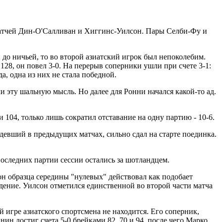
матчей Дин-О'Салливан и Хиггинс-Уилсон. Пары Селби-Фу и
 до ничьей, то во второй азиатский игрок был непоколебим.
128, он повел 3-0. На перерыв соперники ушли при счете 3-1:
, одна из них не стала победной.
 эту шальную мысль. Но далее для Ронни начался какой-то ад.
 104, только лишь сократил отставание на одну партию - 10-6.
девший в предыдущих матчах, сильно сдал на старте поединка.
оследних партии сессии остались за шотландцем.
жон образца середины "нулевых" действовал как подобает
дение. Уилсон отметился единственной во второй части матча
 игре азиатского спортсмена не находится. Его соперник,
н достиг счета 5-0 брейками 82, 70 и 94, после чего Марко