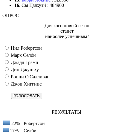
16
. Сы Цзяхуэй : 484900
ОПРОС
Для кого новый сезон
станет
наиболее успешным?
Нил Робертсон
Марк Селби
Джадд Трамп
Дин Джуньху
Ронни О'Салливан
Джон Хиггинс
РЕЗУЛЬТАТЫ:
22%
Робертсон
17%
Селби