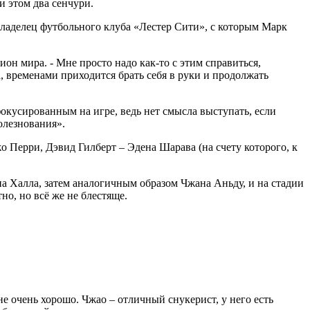
и этом два сенчури.
владелец футбольного клуба «Лестер Сити», с которым Марк
ион мира. - Мне просто надо как-то с этим справиться,
а, временами приходится брать себя в руки и продолжать
фокусированным на игре, ведь нет смысла выступать, если
олезнования».
 Перри, Дэвид Гилберт – Эдена Шарава (на счету которого, к
на Халла, затем аналогичным образом Чжана Аньду, и на стадии
но, но всё же не блестяще.
не очень хорошо. Чжао – отличный снукерист, у него есть