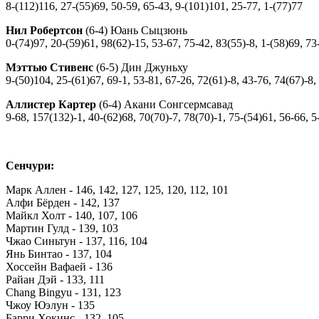
8-(112)116, 27-(55)69, 50-59, 65-43, 9-(101)101, 25-77, 1-(77)77
Нил Робертсон
(6-4) Юань Сыцзюнь
0-(74)97, 20-(59)61, 98(62)-15, 53-67, 75-42, 83(55)-8, 1-(58)69, 7
Мэттью Стивенс
(6-5) Дин Джуньху
9-(50)104, 25-(61)67, 69-1, 53-81, 67-26, 72(61)-8, 43-76, 74(67)-8,
Аллистер Картер
(6-4) Акани Сонгсермсавад
9-68, 157(132)-1, 40-(62)68, 70(70)-7, 78(70)-1, 75-(54)61, 56-66, 
Сенчури:
Марк Аллен - 146, 142, 127, 125, 120, 112, 101
Алфи Бёрден - 142, 137
Майкл Холт - 140, 107, 106
Мартин Гулд - 139, 103
Чжао Синьтун - 137, 116, 104
Янь Бинтао - 137, 104
Хоссейн Вафаей - 136
Райан Дэй - 133, 111
Chang Bingyu - 131, 123
Чжоу Юэлун - 135
Барри Хокинс - 132, 105