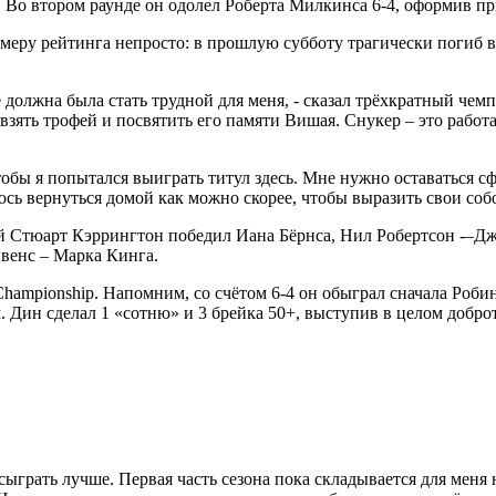
 Во втором раунде он одолел Роберта Милкинса 6-4, оформив пр
омеру рейтинга непросто: в прошлую субботу трагически погиб 
 должна была стать трудной для меня, - сказал трёхкратный чемп
 взять трофей и посвятить его памяти Вишая. Снукер – это работ
тобы я попытался выиграть титул здесь. Мне нужно оставаться с
аюсь вернуться домой как можно скорее, чтобы выразить свои соб
й Стюарт Кэррингтон победил Иана Бёрнса, Нил Робертсон -–Джо
ивенс – Марка Кинга.
Championship. Напомним, со счётом 6-4 он обыграл сначала Роби
. Дин сделал 1 «сотню» и 3 брейка 50+, выступив в целом доброт
 сыграть лучше. Первая часть сезона пока складывается для меня 