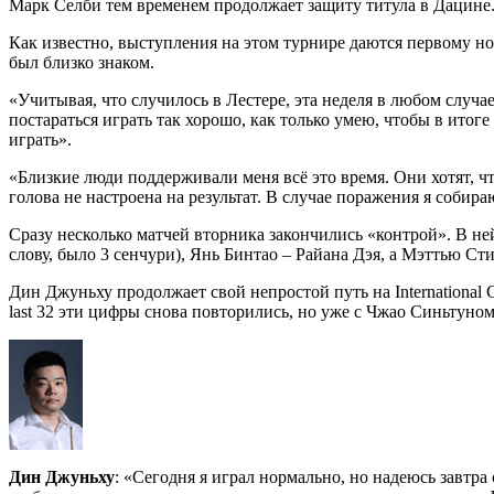
Марк Селби тем временем продолжает защиту титула в Дацине.
Как известно, выступления на этом турнире даются первому н
был близко знаком.
«Учитывая, что случилось в Лестере, эта неделя в любом случае
постараться играть так хорошо, как только умею, чтобы в итоге
играть».
«Близкие люди поддерживали меня всё это время. Они хотят, ч
голова не настроена на результат. В случае поражения я собир
Сразу несколько матчей вторника закончились «контрой». В не
слову, было 3 сенчури), Янь Бинтао – Райана Дэя, а Мэттью Ст
Дин Джуньху продолжает свой непростой путь на International 
last 32 эти цифры снова повторились, но уже с Чжао Синьтуном
Дин Джуньху
: «Сегодня я играл нормально, но надеюсь завтра