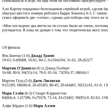
стабильность в игре, но при этом он постоянно прогрессирует.
Али Картер порадовал болельщиков серийной игрой, сделав брей
обыграл шестого номера рейтинга Барри Хокинса 6-3. С таким 
сумел оформить две «сотни», однако для победы ему этого не хв
«Мои последние два матча на тв-столах были не очень, поэтому
улучшается. Я пока не думаю о том, что теоретически могу попа
1/8 финала:
Янь Бинтао (1-6)
Джадд Трамп
19-63, 0-(68)68, 16-61, 84-1, 0-(104)104, 31-62, 28-(62)77
Мартин О'Доннелл
(6-1) Дэвид Гилберт
16-68, 80-6, 94(55)-14, 78-0, 65-34, 73(59)-37, 68(64)-1
Мартин Гулд (5-6)
Джек Лисовски
9-(51)95, 68(68)-8, 26-(93)93, 80-45, 20-(64)83, 56(52)-61, 61-0, 1
Марк Селби
(6-3) Стюарт Кэррингтон
84(84)-4, 1-(57)96, 0-(70)78, 73-14, 43-(54)62, 90(85)-0, 82-63, 119
Алфи Бёрден (1-6)
Марк Аллен