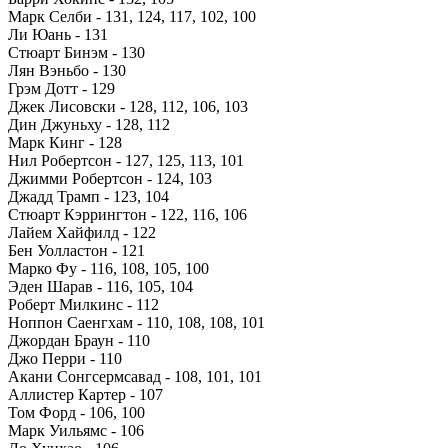
Марк Селби - 131, 124, 117, 102, 100
Ли Юань - 131
Стюарт Бинэм - 130
Лян Вэньбо - 130
Грэм Дотт - 129
Джек Лисовски - 128, 112, 106, 103
Дин Джуньху - 128, 112
Марк Кинг - 128
Нил Робертсон - 127, 125, 113, 101
Джимми Робертсон - 124, 103
Джадд Трамп - 123, 104
Стюарт Кэррингтон - 122, 116, 106
Лайем Хайфилд - 122
Бен Уолластон - 121
Марко Фу - 116, 108, 105, 100
Эден Шарав - 116, 105, 104
Роберт Милкинс - 112
Ноппон Саенгхам - 110, 108, 108, 101
Джордан Браун - 110
Джо Перри - 110
Акани Сонгсермсавад - 108, 101, 101
Аллистер Картер - 107
Том Форд - 106, 100
Марк Уильямс - 106