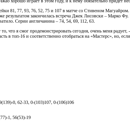
 Чжао хорошо играет в этом году, и к нему обязательно придёт н
ки 81, 77, 93, 76, 52, 75 и 107 в матче со Стивеном Магуайром.
же результатом закончилась встреча Джек Лисовски – Марко Фу. П
атило. Серии англичанина – 74, 54, 69, 112, 63.
 то, что я смог продемонстрировать сегодня, очень меня радует,
сть в топ-16 и соответственно отобраться на «Мастерс», но, если 
39(139)-0, 62-33, 0-(103)107, 0-(106)106
(77)-1, 56(53)-19