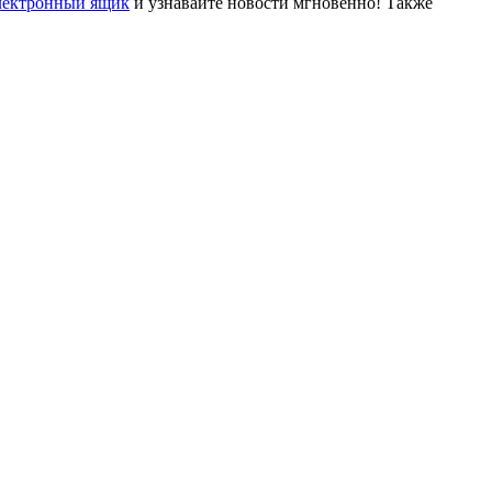
лектронный ящик
и узнавайте новости мгновенно! Также