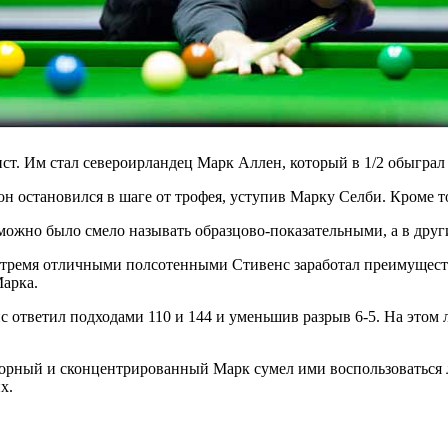
т. Им стал североирландец Марк Аллен, который в 1/2 обыграл 
н остановился в шаге от трофея, уступив Марку Селби. Кроме то
можно было смело называть образцово-показательными, а в друг
 тремя отличными полсотенными Стивенс заработал преимущество.
Марка.
 ответил подходами 110 и 144 и уменьшив разрыв 6-5. На этом л
орный и сконцентрированный Марк сумел ими воспользоваться лу
х.