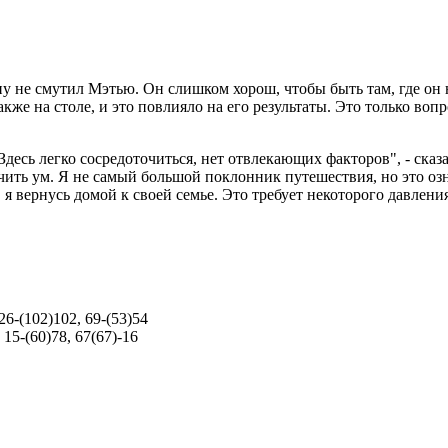
у не смутил Мэтью. Он слишком хорош, чтобы быть там, где он 
также на столе, и это повлияло на его результаты. Это только во
сь легко сосредоточиться, нет отвлекающих факторов", - сказал
чить ум. Я не самый большой поклонник путешествия, но это оз
 я вернусь домой к своей семье. Это требует некоторого давления
 26-(102)102, 69-(53)54
, 15-(60)78, 67(67)-16