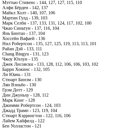
Мэттью Стивенс - 144, 127, 127, 115, 110
Алфи Бёрден - 142, 137
Майкл Холт - 140, 107, 106
Мартин Гулд - 139, 103
Марк Селби - 137, 133, 131, 124, 117, 102, 100
Чжао Синьтун - 137, 116, 104
Янь Бинтао - 137, 104
Хоссейн Вафаей - 136
Нил Робертсон - 135, 127, 125, 119, 113, 113, 101
Райан Дэй - 133, 111
Chang Bingyu - 131, 123
Чжоу Юэлун - 135
Джек Лисовски - 133, 128, 112, 106, 106, 103, 102
Барри Хокинс - 132, 105
Ли Юань - 131
Стюарт Бинэм - 130
Лян Вэньбо - 130
Грэм Дотт - 129
Дин Джуньху - 128, 112
Марк Кинг - 128
Джимми Робертсон - 124, 103
Джадд Трамп - 123, 119, 104
Стюарт Кэррингтон - 122, 116, 106
Лайем Хайфилд - 122
Бен Уолластон - 121