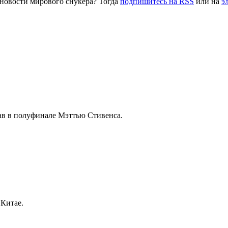
 новости мирового снукера? Тогда
подпишитесь на RSS
или на
э
рав в полуфинале Мэттью Стивенса.
 Китае.