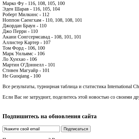
Марко Фу - 116, 108, 105, 100
Эден Шарав - 116, 105, 104
Роберт Милкинс - 112
Ноппон Саенгхам - 110, 108, 108, 101
Джордан Браун - 110
Джо Перри - 110
Акани Сонгсермсавад - 108, 101, 101
Аллистер Картер - 107
Том Форд - 106, 100
Марк Уильямс - 106
Ло Хунхао - 106
Мартин О'Доннелл - 101
Стивен Магуайр - 101
He Guoqiang - 100
Все результаты, турнирная таблица и статистика International 
Если Вас не затруднит, поделитесь этой новостью со своими д
Подпишитесь на обновления сайта
Подписаться