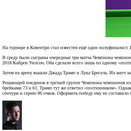
На турнире в Ковентри стал известен ещё один полуфиналист. 
В среду были сыграны очередные три матча Чемпиона чемпионо
2018 Кайрен Уилсон. Оба сделали всего лишь по одному «полти
Затем на арену вышли Джадд Трамп и Лука Бресель. Их матч за
Решающий поединок в третьей группе Чемпиона чемпионов изнач
брейками 73 и 61, Трамп тут же ответил «полтинником». Однак
сенчури и серию 96 очков. Оформить победу ему не составило т