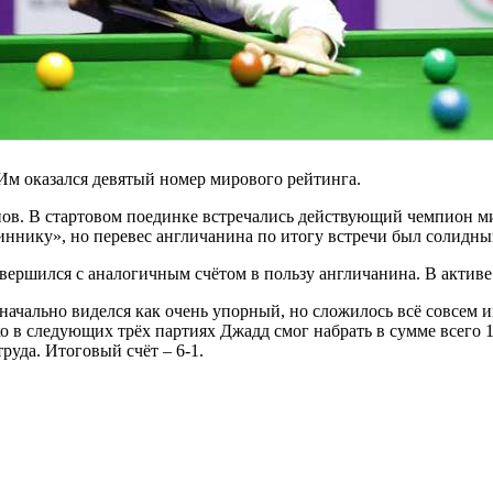
Им оказался девятый номер мирового рейтинга.
в. В стартовом поединке встречались действующий чемпион мира
ннику», но перевес англичанина по итогу встречи был солидным
вершился с аналогичным счётом в пользу англичанина. В активе 
ально виделся как очень упорный, но сложилось всё совсем ина
о в следующих трёх партиях Джадд смог набрать в сумме всего 1
руда. Итоговый счёт – 6-1.