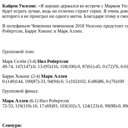
Кайрен Уилсонс
: «Я хорошо держался во встрече с Марком Уи
будет играть лучше, ведь он отлично строит серии. Я очень д
которого я не проиграл ни одного матча. Благодаря этому я с
В полуфинале Чемпиона чемпионов 2018 Уилсону предстоит сыг
Робертсон, Барри Хокинс и Марк Аллен.
Групповой этап:
Марк Селби (3-4)
Нил Робертсон
49-74, 147(147)-0, 13-(95)116, 118(100)-0, 87(61)-45, 0-(72)76, 6-6
Барри Хокинс (2-4)
Марк Аллен
0-(140)144, 100(87)-33, 94(94)-0, 5-(102)102, 6-(86)86, 0-(76)100
Групповой финал:
Марк Аллен
(6-1) Нил Робертсон
72-53, 119(119)-16, 17-(69)93, 103(102)-5, 124(123)-6, 99(98)-0, 89
Сенчури: