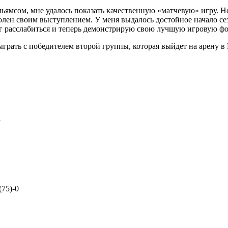
льямсом, мне удалось показать качественную «матчевую» игру. Н
оволен своим выступлением. У меня выдалось достойное начало с
мог расслабиться и теперь демонстрирую свою лучшую игровую ф
рать с победителем второй группы, которая выйдет на арену в 
1
(75)-0