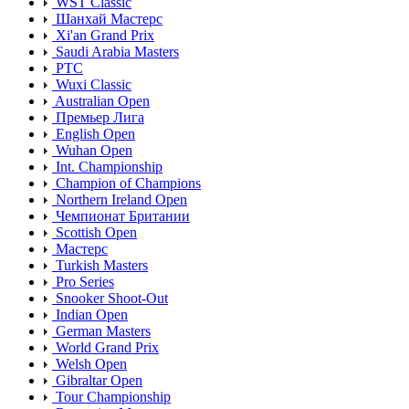
WST Classic
Шанхай Мастерс
Xi'an Grand Prix
Saudi Arabia Masters
PTC
Wuxi Classic
Australian Open
Премьер Лига
English Open
Wuhan Open
Int. Championship
Champion of Champions
Northern Ireland Open
Чемпионат Британии
Scottish Open
Мастерс
Turkish Masters
Pro Series
Snooker Shoot-Out
Indian Open
German Masters
World Grand Prix
Welsh Open
Gibraltar Open
Tour Championship