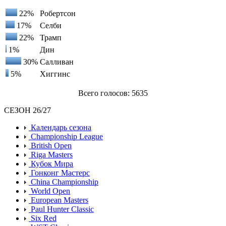
22%
Робертсон
17%
Селби
22%
Трамп
1%
Дин
30%
Салливан
5%
Хиггинс
Всего голосов: 5635
СЕЗОН 26/27
Календарь сезона
Championship League
British Open
Riga Masters
Кубок Мира
Гонконг Мастерс
China Championship
World Open
European Masters
Paul Hunter Classic
Six Red