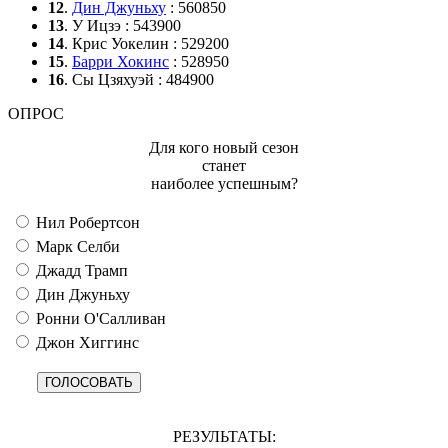
12
.
Дин Джуньху
: 560850
13
. У Ицзэ : 543900
14
. Крис Уокелин : 529200
15
.
Барри Хокинс
: 528950
16
. Сы Цзяхуэй : 484900
ОПРОС
Для кого новый сезон
станет
наиболее успешным?
Нил Робертсон
Марк Селби
Джадд Трамп
Дин Джуньху
Ронни О'Салливан
Джон Хиггинс
РЕЗУЛЬТАТЫ: