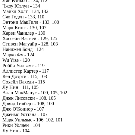
Лян Вэньбо - 134, 112
Чжоу Юэлун - 134
Майкл Холт - 134, 132
Сяо Годун - 133, 110
Энтони МакГилл - 133, 100
Марк Кинг - 130, 107
Харви Чандлер - 130
Хоссейн Вафаей - 129, 125
Стивен Магуайр - 128, 103
Найджел Бонд - 124
Марко Фу - 124
Wu Yize - 120
Робби Уильямс - 119
Аллистер Картер - 117
Кен Доэрти - 115, 103
Сохейл Вахеди - 115
Лу Нин - 111, 105
Алан МакМанус - 109, 105, 102
Джек Лисовски - 108, 105
Дэвид Гилберт - 108, 100
Джо О'Коннор - 107
Джеймс Уоттана - 107
Марк Уильямс - 106, 102, 101
Рики Уолден - 104
Лу Нин - 104