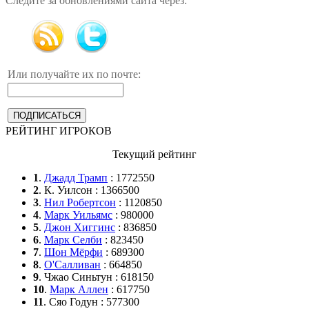
Следите за обновлениями сайта через:
Или получайте их по почте:
РЕЙТИНГ ИГРОКОВ
Текущий рейтинг
1
.
Джадд Трамп
: 1772550
2
. К. Уилсон : 1366500
3
.
Нил Робертсон
: 1120850
4
.
Марк Уильямс
: 980000
5
.
Джон Хиггинс
: 836850
6
.
Марк Селби
: 823450
7
.
Шон Мёрфи
: 689300
8
.
О'Салливан
: 664850
9
. Чжао Синьтун : 618150
10
.
Марк Аллен
: 617750
11
. Сяо Годун : 577300