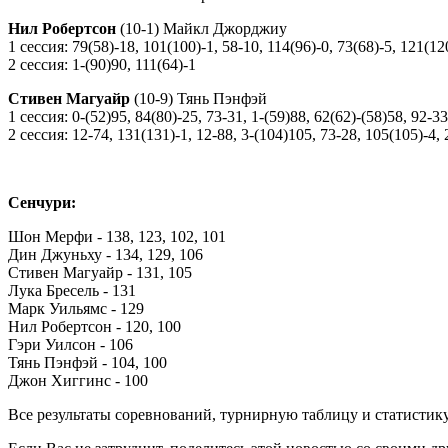
Нил Робертсон
(10-1) Майкл Джорджиу
1 сессия: 79(58)-18, 101(100)-1, 58-10, 114(96)-0, 73(68)-5, 121(12
2 сессия: 1-(90)90, 111(64)-1
Стивен Магуайр
(10-9) Тянь Пэнфэй
1 сессия: 0-(52)95, 84(80)-25, 73-31, 1-(59)88, 62(62)-(58)58, 92-33
2 сессия: 12-74, 131(131)-1, 12-88, 3-(104)105, 73-28, 105(105)-4, 
Сенчури:
Шон Мерфи - 138, 123, 102, 101
Дин Джуньху - 134, 129, 106
Стивен Магуайр - 131, 105
Лука Бресель - 131
Марк Уильямс - 129
Нил Робертсон - 120, 100
Гэри Уилсон - 106
Тянь Пэнфэй - 104, 100
Джон Хиггинс - 100
Все результаты соревнований, турнирную таблицу и статистик