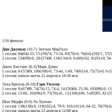
1/16 финала:
Дин Джуньху
(10-7) Энтони МакГилл
1 сессия: 84(64)-33, 13-(59)74, 73-54, 83(70)-0, 76(64)-(59)71, 57(
2 сессия: 134(99)-0, 29-(57)68, 134(134)-0, 0-(69)102, 91(91)-0, 56
Джон Хиггинс (6-3) Марк Дэвис
1 сессия: 0-(57)69, 100(100)-0, 73-44, 1-69, 74(61)-0, 75(75)-0, 0-(
2 сессия: начало матча 22 апреля в 16:30 мск
Лука Бресель (9-10)
Гэри Уилсон
1 сессия: 9-(67)89, 74(74)-15, 74-4, 14-(50)84, 25-56, 103(88)-9, 1
2 сессия: 15-66, 102(96)-9, 75(70)-41, 13-(106)106, 5-(85)95, 42-(5
Шон Мерфи (9-0) Ло Хунхао
1 сессия: 138(138)-0, 119(102)-4, 79-9, 101(101)-0, 64-32, 76(76)-0
2 сессия: начало матча 22 апреля в 12:00 мск