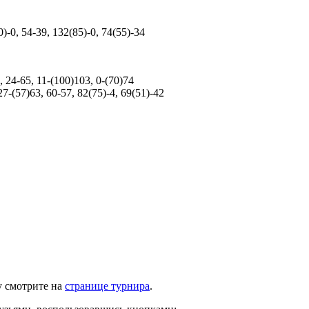
0)-0, 54-39, 132(85)-0, 74(55)-34
, 24-65, 11-(100)103, 0-(70)74
27-(57)63, 60-57, 82(75)-4, 69(51)-42
у смотрите на
странице турнира
.