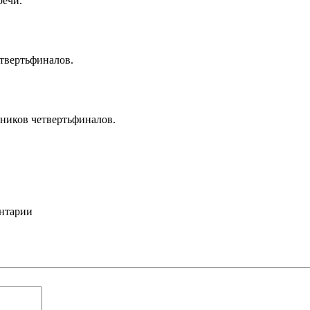
речи.
етвертьфиналов.
тников четвертьфиналов.
ентарии