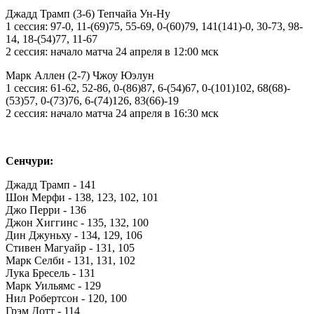
Джадд Трамп (3-6) Тепчайа Ун-Ну
1 сессия: 97-0, 11-(69)75, 55-69, 0-(60)79, 141(141)-0, 30-73, 98-
14, 18-(54)77, 11-67
2 сессия: начало матча 24 апреля в 12:00 мск
Марк Аллен (2-7) Чжоу Юэлун
1 сессия: 61-62, 52-86, 0-(86)87, 6-(54)67, 0-(101)102, 68(68)-
(53)57, 0-(73)76, 6-(74)126, 83(66)-19
2 сессия: начало матча 24 апреля в 16:30 мск
Сенчури:
Джадд Трамп - 141
Шон Мерфи - 138, 123, 102, 101
Джо Перри - 136
Джон Хиггинс - 135, 132, 100
Дин Джуньху - 134, 129, 106
Стивен Магуайр - 131, 105
Марк Селби - 131, 131, 102
Лука Бресель - 131
Марк Уильямс - 129
Нил Робертсон - 120, 100
Грэм Дотт - 114