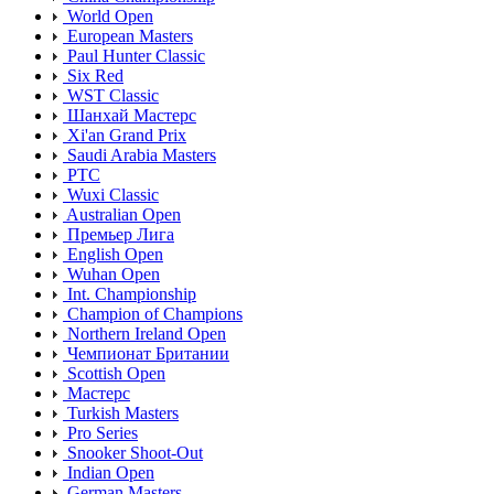
World Open
European Masters
Paul Hunter Classic
Six Red
WST Classic
Шанхай Мастерс
Xi'an Grand Prix
Saudi Arabia Masters
PTC
Wuxi Classic
Australian Open
Премьер Лига
English Open
Wuhan Open
Int. Championship
Champion of Champions
Northern Ireland Open
Чемпионат Британии
Scottish Open
Мастерс
Turkish Masters
Pro Series
Snooker Shoot-Out
Indian Open
German Masters