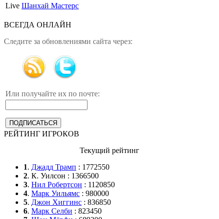
Live
Шанхай Мастерс
ВСЕГДА ОНЛАЙН
Следите за обновлениями сайта через:
Или получайте их по почте:
РЕЙТИНГ ИГРОКОВ
Текущий рейтинг
1
.
Джадд Трамп
: 1772550
2
. К. Уилсон : 1366500
3
.
Нил Робертсон
: 1120850
4
.
Марк Уильямс
: 980000
5
.
Джон Хиггинс
: 836850
6
.
Марк Селби
: 823450