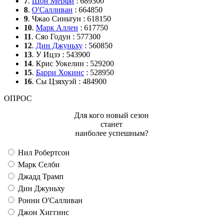
7
.
Шон Мёрфи
: 689300
8
.
О'Салливан
: 664850
9
. Чжао Синьтун : 618150
10
.
Марк Аллен
: 617750
11
. Сяо Годун : 577300
12
.
Дин Джуньху
: 560850
13
. У Ицзэ : 543900
14
. Крис Уокелин : 529200
15
.
Барри Хокинс
: 528950
16
. Сы Цзяхуэй : 484900
ОПРОС
Для кого новый сезон
станет
наиболее успешным?
Нил Робертсон
Марк Селби
Джадд Трамп
Дин Джуньху
Ронни О'Салливан
Джон Хиггинс