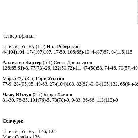
Четвертьфинал:
Тепчайа Ун-Ну (1-5)
Нил Робертсон
4-(104)104, 17-(107)107, 17-59, 106(66)-10, 4-(87)87, 0-(115)115
Аллистер Картер
(5-1) Скотт Дональдсон
126(65,61)-8, 77(73)-26, 122(50,72)-11, 47-(58)58, 74-46, 70(57)-40
Марко Фу (3-5)
Гэри Уилсон
77-9, 28-(95)95, 49-63, 27-(104)108, 82(82)-0, 0-(105)132, 65(64)-3
Чжоу Юэлун
(5-2) Барри Хокинс
81-30, 78-35, 101(76)-5, 78(78)-0, 9-83, 36-66, 113(113)-0
Сенчури:
Тепчайа Ун-Ну - 146, 124
Марк Селби - 136