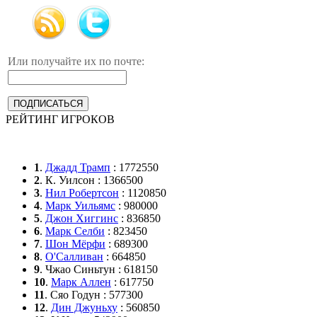
Или получайте их по почте:
РЕЙТИНГ ИГРОКОВ
1
.
Джадд Трамп
: 1772550
2
. К. Уилсон : 1366500
3
.
Нил Робертсон
: 1120850
4
.
Марк Уильямс
: 980000
5
.
Джон Хиггинс
: 836850
6
.
Марк Селби
: 823450
7
.
Шон Мёрфи
: 689300
8
.
О'Салливан
: 664850
9
. Чжао Синьтун : 618150
10
.
Марк Аллен
: 617750
11
. Сяо Годун : 577300
12
.
Дин Джуньху
: 560850