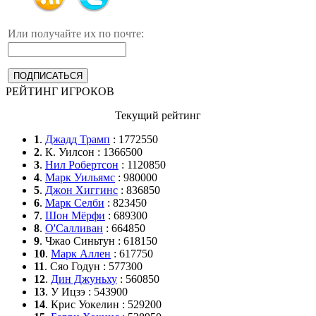
Или получайте их по почте:
РЕЙТИНГ ИГРОКОВ
Текущий рейтинг
1
.
Джадд Трамп
: 1772550
2
. К. Уилсон : 1366500
3
.
Нил Робертсон
: 1120850
4
.
Марк Уильямс
: 980000
5
.
Джон Хиггинс
: 836850
6
.
Марк Селби
: 823450
7
.
Шон Мёрфи
: 689300
8
.
О'Салливан
: 664850
9
. Чжао Синьтун : 618150
10
.
Марк Аллен
: 617750
11
. Сяо Годун : 577300
12
.
Дин Джуньху
: 560850
13
. У Ицзэ : 543900
14
. Крис Уокелин : 529200