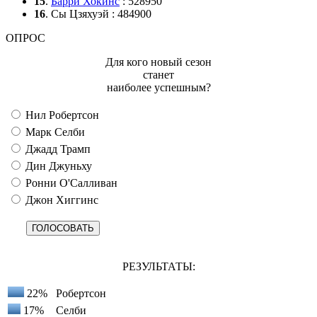
15
.
Барри Хокинс
: 528950
16
. Сы Цзяхуэй : 484900
ОПРОС
Для кого новый сезон
станет
наиболее успешным?
Нил Робертсон
Марк Селби
Джадд Трамп
Дин Джуньху
Ронни О'Салливан
Джон Хиггинс
РЕЗУЛЬТАТЫ:
22%
Робертсон
17%
Селби