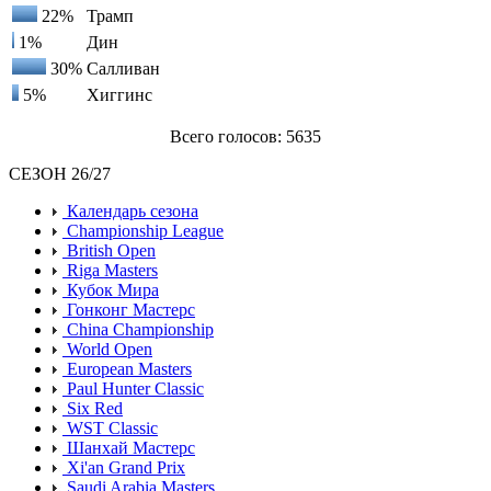
22%
Трамп
1%
Дин
30%
Салливан
5%
Хиггинс
Всего голосов: 5635
СЕЗОН 26/27
Календарь сезона
Championship League
British Open
Riga Masters
Кубок Мира
Гонконг Мастерс
China Championship
World Open
European Masters
Paul Hunter Classic
Six Red
WST Classic
Шанхай Мастерс
Xi'an Grand Prix
Saudi Arabia Masters