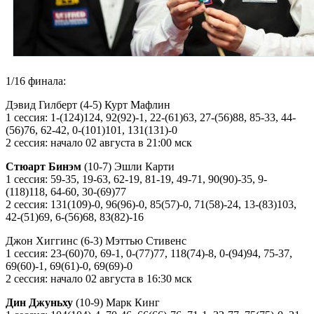
1/16 финала:
Дэвид Гилберт (4-5) Курт Мафлин
1 сессия: 1-(124)124, 92(92)-1, 22-(61)63, 27-(56)88, 85-33, 44-
(56)76, 62-42, 0-(101)101, 131(131)-0
2 сессия: начало 02 августа в 21:00 мск
Стюарт Бинэм
(10-7) Эшли Карти
1 сессия: 59-35, 19-63, 62-19, 81-19, 49-71, 90(90)-35, 9-
(118)118, 64-60, 30-(69)77
2 сессия: 131(109)-0, 96(96)-0, 85(57)-0, 71(58)-24, 13-(83)103,
42-(51)69, 6-(56)68, 83(82)-16
Джон Хиггинс (6-3) Мэттью Стивенс
1 сессия: 23-(60)70, 69-1, 0-(77)77, 118(74)-8, 0-(94)94, 75-37,
69(60)-1, 69(61)-0, 69(69)-0
2 сессия: начало 02 августа в 16:30 мск
Дин Джуньху
(10-9) Марк Кинг