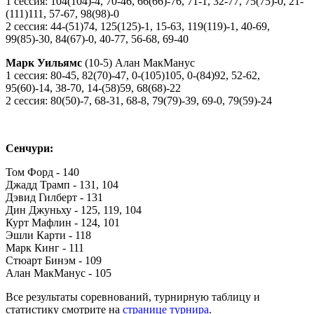
1 сессия: 104(104)-4, 70-46, 66(66)-76, 71-1, 32-77, 75(75)-0, 21-
(111)111, 57-67, 98(98)-0
2 сессия: 44-(51)74, 125(125)-1, 15-63, 119(119)-1, 40-69,
99(85)-30, 84(67)-0, 40-77, 56-68, 69-40
Марк Уильямс
(10-5) Алан МакМанус
1 сессия: 80-45, 82(70)-47, 0-(105)105, 0-(84)92, 52-62,
95(60)-14, 38-70, 14-(58)59, 68(68)-22
2 сессия: 80(50)-7, 68-31, 68-8, 79(79)-39, 69-0, 79(59)-24
Сенчури:
Том Форд - 140
Джадд Трамп - 131, 104
Дэвид Гилберт - 131
Дин Джуньху - 125, 119, 104
Курт Мафлин - 124, 101
Эшли Карти - 118
Марк Кинг - 111
Стюарт Бинэм - 109
Алан МакМанус - 105
Все результаты соревнований, турнирную таблицу и
статистику смотрите на
странице турнира
.