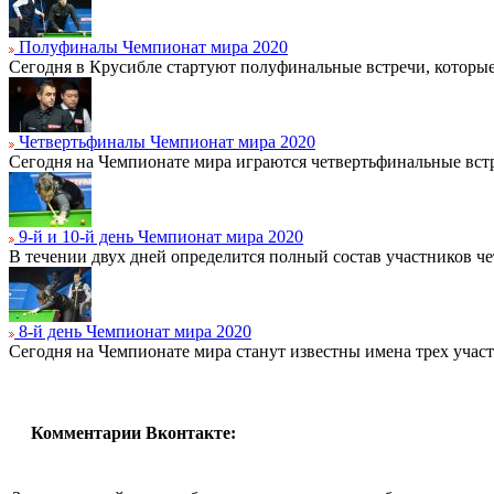
Полуфиналы Чемпионат мира 2020
Сегодня в Крусибле стартуют полуфинальные встречи, которые 
Четвертьфиналы Чемпионат мира 2020
Сегодня на Чемпионате мира играются четвертьфинальные вст
9-й и 10-й день Чемпионат мира 2020
В течении двух дней определится полный состав участников ч
8-й день Чемпионат мира 2020
Сегодня на Чемпионате мира станут известны имена трех учас
Комментарии Вконтакте: