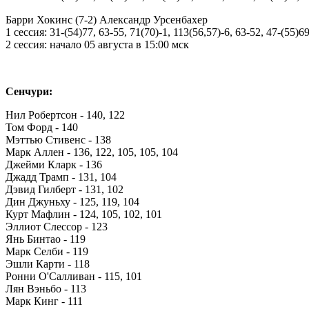
Барри Хокинс (7-2) Александр Урсенбахер
1 сессия: 31-(54)77, 63-55, 71(70)-1, 113(56,57)-6, 63-52, 47-(55)69
2 сессия: начало 05 августа в 15:00 мск
Сенчури:
Нил Робертсон - 140, 122
Том Форд - 140
Мэттью Стивенс - 138
Марк Аллен - 136, 122, 105, 105, 104
Джейми Кларк - 136
Джадд Трамп - 131, 104
Дэвид Гилберт - 131, 102
Дин Джуньху - 125, 119, 104
Курт Мафлин - 124, 105, 102, 101
Эллиот Слессор - 123
Янь Бинтао - 119
Марк Селби - 119
Эшли Карти - 118
Ронни О'Салливан - 115, 101
Лян Вэньбо - 113
Марк Кинг - 111