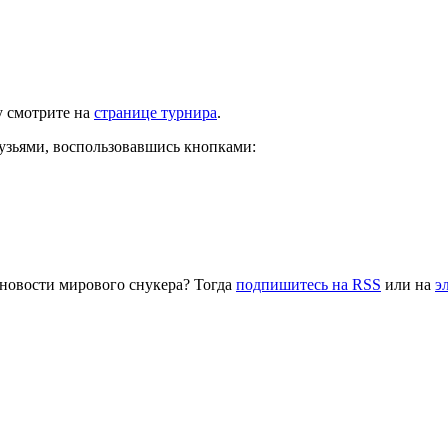
у смотрите на
странице турнира
.
рузьями, воспользовавшись кнопками:
 новости мирового снукера? Тогда
подпишитесь на RSS
или на
э