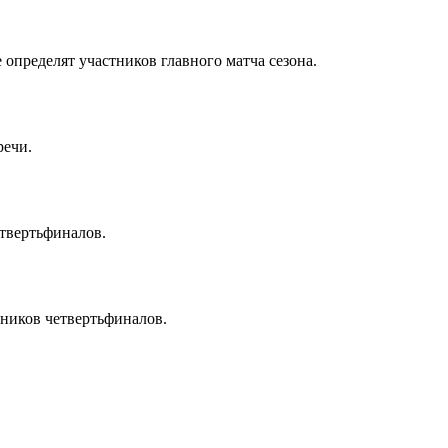
определят участников главного матча сезона.
речи.
етвертьфиналов.
тников четвертьфиналов.