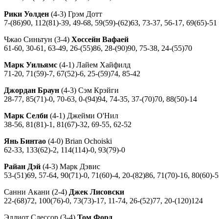
Рики Уолден
(4-3) Грэм Дотт
7-(86)90, 112(81)-39, 49-68, 59(59)-(62)63, 73-37, 56-17, 69(65)-51
Чжао Синьтун (3-4)
Хоссейн Вафаей
61-60, 30-61, 63-49, 26-(55)86, 28-(90)90, 75-38, 24-(55)70
Марк Уильямс
(4-1) Лайем Хайфилд
71-20, 71(59)-7, 67(52)-6, 25-(59)74, 85-42
Джордан Браун
(4-3) Сэм Крэйги
28-77, 85(71)-0, 70-63, 0-(94)94, 74-35, 37-(70)70, 88(50)-14
Марк Селби
(4-1) Джейми О'Нил
38-56, 81(81)-1, 81(67)-32, 69-55, 62-52
Янь Бинтао
(4-0) Brian Ochoiski
62-33, 133(62)-2, 114(114)-0, 93(79)-0
Райан Дэй
(4-3) Марк Дэвис
53-(51)69, 57-64, 90(71)-0, 71(60)-4, 20-(82)86, 71(70)-16, 80(60)-5
Санни Акани (2-4)
Джек Лисовски
22-(68)72, 100(76)-0, 73(73)-17, 11-74, 26-(52)77, 20-(120)124
Эллиот Слессор (3-4)
Том Форд