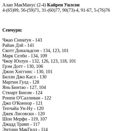
Алан МакМанус (2-4)
Кайрен Уилсон
4-(65)99, 56-(59)71, 31-(60)77, 90(73)-4, 91-67, 5-(76)76
Сенчури:
Чжао Синьтун - 143
Райан Дэй - 141
Скотт Дональдсон - 134, 123, 101
Марк Селби - 134, 109
Чжоу Юэлун - 132, 126, 123, 118, 101
Грэм Дотт - 130, 106
Джон Хиггинс - 130, 101
Билли Джо Касл - 130
Мартин Гулд - 128
Янь Бинтао - 127, 104
Стюарт Бинэм - 124
Ронни О'Салливан - 122
Джо О'Коннор - 121
Тепчайа Ун-Ну - 120
Джек Лисовски - 120
Шон Мерфи - 119, 107
Джадд Трамп - 117
Энтони МакГилл - 114