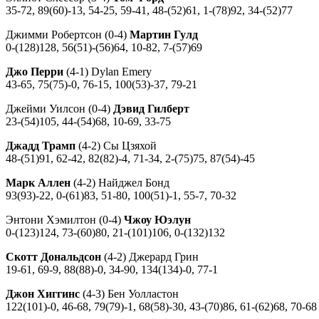
35-72, 89(60)-13, 54-25, 59-41, 48-(52)61, 1-(78)92, 34-(52)77
Джимми Робертсон (0-4)
Мартин Гулд
0-(128)128, 56(51)-(56)64, 10-82, 7-(57)69
Джо Перри
(4-1) Dylan Emery
43-65, 75(75)-0, 76-15, 100(53)-37, 79-21
Джейми Уилсон (0-4)
Дэвид Гилберт
23-(54)105, 44-(54)68, 10-69, 33-75
Джадд Трамп
(4-2) Сы Цзяхой
48-(51)91, 62-42, 82(82)-4, 71-34, 2-(75)75, 87(54)-45
Марк Аллен
(4-2) Найджел Бонд
93(93)-22, 0-(61)83, 51-80, 100(51)-1, 55-7, 70-32
Энтони Хэмилтон (0-4)
Чжоу Юэлун
0-(123)124, 73-(60)80, 21-(101)106, 0-(132)132
Скотт Дональдсон
(4-2) Джерард Грин
19-61, 69-9, 88(88)-0, 34-90, 134(134)-0, 77-1
Джон Хиггинс
(4-3) Бен Уолластон
122(101)-0, 46-68, 79(79)-1, 68(58)-30, 43-(70)86, 61-(62)68, 70-68