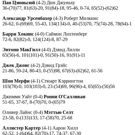
Пан Цзюньсюй
(4-2) Дин Джуньху
36-(70)77, 81(63)-20, 91(84)-18, 95-46, 0-74, 65(52)-(62)62
Александр Урсенбахер
(4-3) Роберт Милкинс
26-62, 0-(69)69, 55-43, 134(134)-0, 40-(53)70, 75(74)-28, 78(64)-1
Барри Хокинс
(4-0) Саймон Лихтенберг
72-6, 82(82)-0, 124(124)-8, 87-29
Энтони МакГилл
(4-0) Дэвид Лилли
65(56)-6, 101(101)-0, 91(50)-16, 91(91)-11
Джек Джонс
(4-2) Дэвид Грэйс
21-86, 59-24, 80-43, 0-(55)98, 67(63)-(62)62, 61-56
Шон Мерфи
(4-1) Стюарт Кэррингтон
103(78)-0, 103(103)-0, 23-(54)69, 96(96)-4, 65(65)-(56)56
Джимми Уайт (0-4)
Ронни О'Салливан
51-65, 37-67, 8-(70)70, 0-(65)79
Оливер Лайнс (0-4)
Мэттью Селт
23-58, 0-(133)133, 17-(58)70, 25-68
Аллистер Картер
(4-1) Аарон Хилл
62-52, 1-(64)64, 82(70)-17, 74-37, 67-30