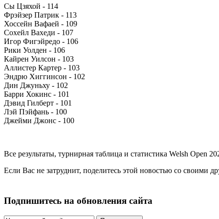
Сы Цзяхой - 114
Фрэйзер Патрик - 113
Хоссейн Вафаей - 109
Сохейл Вахеди - 107
Игор Фигэйредо - 106
Рики Уолден - 106
Кайрен Уилсон - 103
Аллистер Картер - 103
Эндрю Хиггинсон - 102
Дин Джуньху - 102
Барри Хокинс - 101
Дэвид Гилберт - 101
Лэй Пэйфань - 100
Джейми Джонс - 100
Все результаты, турнирная таблица и статистика Welsh Open 2
Если Вас не затруднит, поделитесь этой новостью со своими д
Подпишитесь на обновления сайта