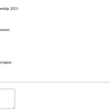
nship 2021.
инале.
ентарии