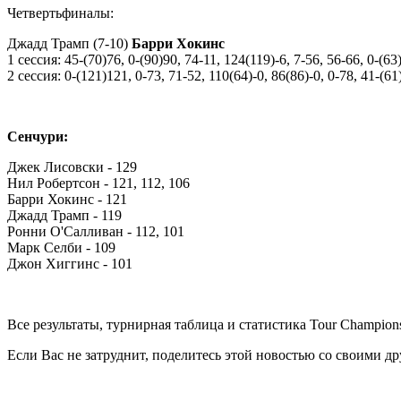
Четвертьфиналы:
Джадд Трамп (7-10)
Барри Хокинс
1 сессия: 45-(70)76, 0-(90)90, 74-11, 124(119)-6, 7-56, 56-66, 0-(63
2 сессия: 0-(121)121, 0-73, 71-52, 110(64)-0, 86(86)-0, 0-78, 41-(61
Сенчури:
Джек Лисовски - 129
Нил Робертсон - 121, 112, 106
Барри Хокинс - 121
Джадд Трамп - 119
Ронни О'Салливан - 112, 101
Марк Селби - 109
Джон Хиггинс - 101
Все результаты, турнирная таблица и статистика Tour Champio
Если Вас не затруднит, поделитесь этой новостью со своими д