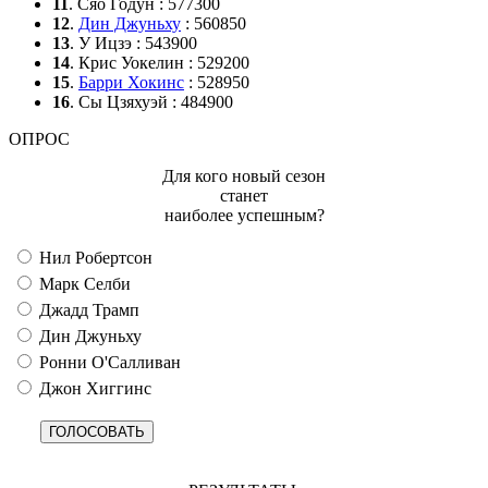
11
. Сяо Годун : 577300
12
.
Дин Джуньху
: 560850
13
. У Ицзэ : 543900
14
. Крис Уокелин : 529200
15
.
Барри Хокинс
: 528950
16
. Сы Цзяхуэй : 484900
ОПРОС
Для кого новый сезон
станет
наиболее успешным?
Нил Робертсон
Марк Селби
Джадд Трамп
Дин Джуньху
Ронни О'Салливан
Джон Хиггинс