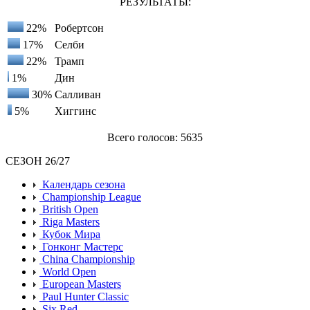
РЕЗУЛЬТАТЫ:
22%
Робертсон
17%
Селби
22%
Трамп
1%
Дин
30%
Салливан
5%
Хиггинс
Всего голосов: 5635
СЕЗОН 26/27
Календарь сезона
Championship League
British Open
Riga Masters
Кубок Мира
Гонконг Мастерс
China Championship
World Open
European Masters
Paul Hunter Classic
Six Red