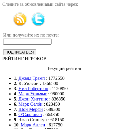
Следите за обновлениями сайта через:
Или получайте их по почте:
РЕЙТИНГ ИГРОКОВ
Текущий рейтинг
1
.
Джадд Трамп
: 1772550
2
. К. Уилсон : 1366500
3
.
Нил Робертсон
: 1120850
4
.
Марк Уильямс
: 980000
5
.
Джон Хиггинс
: 836850
6
.
Марк Селби
: 823450
7
.
Шон Мёрфи
: 689300
8
.
О'Салливан
: 664850
9
. Чжао Синьтун : 618150
10
.
Марк Аллен
: 617750