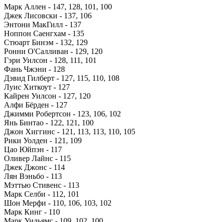
Марк Аллен - 147, 128, 101, 100
Джек Лисовски - 137, 106
Энтони МакГилл - 137
Ноппон Саенгхам - 135
Стюарт Бинэм - 132, 129
Ронни О'Салливан - 129, 120
Гэри Уилсон - 128, 111, 101
Фань Чжэни - 128
Дэвид Гилберт - 127, 115, 110, 108
Луис Хиткоут - 127
Кайрен Уилсон - 127, 120
Алфи Бёрден - 127
Джимми Робертсон - 123, 106, 102
Янь Бинтао - 122, 121, 100
Джон Хиггинс - 121, 113, 113, 110, 105
Рики Уолден - 121, 109
Цао Юйпэн - 117
Оливер Лайнс - 115
Джек Джонс - 114
Лян Вэньбо - 113
Мэттью Стивенс - 113
Марк Селби - 112, 101
Шон Мерфи - 110, 106, 103, 102
Марк Кинг - 110
Марк Уильямс - 109, 102, 100