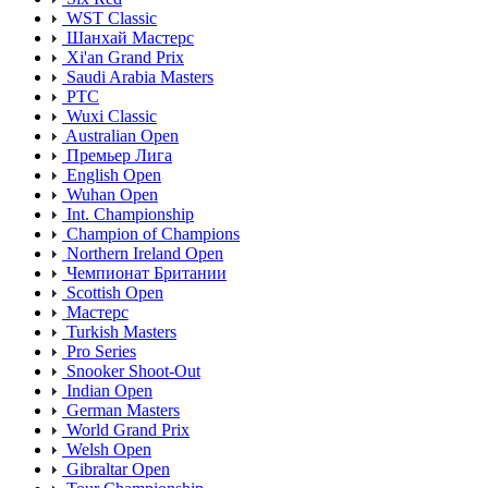
WST Classic
Шанхай Мастерс
Xi'an Grand Prix
Saudi Arabia Masters
PTC
Wuxi Classic
Australian Open
Премьер Лига
English Open
Wuhan Open
Int. Championship
Champion of Champions
Northern Ireland Open
Чемпионат Британии
Scottish Open
Мастерс
Turkish Masters
Pro Series
Snooker Shoot-Out
Indian Open
German Masters
World Grand Prix
Welsh Open
Gibraltar Open