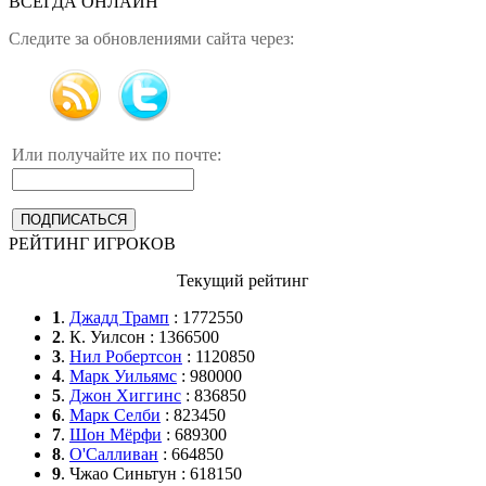
ВСЕГДА ОНЛАЙН
Следите за обновлениями сайта через:
Или получайте их по почте:
РЕЙТИНГ ИГРОКОВ
Текущий рейтинг
1
.
Джадд Трамп
: 1772550
2
. К. Уилсон : 1366500
3
.
Нил Робертсон
: 1120850
4
.
Марк Уильямс
: 980000
5
.
Джон Хиггинс
: 836850
6
.
Марк Селби
: 823450
7
.
Шон Мёрфи
: 689300
8
.
О'Салливан
: 664850
9
. Чжао Синьтун : 618150