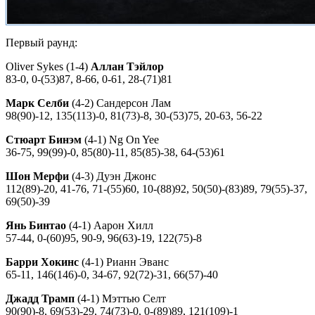
Первый раунд:
Oliver Sykes (1-4)
Аллан Тэйлор
83-0, 0-(53)87, 8-66, 0-61, 28-(71)81
Марк Селби
(4-2) Сандерсон Лам
98(90)-12, 135(113)-0, 81(73)-8, 30-(53)75, 20-63, 56-22
Стюарт Бинэм
(4-1) Ng On Yee
36-75, 99(99)-0, 85(80)-11, 85(85)-38, 64-(53)61
Шон Мерфи
(4-3) Дуэн Джонс
112(89)-20, 41-76, 71-(55)60, 10-(88)92, 50(50)-(83)89, 79(55)-37,
69(50)-39
Янь Бинтао
(4-1) Аарон Хилл
57-44, 0-(60)95, 90-9, 96(63)-19, 122(75)-8
Барри Хокинс
(4-1) Рианн Эванс
65-11, 146(146)-0, 34-67, 92(72)-31, 66(57)-40
Джадд Трамп
(4-1) Мэттью Селт
90(90)-8, 69(53)-29, 74(73)-0, 0-(89)89, 121(109)-1