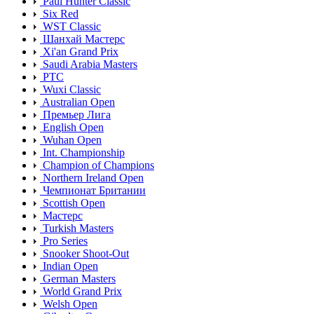
Paul Hunter Classic
Six Red
WST Classic
Шанхай Мастерс
Xi'an Grand Prix
Saudi Arabia Masters
PTC
Wuxi Classic
Australian Open
Премьер Лига
English Open
Wuhan Open
Int. Championship
Champion of Champions
Northern Ireland Open
Чемпионат Британии
Scottish Open
Мастерс
Turkish Masters
Pro Series
Snooker Shoot-Out
Indian Open
German Masters
World Grand Prix
Welsh Open