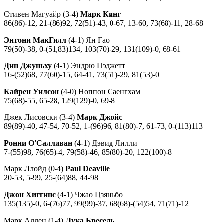
Стивен Магуайр (3-4)
Марк Кинг
86(86)-12, 21-(86)92, 72(51)-43, 0-67, 13-60, 73(68)-11, 28-68
Энтони МакГилл
(4-1) Ян Гао
79(50)-38, 0-(51,83)134, 103(70)-29, 131(109)-0, 68-61
Дин Джуньху
(4-1) Эндрю Пэджетт
16-(52)68, 77(60)-15, 64-41, 73(51)-29, 81(53)-0
Кайрен Уилсон
(4-0) Ноппон Саенгхам
75(68)-55, 65-28, 129(129)-0, 69-8
Джек Лисовски (3-4)
Марк Джойс
89(89)-40, 47-54, 70-52, 1-(96)96, 81(80)-7, 61-73, 0-(113)113
Ронни О'Салливан
(4-1) Дэвид Лилли
7-(55)98, 76(65)-4, 79(58)-46, 85(80)-20, 122(100)-8
Марк Ллойд (0-4)
Paul Deaville
20-53, 5-99, 25-(64)88, 44-98
Джон Хиггинс
(4-1) Чжао Цзяньбо
135(135)-0, 6-(76)77, 99(99)-37, 68(68)-(54)54, 71(71)-12
Марк Аллен (1-4)
Лука Бресель