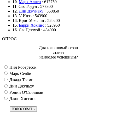
10
.
Марк Аллен
: 617750
11
. Сяо Годун : 577300
12
.
Дин Джуньху
: 560850
13
. У Ицзэ : 543900
14
. Крис Уокелин : 529200
15
.
Барри Хокинс
: 528950
16
. Сы Цзяхуэй : 484900
ОПРОС
Для кого новый сезон
станет
наиболее успешным?
Нил Робертсон
Марк Селби
Джадд Трамп
Дин Джуньху
Ронни О'Салливан
Джон Хиггинс