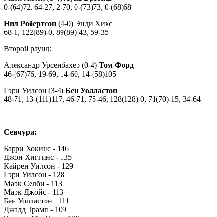
0-(64)72, 64-27, 2-70, 0-(73)73, 0-(68)68
Нил Робертсон
(4-0) Энди Хикс
68-1, 122(89)-0, 89(89)-43, 59-35
Второй раунд:
Александр Урсенбахер (0-4)
Том Форд
46-(67)76, 19-69, 14-60, 14-(58)105
Гэри Уилсон (3-4)
Бен Уолластон
48-71, 13-(111)117, 46-71, 75-46, 128(128)-0, 71(70)-15, 34-64
Сенчури:
Барри Хокинс - 146
Джон Хиггинс - 135
Кайрен Уилсон - 129
Гэри Уилсон - 128
Марк Селби - 113
Марк Джойс - 113
Бен Уолластон - 111
Джадд Трамп - 109