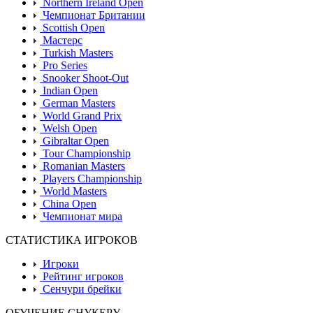
Northern Ireland Open
Чемпионат Британии
Scottish Open
Мастерс
Turkish Masters
Pro Series
Snooker Shoot-Out
Indian Open
German Masters
World Grand Prix
Welsh Open
Gibraltar Open
Tour Championship
Romanian Masters
Players Championship
World Masters
China Open
Чемпионат мира
СТАТИСТИКА ИГРОКОВ
Игроки
Рейтинг игроков
Сенчури брейки
ОБУЧЕНИЕ СНУКЕРУ