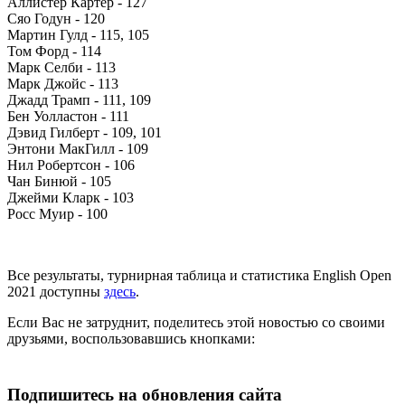
Аллистер Картер - 127
Сяо Годун - 120
Мартин Гулд - 115, 105
Том Форд - 114
Марк Селби - 113
Марк Джойс - 113
Джадд Трамп - 111, 109
Бен Уолластон - 111
Дэвид Гилберт - 109, 101
Энтони МакГилл - 109
Нил Робертсон - 106
Чан Бинюй - 105
Джейми Кларк - 103
Росс Муир - 100
Все результаты, турнирная таблица и статистика English Open
2021 доступны
здесь
.
Если Вас не затруднит, поделитесь этой новостью со своими
друзьями, воспользовавшись кнопками:
Подпишитесь на обновления сайта