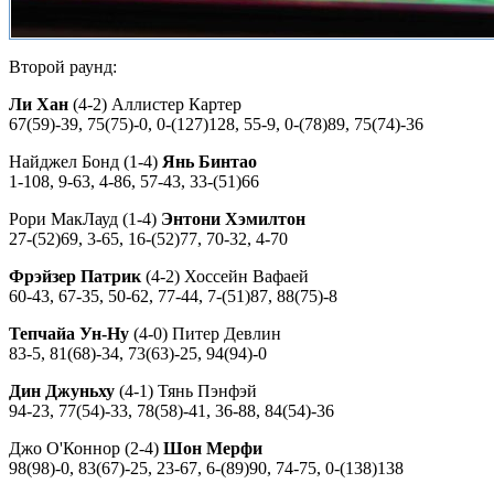
Второй раунд:
Ли Хан
(4-2) Аллистер Картер
67(59)-39, 75(75)-0, 0-(127)128, 55-9, 0-(78)89, 75(74)-36
Найджел Бонд (1-4)
Янь Бинтао
1-108, 9-63, 4-86, 57-43, 33-(51)66
Рори МакЛауд (1-4)
Энтони Хэмилтон
27-(52)69, 3-65, 16-(52)77, 70-32, 4-70
Фрэйзер Патрик
(4-2) Хоссейн Вафаей
60-43, 67-35, 50-62, 77-44, 7-(51)87, 88(75)-8
Тепчайа Ун-Ну
(4-0) Питер Девлин
83-5, 81(68)-34, 73(63)-25, 94(94)-0
Дин Джуньху
(4-1) Тянь Пэнфэй
94-23, 77(54)-33, 78(58)-41, 36-88, 84(54)-36
Джо О'Коннор (2-4)
Шон Мерфи
98(98)-0, 83(67)-25, 23-67, 6-(89)90, 74-75, 0-(138)138