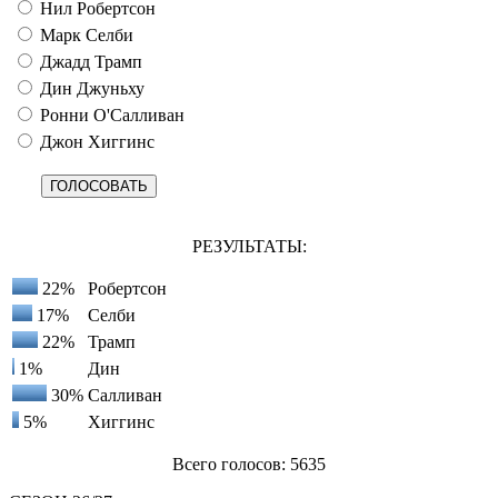
Нил Робертсон
Марк Селби
Джадд Трамп
Дин Джуньху
Ронни О'Салливан
Джон Хиггинс
РЕЗУЛЬТАТЫ:
22%
Робертсон
17%
Селби
22%
Трамп
1%
Дин
30%
Салливан
5%
Хиггинс
Всего голосов: 5635