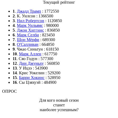
Текущий рейтинг
1
.
Джадд Трамп
: 1772550
2
. К. Уилсон : 1366500
3
.
Нил Робертсон
: 1120850
4
.
Марк Уильямс
: 980000
5
.
Джон Хиггинс
: 836850
6
.
Марк Селби
: 823450
7
.
Шон Мёрфи
: 689300
8
.
О'Салливан
: 664850
9
. Чжао Синьтун : 618150
10
.
Марк Аллен
: 617750
11
. Сяо Годун : 577300
12
.
Дин Джуньху
: 560850
13
. У Ицзэ : 543900
14
. Крис Уокелин : 529200
15
.
Барри Хокинс
: 528950
16
. Сы Цзяхуэй : 484900
ОПРОС
Для кого новый сезон
станет
наиболее успешным?