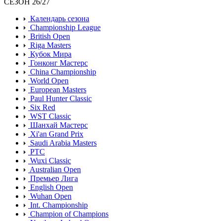
СЕЗОН 26/27
Календарь сезона
Championship League
British Open
Riga Masters
Кубок Мира
Гонконг Мастерс
China Championship
World Open
European Masters
Paul Hunter Classic
Six Red
WST Classic
Шанхай Мастерс
Xi'an Grand Prix
Saudi Arabia Masters
PTC
Wuxi Classic
Australian Open
Премьер Лига
English Open
Wuhan Open
Int. Championship
Champion of Champions