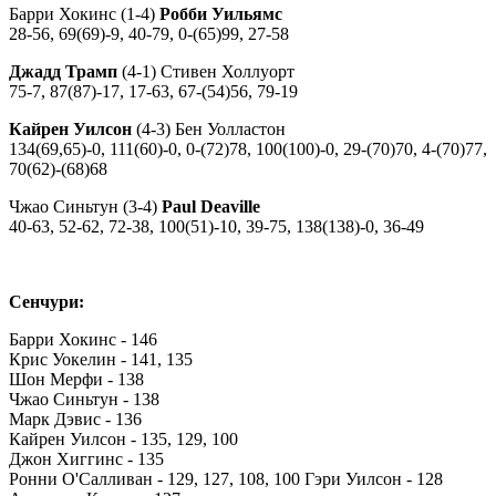
Барри Хокинс (1-4)
Робби Уильямс
28-56, 69(69)-9, 40-79, 0-(65)99, 27-58
Джадд Трамп
(4-1) Стивен Холлуорт
75-7, 87(87)-17, 17-63, 67-(54)56, 79-19
Кайрен Уилсон
(4-3) Бен Уолластон
134(69,65)-0, 111(60)-0, 0-(72)78, 100(100)-0, 29-(70)70, 4-(70)77,
70(62)-(68)68
Чжао Синьтун (3-4)
Paul Deaville
40-63, 52-62, 72-38, 100(51)-10, 39-75, 138(138)-0, 36-49
Сенчури:
Барри Хокинс - 146
Крис Уокелин - 141, 135
Шон Мерфи - 138
Чжао Синьтун - 138
Марк Дэвис - 136
Кайрен Уилсон - 135, 129, 100
Джон Хиггинс - 135
Ронни О'Салливан - 129, 127, 108, 100 Гэри Уилсон - 128