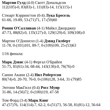
Мартин Гулд
(4-0) Скотт Дональдсон
112(105)-0, 83(83)-1, 111(83)-14, 115(115)-1
Стюарт Кэррингтон (0-4)
Лука Бресель
61-66, 19-89, 53-(71)71, 17-(59)60
Ронни О'Салливан
(4-1) Майкл Джорджиу
47-73, 88(82)-0, 135(127)-0, 129(129)-0, 109(108)-0
Мартин О'Доннелл (1-4)
Дэвид Гилберт
11-78, 0-(101)101, 89-7, 0-(109)109, 25-(53)63
1/16 финала:
Марк Дэвис
(4-1) Фергал О'Брайен
51-75, 81(61)-34, 68-44, 143(136)-0, 76(76)-0
Санни Акани (2-4)
Нил Робертсон
80(74)-0, 20-70, 76-0, 0-(106)128, 3-64, 31-(79)85
Энтони МакГилл (0-4)
Росс Муир
31-86, 14-(56)72, 0-(100)119, 47-58
Том Форд (3-4)
Марк Кинг
47-(57)76, 114(114)-7, 62-2, 6-(51)73, 56-58, 81(81)-12, 56-64