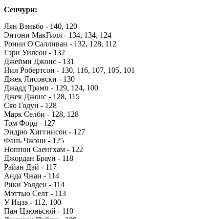
Сенчури:
Лян Вэньбо - 140, 120
Энтони МакГилл - 134, 134, 124
Ронни О'Салливан - 132, 128, 112
Гэри Уилсон - 132
Джейми Джонс - 131
Нил Робертсон - 130, 116, 107, 105, 101
Джек Лисовски - 130
Джадд Трамп - 129, 124, 100
Джек Джонс - 128, 115
Сяо Годун - 128
Марк Селби - 128, 128
Том Форд - 127
Эндрю Хиггинсон - 127
Фань Чжэни - 125
Ноппон Саенгхам - 122
Джордан Браун - 118
Райан Дэй - 117
Анда Чжан - 114
Рики Уолден - 114
Мэттью Селт - 113
У Ицзэ - 112, 100
Пан Цзюньсюй - 110