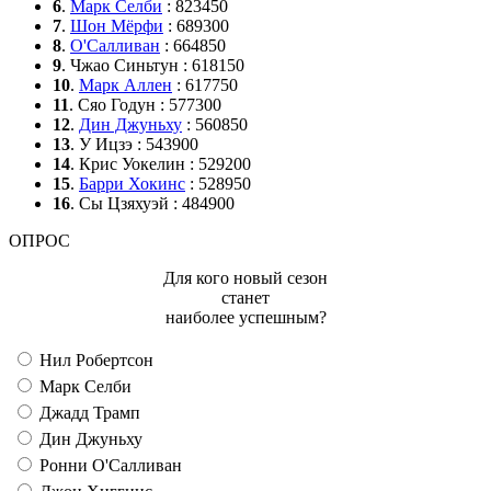
6
.
Марк Селби
: 823450
7
.
Шон Мёрфи
: 689300
8
.
О'Салливан
: 664850
9
. Чжао Синьтун : 618150
10
.
Марк Аллен
: 617750
11
. Сяо Годун : 577300
12
.
Дин Джуньху
: 560850
13
. У Ицзэ : 543900
14
. Крис Уокелин : 529200
15
.
Барри Хокинс
: 528950
16
. Сы Цзяхуэй : 484900
ОПРОС
Для кого новый сезон
станет
наиболее успешным?
Нил Робертсон
Марк Селби
Джадд Трамп
Дин Джуньху
Ронни О'Салливан