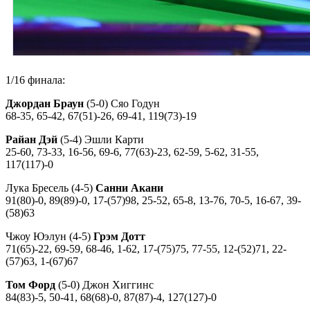
1/16 финала:
Джордан Браун
(5-0) Сяо Годун
68-35, 65-42, 67(51)-26, 69-41, 119(73)-19
Райан Дэй
(5-4) Эшли Карти
25-60, 73-33, 16-56, 69-6, 77(63)-23, 62-59, 5-62, 31-55,
117(117)-0
Лука Бресель (4-5)
Санни Акани
91(80)-0, 89(89)-0, 17-(57)98, 25-52, 65-8, 13-76, 70-5, 16-67, 39-
(58)63
Чжоу Юэлун (4-5)
Грэм Дотт
71(65)-22, 69-59, 68-46, 1-62, 17-(75)75, 77-55, 12-(52)71, 22-
(57)63, 1-(67)67
Том Форд
(5-0) Джон Хиггинс
84(83)-5, 50-41, 68(68)-0, 87(87)-4, 127(127)-0