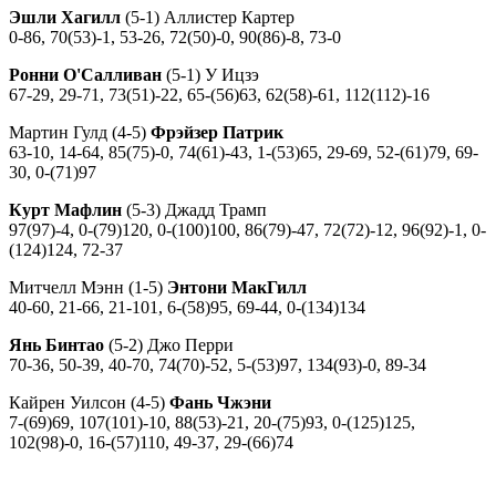
Эшли Хагилл
(5-1) Аллистер Картер
0-86, 70(53)-1, 53-26, 72(50)-0, 90(86)-8, 73-0
Ронни О'Салливан
(5-1) У Ицзэ
67-29, 29-71, 73(51)-22, 65-(56)63, 62(58)-61, 112(112)-16
Мартин Гулд (4-5)
Фрэйзер Патрик
63-10, 14-64, 85(75)-0, 74(61)-43, 1-(53)65, 29-69, 52-(61)79, 69-
30, 0-(71)97
Курт Мафлин
(5-3) Джадд Трамп
97(97)-4, 0-(79)120, 0-(100)100, 86(79)-47, 72(72)-12, 96(92)-1, 0-
(124)124, 72-37
Митчелл Мэнн (1-5)
Энтони МакГилл
40-60, 21-66, 21-101, 6-(58)95, 69-44, 0-(134)134
Янь Бинтао
(5-2) Джо Перри
70-36, 50-39, 40-70, 74(70)-52, 5-(53)97, 134(93)-0, 89-34
Кайрен Уилсон (4-5)
Фань Чжэни
7-(69)69, 107(101)-10, 88(53)-21, 20-(75)93, 0-(125)125,
102(98)-0, 16-(57)110, 49-37, 29-(66)74