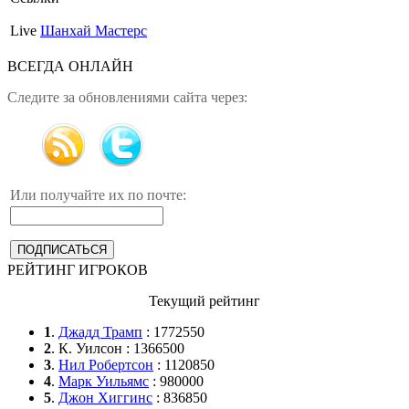
Live
Шанхай Мастерс
ВСЕГДА ОНЛАЙН
Следите за обновлениями сайта через:
Или получайте их по почте:
РЕЙТИНГ ИГРОКОВ
Текущий рейтинг
1
.
Джадд Трамп
: 1772550
2
. К. Уилсон : 1366500
3
.
Нил Робертсон
: 1120850
4
.
Марк Уильямс
: 980000
5
.
Джон Хиггинс
: 836850