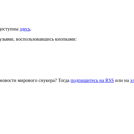
 доступны
здесь
.
рузьями, воспользовавшись кнопками:
 новости мирового снукера? Тогда
подпишитесь на RSS
или на
э