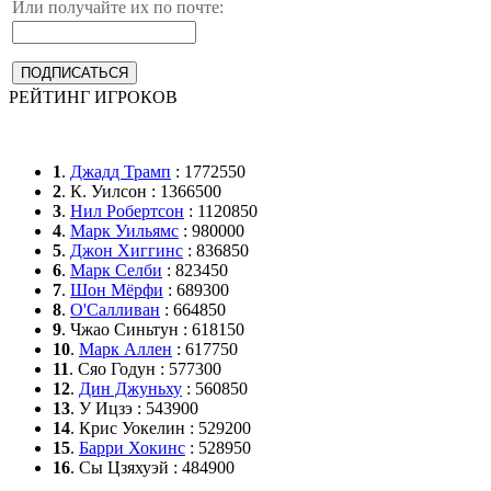
Или получайте их по почте:
РЕЙТИНГ ИГРОКОВ
1
.
Джадд Трамп
: 1772550
2
. К. Уилсон : 1366500
3
.
Нил Робертсон
: 1120850
4
.
Марк Уильямс
: 980000
5
.
Джон Хиггинс
: 836850
6
.
Марк Селби
: 823450
7
.
Шон Мёрфи
: 689300
8
.
О'Салливан
: 664850
9
. Чжао Синьтун : 618150
10
.
Марк Аллен
: 617750
11
. Сяо Годун : 577300
12
.
Дин Джуньху
: 560850
13
. У Ицзэ : 543900
14
. Крис Уокелин : 529200
15
.
Барри Хокинс
: 528950
16
. Сы Цзяхуэй : 484900