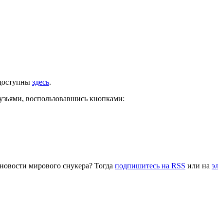
 доступны
здесь
.
рузьями, воспользовавшись кнопками:
 новости мирового снукера? Тогда
подпишитесь на RSS
или на
э