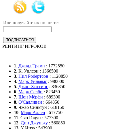
Или получайте их по почте:
РЕЙТИНГ ИГРОКОВ
1
.
Джадд Трамп
: 1772550
2
. К. Уилсон : 1366500
3
.
Нил Робертсон
: 1120850
4
.
Марк Уильямс
: 980000
5
.
Джон Хиггинс
: 836850
6
.
Марк Селби
: 823450
7
.
Шон Мёрфи
: 689300
8
.
О'Салливан
: 664850
9
. Чжао Синьтун : 618150
10
.
Марк Аллен
: 617750
11
. Сяо Годун : 577300
12
.
Дин Джуньху
: 560850
13
. У Ицзэ : 543900