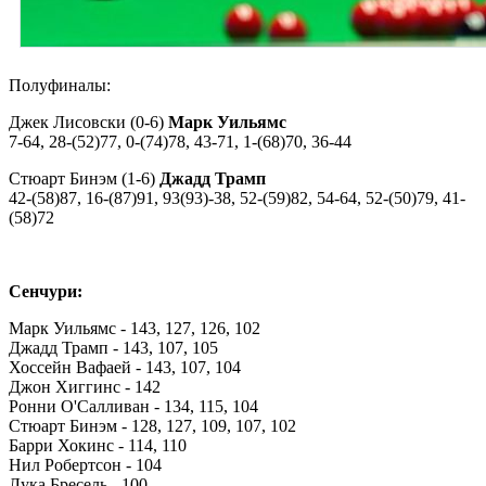
Полуфиналы:
Джек Лисовски (0-6)
Марк Уильямс
7-64, 28-(52)77, 0-(74)78, 43-71, 1-(68)70, 36-44
Стюарт Бинэм (1-6)
Джадд Трамп
42-(58)87, 16-(87)91, 93(93)-38, 52-(59)82, 54-64, 52-(50)79, 41-
(58)72
Сенчури:
Марк Уильямс - 143, 127, 126, 102
Джадд Трамп - 143, 107, 105
Хоссейн Вафаей - 143, 107, 104
Джон Хиггинс - 142
Ронни О'Салливан - 134, 115, 104
Стюарт Бинэм - 128, 127, 109, 107, 102
Барри Хокинс - 114, 110
Нил Робертсон - 104
Лука Бресель - 100