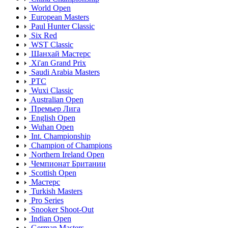
World Open
European Masters
Paul Hunter Classic
Six Red
WST Classic
Шанхай Мастерс
Xi'an Grand Prix
Saudi Arabia Masters
PTC
Wuxi Classic
Australian Open
Премьер Лига
English Open
Wuhan Open
Int. Championship
Champion of Champions
Northern Ireland Open
Чемпионат Британии
Scottish Open
Мастерс
Turkish Masters
Pro Series
Snooker Shoot-Out
Indian Open
German Masters