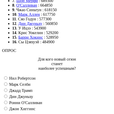
7
.
Шон Мёрфи
: 689300
8
.
О'Салливан
: 664850
9
. Чжао Синьтун : 618150
10
.
Марк Аллен
: 617750
11
. Сяо Годун : 577300
12
.
Дин Джуньху
: 560850
13
. У Ицзэ : 543900
14
. Крис Уокелин : 529200
15
.
Барри Хокинс
: 528950
16
. Сы Цзяхуэй : 484900
ОПРОС
Для кого новый сезон
станет
наиболее успешным?
Нил Робертсон
Марк Селби
Джадд Трамп
Дин Джуньху
Ронни О'Салливан
Джон Хиггинс