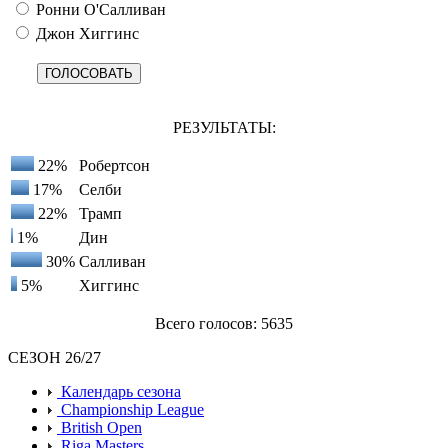
Ронни О'Салливан
Джон Хиггинс
РЕЗУЛЬТАТЫ:
22%
Робертсон
17%
Селби
22%
Трамп
1%
Дин
30%
Салливан
5%
Хиггинс
Всего голосов: 5635
СЕЗОН 26/27
Календарь сезона
Championship League
British Open
Riga Masters