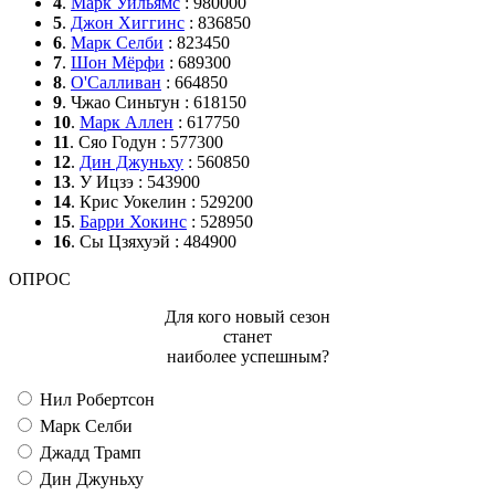
4
.
Марк Уильямс
: 980000
5
.
Джон Хиггинс
: 836850
6
.
Марк Селби
: 823450
7
.
Шон Мёрфи
: 689300
8
.
О'Салливан
: 664850
9
. Чжао Синьтун : 618150
10
.
Марк Аллен
: 617750
11
. Сяо Годун : 577300
12
.
Дин Джуньху
: 560850
13
. У Ицзэ : 543900
14
. Крис Уокелин : 529200
15
.
Барри Хокинс
: 528950
16
. Сы Цзяхуэй : 484900
ОПРОС
Для кого новый сезон
станет
наиболее успешным?
Нил Робертсон
Марк Селби
Джадд Трамп
Дин Джуньху