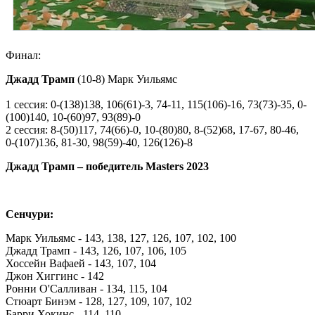
Финал:
Джадд Трамп
(10-8) Марк Уильямс
1 сессия: 0-(138)138, 106(61)-3, 74-11, 115(106)-16, 73(73)-35, 0-
(100)140, 10-(60)97, 93(89)-0
2 сессия: 8-(50)117, 74(66)-0, 10-(80)80, 8-(52)68, 17-67, 80-46,
0-(107)136, 81-30, 98(59)-40, 126(126)-8
Джадд Трамп – победитель Masters 2023
Сенчури:
Марк Уильямс - 143, 138, 127, 126, 107, 102, 100
Джадд Трамп - 143, 126, 107, 106, 105
Хоссейн Вафаей - 143, 107, 104
Джон Хиггинс - 142
Ронни О'Салливан - 134, 115, 104
Стюарт Бинэм - 128, 127, 109, 107, 102
Барри Хокинс - 114, 110