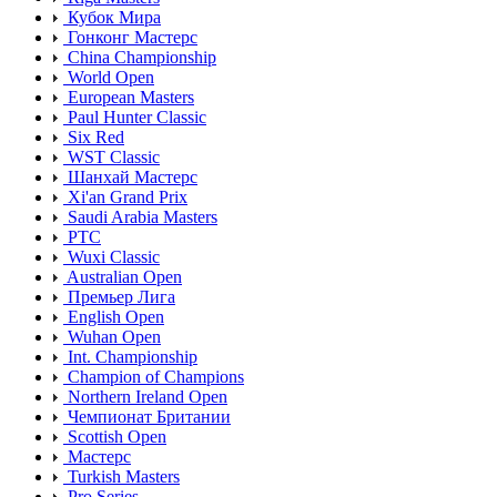
Кубок Мира
Гонконг Мастерс
China Championship
World Open
European Masters
Paul Hunter Classic
Six Red
WST Classic
Шанхай Мастерс
Xi'an Grand Prix
Saudi Arabia Masters
PTC
Wuxi Classic
Australian Open
Премьер Лига
English Open
Wuhan Open
Int. Championship
Champion of Champions
Northern Ireland Open
Чемпионат Британии
Scottish Open
Мастерс
Turkish Masters
Pro Series