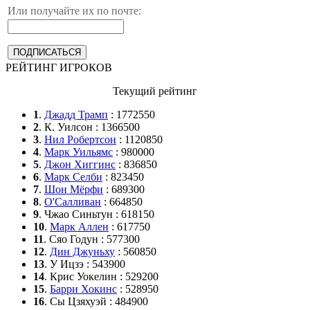
Или получайте их по почте:
РЕЙТИНГ ИГРОКОВ
Текущий рейтинг
1
.
Джадд Трамп
: 1772550
2
. К. Уилсон : 1366500
3
.
Нил Робертсон
: 1120850
4
.
Марк Уильямс
: 980000
5
.
Джон Хиггинс
: 836850
6
.
Марк Селби
: 823450
7
.
Шон Мёрфи
: 689300
8
.
О'Салливан
: 664850
9
. Чжао Синьтун : 618150
10
.
Марк Аллен
: 617750
11
. Сяо Годун : 577300
12
.
Дин Джуньху
: 560850
13
. У Ицзэ : 543900
14
. Крис Уокелин : 529200
15
.
Барри Хокинс
: 528950
16
. Сы Цзяхуэй : 484900