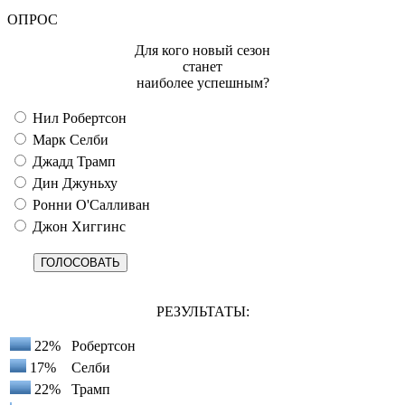
ОПРОС
Для кого новый сезон
станет
наиболее успешным?
Нил Робертсон
Марк Селби
Джадд Трамп
Дин Джуньху
Ронни О'Салливан
Джон Хиггинс
РЕЗУЛЬТАТЫ:
22%
Робертсон
17%
Селби
22%
Трамп