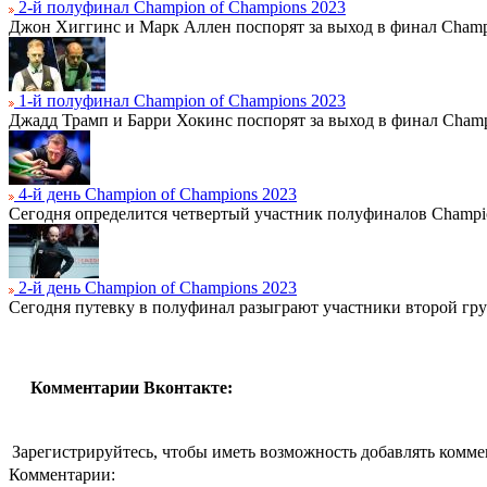
2-й полуфинал Champion of Champions 2023
Джон Хиггинс и Марк Аллен поспорят за выход в финал Champi
1-й полуфинал Champion of Champions 2023
Джадд Трамп и Барри Хокинс поспорят за выход в финал Champ
4-й день Champion of Champions 2023
Сегодня определится четвертый участник полуфиналов Champio
2-й день Champion of Champions 2023
Сегодня путевку в полуфинал разыграют участники второй гр
Комментарии Вконтакте:
Зарегистрируйтесь, чтобы иметь возможность добавлять комм
Комментарии: