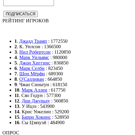
РЕЙТИНГ ИГРОКОВ
1
.
Джадд Трамп
: 1772550
2
. К. Уилсон : 1366500
3
.
Нил Робертсон
: 1120850
4
.
Марк Уильямс
: 980000
5
.
Джон Хиггинс
: 836850
6
.
Марк Селби
: 823450
7
.
Шон Мёрфи
: 689300
8
.
О'Салливан
: 664850
9
. Чжао Синьтун : 618150
10
.
Марк Аллен
: 617750
11
. Сяо Годун : 577300
12
.
Дин Джуньху
: 560850
13
. У Ицзэ : 543900
14
. Крис Уокелин : 529200
15
.
Барри Хокинс
: 528950
16
. Сы Цзяхуэй : 484900
ОПРОС