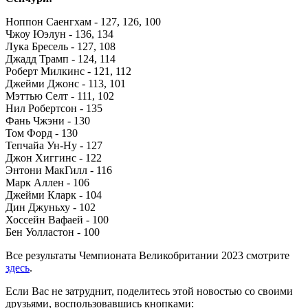
Ноппон Саенгхам - 127, 126, 100
Чжоу Юэлун - 136, 134
Лука Бресель - 127, 108
Джадд Трамп - 124, 114
Роберт Милкинс - 121, 112
Джейми Джонс - 113, 101
Мэттью Селт - 111, 102
Нил Робертсон - 135
Фань Чжэни - 130
Том Форд - 130
Тепчайа Ун-Ну - 127
Джон Хиггинс - 122
Энтони МакГилл - 116
Марк Аллен - 106
Джейми Кларк - 104
Дин Джуньху - 102
Хоссейн Вафаей - 100
Бен Уолластон - 100
Все результаты Чемпионата Великобритании 2023 смотрите
здесь
.
Если Вас не затруднит, поделитесь этой новостью со своими
друзьями, воспользовавшись кнопками: