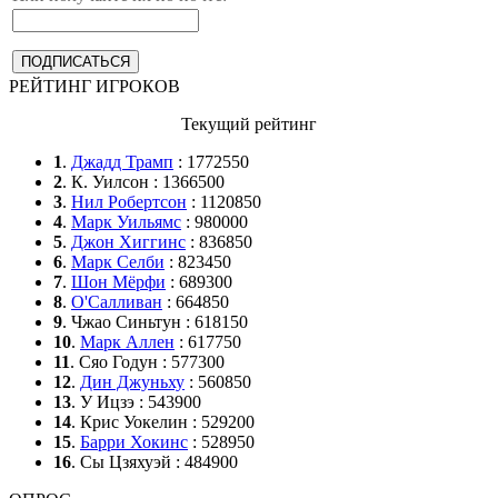
РЕЙТИНГ ИГРОКОВ
Текущий рейтинг
1
.
Джадд Трамп
: 1772550
2
. К. Уилсон : 1366500
3
.
Нил Робертсон
: 1120850
4
.
Марк Уильямс
: 980000
5
.
Джон Хиггинс
: 836850
6
.
Марк Селби
: 823450
7
.
Шон Мёрфи
: 689300
8
.
О'Салливан
: 664850
9
. Чжао Синьтун : 618150
10
.
Марк Аллен
: 617750
11
. Сяо Годун : 577300
12
.
Дин Джуньху
: 560850
13
. У Ицзэ : 543900
14
. Крис Уокелин : 529200
15
.
Барри Хокинс
: 528950
16
. Сы Цзяхуэй : 484900