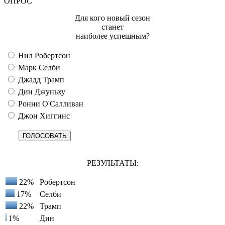
ОПРОС
Для кого новый сезон
станет
наиболее успешным?
Нил Робертсон
Марк Селби
Джадд Трамп
Дин Джуньху
Ронни О'Салливан
Джон Хиггинс
РЕЗУЛЬТАТЫ:
22%
Робертсон
17%
Селби
22%
Трамп
1%
Дин