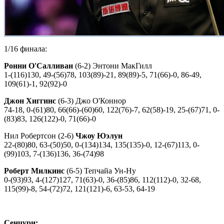
1/16 финала:
Ронни О'Салливан
(6-2) Энтони МакГилл
1-(116)130, 49-(56)78, 103(89)-21, 89(89)-5, 71(66)-0, 86-49,
109(61)-1, 92(92)-0
Джон Хиггинс
(6-3) Джо О'Коннор
74-18, 0-(61)80, 66(66)-(60)60, 122(76)-7, 62(58)-19, 25-(67)71, 0-
(83)83, 126(122)-0, 71(66)-0
Нил Робертсон (2-6)
Чжоу Юэлун
22-(80)80, 63-(50)50, 0-(134)134, 135(135)-0, 12-(67)113, 0-
(99)103, 7-(136)136, 36-(74)98
Роберт Милкинс
(6-5) Тепчайа Ун-Ну
0-(93)93, 4-(127)127, 71(63)-0, 36-(85)86, 112(112)-0, 32-68,
115(99)-8, 54-(72)72, 121(121)-6, 63-53, 64-19
Сенчури: