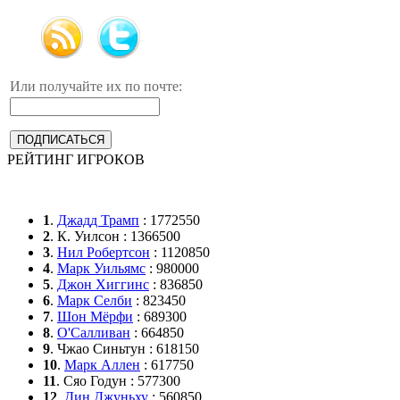
Или получайте их по почте:
РЕЙТИНГ ИГРОКОВ
1
.
Джадд Трамп
: 1772550
2
. К. Уилсон : 1366500
3
.
Нил Робертсон
: 1120850
4
.
Марк Уильямс
: 980000
5
.
Джон Хиггинс
: 836850
6
.
Марк Селби
: 823450
7
.
Шон Мёрфи
: 689300
8
.
О'Салливан
: 664850
9
. Чжао Синьтун : 618150
10
.
Марк Аллен
: 617750
11
. Сяо Годун : 577300
12
.
Дин Джуньху
: 560850