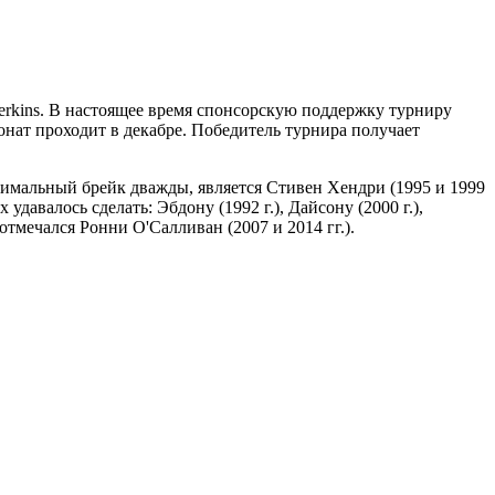
s Perkins. В настоящее время спонсорскую поддержку турниру
онат проходит в декабре. Победитель турнира получает
имальный брейк дважды, является Стивен Хендри (1995 и 1999
давалось сделать: Эбдону (1992 г.), Дайсону (2000 г.),
отмечался Ронни О'Салливан (2007 и 2014 гг.).