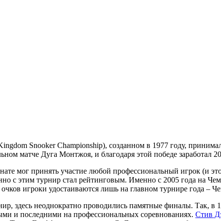
ingdom Snooker Championship), созданном в 1977 году, принима
ном матче Дуга Монтжоя, и благодаря этой победе заработал 20
нате мог принять участие любой профессиональный игрок (и это 
но с этим турнир стал рейтинговым. Именно с 2005 года на Чем
очков игроки удостаиваются лишь на главном турнире года – Чем
ир, здесь неоднократно проводились памятные финалы. Так, в 1
выми и последними на профессиональных соревнованиях.
Стив Д