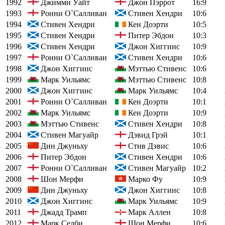
1992
Джимми Уайт
Джон Пэррот
16:9
1993
Ронни О`Салливан
Стивен Хендри
10:6
1994
Стивен Хендри
Кен Доэрти
10:5
1995
Стивен Хендри
Питер Эбдон
10:3
1996
Стивен Хендри
Джон Хиггинс
10:9
1997
Ронни О`Салливан
Стивен Хендри
10:6
1998
Джон Хиггинс
Мэттью Стивенс
10:6
1999
Марк Уильямс
Мэттью Стивенс
10:8
2000
Джон Хиггинс
Марк Уильямс
10:4
2001
Ронни О`Салливан
Кен Доэрти
10:1
2002
Марк Уильямс
Кен Доэрти
10:9
2003
Мэттью Стивенс
Стивен Хендри
10:8
2004
Стивен Магуайр
Дэвид Грэй
10:1
2005
Дин Джуньху
Стив Дэвис
10:6
2006
Питер Эбдон
Стивен Хендри
10:6
2007
Ронни О`Салливан
Стивен Магуайр
10:2
2008
Шон Мерфи
Марко Фу
10:9
2009
Дин Джуньху
Джон Хиггинс
10:8
2010
Джон Хиггинс
Марк Уильямс
10:9
2011
Джадд Трамп
Марк Аллен
10:8
2012
Марк Селби
Шон Мерфи
10:6