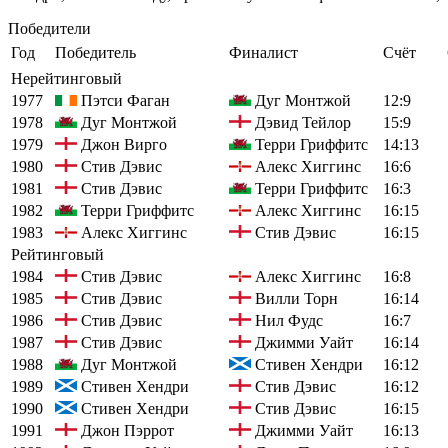
Победители
Год
Победитель
Финалист
Счёт
Нерейтинговый
1977
Пэтси Фаган
Дуг Монтжой
12:9
1978
Дуг Монтжой
Дэвид Тейлор
15:9
1979
Джон Вирго
Терри Гриффитс
14:13
1980
Стив Дэвис
Алекс Хиггинс
16:6
1981
Стив Дэвис
Терри Гриффитс
16:3
1982
Терри Гриффитс
Алекс Хиггинс
16:15
1983
Алекс Хиггинс
Стив Дэвис
16:15
Рейтинговый
1984
Стив Дэвис
Алекс Хиггинс
16:8
1985
Стив Дэвис
Вилли Торн
16:14
1986
Стив Дэвис
Нил Фудс
16:7
1987
Стив Дэвис
Джимми Уайт
16:14
1988
Дуг Монтжой
Стивен Хендри
16:12
1989
Стивен Хендри
Стив Дэвис
16:12
1990
Стивен Хендри
Стив Дэвис
16:15
1991
Джон Пэррот
Джимми Уайт
16:13