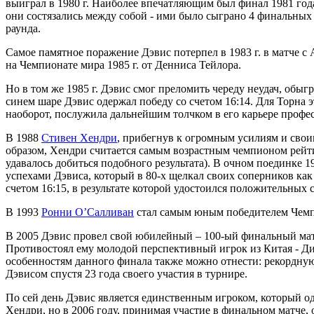
выиграл в 1980 г. Наиболее впечатляющим был финал 1981 года
они состязались между собой - ими было сыграно 4 финальных м
раунда.
Самое памятное поражение Дэвис потерпел в 1983 г. в матче с
на Чемпионате мира 1985 г. от Денниса Тейлора.
Но в том же 1985 г. Дэвис смог преломить череду неудач, обы
синем шаре Дэвис одержал победу со счетом 16:14. Для Торна 
наоборот, послужила дальнейшим толчком в его карьере профе
В 1988
Стивен Хендри
, прибегнув к огромным усилиям и свои
образом, Хендри считается самым возрастным чемпионом рейтин
удавалось добиться подобного результата). В очном поединке 1
успехами Дэвиса, который в 80-х щелкал своих соперников как 
счетом 16:15, в результате которой удостоился положительных с
В 1993
Ронни О’Салливан
стал самым юным победителем Чемпио
В 2005 Дэвис провел свой юбилейный – 100-ый финальный матч
Противостоял ему молодой перспективный игрок из Китая - Ди
особенностям данного финала также можно отнести: рекордную 
Дэвисом спустя 23 года своего участия в турнире.
По сей день Дэвис является единственным игроком, который о
Хендри, но в 2006 году, принимая участие в финальном матче, 