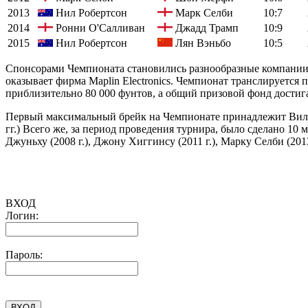
2013
Нил Робертсон
Марк Селби
10:7
2014
Ронни О'Салливан
Джадд Трамп
10:9
2015
Нил Робертсон
Лян Вэньбо
10:5
Спонсорами Чемпионата становились разнообразные компании: Cor
оказывает фирма Maplin Electronics. Чемпионат транслируется 
приблизительно 80 000 фунтов, а общий призовой фонд достига
Первый максимальный брейк на Чемпионате принадлежит Вилли
гг.) Всего же, за период проведения турнира, было сделано 10 
Джуньху (2008 г.), Джону Хиггинсу (2011 г.), Марку Селби (201
ВХОД
Логин:
Пароль: