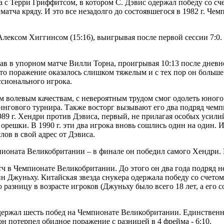
 с Терри Гриффитсом, в котором С. Дэвис одержал победу со сче
атча кряду. И это все незадолго до состоявшегося в 1982 г. Чем
 Алексом Хиггинсом (15:16), выигрывая после первой сессии 7:0
грав в упорном матче Вилли Торна, проигрывая 10:13 после днев
это поражение оказалось слишком тяжелым и с тех пор он больше
ссионального игрока.
м волевым качествам, с невероятным трудом смог одолеть юного
гового турнира. Также восторг вызывают его два подряд чемпионс
989 г. Хендри против Дэвиса, первый, не прилагая особых усили
орешки. В 1990 г. эти два игрока вновь сошлись один на один. И
лов в свой адрес от Дэвиса.
ната Великобритании – в финале он победил самого Хендри. На
 в Чемпионате Великобритании. До этого он два года подряд н
н Джуньху. Китайская звезда снукера одержала победу со счето
разницу в возрасте игроков (Джуньху было всего 18 лет, а его 
держал шесть побед на Чемпионате Великобритании. Единственны
он потерпел обидное поражение с разницей в 4 фрейма - 6:10.