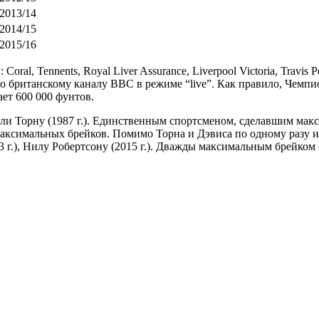
2013/14
2014/15
2015/16
al, Tennents, Royal Liver Assurance, Liverpool Victoria, Travi
по британскому каналу BBC в режиме “live”. Как правило, Чемпи
ет 600 000 фунтов.
 Торну (1987 г.). Единственным спортсменом, сделавшим макс
максимальных брейков. Помимо Торна и Дэвиса по одному разу их у
3 г.), Нилу Робертсону (2015 г.). Дважды максимальным брейком 