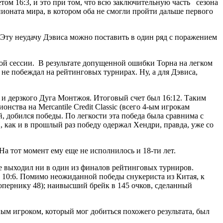
том 16:3, и это при том, что всю заключительную часть сезона
пионата мира, в котором оба не смогли пройти дальше первого
. Эту неудачу Дэвиса можно поставить в один ряд с поражением
ной сессии. В результате допущенной ошибки Торна на легком
 не побеждал на рейтинговых турнирах. Ну, а для Дэвиса,
 и дерзкого Дуга Монтжоя. Итоговый счет был 16:12. Таким
тва на Mercantile Credit Classic (всего 4-ым игрокам
й, добился победы. По легкости эта победа была сравнима с
, как и в прошлый раз победу одержал Хендри, правда, уже со
 тот момент ему еще не исполнилось и 18-ти лет.
е выходил ни в один из финалов рейтинговых турниров.
м 10:6. Помимо неожиданной победы снукериста из Китая, к
сопернику 48); наивысший брейк в 145 очков, сделанный
м игроком, который мог добиться похожего результата, был