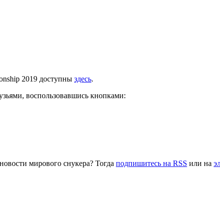
ionship 2019 доступны
здесь
.
рузьями, воспользовавшись кнопками:
 новости мирового снукера? Тогда
подпишитесь на RSS
или на
э