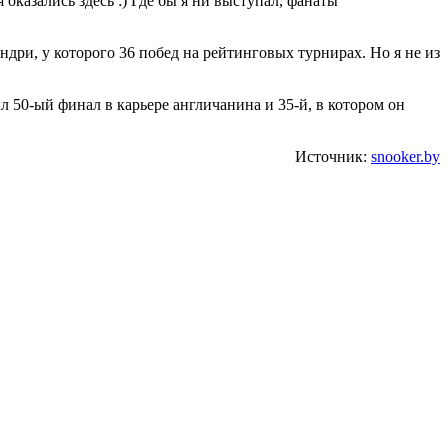
оказались здесь :) Где бы я ни выступал, фанаты
дри, у которого 36 побед на рейтинговых турнирах. Но я не из
л 50-ый финал в карьере англичанина и 35-й, в котором он
Источник:
snooker.by