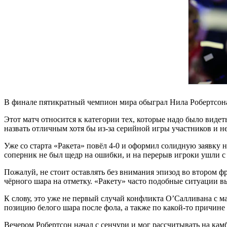
В финале пятикратный чемпион мира обыграл Нила Робертсона 
Этот матч относится к категории тех, которые надо было видет
назвать отличным хотя бы из-за серийной игры участников и 
Уже со старта «Ракета» повёл 4-0 и оформил солидную заявку 
соперник не был щедр на ошибки, и на перерыв игроки ушли с
Пожалуй, не стоит оставлять без внимания эпизод во втором 
чёрного шара на отметку. «Ракету» часто подобные ситуации в
К слову, это уже не первый случай конфликта О’Салливана с м
позицию белого шара после фола, а также по какой-то причине
Вечером Робертсон начал с сенчури и мог рассчитывать на камб