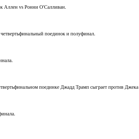
рк Аллен vs Ронни О'Салливан.
й четвертьфинальный поединок и полуфинал.
инала.
четвертьфинальном поединке Джадд Трамп сыграет против Джека
финала.