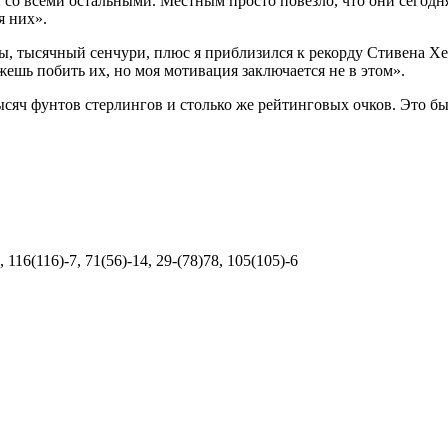
 со всеми остальными. Местным просто повезло, что они сегодня 
я них».
ны, тысячный сенчури, плюс я приблизился к рекорду Стивена Хен
ожешь побить их, но моя мотивация заключается не в этом».
тысяч фунтов стерлингов и столько же рейтинговых очков. Это бы
1, 116(116)-7, 71(56)-14, 29-(78)78, 105(105)-6