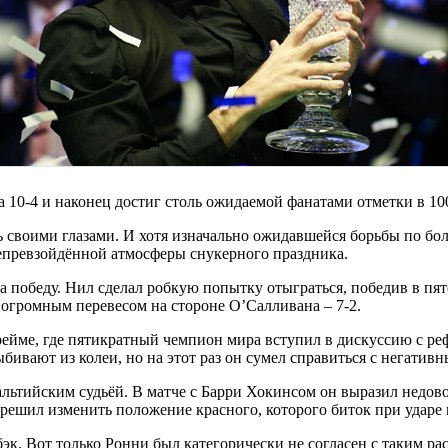
10-4 и наконец достиг столь ожидаемой фанатами отметки в 100
ь своими глазами. И хотя изначально ожидавшейся борьбы по бол
непревзойдённой атмосферы снукерного праздника.
на победу. Нил сделал робкую попытку отыграться, победив в пят
 огромным перевесом на стороне О’Салливана – 7-2.
фрейме, где пятикратный чемпион мира вступил в дискуссию с р
ыбивают из колеи, но на этот раз он сумел справиться с негати
альтийским судьёй. В матче с Барри Хокинсом он выразил недов
 решил изменить положение красного, которого биток при ударе н
эк. Вот только Ронни был категорически не согласен с таким рас