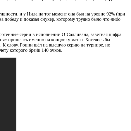
ативности, и у Нила на тот момент она был на уровне 92% (при
а победу и показал снукер, которому трудно было что-либо
 сотенные серии в исполнении О’Салливана, заветная цифра
тня» пришлась именно на концовку матча. Хотелось бы
. К слову, Ронни шёл на высшую серию на турнире, но
чету которого брейк 140 очков.