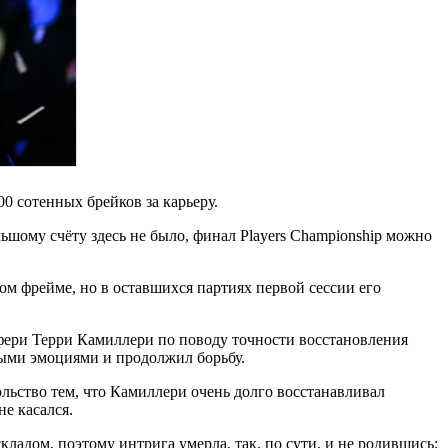
0 сотенных брейков за карьеру.
ьшому счёту здесь не было, финал Players Championship можно
ом фрейме, но в оставшихся партиях первой сессии его
ефери Терри Камиллери по поводу точности восстановления
вными эмоциями и продолжил борьбу.
ольство тем, что Камиллери очень долго восстанавливал
е касался.
кладом, поэтому интрига умерла, так, по сути, и не родившись: