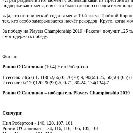
«Я рад разделить этот момент с болельщиками из Престона да и
поддерживают меня, и всё это было сделано сегодня именно дл
«Да, это исторический год для меня: 19-й титул Тройной Коро
тех, кто особо заморачивается насчёт рекордов. Круто, когда м
За победу на Players Championship 2019 «Ракета» получит 125 
смог одержать победу.
Финал:
Ронни О'Салливан
(10-4) Нил Робертсон
1 сессия: 73(67)-1, 118(52,66)-0, 70(70)-9, 90(65)-25, 50(50)-(65)7
2 сессия: 0-(120)120, 90(90)-5, 0-71, 80-24, 134(134)-7
Ронни О'Салливан – победитель Players Championship 2019
Сенчури:
Нил Робертсон - 140, 120, 107, 101
Ронни О'Салливан - 134, 116, 116, 106, 105, 101