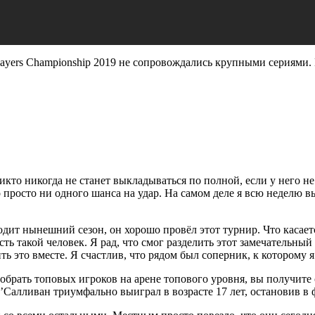
layers Championship 2019 не сопровождались крупными сериями. 
икто никогда не станет выкладываться по полной, если у него не
 просто ни одного шанса на удар. На самом деле я всю неделю вы
ходит нынешний сезон, он хорошо провёл этот турнир. Что каса
 есть такой человек. Я рад, что смог разделить этот замечатель
ить это вместе. Я счастлив, что рядом был соперник, к котором
собрать топовых игроков на арене топового уровня, вы получите
О’Салливан триумфально выиграл в возрасте 17 лет, остановив в