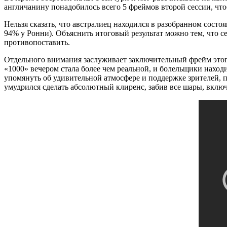
англичанину понадобилось всего 5 фреймов второй сессии, чт
Нельзя сказать, что австралиец находился в разобранном состо
94% у Ронни). Объяснить итоговый результат можно тем, что с
противопоставить.
Отдельного внимания заслуживает заключительный фрейм этого
«1000» вечером стала более чем реальной, и болельщики наход
упомянуть об удивительной атмосфере и поддержке зрителей, 
умудрился сделать абсолютный клиренс, забив все шары, включа