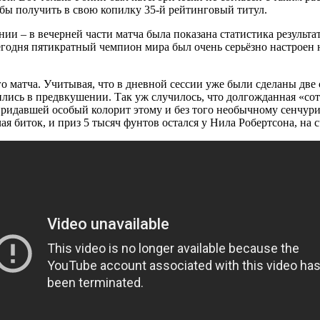
обы получить в свою копилку 35-й рейтинговый титул.
янии – в вечерней части матча была показана статистика результ
егодня пятикратный чемпион мира был очень серьёзно настроен н
 матча. Учитывая, что в дневной сессии уже были сделаны две
ились в предвкушении. Так уж случилось, что долгожданная «со
придавшей особый колорит этому и без того необычному сенчури
я биток, и приз 5 тысяч фунтов остался у Нила Робертсона, на с