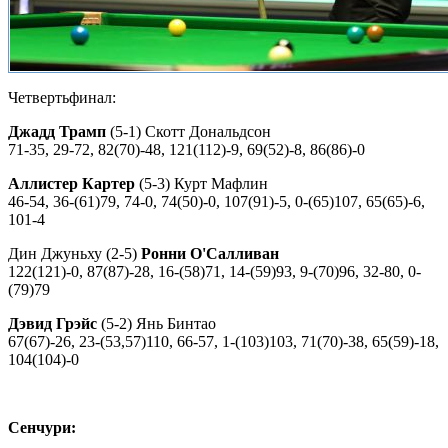
Четвертьфинал:
Джадд Трамп
(5-1) Скотт Дональдсон
71-35, 29-72, 82(70)-48, 121(112)-9, 69(52)-8, 86(86)-0
Аллистер Картер
(5-3) Курт Мафлин
46-54, 36-(61)79, 74-0, 74(50)-0, 107(91)-5, 0-(65)107, 65(65)-6,
101-4
Дин Джуньху (2-5)
Ронни О'Салливан
122(121)-0, 87(87)-28, 16-(58)71, 14-(59)93, 9-(70)96, 32-80, 0-
(79)79
Дэвид Грэйс
(5-2) Янь Бинтао
67(67)-26, 23-(53,57)110, 66-57, 1-(103)103, 71(70)-38, 65(59)-18,
104(104)-0
Сенчури: