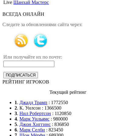
Live
Шанхай Мастерс
ВСЕГДА ОНЛАЙН
Следите за обновлениями сайта через:
Или получайте их по почте:
РЕЙТИНГ ИГРОКОВ
Текущий рейтинг
1
.
Джадд Трамп
: 1772550
2
. К. Уилсон : 1366500
3
.
Нил Робертсон
: 1120850
4
.
Марк Уильямс
: 980000
5
.
Джон Хиггинс
: 836850
6
.
Марк Селби
: 823450
7
.
Шон Мёрфи
: 689300