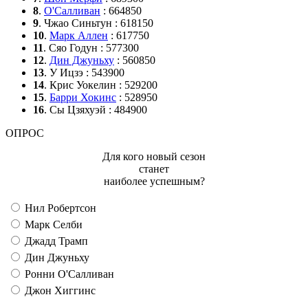
8
.
О'Салливан
: 664850
9
. Чжао Синьтун : 618150
10
.
Марк Аллен
: 617750
11
. Сяо Годун : 577300
12
.
Дин Джуньху
: 560850
13
. У Ицзэ : 543900
14
. Крис Уокелин : 529200
15
.
Барри Хокинс
: 528950
16
. Сы Цзяхуэй : 484900
ОПРОС
Для кого новый сезон
станет
наиболее успешным?
Нил Робертсон
Марк Селби
Джадд Трамп
Дин Джуньху
Ронни О'Салливан
Джон Хиггинс