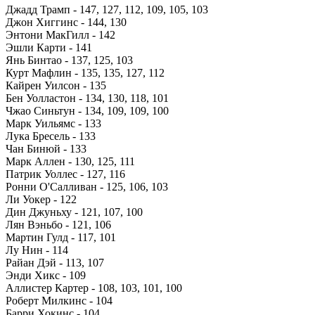
Джадд Трамп - 147, 127, 112, 109, 105, 103
Джон Хиггинс - 144, 130
Энтони МакГилл - 142
Эшли Карти - 141
Янь Бинтао - 137, 125, 103
Курт Мафлин - 135, 135, 127, 112
Кайрен Уилсон - 135
Бен Уолластон - 134, 130, 118, 101
Чжао Синьтун - 134, 109, 109, 100
Марк Уильямс - 133
Лука Бресель - 133
Чан Бинюй - 133
Марк Аллен - 130, 125, 111
Патрик Уоллес - 127, 116
Ронни О'Салливан - 125, 106, 103
Ли Уокер - 122
Дин Джуньху - 121, 107, 100
Лян Вэньбо - 121, 106
Мартин Гулд - 117, 101
Лу Нин - 114
Райан Дэй - 113, 107
Энди Хикс - 109
Аллистер Картер - 108, 103, 101, 100
Роберт Милкинс - 104
Барри Хокинс - 104