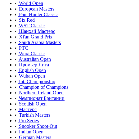
World Open
European Masters
Paul Hunter Classic
Six Red
WST Classic
Шанхай Мастерс
Xi'an Grand Prix
Saudi Arabia Masters
PTC
Wuxi Classic
Australian Open
Премьер Лига
English Open
Wuhan Open
Int. Championship
Champion of Champions
Northern Ireland Open
Чемпионат Британии
Scottish Open
Мастерс
Turkish Masters
Pro Series
Snooker Shoot-Out
Indian Open
German Masters